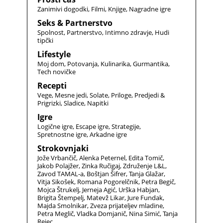
Zanimivi dogodki
Filmi
Knjige
Nagradne igre
Seks & Partnerstvo
Spolnost
Partnerstvo
Intimno zdravje
Hudi
tipčki
Lifestyle
Moj dom
Potovanja
Kulinarika
Gurmantika
Tech novičke
Recepti
Vege
Mesne jedi
Solate
Priloge
Predjedi &
Prigrizki
Sladice
Napitki
Igre
Logične igre
Escape igre
Strategije
Spretnostne igre
Arkadne igre
Strokovnjaki
Jože Vrbančič
Alenka Peternel
Edita Tomič
Jakob Polajžer
Zinka Ručigaj
Združenje L&L
Zavod TAMAL-a
Boštjan Šifrer
Tanja Glažar
Vitja Sikošek
Romana Pogorelčnik
Petra Begič
Mojca Štrukelj
Jerneja Agić
Urška Habjan
Brigita Štempelj
Matevž Likar
Jure Fundak
Majda Smolnikar
Zveza prijateljev mladine
Petra Meglič
Vladka Domjanič
Nina Simić
Tanja
Rejec