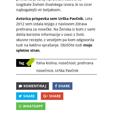
izogibate živilom živalskega izvora, ki so sicer
najbogatejši vir beljakovin.
Avtorica prispevka sem Urška Pavčnik.
Leta
2012 sem izdala knjigo z naslovom Zdrava
prehrana za nosečke. Na Ženska.si bom z vami
delila koristne informacije v zvezi z živili,
okusne recepte, z veseljem pa bom odgovorila
tudi na kakšno vprašanje. Obiščite tudi
mojo
spletno stran
.
Tag
folna kislina
,
nosečnost
,
prehrana
nosečnice
,
Urška Pavčnik
KOMENTIRAJ
SHARE
SHARE
SHARE
WHATSAPP