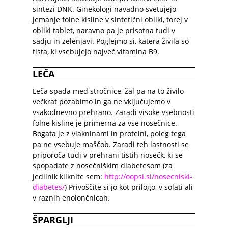
sintezi DNK. Ginekologi navadno svetujejo
jemanje folne kisline v sintetični obliki, torej v
obliki tablet, naravno pa je prisotna tudi v
sadju in zelenjavi. Poglejmo si, katera živila so
tista, ki vsebujejo največ vitamina B9.
LEČA
Leča spada med stročnice, žal pa na to živilo
večkrat pozabimo in ga ne vključujemo v
vsakodnevno prehrano. Zaradi visoke vsebnosti
folne kisline je primerna za vse nosečnice.
Bogata je z vlakninami in proteini, poleg tega
pa ne vsebuje maščob. Zaradi teh lastnosti se
priporoča tudi v prehrani tistih nosečk, ki se
spopadate z nosečniškim diabetesom (za
jedilnik kliknite sem:
http://oopsi.si/nosecniski-
diabetes/
) Privoščite si jo kot prilogo, v solati ali
v raznih enolončnicah.
ŠPARGLJI