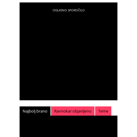
Najbolj brano
Ravnokar objavljeno
Teme