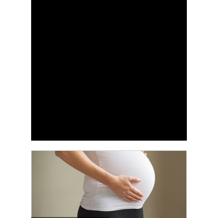
vpliva tudi na bodoče mamice! Preberite več o
tem.