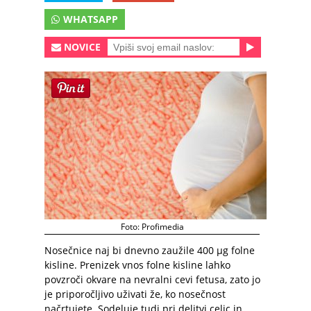
WHATSAPP
NOVICE
Foto: Profimedia
Nosečnice naj bi dnevno zaužile 400 µg folne
kisline. Prenizek vnos folne kisline lahko
povzroči okvare na nevralni cevi fetusa, zato jo
je priporočljivo uživati že, ko nosečnost
načrtujete. Sodeluje tudi pri delitvi celic in