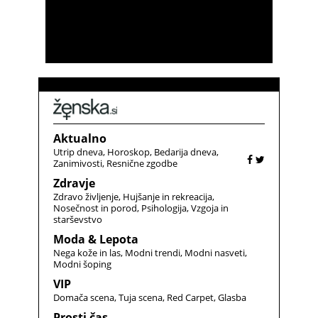
Aktualno
Utrip dneva
Horoskop
Bedarija dneva
Zanimivosti
Resnične zgodbe
Zdravje
Zdravo življenje
Hujšanje in rekreacija
Nosečnost in porod
Psihologija
Vzgoja in
starševstvo
Moda & Lepota
Nega kože in las
Modni trendi
Modni nasveti
Modni šoping
VIP
Domača scena
Tuja scena
Red Carpet
Glasba
Prosti čas