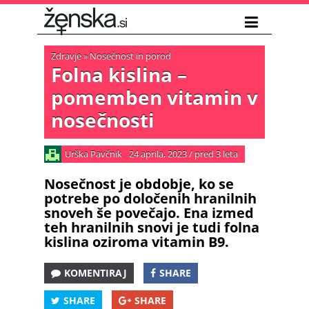
Zdravje
»
Nosečnost in porod
Folna kislina –
pomemben vitamin v
nosečnosti
Urška Pavčnik
24 aprila, 2023
/
pred 3 leta
Nosečnost je obdobje, ko se
potrebe po določenih hranilnih
snoveh še povečajo. Ena izmed
teh hranilnih snovi je tudi folna
kislina oziroma vitamin B9.
KOMENTIRAJ
SHARE
SHARE
SHARE