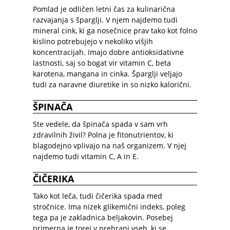
Pomlad je odličen letni čas za kulinarična
razvajanja s šparglji. V njem najdemo tudi
mineral cink, ki ga nosečnice prav tako kot folno
kislino potrebujejo v nekoliko višjih
koncentracijah. Imajo dobre antioksidativne
lastnosti, saj so bogat vir vitamin C, beta
karotena, mangana in cinka. Šparglji veljajo
tudi za naravne diuretike in so nizko kalorični.
ŠPINAČA
Ste vedele, da špinača spada v sam vrh
zdravilnih živil? Polna je fitonutrientov, ki
blagodejno vplivajo na naš organizem. V njej
najdemo tudi vitamin C, A in E.
ČIČERIKA
Tako kot leča, tudi čičerika spada med
stročnice. Ima nizek glikemični indeks, poleg
tega pa je zakladnica beljakovin. Posebej
primerna je torej v prehrani vseh, ki se