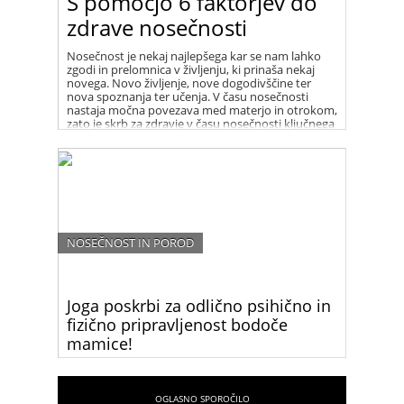
S pomočjo 6 faktorjev do
zdrave nosečnosti
Nosečnost je nekaj najlepšega kar se nam lahko
zgodi in prelomnica v življenju, ki prinaša nekaj
novega. Novo življenje, nove dogodivščine ter
nova spoznanja ter učenja. V času nosečnosti
nastaja močna povezava med materjo in otrokom,
zato je skrb za zdravje v času nosečnosti ključnega
pomena.
NOSEČNOST IN POROD
Joga poskrbi za odlično psihično in
fizično pripravljenost bodoče
mamice!
Pri jogi gre za celovit sistem, ki uči, kako povezati
um, duha in telo, tako da dosežemo notranji mir in
ravnovesje v telesu. Praksa joge izredno dobro