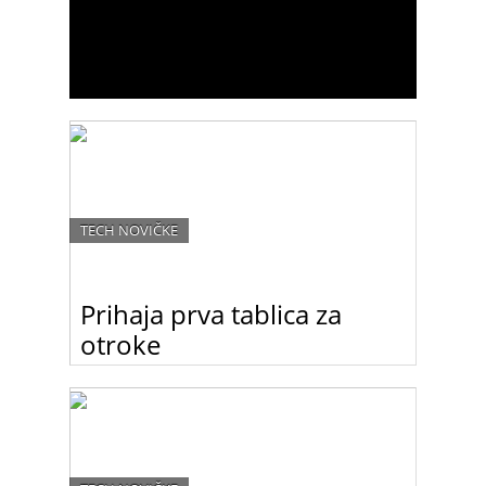
TECH NOVIČKE
Prihaja prva tablica za
otroke
Samsung je napovedal izid tabličnega računalnika
Samsung Galaxy Tab 3 Kids, namenjenega
otrokom in opremljenega s številnimi
izobraževalnimi orodji in varnostnimi funkcijami, ki
bodo zagotovo všeč staršem.