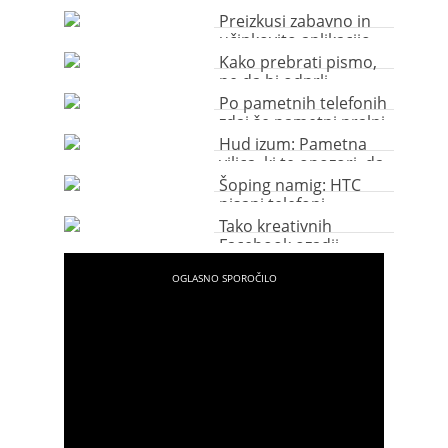
rumenjaka in beljaka
Preizkusi zabavno in
učinkovito aplikacijo
za hujšanje
Kako prebrati pismo,
ne da bi odprli
kuverto?
Po pametnih telefonih
zdaj še pametni pralni
stroji
Hud izum: Pametna
vilica, ki te opozori, da
ješ preveč
Šoping namig: HTC
pisani telefoni
Tako kreativnih
Facebook ozadij
zagotovo še nisi
videla!