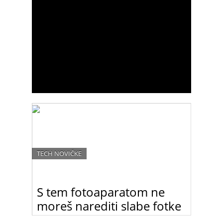
TECH NOVIČKE
S tem fotoaparatom ne
moreš narediti slabe fotke
Canonov EOS 650D obljublja, da boste celo