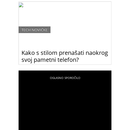
začetnice lahko ustvarjale osupljive posnetke
TECH NOVIČKE
Kako s stilom prenašati naokrog
svoj pametni telefon?
Ok, v torbici. Lahko pa greste še korak dlje in si
omislite nove Samsungove modne dodatke za
pametne telefone in tablice.