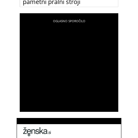
pametni pralni stroji
Kaj če bi lahko svojemu pralnemu stroju povedala,
s čim so popacane obleke in bi temu prilagodil
pranje? In če bi ti v primeru okvare še sam
povedal, kaj je z njim narobe? Ne govorimo o
daljni prihodnosti, ampak o pametnem pralnem
stroju, ki ga je ta teden predstavil Samsung.