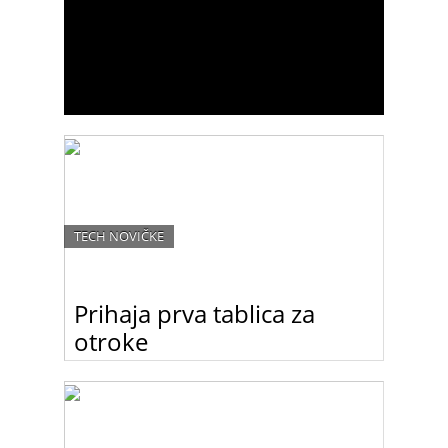
TECH NOVIČKE
Prihaja prva tablica za
otroke
Samsung je napovedal izid tabličnega računalnika
Samsung Galaxy Tab 3 Kids, namenjenega
otrokom in opremljenega s številnimi
izobraževalnimi orodji in varnostnimi funkcijami, ki
bodo zagotovo všeč staršem.