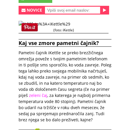
NOVICE
(foto: iKettle)
Kaj vse zmore pametni čajnik?
Pametni čajnik iKettle se preko brezžičnega
omrežja poveže s tvojim pametnim telefonom
in ti pošlje sms sporočilo, ko voda zavreje. Poleg
tega lahko preko svojega mobilnika načrtuješ,
kdaj naj voda zavreje, na primer ob sedmih, ko
se zbudiš, in na katero temperaturo naj bo
voda ob določenem času segreta (če na primer
piješ
zeleni čaj
, za katerega je najbolj primerna
temperatura vode 80 stopinj). Pametni čajnik
bo udaril na tržišče v roku dveh mesecev, že
sedaj pa sprejemajo prednaročila zanj. Tudi
brez njega se bo dalo preživeti, kajne?