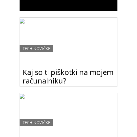
TECH NOVIČKE
Kaj so ti piškotki na mojem
računalniku?
Zagotovo ste se med brskanjem po spletu že kdaj
srečale s t.i. piškotki (cookies). Preberite, čemu
služijo!
TECH NOVIČKE