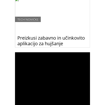
TECH NOVIČKE
Preizkusi zabavno in učinkovito
aplikacijo za hujšanje
Če si ljubiteljica aplikacij in bi rada shujšala na
zabaven način, preizkusi to novo aplikacijo, s
pomočjo katere boš začela jesti bolj zdravo in
manj.