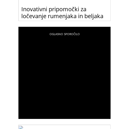
Inovativni pripomočki za
ločevanje rumenjaka in beljaka
Če tudi tebi ločevanje rumenjaka in beljaka
predstavlja veliko težavo, preizkusi katerega izmed
teh najnovejših pripomočkov.