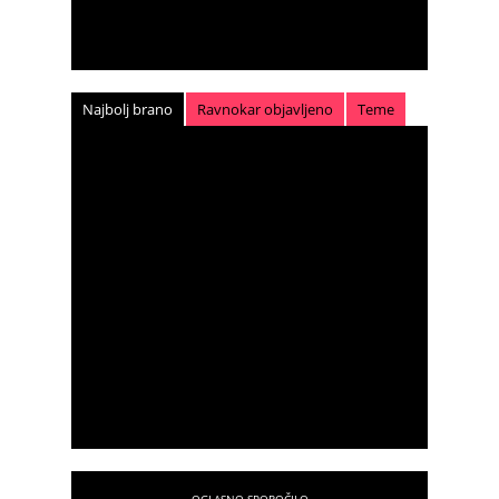
Najbolj brano
Ravnokar objavljeno
Teme