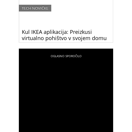
TECH NOVIČKE
Kul IKEA aplikacija: Preizkusi
virtualno pohištvo v svojem domu
Zdaj lahko preveriš, kako bo IKEA pohištvo
pristajalo v tvoj dom še preden ga kupiš. Za to so
ustvarili prav posebno, zelo enostavno mobilno
aplikacijo.