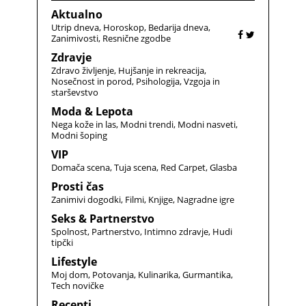
Aktualno
Utrip dneva
Horoskop
Bedarija dneva
Zanimivosti
Resnične zgodbe
Zdravje
Zdravo življenje
Hujšanje in rekreacija
Nosečnost in porod
Psihologija
Vzgoja in
starševstvo
Moda & Lepota
Nega kože in las
Modni trendi
Modni nasveti
Modni šoping
VIP
Domača scena
Tuja scena
Red Carpet
Glasba
Prosti čas
Zanimivi dogodki
Filmi
Knjige
Nagradne igre
Seks & Partnerstvo
Spolnost
Partnerstvo
Intimno zdravje
Hudi
tipčki
Lifestyle
Moj dom
Potovanja
Kulinarika
Gurmantika
Tech novičke
Recepti