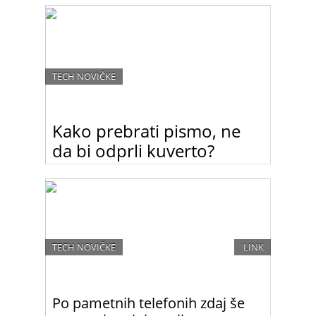
TECH NOVIČKE
Kako prebrati pismo, ne
da bi odprli kuverto?
To pa je nekaj za vse radovednice z vohunsko
žilico. Z novo pogruntavščino lahko na skrivaj
pokukate v kuverto, ne da bi jo pred tem odprli…
TECH NOVIČKE
LINK
Po pametnih telefonih zdaj še