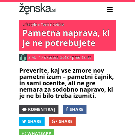
Lifestyle
»
Tech novičke
Pametna naprava, ki
je ne potrebujete
S.M.
17 oktobra, 2013
/
pred 13 let
Preverite, kaj vse zmore nov
pametni izum – pametni čajnik,
in sami ocenite, ali ne gre
nemara za sodobno napravo, ki
je ne bi bilo treba izumiti.
KOMENTIRAJ
SHARE
SHARE
SHARE
WHATSAPP