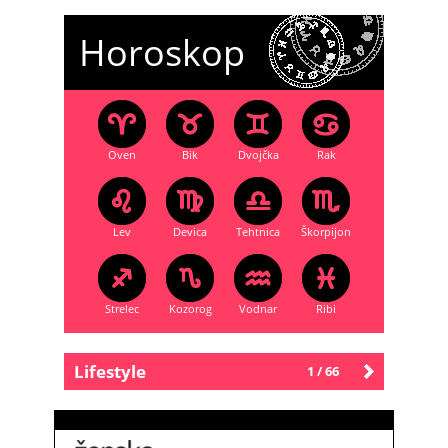
Horoskop
Oven
Bik
Dvojčka
Rak
Lev
Devica
Tehtnica
Škorpijon
Strelec
Kozorog
Vodnar
Ribi
Lifestyle
1 / 66
Starejše