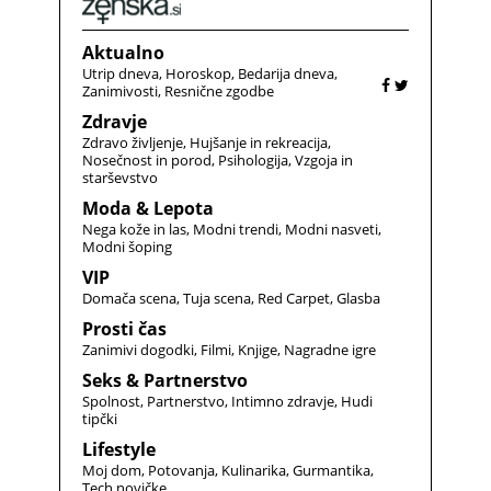
Aktualno
Utrip dneva
Horoskop
Bedarija dneva
Zanimivosti
Resnične zgodbe
Zdravje
Zdravo življenje
Hujšanje in rekreacija
Nosečnost in porod
Psihologija
Vzgoja in
starševstvo
Moda & Lepota
Nega kože in las
Modni trendi
Modni nasveti
Modni šoping
VIP
Domača scena
Tuja scena
Red Carpet
Glasba
Prosti čas
Zanimivi dogodki
Filmi
Knjige
Nagradne igre
Seks & Partnerstvo
Spolnost
Partnerstvo
Intimno zdravje
Hudi
tipčki
Lifestyle
Moj dom
Potovanja
Kulinarika
Gurmantika
Tech novičke