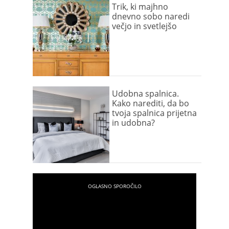
Trik, ki majhno
dnevno sobo naredi
večjo in svetlejšo
Udobna spalnica.
Kako narediti, da bo
tvoja spalnica prijetna
in udobna?