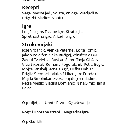
Recepti
Vege
Mesne jedi
Solate
Priloge
Predjedi &
Prigrizki
Sladice
Napitki
Igre
Logične igre
Escape igre
Strategije
Spretnostne igre
Arkadne igre
Strokovnjaki
Jože Vrbančič
Alenka Peternel
Edita Tomič
Jakob Polajžer
Zinka Ručigaj
Združenje L&L
Zavod TAMAL-a
Boštjan Šifrer
Tanja Glažar
Vitja Sikošek
Romana Pogorelčnik
Petra Begič
Mojca Štrukelj
Jerneja Agić
Urška Habjan
Brigita Štempelj
Matevž Likar
Jure Fundak
Majda Smolnikar
Zveza prijateljev mladine
Petra Meglič
Vladka Domjanič
Nina Simić
Tanja
Rejec
O podjetju
Uredništvo
Oglaševanje
Pogoji uporabe strani
Nagradne igre
O piškotkih