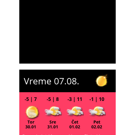
Vreme 07.08.
-5 | 7
-5 | 8
-3 | 11
-1 | 10
Tor
Sre
Čet
Pet
30.01
31.01
01.02
02.02