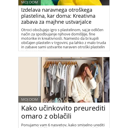
MOJ DOM
Izdelava naravnega otroškega
plastelina, kar doma: Kreativna
zabava za majhne ustvarjalce
Otroci obožujejo igro s plastelinom, saj je odličen
način za spodbujanje njihove domišljije, fine
motorike in kreativnosti. Namesto da bi kupili
običajen plastelin v trgovini, pa lahko z malo truda
in zabave sami ustvarite naraven otroški plastelin
iz slanega testa.
MOJ DOM
Kako učinkovito preurediti
omaro z oblačili
Ponujamo vam 6 nasvetov, kako smiselno urediti