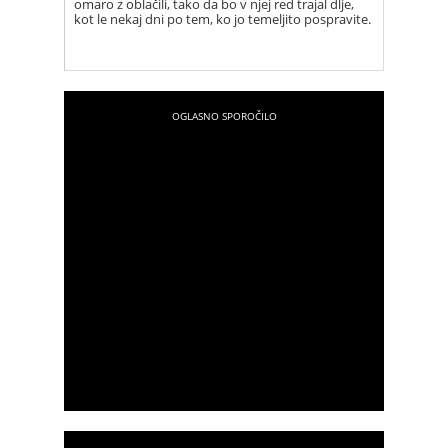
omaro z oblačili, tako da bo v njej red trajal dlje,
kot le nekaj dni po tem, ko jo temeljito pospravite.