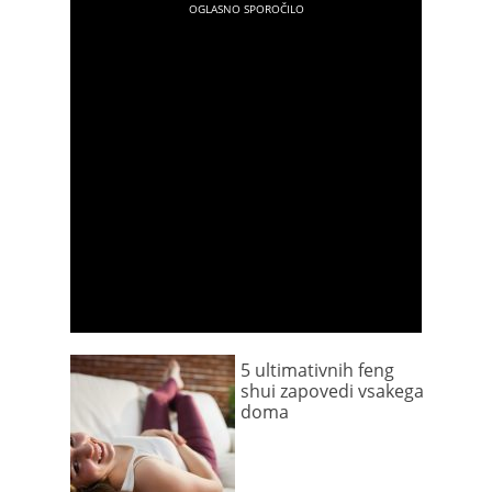
5 ultimativnih feng
shui zapovedi vsakega
doma