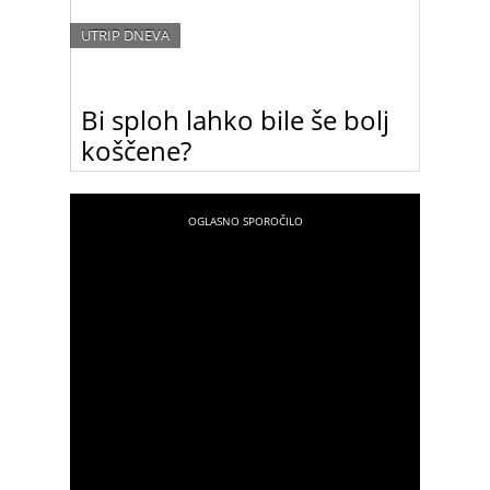
UTRIP DNEVA
Bi sploh lahko bile še bolj
koščene?
So to res najbolj trendi manekenke ta hip ali
morda zremo v dokumentarec “Ženske, ki so
preživele Dachau”? Kako daleč sploh še lahko gre
modni svet?