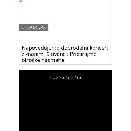
različnih držav sveta, glas. Film je bil celo
mednarodno nagrajen.
UTRIP DNEVA
Napovedujemo dobrodelni koncert
z znanimi Slovenci: Pričarajmo
otroške nasmehe!
Znani slovenski glasbeniki ponovno združeni za
dober namen.