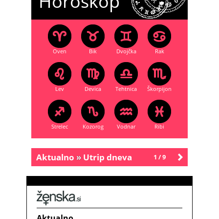
Horoskop
Oven
Bik
Dvojčka
Rak
Lev
Devica
Tehtnica
Škorpijon
Strelec
Kozorog
Vodnar
Ribi
Aktualno
»
Utrip dneva
1 / 9
Starejše
Aktualno