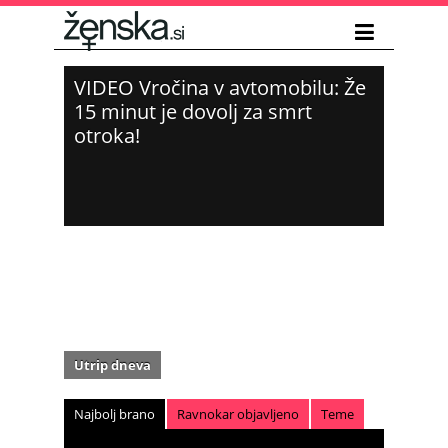
VIDEO Vročina v avtomobilu: Že
15 minut je dovolj za smrt
otroka!
Utrip dneva
Najbolj brano
Ravnokar objavljeno
Teme