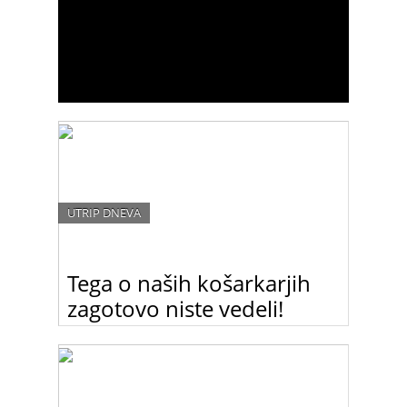
UTRIP DNEVA
Tega o naših košarkarjih
zagotovo niste vedeli!
Numerologinja in astrologinja Romana
Pogorelčnik je naredila numerološko analizo naših
košarkarskih reprezentantov in prišla do izjemno
zanimivih ugotovitev.