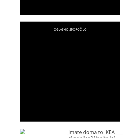
Imate doma to IKEA
skodelico? Vrnite jo!