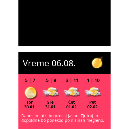
Vreme 06.08.
-5 | 7
-5 | 8
-3 | 11
-1 | 10
Tor
Sre
Čet
Pet
30.01
31.01
01.02
02.02
Danes in jutri bo precej jasno. Zjutraj in
dopoldne bo ponekod po nižinah megleno.