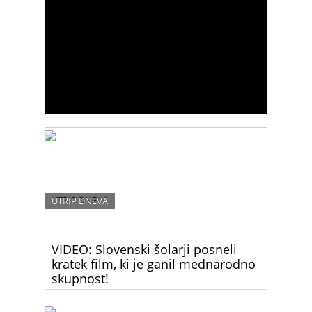
UTRIP DNEVA
VIDEO: Slovenski šolarji posneli
kratek film, ki je ganil mednarodno
skupnost!
Šolarji OŠ Bičevje so posneli kratek film, ki je dal
otrokom, katerih starši so se priselili v Slovenijo iz