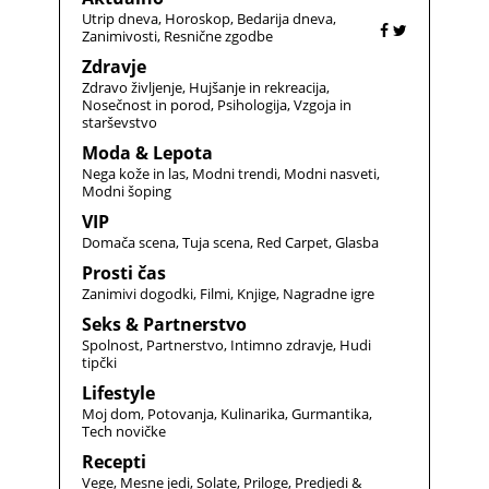
Utrip dneva
Horoskop
Bedarija dneva
Zanimivosti
Resnične zgodbe
Zdravje
Zdravo življenje
Hujšanje in rekreacija
Nosečnost in porod
Psihologija
Vzgoja in
starševstvo
Moda & Lepota
Nega kože in las
Modni trendi
Modni nasveti
Modni šoping
VIP
Domača scena
Tuja scena
Red Carpet
Glasba
Prosti čas
Zanimivi dogodki
Filmi
Knjige
Nagradne igre
Seks & Partnerstvo
Spolnost
Partnerstvo
Intimno zdravje
Hudi
tipčki
Lifestyle
Moj dom
Potovanja
Kulinarika
Gurmantika
Tech novičke
Recepti
Vege
Mesne jedi
Solate
Priloge
Predjedi &