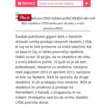
NOVICE
IKEA skodelica LYDO lahko poči ob stiku z vročo
tekočino (IKEA)
Švedski pohištveni gigant IKEA v številnih
državah umika prodajo nevarnih skodelic LYDA,
ki naj ne bi bile primerne za vroče tekočine, kot
so kava in čaj, in lahko povzročijo opekline.
Dobili so kar 20 prijav, da so skodelice ob stiku
z vročo tekočino počile, 10 ljudi se je ob tem
poškodovalo. Nevarne so skodelice, narejene
med avgustom 2012 in aprilom 2013, narejene
so bile na Tajskem. IKEA še sporoča, da druge
skodelice, ki jih prodajajo niso nevarne. IKEA je
skodelice že umaknila iz prodaje na
Norveškem, v Kanadi, v Singapurju in na
Irskem. Prodajalna vam bo ob vrnitvi skodelic
LYDA povrnila denar.