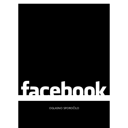
Priznana slovenska astrologinja, ki je po petih letih
izgubila boj s težko boleznijo, je konec dojemala
kot del življenja, svoje delo pa je opravljala srčno
vse do zadnjega dne.