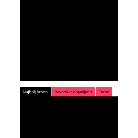
Najbolj brano
Ravnokar objavljeno
Teme