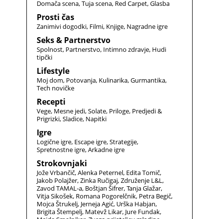
Domača scena
Tuja scena
Red Carpet
Glasba
Prosti čas
Zanimivi dogodki
Filmi
Knjige
Nagradne igre
Seks & Partnerstvo
Spolnost
Partnerstvo
Intimno zdravje
Hudi
tipčki
Lifestyle
Moj dom
Potovanja
Kulinarika
Gurmantika
Tech novičke
Recepti
Vege
Mesne jedi
Solate
Priloge
Predjedi &
Prigrizki
Sladice
Napitki
Igre
Logične igre
Escape igre
Strategije
Spretnostne igre
Arkadne igre
Strokovnjaki
Jože Vrbančič
Alenka Peternel
Edita Tomič
Jakob Polajžer
Zinka Ručigaj
Združenje L&L
Zavod TAMAL-a
Boštjan Šifrer
Tanja Glažar
Vitja Sikošek
Romana Pogorelčnik
Petra Begič
Mojca Štrukelj
Jerneja Agić
Urška Habjan
Brigita Štempelj
Matevž Likar
Jure Fundak