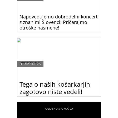
Napovedujemo dobrodelni koncert
z znanimi Slovenci: Pričarajmo
otroške nasmehe!
Znani slovenski glasbeniki ponovno združeni za
dober namen.
UTRIP DNEVA
Tega o naših košarkarjih
zagotovo niste vedeli!
Numerologinja in astrologinja Romana
Pogorelčnik je naredila numerološko analizo naših
košarkarskih reprezentantov in prišla do izjemno
zanimivih ugotovitev.