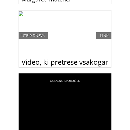
V 87. letu je za kapjo umrla prva in do danes edina
ženska, ki je sedla na premierski stolček britanske
vlade. S svojo politiko si je pridobila naziv “železna
lady”.
UTRIP DNEVA
LINK
Video, ki pretrese vsakogar
Na Youtubu se je pojavil video hrvaškega
uporabnika fero061982 z naslovom “Ena
fotografija na dan v najhujšem letu življenja”, ki
prikazuje prelepo dekle, ki postaja žrtev vse
večjega nasilja. In na koncu videa napiše …