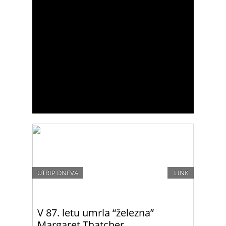
UTRIP DNEVA
LINK
V 87. letu umrla “železna”
Margaret Thatcher