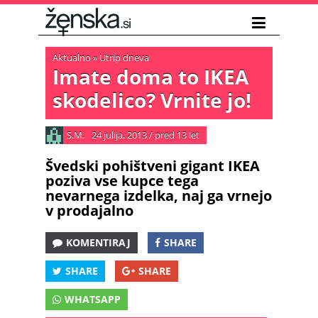
Aktualno
»
Utrip dneva
Imate doma to IKEA
skodelico? Vrnite jo!
S.M.
24 julija, 2013
/
pred 13 let
Švedski pohištveni gigant IKEA
poziva vse kupce tega
nevarnega izdelka, naj ga vrnejo
v prodajalno
KOMENTIRAJ
SHARE
SHARE
SHARE
WHATSAPP