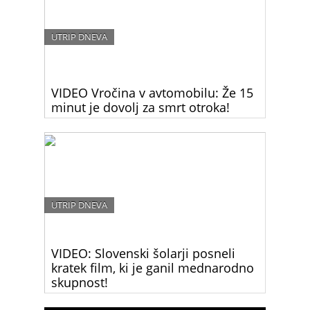
UTRIP DNEVA
VIDEO Vročina v avtomobilu: Že 15
minut je dovolj za smrt otroka!
Pretresljiv opozorilni video prikazuje, kako otrok
počasi umira v razgretem avtomobilu, v katerem
ga je zaradi skoka v trgovino pustila mama. Ob
visokih temperaturah nikoli ne puščajte otrok
samih v avtomobilu niti za pet minut.
UTRIP DNEVA
VIDEO: Slovenski šolarji posneli
kratek film, ki je ganil mednarodno
skupnost!
Šolarji OŠ Bičevje so posneli kratek film, ki je dal