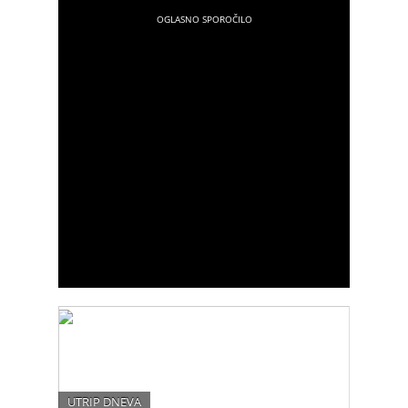
otrokom, katerih starši so se priselili v Slovenijo iz
različnih držav sveta, glas. Film je bil celo
mednarodno nagrajen.
UTRIP DNEVA