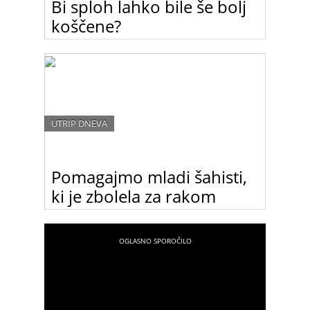
Bi sploh lahko bile še bolj
koščene?
So to res najbolj trendi manekenke ta hip ali
morda zremo v dokumentarec “Ženske, ki so
preživele Dachau”? Kako daleč sploh še lahko gre
modni svet?
UTRIP DNEVA
Pomagajmo mladi šahisti,
ki je zbolela za rakom
26-letni šahovska reprezentantka Vesna Rožič
potrebuje sredstva za zdravljenja raka. Njena
družina si dragega zdravljenja žal ne more
privoščiti.