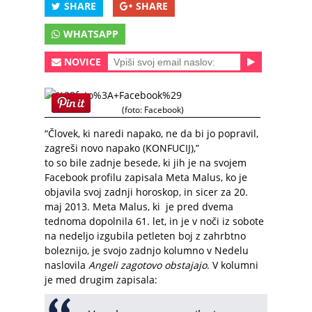
SHARE
SHARE
WHATSAPP
NOVICE
(foto: Facebook)
“Človek, ki naredi napako, ne da bi jo popravil,
zagreši novo napako (KONFUCIJ),”
to so bile zadnje besede, ki jih je na svojem
Facebook profilu zapisala Meta Malus, ko je
objavila svoj zadnji horoskop, in sicer za 20.
maj 2013. Meta Malus, ki je pred dvema
tednoma dopolnila 61. let, in je v noči iz sobote
na nedeljo izgubila petleten boj z zahrbtno
boleznijo, je svojo zadnjo kolumno v Nedelu
naslovila
Angeli zagotovo obstajajo
. V kolumni
je med drugim zapisala: