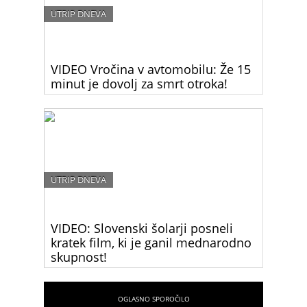
UTRIP DNEVA
VIDEO Vročina v avtomobilu: Že 15
minut je dovolj za smrt otroka!
Pretresljiv opozorilni video prikazuje, kako otrok
počasi umira v razgretem avtomobilu, v katerem
ga je zaradi skoka v trgovino pustila mama. Ob
visokih temperaturah nikoli ne puščajte otrok
samih v avtomobilu niti za pet minut.
UTRIP DNEVA
VIDEO: Slovenski šolarji posneli
kratek film, ki je ganil mednarodno
skupnost!
Šolarji OŠ Bičevje so posneli kratek film, ki je dal
otrokom, katerih starši so se priselili v Slovenijo iz
različnih držav sveta, glas. Film je bil celo
mednarodno nagrajen.