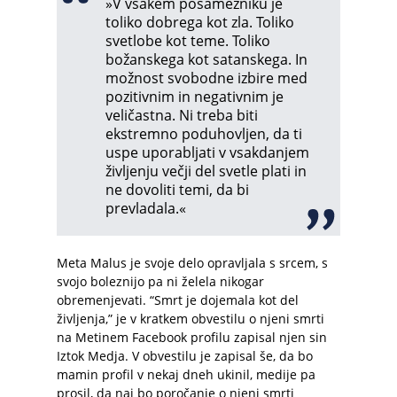
»V vsakem posamezniku je
toliko dobrega kot zla. Toliko
svetlobe kot teme. Toliko
božanskega kot satanskega. In
možnost svobodne izbire med
pozitivnim in negativnim je
veličastna. Ni treba biti
ekstremno poduhovljen, da ti
uspe uporabljati v vsakdanjem
življenju večji del svetle plati in
ne dovoliti temi, da bi
prevladala.«
Meta Malus je svoje delo opravljala s srcem, s
svojo boleznijo pa ni želela nikogar
obremenjevati. “Smrt je dojemala kot del
življenja,” je v kratkem obvestilu o njeni smrti
na Metinem Facebook profilu zapisal njen sin
Iztok Medja. V obvestilu je zapisal še, da bo
mamin profil v nekaj dneh ukinil, medije pa
prosil, da naj bo poročanje o njeni smrti