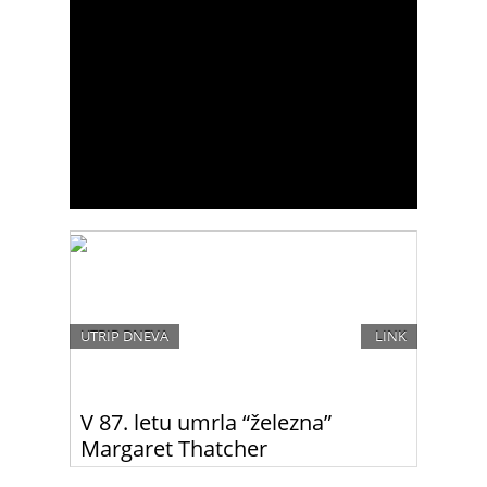
UTRIP DNEVA
LINK
V 87. letu umrla “železna”
Margaret Thatcher
V 87. letu je za kapjo umrla prva in do danes edina