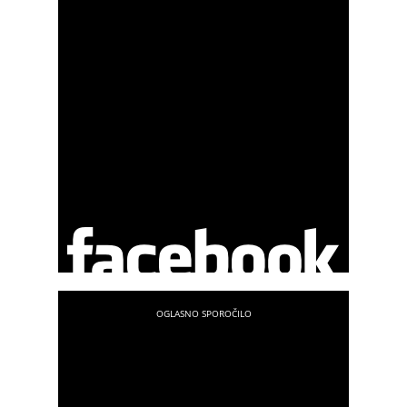
družina si dragega zdravljenja žal ne more
privoščiti.