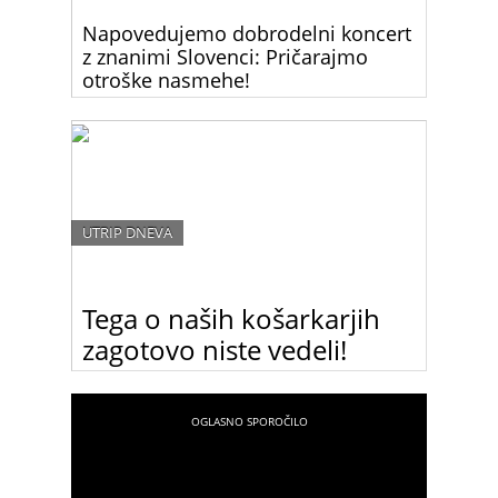
Napovedujemo dobrodelni koncert
z znanimi Slovenci: Pričarajmo
otroške nasmehe!
Znani slovenski glasbeniki ponovno združeni za
dober namen.
UTRIP DNEVA
Tega o naših košarkarjih
zagotovo niste vedeli!
Numerologinja in astrologinja Romana
Pogorelčnik je naredila numerološko analizo naših
košarkarskih reprezentantov in prišla do izjemno
zanimivih ugotovitev.