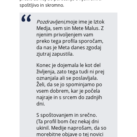
spoštljivo in skromno.
Pozdravljeni,
moje ime je Iztok
Medja, sem sin Mete Malus. Z
njenim privoljenjem vam
preko tega profila sporočam,
da nas je Meta danes zgodaj
zjutraj zapustila.
Konec je dojemala le kot del
življenja, zato tega tudi ni prej
oznanjala ali se poslavljala.
Želi, da se jo spominjamo po
vsem dobrem, kar je počela
najraje in s srcem do zadnjih
dni.
S spoštovanjem in srečno.
(Ta profil bom čez nekaj dni
ukinil. Medije naprošam, da so
morebitne objave o tej novici