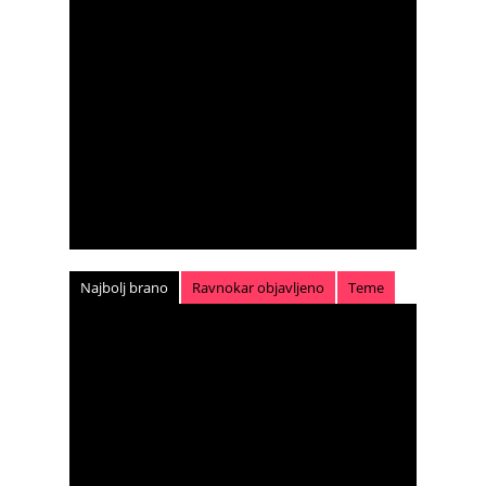
Najbolj brano
Ravnokar objavljeno
Teme