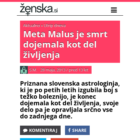
Aktualno
»
Utrip dneva
Meta Malus je smrt
dojemala kot del
življenja
S.M.
28 maja, 2013
/
pred 13 let
Priznana slovenska astrologinja,
ki je po petih letih izgubila boj s
težko boleznijo, je konec
dojemala kot del življenja, svoje
delo pa je opravljala srčno vse
do zadnjega dne.
KOMENTIRAJ
SHARE