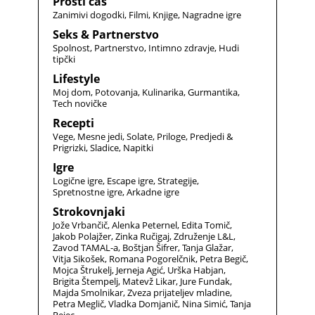
Prosti čas
Zanimivi dogodki
Filmi
Knjige
Nagradne igre
Seks & Partnerstvo
Spolnost
Partnerstvo
Intimno zdravje
Hudi
tipčki
Lifestyle
Moj dom
Potovanja
Kulinarika
Gurmantika
Tech novičke
Recepti
Vege
Mesne jedi
Solate
Priloge
Predjedi &
Prigrizki
Sladice
Napitki
Igre
Logične igre
Escape igre
Strategije
Spretnostne igre
Arkadne igre
Strokovnjaki
Jože Vrbančič
Alenka Peternel
Edita Tomič
Jakob Polajžer
Zinka Ručigaj
Združenje L&L
Zavod TAMAL-a
Boštjan Šifrer
Tanja Glažar
Vitja Sikošek
Romana Pogorelčnik
Petra Begič
Mojca Štrukelj
Jerneja Agić
Urška Habjan
Brigita Štempelj
Matevž Likar
Jure Fundak
Majda Smolnikar
Zveza prijateljev mladine
Petra Meglič
Vladka Domjanič
Nina Simić
Tanja
Rejec