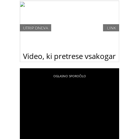
ženska, ki je sedla na premierski stolček britanske
vlade. S svojo politiko si je pridobila naziv “železna
lady”.
UTRIP DNEVA
LINK
Video, ki pretrese vsakogar
Na Youtubu se je pojavil video hrvaškega
uporabnika fero061982 z naslovom “Ena
fotografija na dan v najhujšem letu življenja”, ki
prikazuje prelepo dekle, ki postaja žrtev vse
večjega nasilja. In na koncu videa napiše …