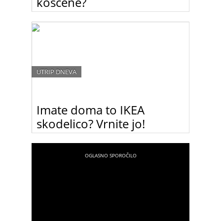
koščene?
So to res najbolj trendi manekenke ta hip ali
morda zremo v dokumentarec “Ženske, ki so
preživele Dachau”? Kako daleč sploh še lahko gre
modni svet?
UTRIP DNEVA
Imate doma to IKEA
skodelico? Vrnite jo!
Švedski pohištveni gigant IKEA poziva vse kupce
tega nevarnega izdelka, naj ga vrnejo v prodajalno