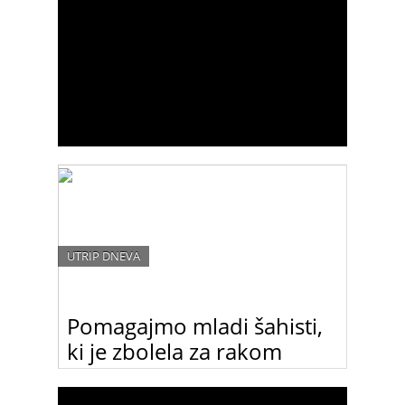
UTRIP DNEVA
Pomagajmo mladi šahisti,
ki je zbolela za rakom
26-letni šahovska reprezentantka Vesna Rožič
potrebuje sredstva za zdravljenja raka. Njena