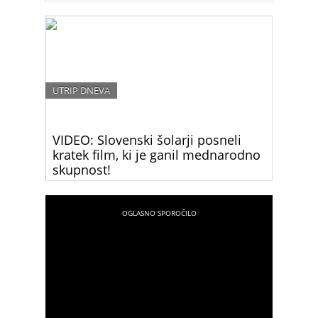
Pretresljiv opozorilni video prikazuje, kako otrok
počasi umira v razgretem avtomobilu, v katerem
ga je zaradi skoka v trgovino pustila mama. Ob
visokih temperaturah nikoli ne puščajte otrok
samih v avtomobilu niti za pet minut.
UTRIP DNEVA
VIDEO: Slovenski šolarji posneli
kratek film, ki je ganil mednarodno
skupnost!
Šolarji OŠ Bičevje so posneli kratek film, ki je dal
otrokom, katerih starši so se priselili v Slovenijo iz
različnih držav sveta, glas. Film je bil celo
mednarodno nagrajen.