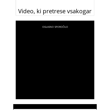
Video, ki pretrese vsakogar
Na Youtubu se je pojavil video hrvaškega
uporabnika fero061982 z naslovom “Ena
fotografija na dan v najhujšem letu življenja”, ki
prikazuje prelepo dekle, ki postaja žrtev vse
večjega nasilja. In na koncu videa napiše …