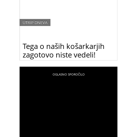
UTRIP DNEVA
Tega o naših košarkarjih
zagotovo niste vedeli!
Numerologinja in astrologinja Romana
Pogorelčnik je naredila numerološko analizo naših
košarkarskih reprezentantov in prišla do izjemno
zanimivih ugotovitev.