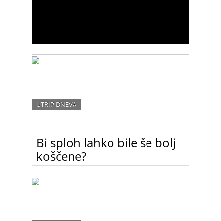
UTRIP DNEVA
Bi sploh lahko bile še bolj
koščene?
So to res najbolj trendi manekenke ta hip ali
morda zremo v dokumentarec “Ženske, ki so
preživele Dachau”? Kako daleč sploh še lahko gre
modni svet?