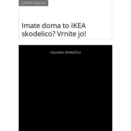
UTRIP DNEVA
Imate doma to IKEA
skodelico? Vrnite jo!
Švedski pohištveni gigant IKEA poziva vse kupce
tega nevarnega izdelka, naj ga vrnejo v prodajalno