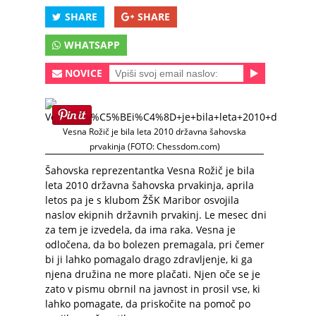
SHARE
SHARE
WHATSAPP
NOVICE
Vesna Rožič je bila leta 2010 državna šahovska
prvakinja (FOTO: Chessdom.com)
Šahovska reprezentantka Vesna Rožič je bila
leta 2010 državna šahovska prvakinja, aprila
letos pa je s klubom ŽŠK Maribor osvojila
naslov ekipnih državnih prvakinj. Le mesec dni
za tem je izvedela, da ima raka. Vesna je
odločena, da bo bolezen premagala, pri čemer
bi ji lahko pomagalo drago zdravljenje, ki ga
njena družina ne more plačati. Njen oče se je
zato v pismu obrnil na javnost in prosil vse, ki
lahko pomagate, da priskočite na pomoč po