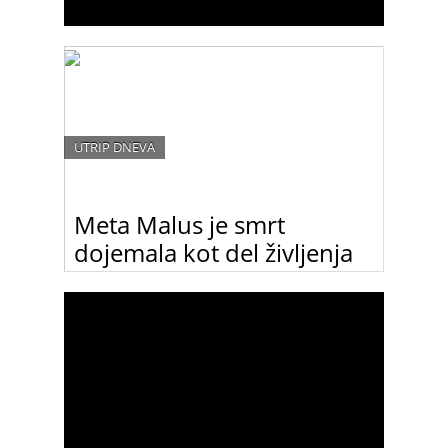
UTRIP DNEVA
Meta Malus je smrt
dojemala kot del življenja
Priznana slovenska astrologinja, ki je po petih letih
izgubila boj s težko boleznijo, je konec dojemala
kot del življenja, svoje delo pa je opravljala srčno
vse do zadnjega dne.