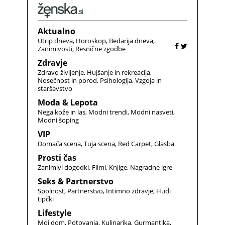
Aktualno
Utrip dneva
Horoskop
Bedarija dneva
Zanimivosti
Resnične zgodbe
Zdravje
Zdravo življenje
Hujšanje in rekreacija
Nosečnost in porod
Psihologija
Vzgoja in
starševstvo
Moda & Lepota
Nega kože in las
Modni trendi
Modni nasveti
Modni šoping
VIP
Domača scena
Tuja scena
Red Carpet
Glasba
Prosti čas
Zanimivi dogodki
Filmi
Knjige
Nagradne igre
Seks & Partnerstvo
Spolnost
Partnerstvo
Intimno zdravje
Hudi
tipčki
Lifestyle
Moj dom
Potovanja
Kulinarika
Gurmantika