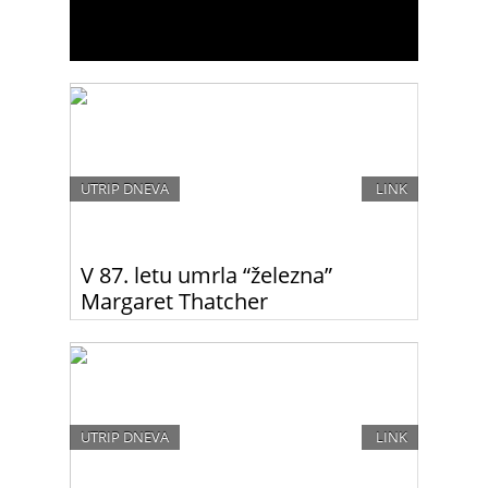
UTRIP DNEVA
LINK
V 87. letu umrla “železna”
Margaret Thatcher
V 87. letu je za kapjo umrla prva in do danes edina
ženska, ki je sedla na premierski stolček britanske
vlade. S svojo politiko si je pridobila naziv “železna
lady”.
UTRIP DNEVA
LINK