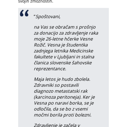
svojih zmožnostih.
“
Spoštovani,
na Vas se obračam s prošnjo
za donacijo za zdravljenje raka
moje 26-letne hčerke Vesne
Rožič. Vesna je študentka
zadnjega letnika Medicinske
fakultete v Ljubljani in stalna
članica slovenske šahovske
reprezentance.
Maja letos je hudo zbolela.
Zdravniki so postavili
diagnozo metastatski rak
(karcinoza peritoneja). Ker je
Vesna po naravi borka, se je
odločila, da se bo z vsemi
močmi borila proti bolezni.
Zdravljenje je začela v