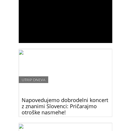
UTRIP DNEVA
Napovedujemo dobrodelni koncert
z znanimi Slovenci: Pričarajmo
otroške nasmehe!
Znani slovenski glasbeniki ponovno združeni za
dober namen.