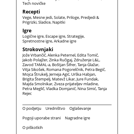
Tech novičke
Recepti
Vege
Mesne jedi
Solate
Priloge
Predjedi &
Prigrizki
Sladice
Napitki
Igre
Logične igre
Escape igre
Strategije
Spretnostne igre
Arkadne igre
Strokovnjaki
Jože Vrbančič
Alenka Peternel
Edita Tomič
Jakob Polajžer
Zinka Ručigaj
Združenje L&L
Zavod TAMAL-a
Boštjan Šifrer
Tanja Glažar
Vitja Sikošek
Romana Pogorelčnik
Petra Begič
Mojca Štrukelj
Jerneja Agić
Urška Habjan
Brigita Štempelj
Matevž Likar
Jure Fundak
Majda Smolnikar
Zveza prijateljev mladine
Petra Meglič
Vladka Domjanič
Nina Simić
Tanja
Rejec
O podjetju
Uredništvo
Oglaševanje
Pogoji uporabe strani
Nagradne igre
O piškotkih