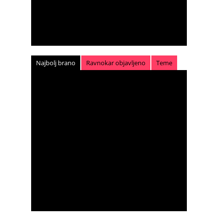
Najbolj brano
Ravnokar objavljeno
Teme