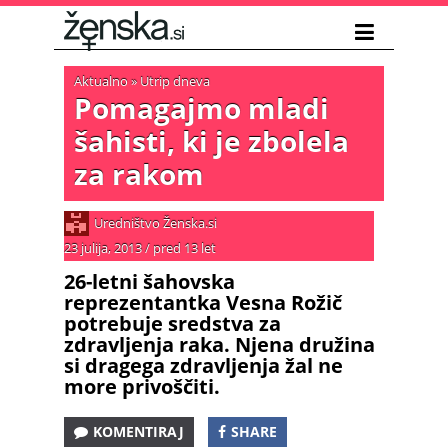
Aktualno
»
Utrip dneva
Pomagajmo mladi
šahisti, ki je zbolela
za rakom
Uredništvo Ženska.si
23 julija, 2013
/
pred 13 let
26-letni šahovska
reprezentantka Vesna Rožič
potrebuje sredstva za
zdravljenja raka. Njena družina
si dragega zdravljenja žal ne
more privoščiti.
KOMENTIRAJ
SHARE