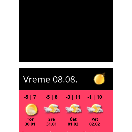
Vreme 08.08.
-5 | 7
-5 | 8
-3 | 11
-1 | 10
Tor
Sre
Čet
Pet
30.01
31.01
01.02
02.02