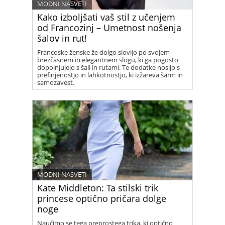
MODNI NASVETI
Kako izboljšati vaš stil z učenjem
od Francozinj – Umetnost nošenja
šalov in rut!
Francoske ženske že dolgo slovijo po svojem
brezčasnem in elegantnem slogu, ki ga pogosto
dopolnjujejo s šali in rutami. Te dodatke nosijo s
prefinjenostjo in lahkotnostjo, ki izžareva šarm in
samozavest.
MODNI NASVETI
Kate Middleton: Ta stilski trik
princese optično pričara dolge
noge
Naučimo se tega preprostega trika, ki optično