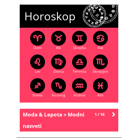
Horoskop
Oven
Bik
Dvojčka
Rak
Lev
Devica
Tehtnica
Škorpijon
Strelec
Kozorog
Vodnar
Ribi
Moda & Lepota
»
Modni
1 / 16
Starejše
nasveti