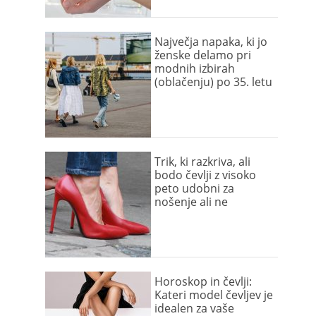
Največja napaka, ki jo
ženske delamo pri
modnih izbirah
(oblačenju) po 35. letu
Trik, ki razkriva, ali
bodo čevlji z visoko
peto udobni za
nošenje ali ne
Horoskop in čevlji:
Kateri model čevljev je
idealen za vaše