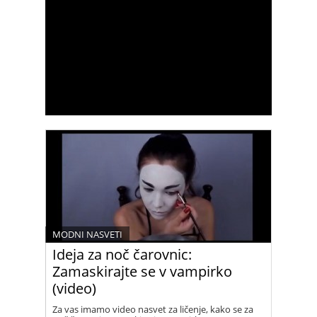
MODNI NASVETI
Ideja za noč čarovnic:
Zamaskirajte se v vampirko
(video)
Za vas imamo video nasvet za ličenje, kako se za