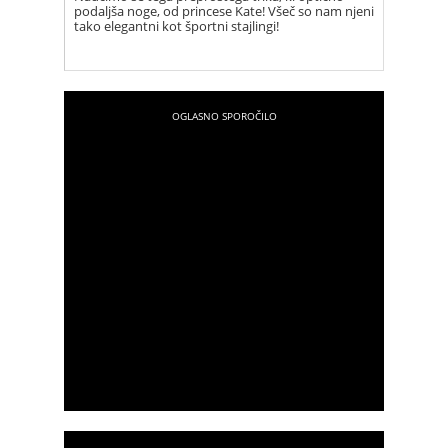
podaljša noge, od princese Kate! Všeč so nam njeni
tako elegantni kot športni stajlingi!