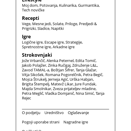
Moj dom
Potovanja
Kulinarika
Gurmantika
Tech novičke
Recepti
Vege
Mesne jedi
Solate
Priloge
Predjedi &
Prigrizki
Sladice
Napitki
Igre
Logične igre
Escape igre
Strategije
Spretnostne igre
Arkadne igre
Strokovnjaki
Jože Vrbančič
Alenka Peternel
Edita Tomič
Jakob Polajžer
Zinka Ručigaj
Združenje L&L
Zavod TAMAL-a
Boštjan Šifrer
Tanja Glažar
Vitja Sikošek
Romana Pogorelčnik
Petra Begič
Mojca Štrukelj
Jerneja Agić
Urška Habjan
Brigita Štempelj
Matevž Likar
Jure Fundak
Majda Smolnikar
Zveza prijateljev mladine
Petra Meglič
Vladka Domjanič
Nina Simić
Tanja
Rejec
O podjetju
Uredništvo
Oglaševanje
Pogoji uporabe strani
Nagradne igre