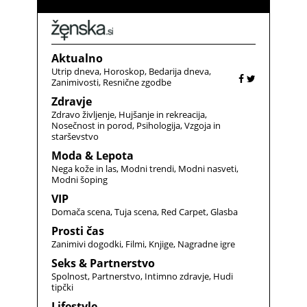
Aktualno
Utrip dneva
Horoskop
Bedarija dneva
Zanimivosti
Resnične zgodbe
Zdravje
Zdravo življenje
Hujšanje in rekreacija
Nosečnost in porod
Psihologija
Vzgoja in
starševstvo
Moda & Lepota
Nega kože in las
Modni trendi
Modni nasveti
Modni šoping
VIP
Domača scena
Tuja scena
Red Carpet
Glasba
Prosti čas
Zanimivi dogodki
Filmi
Knjige
Nagradne igre
Seks & Partnerstvo
Spolnost
Partnerstvo
Intimno zdravje
Hudi
tipčki
Lifestyle