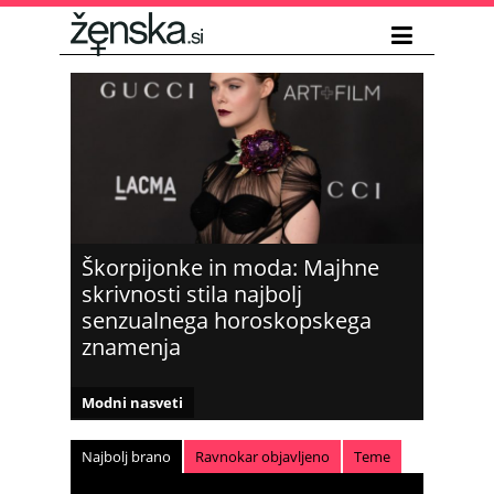
Škorpijonke in moda: Majhne
skrivnosti stila najbolj
senzualnega horoskopskega
znamenja
Modni nasveti
Najbolj brano
Ravnokar objavljeno
Teme