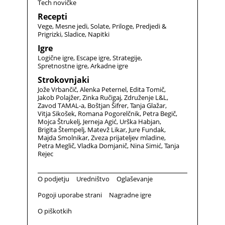
Tech novičke
Recepti
Vege
Mesne jedi
Solate
Priloge
Predjedi &
Prigrizki
Sladice
Napitki
Igre
Logične igre
Escape igre
Strategije
Spretnostne igre
Arkadne igre
Strokovnjaki
Jože Vrbančič
Alenka Peternel
Edita Tomič
Jakob Polajžer
Zinka Ručigaj
Združenje L&L
Zavod TAMAL-a
Boštjan Šifrer
Tanja Glažar
Vitja Sikošek
Romana Pogorelčnik
Petra Begič
Mojca Štrukelj
Jerneja Agić
Urška Habjan
Brigita Štempelj
Matevž Likar
Jure Fundak
Majda Smolnikar
Zveza prijateljev mladine
Petra Meglič
Vladka Domjanič
Nina Simić
Tanja
Rejec
O podjetju
Uredništvo
Oglaševanje
Pogoji uporabe strani
Nagradne igre
O piškotkih