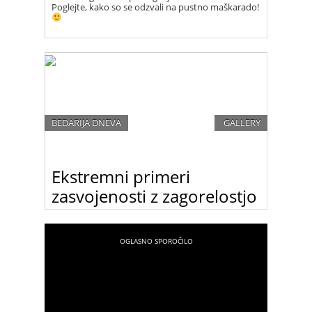
Poglejte, kako so se odzvali na pustno maškarado!
BEDARIJA DNEVA
GALLERY
Ekstremni primeri
zasvojenosti z zagorelostjo
Neverjetno, kako imamo ljudje različne lepotne
ideale. Nekaterim je všeč porcelanasta polt, drugi
pa naravnost obožujejo zapečeno, oranžno barvo
kože.