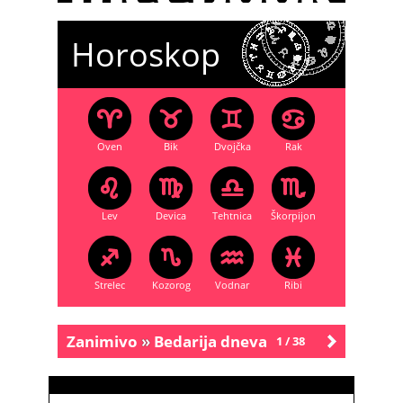
Horoskop
Oven
Bik
Dvojčka
Rak
Lev
Devica
Tehtnica
Škorpijon
Strelec
Kozorog
Vodnar
Ribi
Zanimivo
»
Bedarija dneva
1 / 38
Starejše