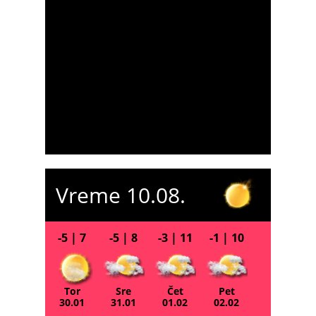
Vreme 10.08.
-5 | 7
-5 | 8
-3 | 11
-1 | 10
Tor
Sre
Čet
Pet
30.01
31.01
01.02
02.02