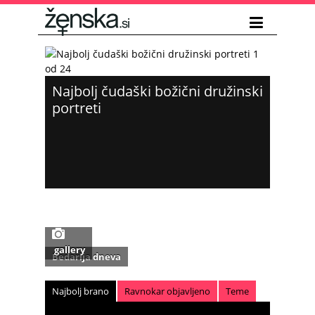
Najbolj čudaški božični družinski
portreti
gallery
Bedarija dneva
Najbolj brano
Ravnokar objavljeno
Teme