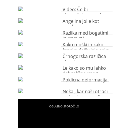
Video: Če bi
stereotipizirane vloge
žensk v oglasih
Angelina Jolie kot
prevzeli moški…
otrok
Razlika med bogatimi
in revnimi
Kako moški in kako
ženske doživljajo seks
Črnogorska različica
stenske ure
Le kako so mu lahko
dali takšno ime?!
Poklicna deformacija
Nekaj, kar naši otroci
ne bodo razumeli