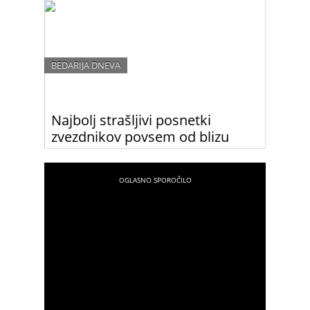
običajni ljudje, ki nimajo ob sebi ves čas vojske
maskerjev, frizerjev, stilistov in osebnih trenerjev.
Fotografije so neverjetno smešne.!
BEDARIJA DNEVA
Najbolj strašljivi posnetki
zvezdnikov povsem od blizu
Ste se kdaj vprašali, kako so videti zvezdniki čisto
povsem od blizu? Po ogledu te galerije boste lahko
ugotovili, da bi bilo bolje, če ne bi vedeli …