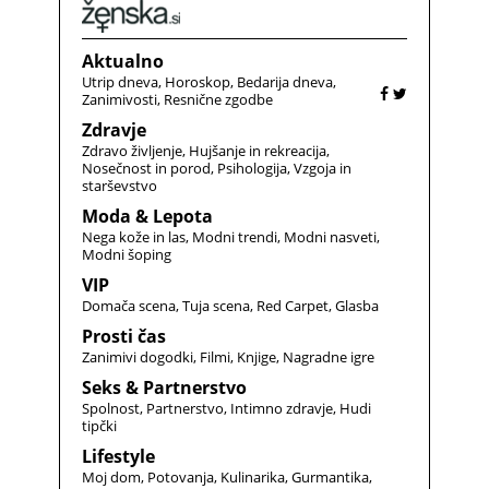
Aktualno
Utrip dneva
Horoskop
Bedarija dneva
Zanimivosti
Resnične zgodbe
Zdravje
Zdravo življenje
Hujšanje in rekreacija
Nosečnost in porod
Psihologija
Vzgoja in
starševstvo
Moda & Lepota
Nega kože in las
Modni trendi
Modni nasveti
Modni šoping
VIP
Domača scena
Tuja scena
Red Carpet
Glasba
Prosti čas
Zanimivi dogodki
Filmi
Knjige
Nagradne igre
Seks & Partnerstvo
Spolnost
Partnerstvo
Intimno zdravje
Hudi
tipčki
Lifestyle
Moj dom
Potovanja
Kulinarika
Gurmantika