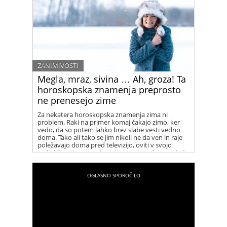
ZANIMIVOSTI
Megla, mraz, sivina … Ah, groza! Ta
horoskopska znamenja preprosto
ne prenesejo zime
Za nekatera horoskopska znamenja zima ni
problem. Raki na primer komaj čakajo zimo, ker
vedo, da so potem lahko brez slabe vesti vedno
doma. Tako ali tako se jim nikoli ne da ven in raje
poležavajo doma pred televizijo, oviti v svojo
najljubšo odejo in s skodelico toplega čaja v rokah.
Za nekatera druga znamenja pa je zima nočna
mora …ste med njimi?