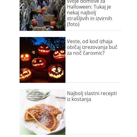
svoje domove za
Halloween: Tukaj je
nekaj najbolj
strašljivih in izvirnih
(foto)
Veste, od kod izhaja
običaj izrezovanja buč
za noč čarovnic?
Najbolj slastni recepti
iz kostanja