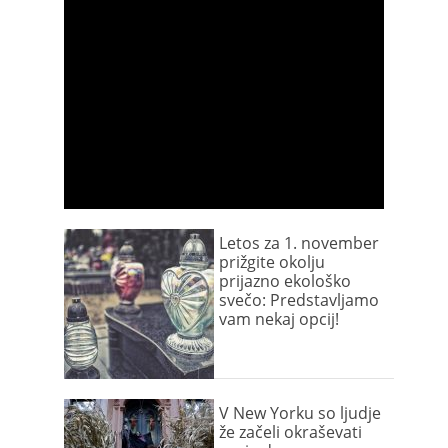
Letos za 1. november
prižgite okolju
prijazno ekološko
svečo: Predstavljamo
vam nekaj opcij!
V New Yorku so ljudje
že začeli okraševati