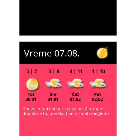
Vreme 07.08.
-5 | 7
-5 | 8
-3 | 11
-1 | 10
Tor
Sre
Čet
Pet
30.01
31.01
01.02
02.02
Danes in jutri bo precej jasno. Zjutraj in
dopoldne bo ponekod po nižinah megleno.