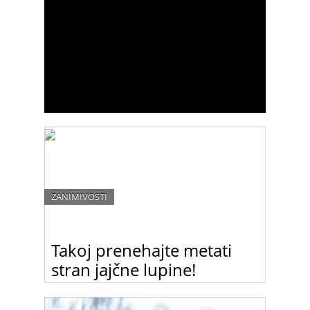
ZANIMIVOSTI
Takoj prenehajte metati
stran jajčne lupine!
Mečete stran jajčne lupine? Ko boste prebrali ta
članek, jih zagotovo ne boste več!