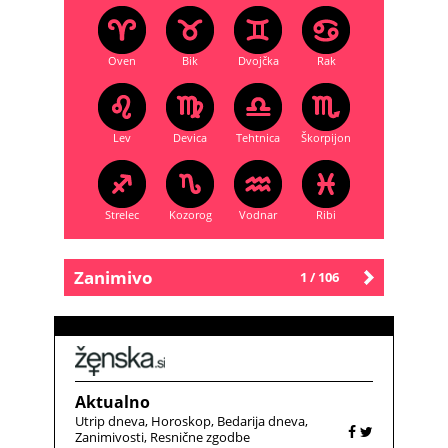
Oven
Bik
Dvojčka
Rak
Lev
Devica
Tehtnica
Škorpijon
Strelec
Kozorog
Vodnar
Ribi
Zanimivo
1 / 106
Starejše
Aktualno
Utrip dneva
Horoskop
Bedarija dneva
Zanimivosti
Resnične zgodbe