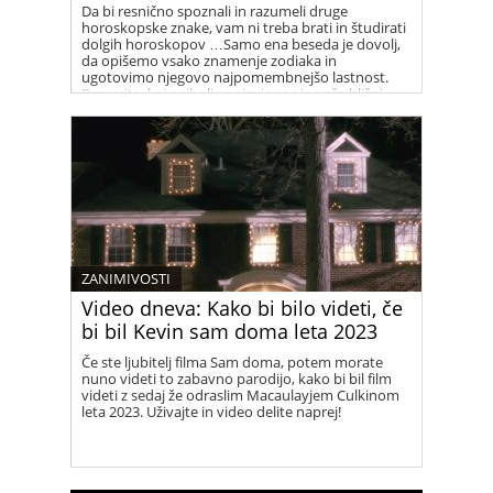
Da bi resnično spoznali in razumeli druge
horoskopske znake, vam ni treba brati in študirati
dolgih horoskopov …Samo ena beseda je dovolj,
da opišemo vsako znamenje zodiaka in
ugotovimo njegovo najpomembnejšo lastnost.
Preverite, kaj najbolje opisuje vas in vaše bližnje.
ZANIMIVOSTI
Video dneva: Kako bi bilo videti, če
bi bil Kevin sam doma leta 2023
Če ste ljubitelj filma Sam doma, potem morate
nuno videti to zabavno parodijo, kako bi bil film
videti z sedaj že odraslim Macaulayjem Culkinom
leta 2023. Uživajte in video delite naprej!