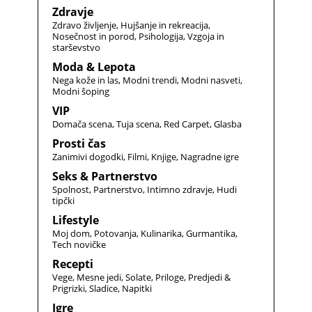
Zdravje
Zdravo življenje
Hujšanje in rekreacija
Nosečnost in porod
Psihologija
Vzgoja in
starševstvo
Moda & Lepota
Nega kože in las
Modni trendi
Modni nasveti
Modni šoping
VIP
Domača scena
Tuja scena
Red Carpet
Glasba
Prosti čas
Zanimivi dogodki
Filmi
Knjige
Nagradne igre
Seks & Partnerstvo
Spolnost
Partnerstvo
Intimno zdravje
Hudi
tipčki
Lifestyle
Moj dom
Potovanja
Kulinarika
Gurmantika
Tech novičke
Recepti
Vege
Mesne jedi
Solate
Priloge
Predjedi &
Prigrizki
Sladice
Napitki
Igre