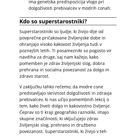
ima genetska predispozicija vlogo pri
dolgoživosti prebivalcev v modrih conah.
Kdo so superstarostniki?
Superstarostniki so ljudje, ki živijo dlje od
povprečne pričakovane življenjske dobe in
ohranjajo visoko kakovost življenja tudi v
poznejših letih. Ti posamezniki so pogosto vir
navdiha za druge, saj nam kažejo, kako
pomemben je zdrav življenjski slog, dobra
prehrana in socialna povezanost za dolgo in
zdravo starost.
V zaključku lahko rečemo, da modre cone
predstavljajo skrivnost dolgoživosti in zdravja
prebivalcev, ki nas učijo pomembnih lekcij o
tem, kako živeti dolgo in kakovostno življenje.
Čeprav so ti kraji geografsko raznoliki, imajo
skupne značilnosti, ki vključujejo zdrav
življenjski slog, prehrano in družbeno
povezanost. Superstarostniki, ki živijo v teh