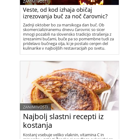
ZANIMIVOSTI
Veste, od kod izhaja običaj
izrezovanja buč za noč čarovnic?
Zadnji oktober bo za marsikoga dan buč. Ob
skomercializiranemu dnevu čarovnic so sicer
mnogi pozabili na slovensko tradicijo strašenja z
izrezanimi bučami, buče pa so pomembne tudi za
pridelavo bučnega olja, ki je postalo cenjen del
kulinarike v najboljših restavracijah po svetu.
ZANIMIVOSTI
Najbolj slastni recepti iz
kostanja
Kostanj vsebuje veliko vlaknin, vitamina C in