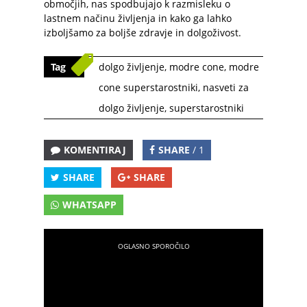
območjih, nas spodbujajo k razmisleku o
lastnem načinu življenja in kako ga lahko
izboljšamo za boljše zdravje in dolgoživost.
Tag
dolgo življenje
,
modre cone
,
modre
cone superstarostniki
,
nasveti za
dolgo življenje
,
superstarostniki
KOMENTIRAJ
SHARE
/ 1
SHARE
SHARE
WHATSAPP