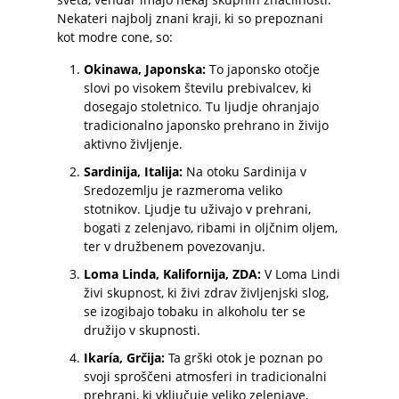
Nekateri najbolj znani kraji, ki so prepoznani
kot modre cone, so:
Okinawa, Japonska:
To japonsko otočje
slovi po visokem številu prebivalcev, ki
dosegajo stoletnico. Tu ljudje ohranjajo
tradicionalno japonsko prehrano in živijo
aktivno življenje.
Sardinija, Italija:
Na otoku Sardinija v
Sredozemlju je razmeroma veliko
stotnikov. Ljudje tu uživajo v prehrani,
bogati z zelenjavo, ribami in oljčnim oljem,
ter v družbenem povezovanju.
Loma Linda, Kalifornija, ZDA:
V Loma Lindi
živi skupnost, ki živi zdrav življenjski slog,
se izogibajo tobaku in alkoholu ter se
družijo v skupnosti.
Ikaría, Grčija:
Ta grški otok je poznan po
svoji sproščeni atmosferi in tradicionalni
prehrani, ki vključuje veliko zelenjave,