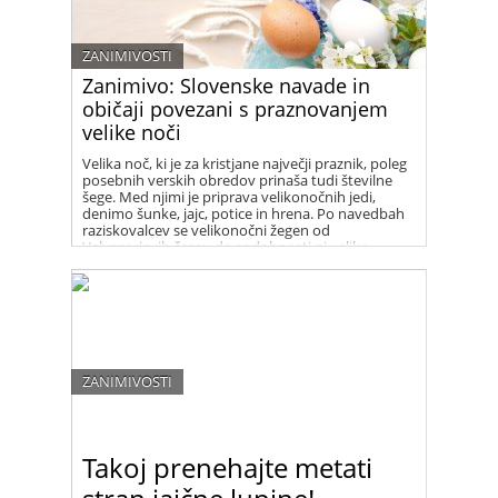
ZANIMIVOSTI
Zanimivo: Slovenske navade in
običaji povezani s praznovanjem
velike noči
Velika noč, ki je za kristjane največji praznik, poleg
posebnih verskih obredov prinaša tudi številne
šege. Med njimi je priprava velikonočnih jedi,
denimo šunke, jajc, potice in hrena. Po navedbah
raziskovalcev se velikonočni žegen od
Valvasorjevih časov do sodobnosti ni veliko
spremenil.
ZANIMIVOSTI
Takoj prenehajte metati