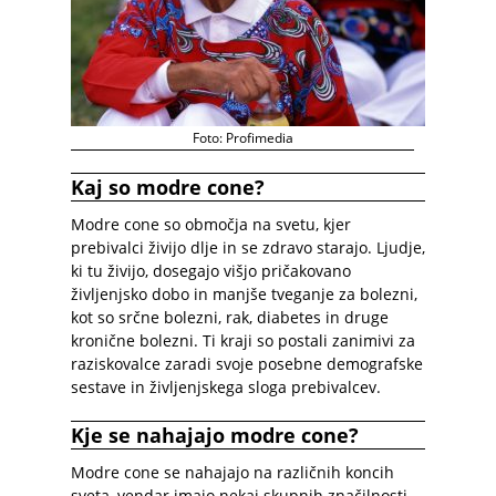
Foto: Profimedia
Kaj so modre cone?
Modre cone so območja na svetu, kjer
prebivalci živijo dlje in se zdravo starajo. Ljudje,
ki tu živijo, dosegajo višjo pričakovano
življenjsko dobo in manjše tveganje za bolezni,
kot so srčne bolezni, rak, diabetes in druge
kronične bolezni. Ti kraji so postali zanimivi za
raziskovalce zaradi svoje posebne demografske
sestave in življenjskega sloga prebivalcev.
Kje se nahajajo modre cone?
Modre cone se nahajajo na različnih koncih
sveta, vendar imajo nekaj skupnih značilnosti.