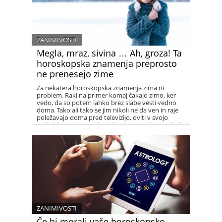
ZANIMIVOSTI
Megla, mraz, sivina … Ah, groza! Ta
horoskopska znamenja preprosto
ne prenesejo zime
Za nekatera horoskopska znamenja zima ni
problem. Raki na primer komaj čakajo zimo, ker
vedo, da so potem lahko brez slabe vesti vedno
doma. Tako ali tako se jim nikoli ne da ven in raje
poležavajo doma pred televizijo, oviti v svojo
najljubšo odejo in s skodelico toplega čaja v rokah.
Za nekatera druga znamenja pa je zima nočna
mora …ste med njimi?
ZANIMIVOSTI
Če bi morali vaše horoskopsko