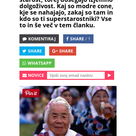
dolgoživost. Kaj so modre cone,
kje se nahajajo, zakaj so tam in
kdo so ti superstarostniki? Vse
to in še več v tem članku.
KOMENTIRAJ
SHARE
/ 1
SHARE
SHARE
WHATSAPP
NOVICE