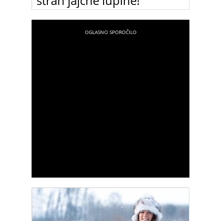
stran jajčne lupine!
Mečete stran jajčne lupine? Ko boste prebrali ta
članek, jih zagotovo ne boste več!