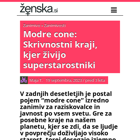
Zanimivo
»
Zanimivosti
Modre cone:
Skrivnostni kraji,
kjer živijo
superstarostniki
Maja T.
19 septembra, 2023
/
pred 3 leta
V zadnjih desetletjih je postal
pojem “modre cone” izredno
zanimiv za raziskovalce in
javnost po vsem svetu. Gre za
posebne kraje na našem
planetu, kjer se zdi, da se ljudje
v povprečju doživljajo visoko
starost, torej dosegajo izjemno