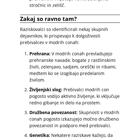
stročnic in zelišč.
Zakaj so ravno tam?
Raziskovalci so identificirali nekaj skupnih
dejavnikov, ki prispevajo k dolgoživosti
prebivalcev v modrih conah:
Prehrana:
V modrih conah prevladujejo
prehranske navade, bogate z rastlinskimi
živili, zelenjavo, sadjem, oreščki in ribami,
medtem ko se izogibajo predelanim
živilom.
Življenjski slog:
Prebivalci modrih con
pogosto vodijo aktivno življenje, ki vključuje
redno gibanje in delo na prostem.
Družbena povezanost:
Skupnosti v modrih
conah pogosto izkazujejo močno družbeno
povezanost in podporo med prebivalci.
Genetika:
Nekatere raziskave kažejo, da