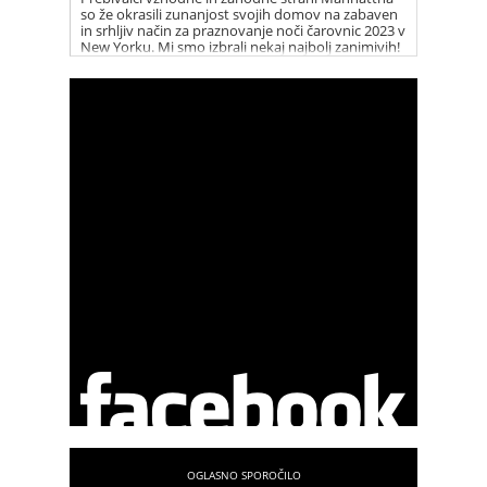
so že okrasili zunanjost svojih domov na zabaven
in srhljiv način za praznovanje noči čarovnic 2023 v
New Yorku. Mi smo izbrali nekaj najbolj zanimivih!