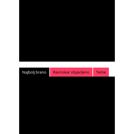
Najbolj brano
Ravnokar objavljeno
Teme