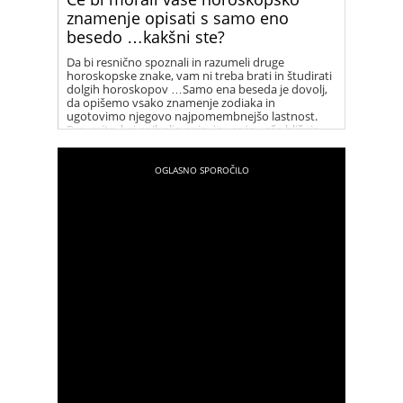
znamenje opisati s samo eno
besedo …kakšni ste?
Da bi resnično spoznali in razumeli druge
horoskopske znake, vam ni treba brati in študirati
dolgih horoskopov …Samo ena beseda je dovolj,
da opišemo vsako znamenje zodiaka in
ugotovimo njegovo najpomembnejšo lastnost.
Preverite, kaj najbolje opisuje vas in vaše bližnje.