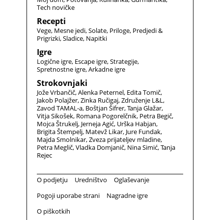
Tech novičke
Recepti
Vege
Mesne jedi
Solate
Priloge
Predjedi &
Prigrizki
Sladice
Napitki
Igre
Logične igre
Escape igre
Strategije
Spretnostne igre
Arkadne igre
Strokovnjaki
Jože Vrbančič
Alenka Peternel
Edita Tomič
Jakob Polajžer
Zinka Ručigaj
Združenje L&L
Zavod TAMAL-a
Boštjan Šifrer
Tanja Glažar
Vitja Sikošek
Romana Pogorelčnik
Petra Begič
Mojca Štrukelj
Jerneja Agić
Urška Habjan
Brigita Štempelj
Matevž Likar
Jure Fundak
Majda Smolnikar
Zveza prijateljev mladine
Petra Meglič
Vladka Domjanič
Nina Simić
Tanja
Rejec
O podjetju
Uredništvo
Oglaševanje
Pogoji uporabe strani
Nagradne igre
O piškotkih