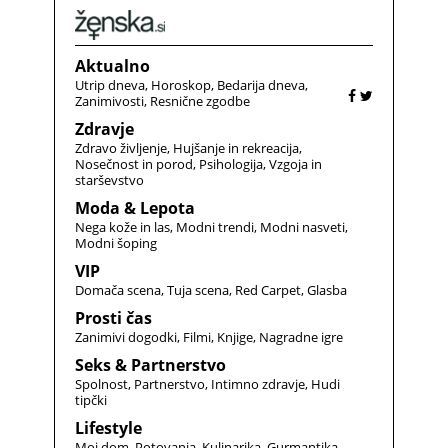
Aktualno
Utrip dneva
Horoskop
Bedarija dneva
Zanimivosti
Resnične zgodbe
Zdravje
Zdravo življenje
Hujšanje in rekreacija
Nosečnost in porod
Psihologija
Vzgoja in
starševstvo
Moda & Lepota
Nega kože in las
Modni trendi
Modni nasveti
Modni šoping
VIP
Domača scena
Tuja scena
Red Carpet
Glasba
Prosti čas
Zanimivi dogodki
Filmi
Knjige
Nagradne igre
Seks & Partnerstvo
Spolnost
Partnerstvo
Intimno zdravje
Hudi
tipčki
Lifestyle
Moj dom
Potovanja
Kulinarika
Gurmantika