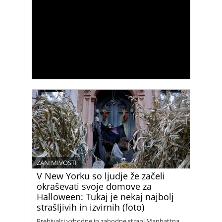
ZANIMIVOSTI
V New Yorku so ljudje že začeli
okraševati svoje domove za
Halloween: Tukaj je nekaj najbolj
strašljivih in izvirnih (foto)
Prebivalci vzhodne in zahodne strani Manhattna