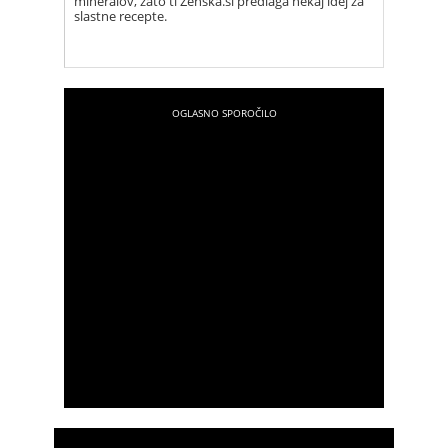
mineralov, zato ti Ženska.si predlaga nekaj idej za
slastne recepte.