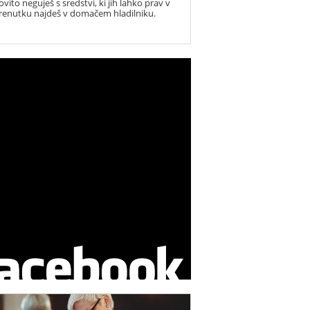
vito neguješ s sredstvi, ki jih lahko prav v
renutku najdeš v domačem hladilniku.