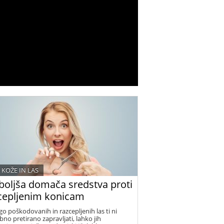
 KOŽE IN LAS
boljša domača sredstva proti
cepljenim konicam
go poškodovanih in razcepljenih las ti ni
bno pretirano zapravljati, lahko jih