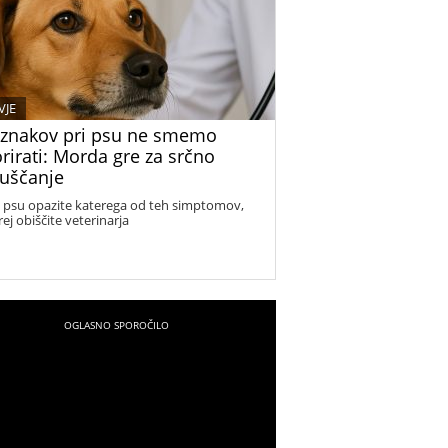
VJE
 znakov pri psu ne smemo
rirati: Morda gre za srčno
uščanje
i psu opazite katerega od teh simptomov,
ej obiščite veterinarja