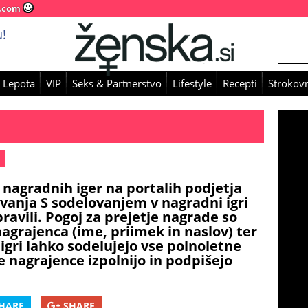
.com
!
 Lepota
VIP
Seks & Partnerstvo
Lifestyle
Recepti
Strokovn
 nagradnih iger na portalih podjetja
lovanja S sodelovanjem v nagradni igri
pravili. Pogoj za prejetje nagrade so
agrajenca (ime, priimek in naslov) ter
igri lahko sodelujejo vse polnoletne
e nagrajence izpolnijo in podpišejo
HARE
SHARE