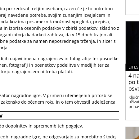
bo posredoval tretjim osebam, razen če je to potrebno
oraj navedene potrebe, svojim zunanjim izvajalcem in
 podatkov ima posameznik možnost vpogleda, prepisa,
ja in izbrisa osebnih podatkov v zbirki podatkov, skladno z
organizatorja kadarkoli zahteva, da v 15 dneh trajno ali
bne podatke za namen neposrednega trženja, in sicer s
orja.
dijih objavi imena nagrajencev in fotografije ter posnetke
n, fotografij in posnetkov podelitve v medijih ter za
LIFES
orju nagrajencem ni treba plačati.
4 na
po t
osv
izator nagradne igre. V primeru utemeljenih pritožb se
Ključn
 v zakonsko določenem roku in o tem obvestil udeleženca.
uživa
prina
v
co do dopolnitev in sprememb teh pogojev.
zvedbi nagradne igre, ne odgovarjajo za morebitno škodo,