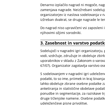
Denarno izplačilo nagrad ni mogoče, nagr
zamenjava nagrade. Neizžrebani sodeluj
organizatorjev iz naslova sodelovanja v n
izžreban dvakrat, se druge nagrade le t
Do nagrad niso upravičeni vsi zaposleni in
njihovimi ožjimi sorodniki.
3.
Zasebnost in varstvo podat
Sodelujoči v nagradni igri organizatorju, p
vodi, vzdržuje, združuje in obdeluje zbir
uporabnikov v skladu z Zakonom o varovan
67/07). Organizator zagotavlja varstvo o
S sodelovanjem v nagradni igri udeleženec
podatki, to so ime, priimek in kraj bivanj
lahko obdeluje zbrane osebne podatke z
anketiranja in statistične obdelave podat
ponudbe in segmentacije, za raziskave tr
druge trženjske namene. Osebne podatke
udeleženčeve pisne privolitve.