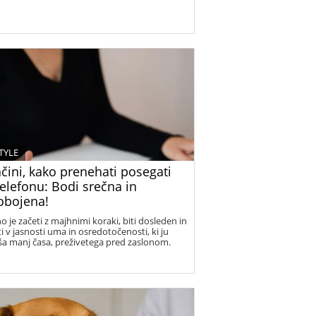
TYLE
čini, kako prenehati posegati
elefonu: Bodi srečna in
obojena!
o je začeti z majhnimi koraki, biti dosleden in
ti v jasnosti uma in osredotočenosti, ki ju
ša manj časa, preživetega pred zaslonom.