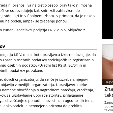
ada ni prenosljiva na tretjo osebo, prav tako ni možna
oči se odpovedujejo kakršnimkoli zahtevkom do
agradni igri in v finalnem izboru. V primeru, da je nekdo
emu ne podeli, ampak se žrebanje ponovi.
 zunanji sodelavci podjetja I.R.V. d.o.o., vključno z
kov
odjetju I.R.V. d.o.o., kot upravljavcu izrecno dovoljuje, da
ko zbranih osebnih podatkov sodelujočih in registriranih
ju osebnih podatkov (Uradni list RS št. 86/04 in in
sebnih podatkov po zakonu.
 dovoli organizatorju, da se, če je izžreban, njegovi
HUJŠA
a objavijo v medijih organizatorja. Upravljavec zbirke
Zna
a namene obveščanja o nagradnem natečaju, vzorčenja,
tak
kov, za ugotavljanje uporabe storitev, prilagajanje
ga, obveščanje o ponudbi, novostih, in ugodnostih ter za
Zanes
 lahko obdeluje neomejeno oziroma do preklica
potreb
telov