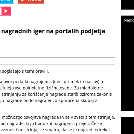
Najbo
 nagradnih iger na portalih podjetja
soglašajo s temi pravili.
novni podatki nagrajenca (ime, priimek in naslov) ter
delujejo vse polnoletne fizične osebe. Za mladoletne
o strinjanju za koriščenje nagrade starši oziroma zakoniti
etju nagrade bodo nagrajencu sporočena skupaj z
 možnostjo osvojitve nagrade in se v zvezi s tem strinjajo,
od nagrade, ki jo bodo kot nagrajenci prejeli. Če se
eznosti ne strinja, se smatra, da se je nagradi odrekel.