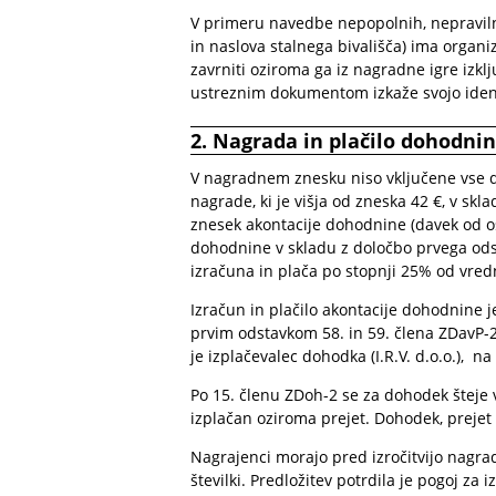
V primeru navedbe nepopolnih, nepravilni
in naslova stalnega bivališča) ima organi
zavrniti oziroma ga iz nagradne igre izklj
ustreznim dokumentom izkaže svojo ident
2.
Nagrada in plačilo dohodni
V nagradnem znesku niso vključene vse
nagrade, ki je višja od zneska 42 €, v skl
znesek akontacije dohodnine (davek od o
dohodnine v skladu z določbo prvega ods
izračuna in plača po stopnji 25% od vred
Izračun in plačilo akontacije dohodnine 
prvim odstavkom 58. in 59. člena ZDavP-2
je izplačevalec dohodka (I.R.V. d.o.o.), 
Po 15. členu ZDoh-2 se za dohodek šteje v
izplačan oziroma prejet. Dohodek, prejet 
Nagrajenci morajo pred izročitvijo nagrad
številki. Predložitev potrdila je pogoj za 