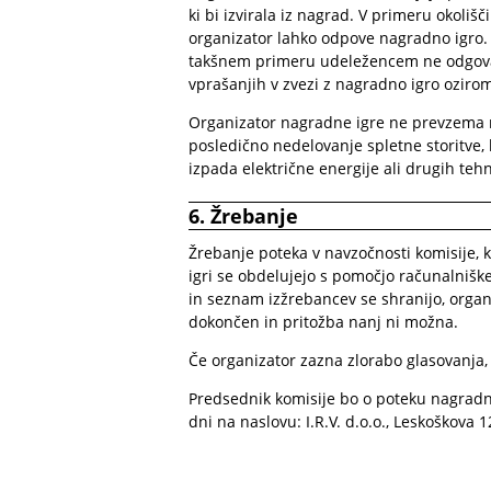
ki bi izvirala iz nagrad. V primeru okolišči
organizator lahko odpove nagradno igro.
takšnem primeru udeležencem ne odgovarj
vprašanjih v zvezi z nagradno igro oziro
Organizator nagradne igre ne prevzema n
posledično nedelovanje spletne storitve,
izpada električne energije ali drugih teh
6. Žrebanje
Žrebanje poteka v navzočnosti komisije, ki
igri se obdelujejo s pomočjo računalniške
in seznam izžrebancev se shranijo, organ
dokončen in pritožba nanj ni možna.
Če organizator zazna zlorabo glasovanja, 
Predsednik komisije bo o poteku nagradne 
dni na naslovu: I.R.V. d.o.o., Leskoškova 1