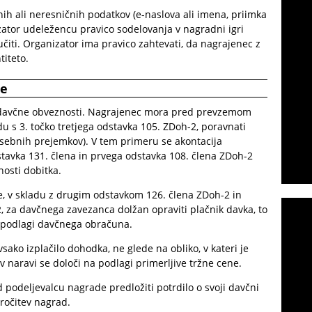
h ali neresničnih podatkov (e-naslova ali imena, priimka
zator udeležencu pravico sodelovanja v nagradni igri
učiti. Organizator ima pravico zahtevati, da nagrajenec z
iteto.
ne
 davčne obveznosti. Nagrajenec mora pred prevzemom
adu s 3. točko tretjega odstavka 105. ZDoh-2, poravnati
sebnih prejemkov). V tem primeru se akontacija
tavka 131. člena in prvega odstavka 108. člena ZDoh-2
nosti dobitka.
je, v skladu z drugim odstavkom 126. člena ZDoh-2 in
, za davčnega zavezanca dolžan opraviti plačnik davka, to
na podlagi davčnega obračuna.
sako izplačilo dohodka, ne glede na obliko, v kateri je
v naravi se določi na podlagi primerljive tržne cene.
 podeljevalcu nagrade predložiti potrdilo o svoji davčni
izročitev nagrad.