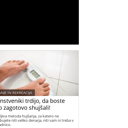
NJE IN REKREACIJA
nstveniki trdijo, da boste
o zagotovo shujšali!
ljiva metoda hujšanja, za katero ne
ujete niti veliko denarja, niti vam ni treba v
adnico.