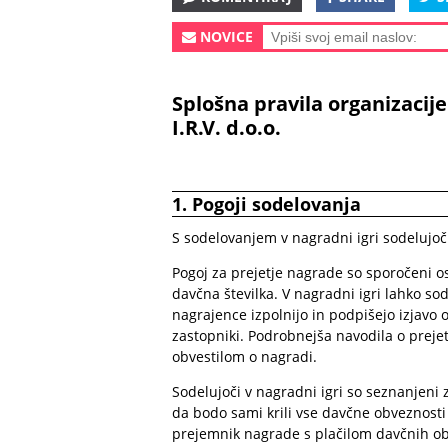
NOVICE
Splošna pravila organizacije
I.R.V. d.o.o.
1.
Pogoji sodelovanja
S sodelovanjem v nagradni igri sodelujoči 
Pogoj za prejetje nagrade so sporočeni os
davčna številka. V nagradni igri lahko so
nagrajence izpolnijo in podpišejo izjavo 
zastopniki. Podrobnejša navodila o prej
obvestilom o nagradi.
Sodelujoči v nagradni igri so seznanjeni z
da bodo sami krili vse davčne obveznosti 
prejemnik nagrade s plačilom davčnih obv