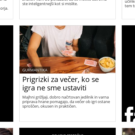
učinko
ste inteligentnejši kot si mislite.
tem t
orja.
GURMANTIKA
Prigrizki za večer, ko se
igra ne sme ustaviti
Majhni grižljaji, dobro načrtovan jedilnik in varna
priprava hrane pomagajo, da večer ob igri ostane
sproščen, okusen in praktičen.