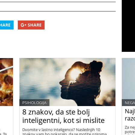
HARE
SHARE
PSIHOLOGIJA
NEGA
8 znakov, da ste bolj
Naj
raz
inteligentni, kot si mislite
Za ne
i
Dvomite v lastno inteligenco? Naslednjih 10
potre
. Ta
znakov vam bo pokazalo, da se motite oziroma