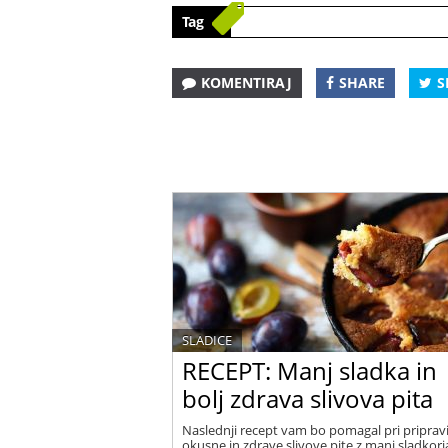
Tag
KOMENTIRAJ
SHARE
S
SLADICE
RECEPT: Manj sladka in
bolj zdrava slivova pita
Naslednji recept vam bo pomagal pri priprav
okusne in zdrave slivove pite z manj sladkorja