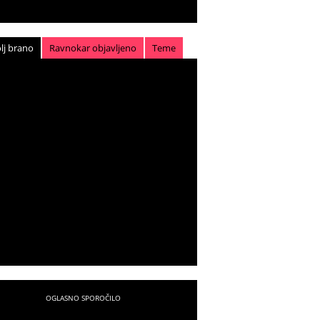
lj brano
Ravnokar objavljeno
Teme