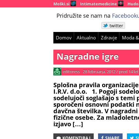
Moški.si
Intimatemedicine
Hudo
Pridružite se nam na
Facebooku
twitter
Domov
Aktualno
Zdravje
Moda &
Nagradne igre
editoress
28 februarja, 2012
/
pred 14 let
Splošna pravila organizacije
I.R.V. d.o.o. 1. Pogoji sode
sodelujoči soglašajo s temi 
sporočeni osnovni podatki n
davčna številka. V nagradni 
fizične osebe. Za mladoletn
izjavo […]
KOMENTIRAJ
SHARE
S