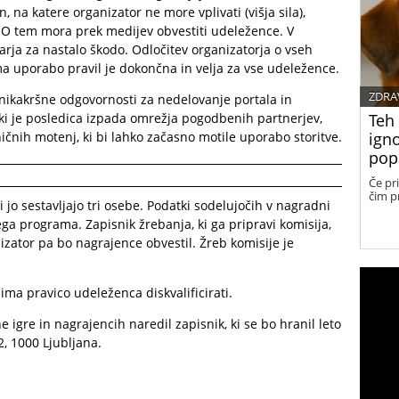
n, na katere organizator ne more vplivati (višja sila),
 O tem mora prek medijev obvestiti udeležence. V
a za nastalo škodo. Odločitev organizatorja o vseh
ma uporabo pravil je dokončna in velja za vse udeležence.
ZDRA
ikakršne odgovornosti za nedelovanje portala in
 ki je posledica izpada omrežja pogodbenih partnerjev,
Teh
ničnih motenj, ki bi lahko začasno motile uporabo storitve.
igno
pop
Če pr
čim pr
 jo sestavljajo tri osebe. Podatki sodelujočih v nagradni
ga programa. Zapisnik žrebanja, ki ga pripravi komisija,
izator pa bo nagrajence obvestil. Žreb komisije je
ima pravico udeleženca diskvalificirati.
igre in nagrajencih naredil zapisnik, ki se bo hranil leto
2, 1000 Ljubljana.