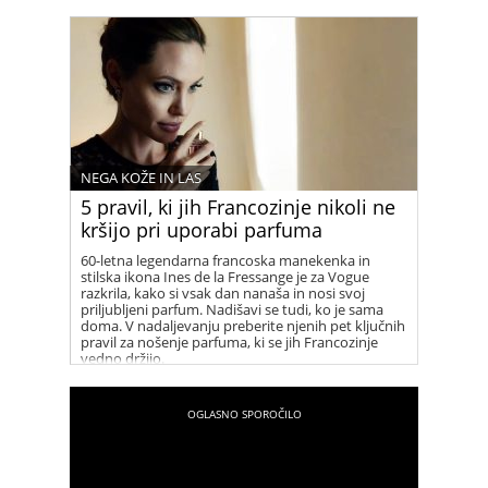
NEGA KOŽE IN LAS
5 pravil, ki jih Francozinje nikoli ne
kršijo pri uporabi parfuma
60-letna legendarna francoska manekenka in
stilska ikona Ines de la Fressange je za Vogue
razkrila, kako si vsak dan nanaša in nosi svoj
priljubljeni parfum. Nadišavi se tudi, ko je sama
doma. V nadaljevanju preberite njenih pet ključnih
pravil za nošenje parfuma, ki se jih Francozinje
vedno držijo.