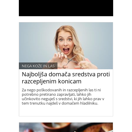
NEGA KOŽE IN LAS
Najboljša domača sredstva proti
razcepljenim konicam
Za nego poškodovanih in razcepljenih las ti ni
potrebno pretirano zapravljati, lahko jih
učinkovito neguješ s sredstvi, ki jih lahko prav v
tem trenutku najdeš v domačem hladilniku.