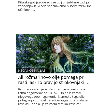
Kitajske goji jagode so vse bolj priljubljene tudi pri
zahodnjakih, ki šele spoznavamo njihove zdravilne
učinkovine.
NEGA KOŽE IN LAS
Ali rožmarinovo olje pomaga pri
rasti las? To pravijo strokovnjaki …
Rožmarinovo olje je bilo v zadnjem času vroča
tema pogovorov na TikTok-u in ne le zaradi
njegovega opojnega vonja. Namesto tega olje
pritegne pozornost zaradi svojega potenciala za
rast las. Toda ali je za vsem tem kaj resnice?