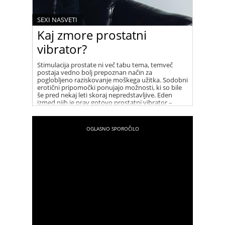
SEXI NASVETI
Kaj zmore prostatni
vibrator?
Stimulacija prostate ni več tabu tema, temveč
postaja vedno bolj prepoznan način za
poglobljeno raziskovanje moškega užitka. Sodobni
erotični pripomočki ponujajo možnosti, ki so bile
še pred nekaj leti skoraj nepredstavljive. Eden
izmed njih je prav gotovo prostatni vibrator –
izdelek, ki odpira nova vrata v svet intenzivnejšega
in bolj ozaveščenega doživljanja telesa.