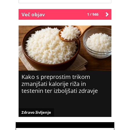
Več objav
1 / 946
Starejše
Kako s preprostim trikom
zmanjšati kalorije riža in
testenin ter izboljšati zdravje
Zdravo življenje