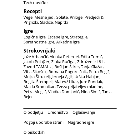
Tech novičke
Recepti
Vege
Mesne jedi
Solate
Priloge
Predjedi &
Prigrizki
Sladice
Napitki
Igre
Logične igre
Escape igre
Strategije
Spretnostne igre
Arkadne igre
Strokovnjaki
Jože Vrbančič
Alenka Peternel
Edita Tomič
Jakob Polajžer
Zinka Ručigaj
Združenje L&L
Zavod TAMAL-a
Boštjan Šifrer
Tanja Glažar
Vitja Sikošek
Romana Pogorelčnik
Petra Begič
Mojca Štrukelj
Jerneja Agić
Urška Habjan
Brigita Štempelj
Matevž Likar
Jure Fundak
Majda Smolnikar
Zveza prijateljev mladine
Petra Meglič
Vladka Domjanič
Nina Simić
Tanja
Rejec
O podjetju
Uredništvo
Oglaševanje
Pogoji uporabe strani
Nagradne igre
O piškotkih