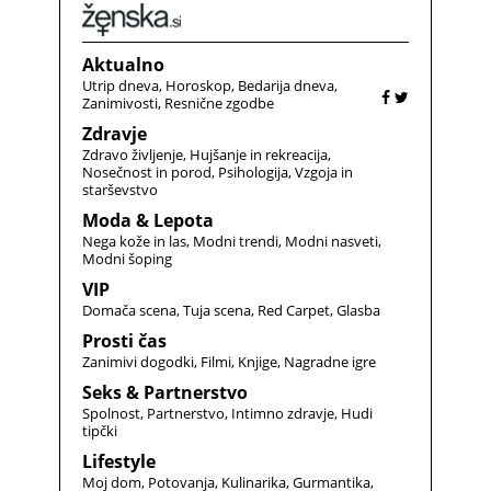
Aktualno
Utrip dneva
Horoskop
Bedarija dneva
Zanimivosti
Resnične zgodbe
Zdravje
Zdravo življenje
Hujšanje in rekreacija
Nosečnost in porod
Psihologija
Vzgoja in
starševstvo
Moda & Lepota
Nega kože in las
Modni trendi
Modni nasveti
Modni šoping
VIP
Domača scena
Tuja scena
Red Carpet
Glasba
Prosti čas
Zanimivi dogodki
Filmi
Knjige
Nagradne igre
Seks & Partnerstvo
Spolnost
Partnerstvo
Intimno zdravje
Hudi
tipčki
Lifestyle
Moj dom
Potovanja
Kulinarika
Gurmantika