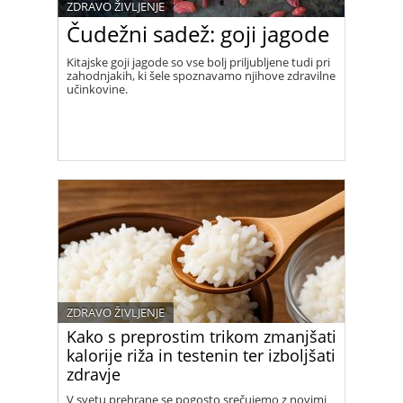
ZDRAVO ŽIVLJENJE
Čudežni sadež: goji jagode
Kitajske goji jagode so vse bolj priljubljene tudi pri
zahodnjakih, ki šele spoznavamo njihove zdravilne
učinkovine.
ZDRAVO ŽIVLJENJE
Kako s preprostim trikom zmanjšati
kalorije riža in testenin ter izboljšati
zdravje
V svetu prehrane se pogosto srečujemo z novimi