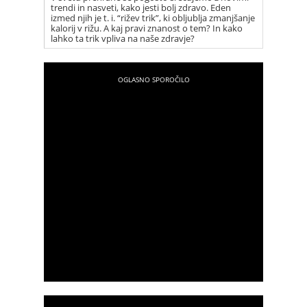
trendi in nasveti, kako jesti bolj zdravo. Eden
izmed njih je t. i. “rižev trik”, ki obljublja zmanjšanje
kalorij v rižu. A kaj pravi znanost o tem? In kako
lahko ta trik vpliva na naše zdravje?