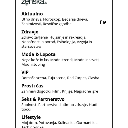
Aktualno
Utrip dneva
Horoskop
Bedarija dneva
Zanimivosti
Resnične zgodbe
Zdravje
Zdravo življenje
Hujšanje in rekreacija
Nosečnost in porod
Psihologija
Vzgoja in
starševstvo
Moda & Lepota
Nega kože in las
Modni trendi
Modni nasveti
Modni šoping
VIP
Domača scena
Tuja scena
Red Carpet
Glasba
Prosti čas
Zanimivi dogodki
Filmi
Knjige
Nagradne igre
Seks & Partnerstvo
Spolnost
Partnerstvo
Intimno zdravje
Hudi
tipčki
Lifestyle
Moj dom
Potovanja
Kulinarika
Gurmantika
Tech novičke