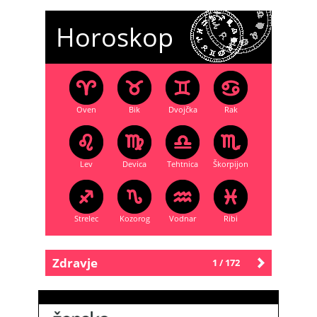
Horoskop
Oven
Bik
Dvojčka
Rak
Lev
Devica
Tehtnica
Škorpijon
Strelec
Kozorog
Vodnar
Ribi
Zdravje
1 / 172
Starejše