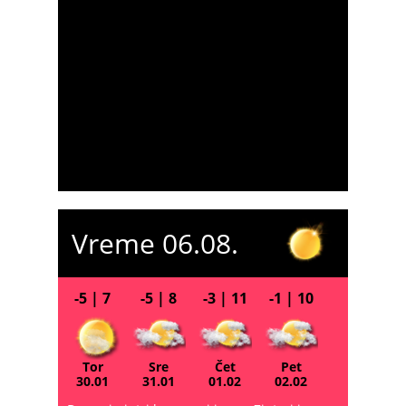
Vreme 06.08.
-5 | 7
-5 | 8
-3 | 11
-1 | 10
Tor
Sre
Čet
Pet
30.01
31.01
01.02
02.02