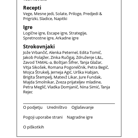
Recepti
Vege
Mesne jedi
Solate
Priloge
Predjedi &
Prigrizki
Sladice
Napitki
Igre
Logične igre
Escape igre
Strategije
Spretnostne igre
Arkadne igre
Strokovnjaki
Jože Vrbančič
Alenka Peternel
Edita Tomič
Jakob Polajžer
Zinka Ručigaj
Združenje L&L
Zavod TAMAL-a
Boštjan Šifrer
Tanja Glažar
Vitja Sikošek
Romana Pogorelčnik
Petra Begič
Mojca Štrukelj
Jerneja Agić
Urška Habjan
Brigita Štempelj
Matevž Likar
Jure Fundak
Majda Smolnikar
Zveza prijateljev mladine
Petra Meglič
Vladka Domjanič
Nina Simić
Tanja
Rejec
O podjetju
Uredništvo
Oglaševanje
Pogoji uporabe strani
Nagradne igre
O piškotkih