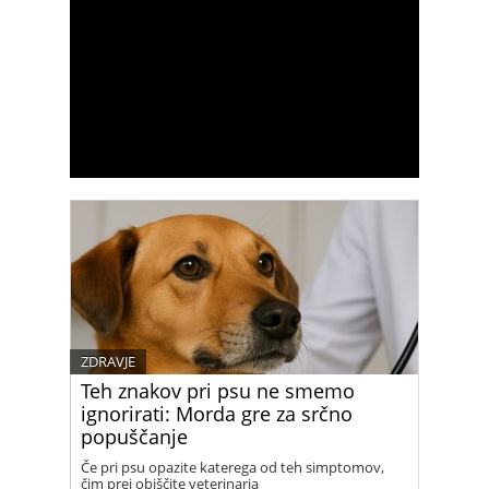
ZDRAVJE
Teh znakov pri psu ne smemo
ignorirati: Morda gre za srčno
popuščanje
Če pri psu opazite katerega od teh simptomov,
čim prej obiščite veterinarja