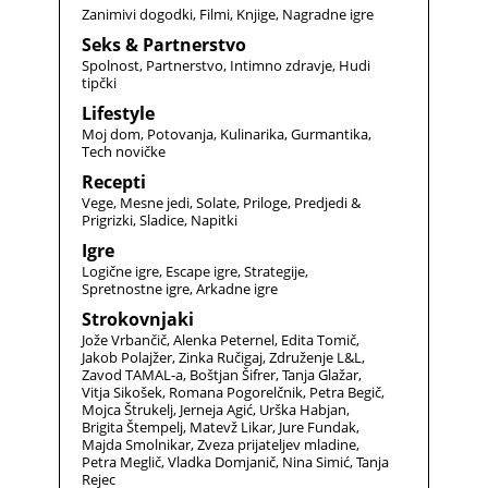
Zanimivi dogodki
Filmi
Knjige
Nagradne igre
Seks & Partnerstvo
Spolnost
Partnerstvo
Intimno zdravje
Hudi
tipčki
Lifestyle
Moj dom
Potovanja
Kulinarika
Gurmantika
Tech novičke
Recepti
Vege
Mesne jedi
Solate
Priloge
Predjedi &
Prigrizki
Sladice
Napitki
Igre
Logične igre
Escape igre
Strategije
Spretnostne igre
Arkadne igre
Strokovnjaki
Jože Vrbančič
Alenka Peternel
Edita Tomič
Jakob Polajžer
Zinka Ručigaj
Združenje L&L
Zavod TAMAL-a
Boštjan Šifrer
Tanja Glažar
Vitja Sikošek
Romana Pogorelčnik
Petra Begič
Mojca Štrukelj
Jerneja Agić
Urška Habjan
Brigita Štempelj
Matevž Likar
Jure Fundak
Majda Smolnikar
Zveza prijateljev mladine
Petra Meglič
Vladka Domjanič
Nina Simić
Tanja
Rejec