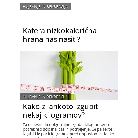
HUJŠANJE IN REKREACIJA
Katera nizkokalorična
hrana nas nasiti?
Raziskave so pokazale, da ima na občutek sitosti
največji vpliv volumen hrane in ne kalorije. Katera
hrana nas torej nasiti, a ima le malo kalorij?
HUJŠANJE IN REKREACIJA
Kako z lahkoto izgubiti
nekaj kilogramov?
Za uspešno in dolgotrajno izgubo kilogramov so
potrebni disciplina, čas in potrpljenje. Če pa želite
izgubiti le par kilogramov pred dopustom, si lahko