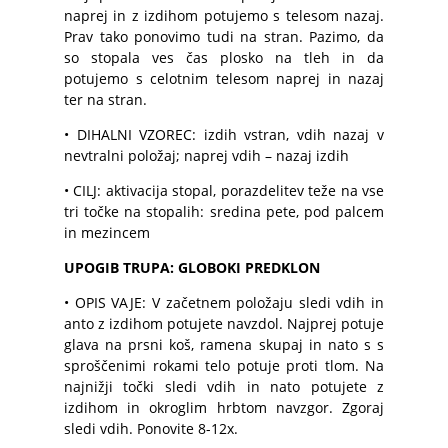
naprej in z izdihom potujemo s telesom nazaj.
Prav tako ponovimo tudi na stran. Pazimo, da
so stopala ves čas plosko na tleh in da
potujemo s celotnim telesom naprej in nazaj
ter na stran.
• DIHALNI VZOREC: izdih vstran, vdih nazaj v
nevtralni položaj; naprej vdih – nazaj izdih
• CILJ: aktivacija stopal, porazdelitev teže na vse
tri točke na stopalih: sredina pete, pod palcem
in mezincem
UPOGIB TRUPA: GLOBOKI PREDKLON
• OPIS VAJE: V začetnem položaju sledi vdih in
anto z izdihom potujete navzdol. Najprej potuje
glava na prsni koš, ramena skupaj in nato s s
sproščenimi rokami telo potuje proti tlom. Na
najnižji točki sledi vdih in nato potujete z
izdihom in okroglim hrbtom navzgor. Zgoraj
sledi vdih. Ponovite 8-12x.