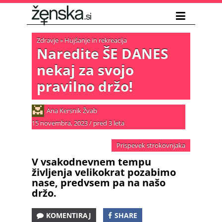
Zdravje
»
Hujšanje in rekreacija
Naredite ŠE DANES
nekaj za svojo
pravilno držo!
Ana Kersnik Žvab
15 novembra, 2023
/
pred 3 leta
Prispevek strokovnjaka
V vsakodnevnem tempu
življenja velikokrat pozabimo
nase, predvsem pa na našo
držo.
KOMENTIRAJ
SHARE