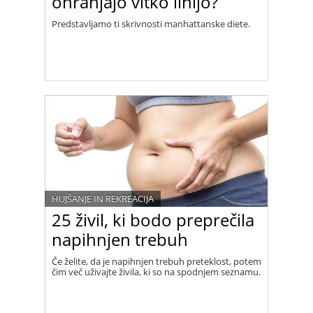
ohranjajo vitko linijo?
Predstavljamo ti skrivnosti manhattanske diete.
HUJŠANJE IN REKREACIJA
25 živil, ki bodo preprečila
napihnjen trebuh
Če želite, da je napihnjen trebuh preteklost, potem
čim več uživajte živila, ki so na spodnjem seznamu.