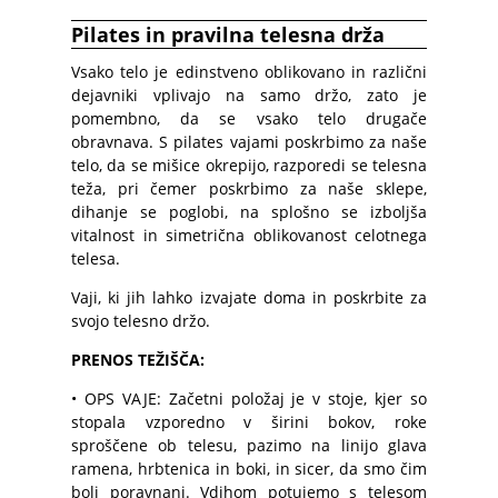
Pilates in pravilna telesna drža
Vsako telo je edinstveno oblikovano in različni
dejavniki vplivajo na samo držo, zato je
pomembno, da se vsako telo drugače
obravnava. S pilates vajami poskrbimo za naše
telo, da se mišice okrepijo, razporedi se telesna
teža, pri čemer poskrbimo za naše sklepe,
dihanje se poglobi, na splošno se izboljša
vitalnost in simetrična oblikovanost celotnega
telesa.
Vaji, ki jih lahko izvajate doma in poskrbite za
svojo telesno držo.
PRENOS TEŽIŠČA:
• OPS VAJE: Začetni položaj je v stoje, kjer so
stopala vzporedno v širini bokov, roke
sproščene ob telesu, pazimo na linijo glava
ramena, hrbtenica in boki, in sicer, da smo čim
bolj poravnani. Vdihom potujemo s telesom