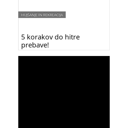
HUJŠANJE IN REKREACIJA
5 korakov do hitre
prebave!
V hitrosti prebave se skriva velik del odgovora,
zakaj je vaša soseda bolj vitka, čeprav vsak dan je
sladoled.