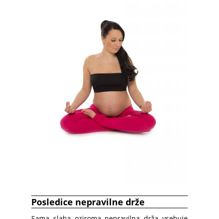
Posledice nepravilne drže
Sama slaba oziroma nepravilna drža vsebuje