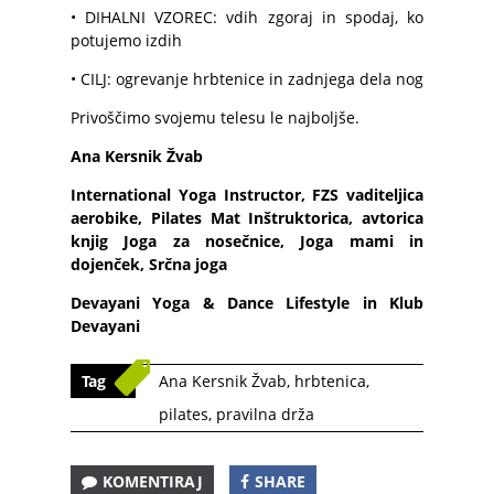
• DIHALNI VZOREC: vdih zgoraj in spodaj, ko
potujemo izdih
• CILJ: ogrevanje hrbtenice in zadnjega dela nog
Privoščimo svojemu telesu le najboljše.
Ana Kersnik Žvab
International Yoga Instructor, FZS vaditeljica
aerobike, Pilates Mat
Inštruktorica, avtorica
knjig Joga za nosečnice, Joga mami in
dojenček, Srčna joga
Devayani Yoga & Dance Lifestyle in Klub
Devayani
Tag
Ana Kersnik Žvab
,
hrbtenica
,
pilates
,
pravilna drža
KOMENTIRAJ
SHARE