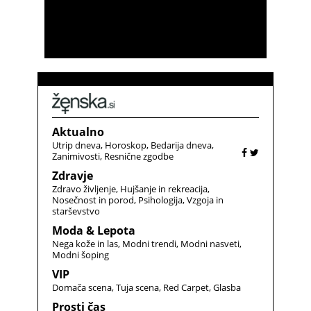
Aktualno
Utrip dneva
Horoskop
Bedarija dneva
Zanimivosti
Resnične zgodbe
Zdravje
Zdravo življenje
Hujšanje in rekreacija
Nosečnost in porod
Psihologija
Vzgoja in
starševstvo
Moda & Lepota
Nega kože in las
Modni trendi
Modni nasveti
Modni šoping
VIP
Domača scena
Tuja scena
Red Carpet
Glasba
Prosti čas