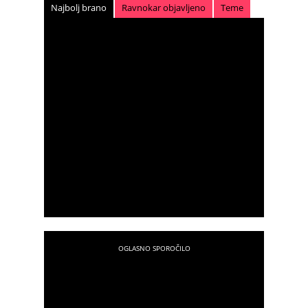
Najbolj brano
Ravnokar objavljeno
Teme