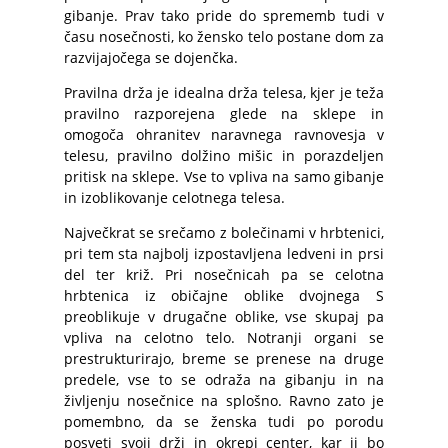
gibanje. Prav tako pride do sprememb tudi v
času nosečnosti, ko žensko telo postane dom za
razvijajočega se dojenčka.
Pravilna drža je idealna drža telesa, kjer je teža
pravilno razporejena glede na sklepe in
omogoča ohranitev naravnega ravnovesja v
telesu, pravilno dolžino mišic in porazdeljen
pritisk na sklepe. Vse to vpliva na samo gibanje
in izoblikovanje celotnega telesa.
Največkrat se srečamo z bolečinami v hrbtenici,
pri tem sta najbolj izpostavljena ledveni in prsi
del ter križ. Pri nosečnicah pa se celotna
hrbtenica iz običajne oblike dvojnega S
preoblikuje v drugačne oblike, vse skupaj pa
vpliva na celotno telo. Notranji organi se
prestrukturirajo, breme se prenese na druge
predele, vse to se odraža na gibanju in na
življenju nosečnice na splošno. Ravno zato je
pomembno, da se ženska tudi po porodu
posveti svoji drži in okrepi center, kar ji bo