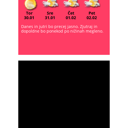
Tor
Sre
Čet
Pet
30.01
31.01
01.02
02.02
Danes in jutri bo precej jasno. Zjutraj in
dopoldne bo ponekod po nižinah megleno.