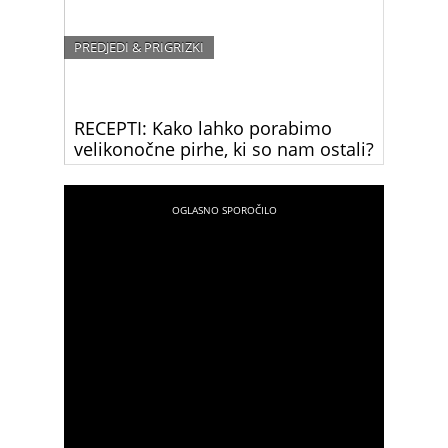
PREDJEDI & PRIGRIZKI
RECEPTI: Kako lahko porabimo
velikonočne pirhe, ki so nam ostali?
Za vas smo zbrali nekaj receptov, s katerimi lahko
porabite jajca, ki so ostala od velike noči.