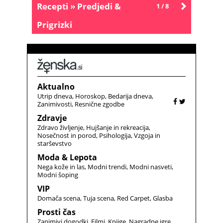
Recepti
»
Predjedi &
1 / 8
Starejše
Prigrizki
Aktualno
Utrip dneva
Horoskop
Bedarija dneva
Zanimivosti
Resnične zgodbe
Zdravje
Zdravo življenje
Hujšanje in rekreacija
Nosečnost in porod
Psihologija
Vzgoja in
starševstvo
Moda & Lepota
Nega kože in las
Modni trendi
Modni nasveti
Modni šoping
VIP
Domača scena
Tuja scena
Red Carpet
Glasba
Prosti čas
Zanimivi dogodki
Filmi
Knjige
Nagradne igre