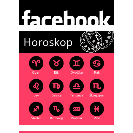
Horoskop
Oven
Bik
Dvojčka
Rak
Lev
Devica
Tehtnica
Škorpijon
Strelec
Kozorog
Vodnar
Ribi