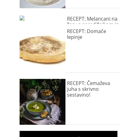
RECEPT: Melancani na
žaru s paradižnikom in
feta sirom
RECEPT: Domače
lepinje
RECEPT: Čemaževa
juha s skrivno
sestavino!