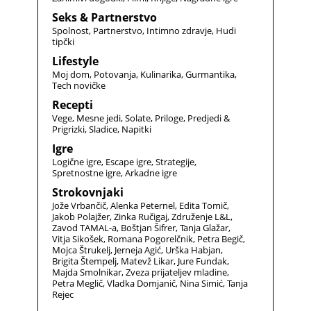
Seks & Partnerstvo
Spolnost
Partnerstvo
Intimno zdravje
Hudi
tipčki
Lifestyle
Moj dom
Potovanja
Kulinarika
Gurmantika
Tech novičke
Recepti
Vege
Mesne jedi
Solate
Priloge
Predjedi &
Prigrizki
Sladice
Napitki
Igre
Logične igre
Escape igre
Strategije
Spretnostne igre
Arkadne igre
Strokovnjaki
Jože Vrbančič
Alenka Peternel
Edita Tomič
Jakob Polajžer
Zinka Ručigaj
Združenje L&L
Zavod TAMAL-a
Boštjan Šifrer
Tanja Glažar
Vitja Sikošek
Romana Pogorelčnik
Petra Begič
Mojca Štrukelj
Jerneja Agić
Urška Habjan
Brigita Štempelj
Matevž Likar
Jure Fundak
Majda Smolnikar
Zveza prijateljev mladine
Petra Meglič
Vladka Domjanič
Nina Simić
Tanja
Rejec