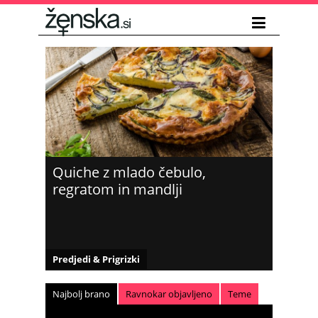
Quiche z mlado čebulo,
regratom in mandlji
Predjedi & Prigrizki
Najbolj brano
Ravnokar objavljeno
Teme