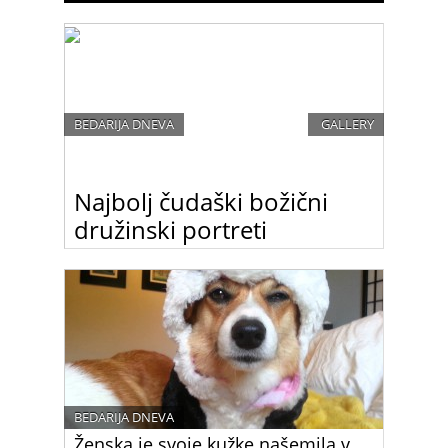
BEDARIJA DNEVA
GALLERY
Najbolj čudaški božični
družinski portreti
Hm, le kaj so mislile te družine, ko so bile tako
‘izvirne’ pri svojih božičnih portretih?
BEDARIJA DNEVA
Ženska je svoje kužke našemila v