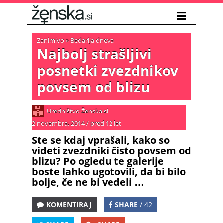
Zanimivo
»
Bedarija dneva
Najbolj strašljivi
posnetki zvezdnikov
povsem od blizu
Uredništvo Ženska.si
2 novembra, 2014
/
pred 12 let
Ste se kdaj vprašali, kako so
videti zvezdniki čisto povsem od
blizu? Po ogledu te galerije
boste lahko ugotovili, da bi bilo
bolje, če ne bi vedeli …
KOMENTIRAJ
SHARE
/ 42