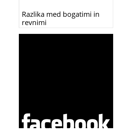
Razlika med bogatimi in
revnimi
Bogati ljudje se nikoli ne smejejo, revni pa vedno.