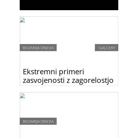
BEDARIJA DNEVA
GALLERY
Ekstremni primeri
zasvojenosti z zagorelostjo
Neverjetno, kako imamo ljudje različne lepotne
ideale. Nekaterim je všeč porcelanasta polt, drugi
pa naravnost obožujejo zapečeno, oranžno barvo
kože.
BEDARIJA DNEVA