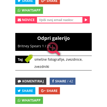
SHARE
SHARE
WHATSAPP
NOVICE
Odpri galerijo
Britney Spears 1 / 21
Tag
smešne fotografije
,
zvezdnice
,
zvezdniki
KOMENTIRAJ
SHARE
/ 42
SHARE
SHARE
WHATSAPP