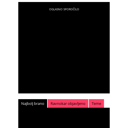
Najbolj brano
Ravnokar objavljeno
Teme