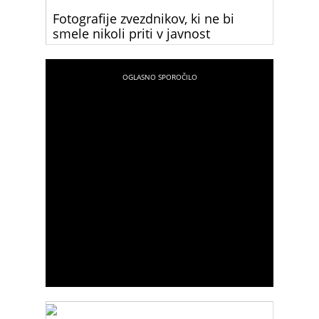
Fotografije zvezdnikov, ki ne bi
smele nikoli priti v javnost
Poglej si, kako bi bili zvezdniki videti, če bi bili čisto
običajni ljudje, ki nimajo ob sebi ves čas vojske
maskerjev, frizerjev, stilistov in osebnih trenerjev.
Fotografije so neverjetno smešne.!