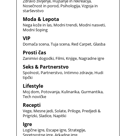
Zdravo življenje
Hujšanje in rekreacija
Nosečnost in porod
Psihologija
Vzgoja in
starševstvo
Moda & Lepota
Nega kože in las
Modni trendi
Modni nasveti
Modni šoping
VIP
Domača scena
Tuja scena
Red Carpet
Glasba
Prosti čas
Zanimivi dogodki
Filmi
Knjige
Nagradne igre
Seks & Partnerstvo
Spolnost
Partnerstvo
Intimno zdravje
Hudi
tipčki
Lifestyle
Moj dom
Potovanja
Kulinarika
Gurmantika
Tech novičke
Recepti
Vege
Mesne jedi
Solate
Priloge
Predjedi &
Prigrizki
Sladice
Napitki
Igre
Logične igre
Escape igre
Strategije
Spretnostne igre
Arkadne igre