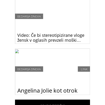
BEDARIJA DNEVA
Video: Če bi stereotipizirane vloge
žensk v oglasih prevzeli moški…
Smešno je videti moške v teh vlogah! Zakaj pa je
nekaj popolnoma normalnega, če v njih nastopajo
ženske?
BEDARIJA DNEVA
LINK
Angelina Jolie kot otrok
Angelina Jolie kot otrok