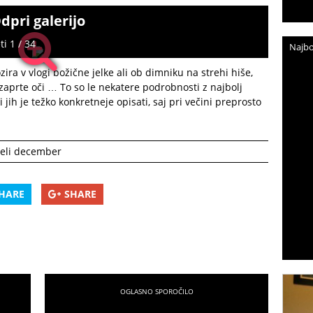
dpri galerijo
i 1 / 34
Najbo
ira v vlogi božične jelke ali ob dimniku na strehi hiše,
in zaprte oči … To so le nekatere podrobnosti z najbolj
 jih je težko konkretneje opisati, saj pri večini preprosto
eli december
HARE
SHARE