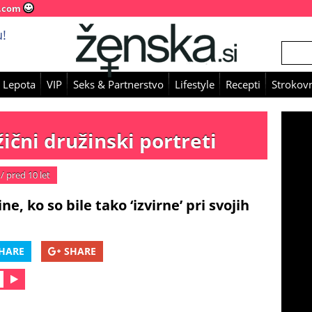
.com
!
 Lepota
VIP
Seks & Partnerstvo
Lifestyle
Recepti
Strokovn
ični družinski portreti
/
pred 10 let
ne, ko so bile tako ‘izvirne’ pri svojih
HARE
SHARE