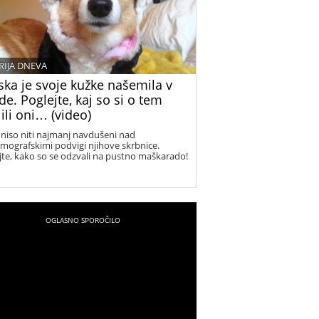
RIJA DNEVA
ska je svoje kužke našemila v
e. Poglejte, kaj so si o tem
ili oni… (video)
 niso niti najmanj navdušeni nad
mografskimi podvigi njihove skrbnice.
jte, kako so se odzvali na pustno maškarado!