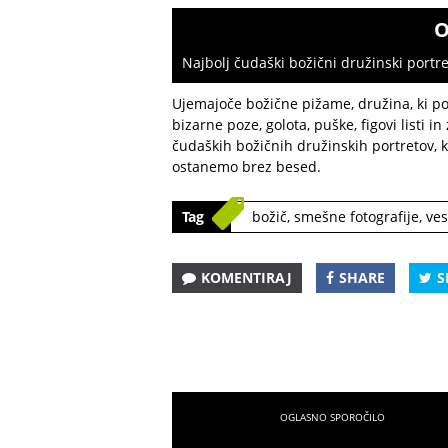
O
Najbolj čudaški božični družinski portret
Ujemajoče božične pižame, družina, ki poz
bizarne poze, golota, puške, figovi listi 
čudaških božičnih družinskih portretov, ki
ostanemo brez besed.
Tag
božič
,
smešne fotografije
,
ves
KOMENTIRAJ
SHARE
S