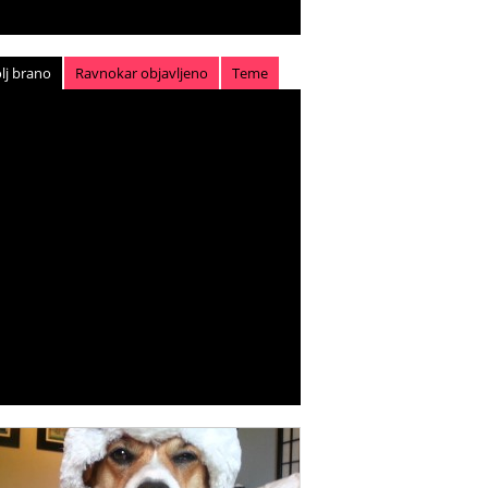
lj brano
Ravnokar objavljeno
Teme