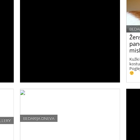
BEDA
Žen
pand
misl
Kužki
kostu
Pogle
BEDARIJA DNEVA
LLERY