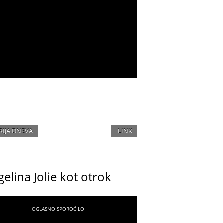
RIJA DNEVA
LINK
elina Jolie kot otrok
ina Jolie kot otrok