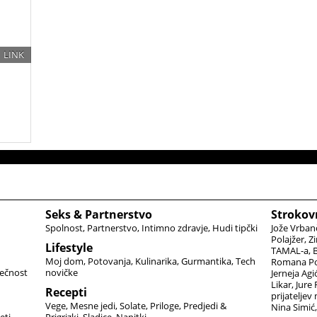
LINK
Seks & Partnerstvo
Strokov
Spolnost
Partnerstvo
Intimno zdravje
Hudi tipčki
Jože Vrban
Polajžer
Zi
Lifestyle
TAMAL-a
B
Moj dom
Potovanja
Kulinarika
Gurmantika
Tech
Romana Po
ečnost
novičke
Jerneja Agi
Likar
Jure
Recepti
prijateljev
Vege
Mesne jedi
Solate
Priloge
Predjedi &
Nina Simić