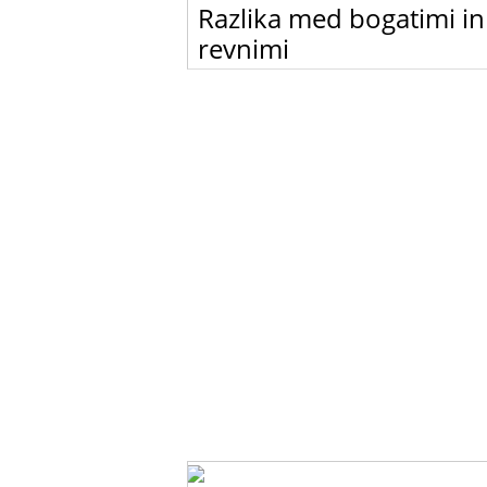
Razlika med bogatimi in
revnimi
Bogati ljudje se nikoli ne smejejo, revni pa v