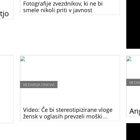
Fotografije zvezdnikov, ki ne bi
smele nikoli priti v javnost
tjo
Poglej si, kako bi bili zvezdniki videti, če bi bili čisto
tne
običajni ljudje, ki nimajo ob sebi ves čas vojske
drugi
maskerjev, frizerjev, stilistov in osebnih trenerjev.
barvo
Fotografije so neverjetno smešne.!
BEDA
BEDARIJA DNEVA
Ang
Video: Če bi stereotipizirane vloge
žensk v oglasih prevzeli moški…
Angel
Smešno je videti moške v teh vlogah! Zakaj pa je
čisto
nekaj popolnoma normalnega, če v njih nastopajo
 lahko
ženske?