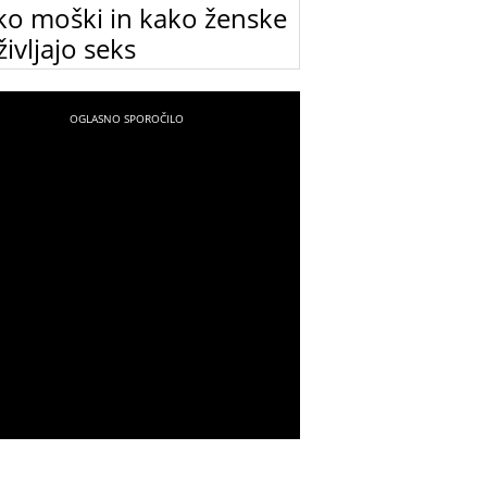
ko moški in kako ženske
ivljajo seks
moški in kako ženske doživljajo seks