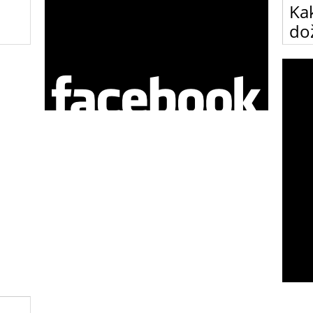
Ka
dož
edno.
Kako 