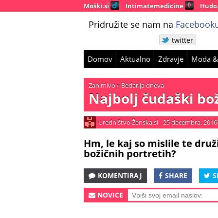
Moški.si
Intimatemedicine
Hudo
Pridružite se nam na
Facebooku
twitter
Domov
Aktualno
Zdravje
Moda &
Zanimivo
»
Bedarija dneva
Najbolj čudaški bož
Uredništvo Ženska.si
25 decembra, 2016
Hm, le kaj so mislile te druži
božičnih portretih?
KOMENTIRAJ
SHARE
S
NOVICE