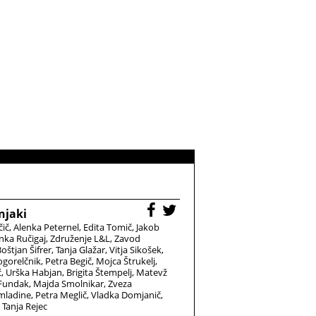
njaki
čič
Alenka Peternel
Edita Tomič
Jakob
nka Ručigaj
Združenje L&L
Zavod
oštjan Šifrer
Tanja Glažar
Vitja Sikošek
gorelčnik
Petra Begič
Mojca Štrukelj
ć
Urška Habjan
Brigita Štempelj
Matevž
 Fundak
Majda Smolnikar
Zveza
 mladine
Petra Meglič
Vladka Domjanič
Tanja Rejec