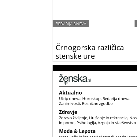
BEDARIJA DNEVA
Črnogorska različica
stenske ure
Črnogorska različica stenske ure
Aktualno
Utrip dneva
Horoskop
Bedarija dneva
Zanimivosti
Resnične zgodbe
Zdravje
Zdravo življenje
Hujšanje in rekreacija
Nos
in porod
Psihologija
Vzgoja in starševstvo
Moda & Lepota