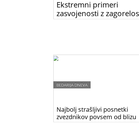
Ekstremni primeri
zasvojenosti z zagorelos
Neverjetno, kako imamo ljudje različne lepo
ideale. Nekaterim je všeč porcelanasta polt, 
pa naravnost obožujejo zapečeno, oranžno 
kože.
BEDARIJA DNEVA
Najbolj strašljivi posnetki
zvezdnikov povsem od blizu
Ste se kdaj vprašali, kako so videti zvezdniki 
povsem od blizu? Po ogledu te galerije boste
ugotovili, da bi bilo bolje, če ne bi vedeli …