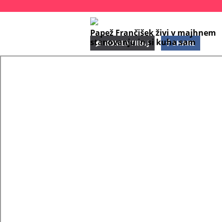
Papež Frančišek živi v majhnem
stanovanju in si kuha sam
KOMENTIRAJ
SHARE
SHARE
SHARE