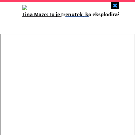
Zapri
Tina Maze: To je trenutek, ko eksplodiraš
od ponosa!
KOMENTIRAJ
SHARE
SHARE
SHARE
WHATSAPP