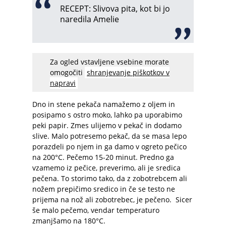
RECEPT: Slivova pita, kot bi jo
naredila Amelie
Za ogled vstavljene vsebine morate
omogočiti
shranjevanje piškotkov v
napravi
Dno in stene pekača namažemo z oljem in
posipamo s ostro moko, lahko pa uporabimo
peki papir. Zmes ulijemo v pekač in dodamo
slive. Malo potresemo pekač, da se masa lepo
porazdeli po njem in ga damo v ogreto pečico
na 200°C. Pečemo 15-20 minut. Predno ga
vzamemo iz pečice, preverimo, ali je sredica
pečena. To storimo tako, da z zobotrebcem ali
nožem prepičimo sredico in če se testo ne
prijema na nož ali zobotrebec, je pečeno. Sicer
še malo pečemo, vendar temperaturo
zmanjšamo na 180°C.