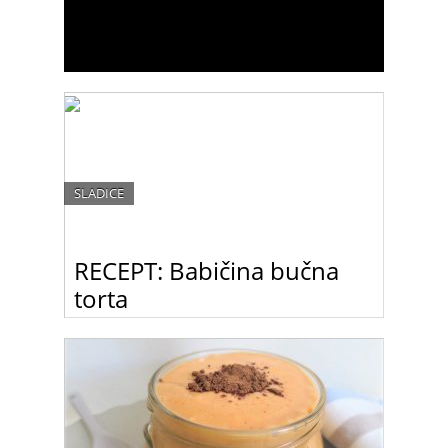
SLADICE
RECEPT: Babičina bučna
torta
Babičina bučna torta je popolna jesenska sladica!