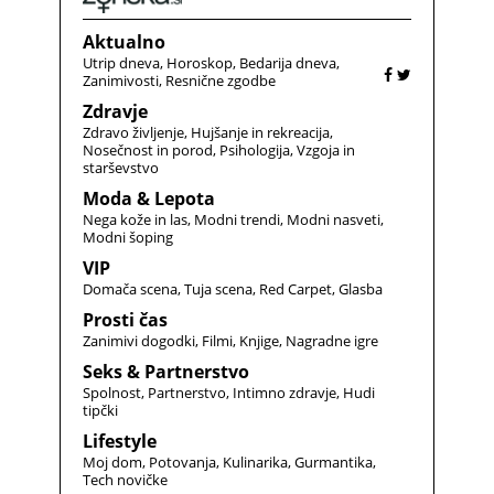
Aktualno
Utrip dneva
Horoskop
Bedarija dneva
Zanimivosti
Resnične zgodbe
Zdravje
Zdravo življenje
Hujšanje in rekreacija
Nosečnost in porod
Psihologija
Vzgoja in
starševstvo
Moda & Lepota
Nega kože in las
Modni trendi
Modni nasveti
Modni šoping
VIP
Domača scena
Tuja scena
Red Carpet
Glasba
Prosti čas
Zanimivi dogodki
Filmi
Knjige
Nagradne igre
Seks & Partnerstvo
Spolnost
Partnerstvo
Intimno zdravje
Hudi
tipčki
Lifestyle
Moj dom
Potovanja
Kulinarika
Gurmantika
Tech novičke