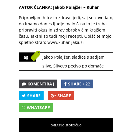
AVTOR ČLANKA: Jakob Polajžer – Kuhar
Pripravljam hitre in zdrave jedi, saj se zavedam,
da imamo danes ljudje malo časa in je treba
pripraviti okus in zdrav obrok v čim krajšem
času. Takšni so tudi moji recepti. Obiščite mojo
spletno stran:
www.kuhar-jaka.si
Tag
Jakob Polajžer
,
sladice s sadjem
,
slive
,
Slivovo pecivo po domače
KOMENTIRAJ
SHARE
/ 22
SHARE
SHARE
WHATSAPP