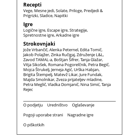
Recepti
Vege
Mesne jedi
Solate
Priloge
Predjedi &
Prigrizki
Sladice
Napitki
Igre
Logične igre
Escape igre
Strategije
Spretnostne igre
Arkadne igre
Strokovnjaki
Jože Vrbančič
Alenka Peternel
Edita Tomič
Jakob Polajžer
Zinka Ručigaj
Združenje L&L
Zavod TAMAL-a
Boštjan Šifrer
Tanja Glažar
Vitja Sikošek
Romana Pogorelčnik
Petra Begič
Mojca Štrukelj
Jerneja Agić
Urška Habjan
Brigita Štempelj
Matevž Likar
Jure Fundak
Majda Smolnikar
Zveza prijateljev mladine
Petra Meglič
Vladka Domjanič
Nina Simić
Tanja
Rejec
O podjetju
Uredništvo
Oglaševanje
Pogoji uporabe strani
Nagradne igre
O piškotkih