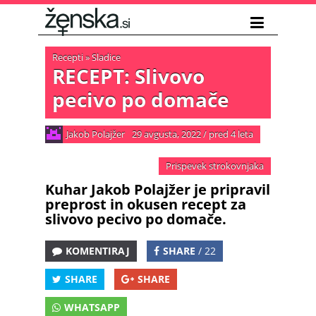
Recepti
»
Sladice
RECEPT: Slivovo
pecivo po domače
Jakob Polajžer
29 avgusta, 2022
/
pred 4 leta
Prispevek strokovnjaka
Kuhar Jakob Polajžer je pripravil
preprost in okusen recept za
slivovo pecivo po domače.
KOMENTIRAJ
SHARE
/ 22
SHARE
SHARE
WHATSAPP