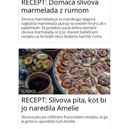
RECEPT: Domača slivova
marmelada z rumom
Slivova marmelada je za marsikoga njegova
najljubša marmelada zjutraj na svežem kruhu ali v
palačinkah. Še posebno pa je dobra domača
slivova marmelada, ki ji po starem babičinem
receptu za še boljši okus dodamo kanček ruma.
SLADICE
RECEPT: Slivova pita, kot bi
jo naredila Amelie
Slivova pita po odličnem francoskem receptu, ki ga
je gotovo uporabila tudi Amelie.