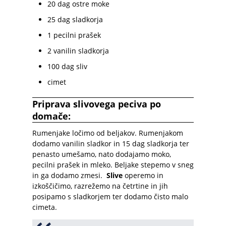
20 dag ostre moke
25 dag sladkorja
1 pecilni prašek
2 vanilin sladkorja
100 dag sliv
cimet
Priprava slivovega peciva po
domače:
Rumenjake ločimo od beljakov. Rumenjakom
dodamo vanilin sladkor in 15 dag sladkorja ter
penasto umešamo, nato dodajamo moko,
pecilni prašek in mleko. Beljake stepemo v sneg
in ga dodamo zmesi.
Slive
operemo in
izkoščičimo, razrežemo na četrtine in jih
posipamo s sladkorjem ter dodamo čisto malo
cimeta.