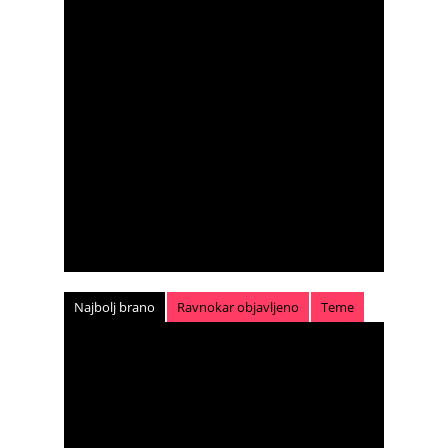
Najbolj brano
Ravnokar objavljeno
Teme