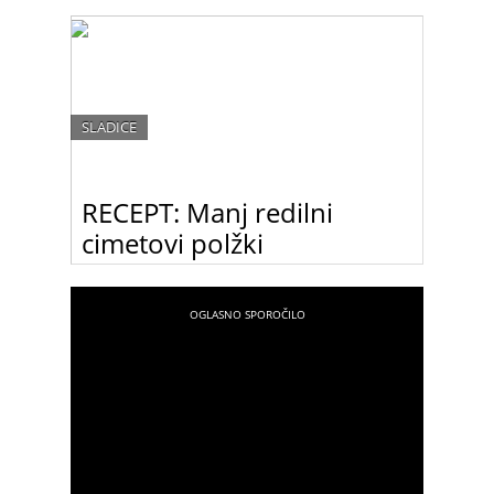
SLADICE
RECEPT: Manj redilni
cimetovi polžki
Težko se je upreti dišečemu cimetovem polžku ob
jutranji kavici. Toda ni nujno, da je to pregrešna
razvada, zaradi katere boste imeli slabo vest.
Lahko pripravite manj redilno različico!