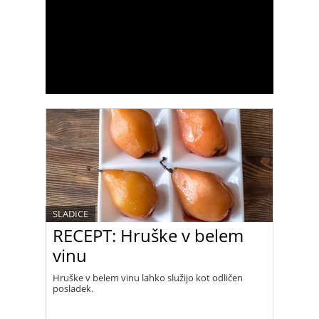
SLADICE
RECEPT: Hruške v belem
vinu
Hruške v belem vinu lahko služijo kot odličen
posladek.