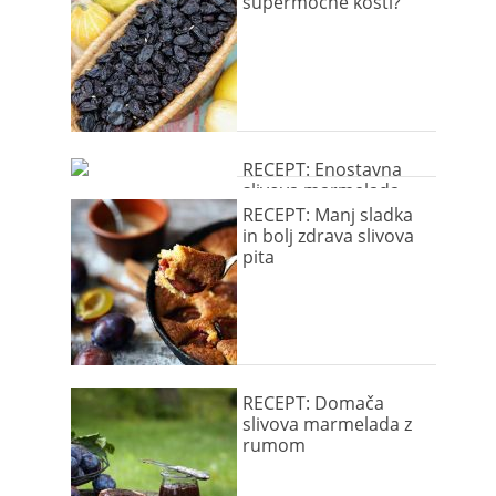
supermočne kosti?
RECEPT: Enostavna
slivova marmelada
RECEPT: Manj sladka
in bolj zdrava slivova
pita
RECEPT: Domača
slivova marmelada z
rumom