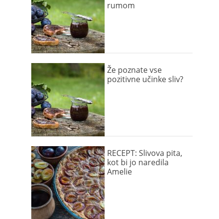
rumom
Že poznate vse
pozitivne učinke sliv?
RECEPT: Slivova pita,
kot bi jo naredila
Amelie