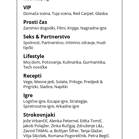
VIP
Domača scena
Tuja scena
Red Carpet
Glasba
Prosti čas
Zanimivi dogodki
Filmi
Knjige
Nagradne igre
Seks & Partnerstvo
Spolnost
Partnerstvo
Intimno zdravje
Hudi
tipčki
Lifestyle
Moj dom
Potovanja
Kulinarika
Gurmantika
Tech novičke
Recepti
Vege
Mesne jedi
Solate
Priloge
Predjedi &
Prigrizki
Sladice
Napitki
Igre
Logične igre
Escape igre
Strategije
Spretnostne igre
Arkadne igre
Strokovnjaki
Jože Vrbančič
Alenka Peternel
Edita Tomič
Jakob Polajžer
Zinka Ručigaj
Združenje L&L
Zavod TAMAL-a
Boštjan Šifrer
Tanja Glažar
Vitja Sikošek
Romana Pogorelčnik
Petra Begič