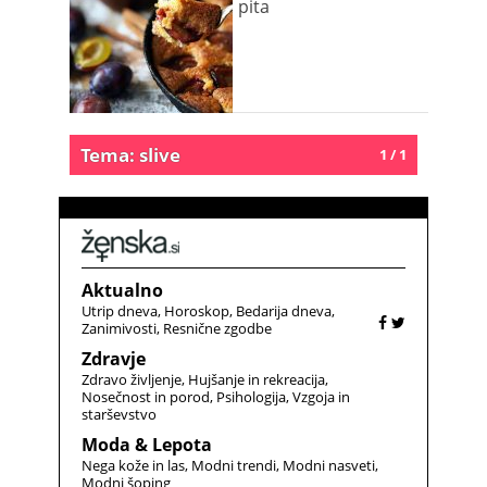
pita
Tema: slive
1 / 1
Aktualno
Utrip dneva
Horoskop
Bedarija dneva
Zanimivosti
Resnične zgodbe
Zdravje
Zdravo življenje
Hujšanje in rekreacija
Nosečnost in porod
Psihologija
Vzgoja in
starševstvo
Moda & Lepota
Nega kože in las
Modni trendi
Modni nasveti
Modni šoping