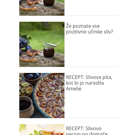
Že poznate vse
pozitivne učinke sliv?
RECEPT: Slivova pita,
kot bi jo naredila
Amelie
RECEPT: Slivovo
pecivo po domače