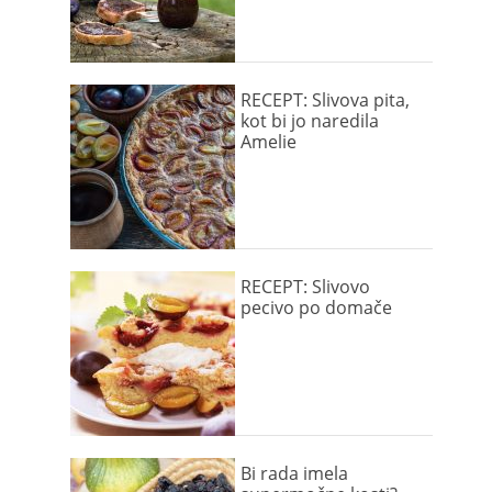
RECEPT: Slivova pita,
kot bi jo naredila
Amelie
RECEPT: Slivovo
pecivo po domače
Bi rada imela