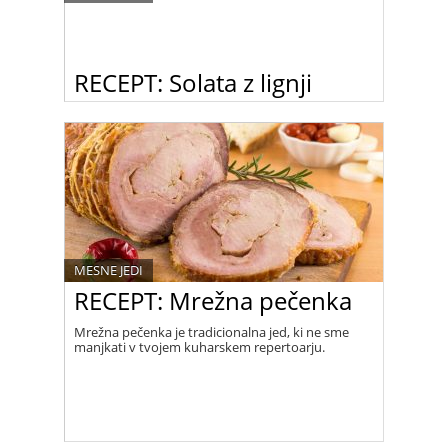
RECEPT: Solata z lignji
Lahka poletna jed za vse ljubitelje morske hrane.
MESNE JEDI
RECEPT: Mrežna pečenka
Mrežna pečenka je tradicionalna jed, ki ne sme
manjkati v tvojem kuharskem repertoarju.