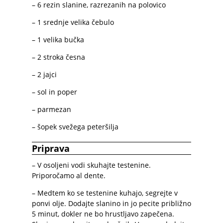
– 6 rezin slanine, razrezanih na polovico
– 1 srednje velika čebulo
– 1 velika bučka
– 2 stroka česna
– 2 jajci
– sol in poper
– parmezan
– šopek svežega peteršilja
Priprava
– V osoljeni vodi skuhajte testenine.
Priporočamo al dente.
– Medtem ko se testenine kuhajo, segrejte v
ponvi olje. Dodajte slanino in jo pecite približno
5 minut, dokler ne bo hrustljavo zapečena.