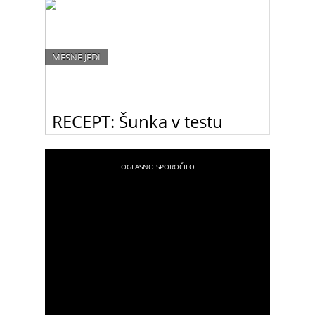
MESNE JEDI
RECEPT: Šunka v testu
Šunka v testu se pogosto znajde na mizi ob
različnih praznovanjih. Jo znate pripraviti po
tradicionalnem srbskem receptu?