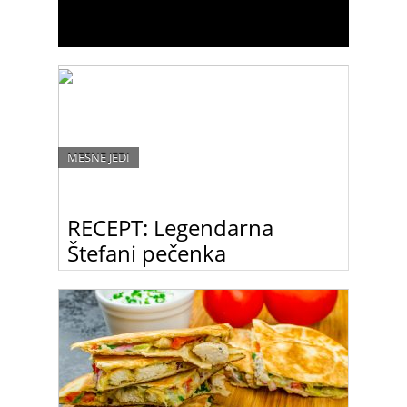
MESNE JEDI
RECEPT: Legendarna
Štefani pečenka
Prava beljakovinska bomba – v dnevih, ko
potrebuješ veliko energije.