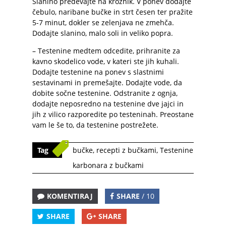
Slanino predevajte na krožnik. V ponev dodajte
čebulo, naribane bučke in strt česen ter pražite
5-7 minut, dokler se zelenjava ne zmehča.
Dodajte slanino, malo soli in veliko popra.
– Testenine medtem odcedite, prihranite za
kavno skodelico vode, v kateri ste jih kuhali.
Dodajte testenine na ponev s slastnimi
sestavinami in premešajte. Dodajte vode, da
dobite sočne testenine. Odstranite z ognja,
dodajte neposredno na testenine dve jajci in
jih z vilico razporedite po testeninah. Preostane
vam le še to, da testenine postrežete.
Tag
bučke
,
recepti z bučkami
,
Testenine
karbonara z bučkami
KOMENTIRAJ
SHARE
/ 10
SHARE
SHARE