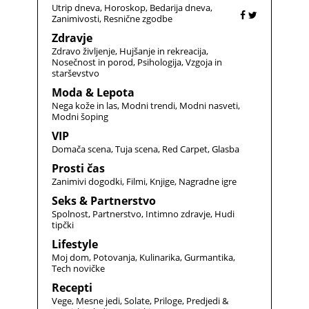
Utrip dneva
Horoskop
Bedarija dneva
Zanimivosti
Resnične zgodbe
Zdravje
Zdravo življenje
Hujšanje in rekreacija
Nosečnost in porod
Psihologija
Vzgoja in
starševstvo
Moda & Lepota
Nega kože in las
Modni trendi
Modni nasveti
Modni šoping
VIP
Domača scena
Tuja scena
Red Carpet
Glasba
Prosti čas
Zanimivi dogodki
Filmi
Knjige
Nagradne igre
Seks & Partnerstvo
Spolnost
Partnerstvo
Intimno zdravje
Hudi
tipčki
Lifestyle
Moj dom
Potovanja
Kulinarika
Gurmantika
Tech novičke
Recepti
Vege
Mesne jedi
Solate
Priloge
Predjedi &