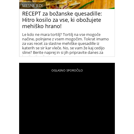
MESNE JEDI
RECEPT za božanske quesadille:
Hitro kosilo za vse, ki obožujete
mehiško hrano!
Le kdo ne mara tortilj? Tortilj na vse mogoče
načine, polnjene z vsem mogočim. Tokrat imamo
za vas recet za slastne mehiške quesadille iz
katerih se sir kar vleče. No, se vam že kaj cedijo
sline? Berite naprej in si jih pripravite danes za
kosilo ali večerjo.