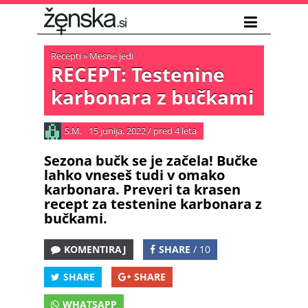
Recepti
»
Mesne jedi
RECEPT: Testenine
karbonara z bučkami
S.M.
15 junija, 2022
/
pred 4 leta
Sezona bučk se je začela! Bučke
lahko vneseš tudi v omako
karbonara. Preveri ta krasen
recept za testenine karbonara z
bučkami.
KOMENTIRAJ
SHARE
/ 10
SHARE
SHARE
WHATSAPP