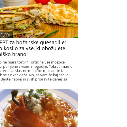
E JEDI
EPT za božanske quesadille:
o kosilo za vse, ki obožujete
iško hrano!
o ne mara tortilj? Tortilj na vse mogoče
e, polnjene z vsem mogočim. Tokrat imamo
s recet za slastne mehiške quesadille iz
h se sir kar vleče. No, se vam že kaj cedijo
 Berite naprej in si jih pripravite danes za
 ali večerjo.