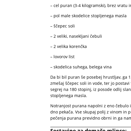
– cel puran (3-4 kilogramski), brez vratu 
– pol male skodelice stopljenega masla
– ščepec soli
– 2 veliki, nasekljani čebuli
– 2 velika korenčka
– lovorov list
– skodelica suhega, belega vina
Da bi bil puran še posebej hrustljav, ga 
zmešaj ščepec soli in vode, ter jo postav
segrej na 180 stopinj, iz posode odlij s
stopljenega masla.
Notranjost purana napolni z eno čebulo 
dno pekača. Vse skupaj polij z vinom in pe
pečenja purana previdno obrni in ga na
Sestavine za domače mlince: