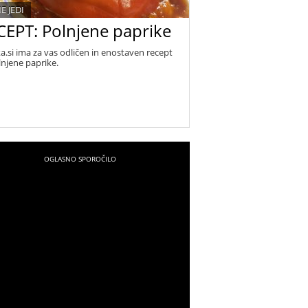
E JEDI
CEPT: Polnjene paprike
a.si ima za vas odličen in enostaven recept
lnjene paprike.