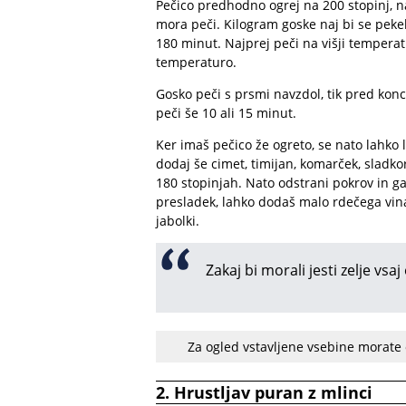
Pečico predhodno ogrej na 200 stopinj, na
mora peči. Kilogram goske naj bi se peke
180 minut. Najprej peči na višji temperat
temperaturo.
Gosko peči s prsmi navzdol, tik pred konce
peči še 10 ali 15 minut.
Ker imaš pečico že ogreto, se nato lahko l
dodaj še cimet, timijan, komarček, sladko
180 stopinjah. Nato odstrani pokrov in ga 
presladek, lahko dodaš malo rdečega vina.
jabolki.
Zakaj bi morali jesti zelje vsa
Za ogled vstavljene vsebine morate
2. Hrustljav puran z mlinci