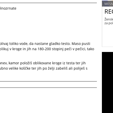
MESN
olnozrnate
RE
Žensk
za po
dolivaj toliko vode, da nastane gladko testo. Maso pusti
oblikuj v kroge in jih na 180-200 stopinj peči v pečici, tako
ev, kamor položiš oblikovane kroge iz testa ter jih
no velike koščke ter jih po želji zabeliš ali poliješ s