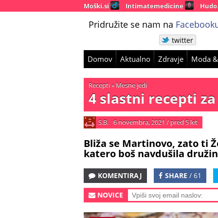
Moški.si
Intimatemedicine
Hudo
Pridružite se nam na
Facebooku
twitter
Domov
Aktualno
Zdravje
Moda &
Recepti
»
Mesne jedi
4 slastni recepti z
S.B.
6 novembra, 2021
/
pred 5 let
Bliža se Martinovo, zato ti Ž
katero boš navdušila družino
KOMENTIRAJ
SHARE
/ 61
NOVICE