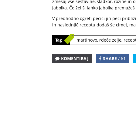
zmešaj vse sestavine, sladkor, rozine in or
jabolka. Če želiš, lahko jabolka premaže
V predhodno ogreti pečici jih peči pribli
in naslednjič receptu dodaš še cimet, ma
Tag
martinovo
,
rdeče zelje
,
recept
KOMENTIRAJ
SHARE
/ 61