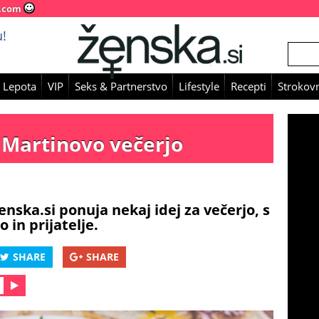
.com
!
 Lepota
VIP
Seks & Partnerstvo
Lifestyle
Recepti
Strokovn
a Martinovo večerjo
enska.si ponuja nekaj idej za večerjo, s
 in prijatelje.
SHARE
SHARE