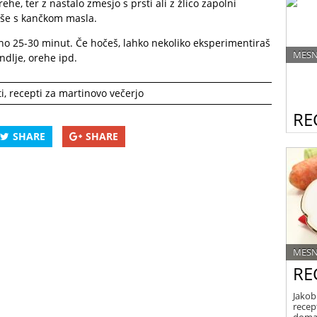
ehe, ter z nastalo zmesjo s prsti ali z žlico zapolni
š še s kančkom masla.
žno 25-30 minut. Če hočeš, lahko nekoliko eksperimentiraš
MESN
ndlje, orehe ipd.
i
,
recepti za martinovo večerjo
RE
SHARE
SHARE
Šunka
različ
tradi
MESN
REC
Jakob
recep