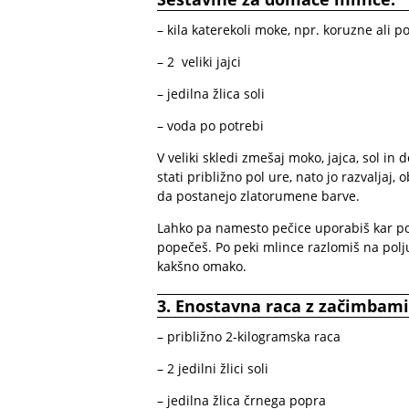
– kila katerekoli moke, npr. koruzne ali p
– 2 veliki jajci
– jedilna žlica soli
– voda po potrebi
V veliki skledi zmešaj moko, jajca, sol in 
stati približno pol ure, nato jo razvaljaj, 
da postanejo zlatorumene barve.
Lahko pa namesto pečice uporabiš kar pon
popečeš. Po peki mlince razlomiš na poljub
kakšno omako.
3. Enostavna raca z začimbami
– približno 2-kilogramska raca
– 2 jedilni žlici soli
– jedilna žlica črnega popra