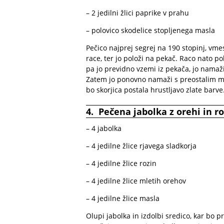
– 2 jedilni žlici paprike v prahu
– polovico skodelice stopljenega masla
Pečico najprej segrej na 190 stopinj, vme
race, ter jo položi na pekač. Raco nato po
pa jo previdno vzemi iz pekača, jo namaži
Zatem jo ponovno namaži s preostalim mas
bo skorjica postala hrustljavo zlate barve
4. Pečena jabolka z orehi in r
– 4 jabolka
– 4 jedilne žlice rjavega sladkorja
– 4 jedilne žlice rozin
– 4 jedilne žlice mletih orehov
– 4 jedilne žlice masla
Olupi jabolka in izdolbi sredico, kar bo p