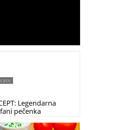
E JEDI
CEPT: Legendarna
efani pečenka
 beljakovinska bomba – v dnevih, ko
buješ veliko energije.