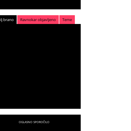
lj brano
Ravnokar objavljeno
Teme