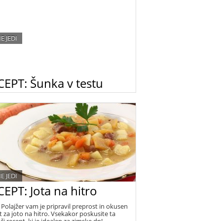
E JEDI
CEPT: Šunka v testu
 v testu se pogosto znajde na mizi ob
nih praznovanjih. Jo znate pripraviti po
cionalnem srbskem receptu?
E JEDI
EPT: Jota na hitro
 Polajžer vam je pripravil preprost in okusen
t za joto na hitro. Vsekakor poskusite ta