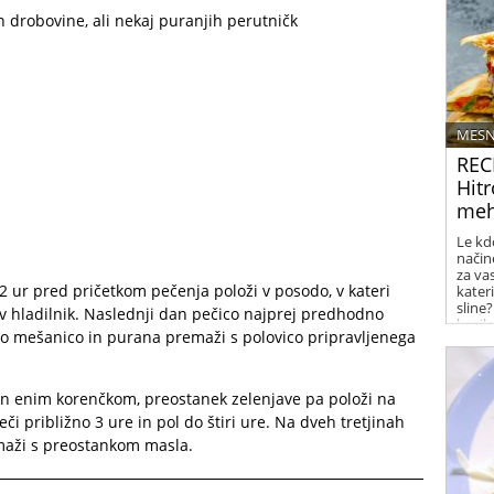
in drobovine, ali nekaj puranjih perutničk
MESN
REC
Hitr
meh
Le kd
način
za va
12 ur pred pričetkom pečenja položi v posodo, v kateri
kateri
sline?
i v hladilnik. Naslednji dan pečico najprej predhodno
kosilo
lano mešanico in purana premaži s polovico pripravljenega
in enim korenčkom, preostanek zelenjave pa položi na
či približno 3 ure in pol do štiri ure. Na dveh tretjinah
maži s preostankom masla.