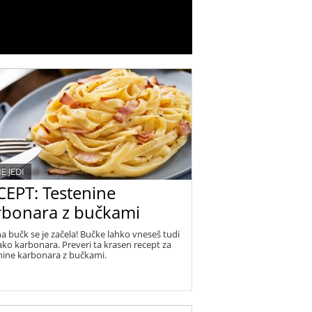
E JEDI
CEPT: Testenine
rbonara z bučkami
a bučk se je začela! Bučke lahko vneseš tudi
ko karbonara. Preveri ta krasen recept za
nine karbonara z bučkami.