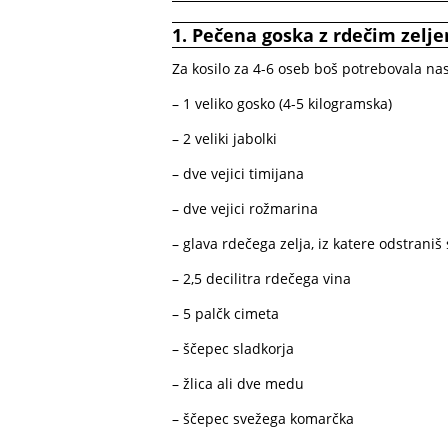
1. Pečena goska z rdečim zelj
Za kosilo za 4-6 oseb boš potrebovala na
– 1 veliko gosko (4-5 kilogramska)
– 2 veliki jabolki
– dve vejici timijana
– dve vejici rožmarina
– glava rdečega zelja, iz katere odstraniš
– 2,5 decilitra rdečega vina
– 5 palčk cimeta
– ščepec sladkorja
– žlica ali dve medu
– ščepec svežega komarčka