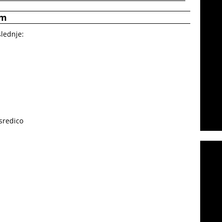
em
slednje:
 sredico