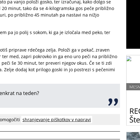
to pa vanjo položi gosko, ter izračunaj, kako dolgo se
l 20 minut, tako da se 4-kilogramska gos peče približno
uri, po približno 45 minutah pa nastavi na nižjo
m pa jo polij s sokom, ki ga je izločala med peko, ter
otiš priprave rdečega zelja. Položi ga v pekač, zraven
r ter med, zapri pokrovko in ga eno uro peči na približno
peči še 30 minut, ter preveri njegov okus. Če se ti zdi
 Zelje dodaj kot prilogo goski in jo postrezi s pečenimi
MESN
j enkrat na teden?
RE
Št
 omogočiti
shranjevanje piškotkov v napravi
Prava
potre