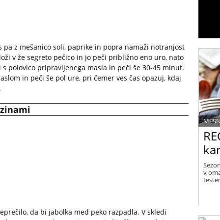
s pa z mešanico soli, paprike in popra namaži notranjost
loži v že segreto pečico in jo peči približno eno uro, nato
 s polovico pripravljenega masla in peči še 30-45 minut.
lom in peči še pol ure, pri čemer ves čas opazuj, kdaj
.
ozinami
MESN
RE
ka
Sezon
v oma
teste
reprečilo, da bi jabolka med peko razpadla. V skledi