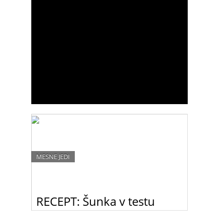
MESNE JEDI
RECEPT: Šunka v testu
Šunka v testu se pogosto znajde na mizi ob