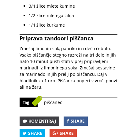
3/4 žlice mlete kumine
1/2 žlice mletega čilija
1/4 žlice kurkume
Priprava tandoori piščanca
Zmešaj limonin sok, papriko in rdečo čebulo.
Vsako piščančje stegno razreži na tri dele in jih
nato 10 minut pusti stati v prej pripravljeni
marinadi iz limoninega soka. Zmešaj sestavine
za marinado in jih prelij po piščancu. Daj v
hladilnik za 1 uro. Piščanca popeci v vroči ponvi
ali na žaru.
Tag
piščanec
KOMENTIRAJ
SHARE
SHARE
SHARE