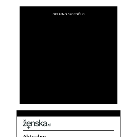
Lahka poletna jed za vse ljubitelje morske hrane.
Aktualno