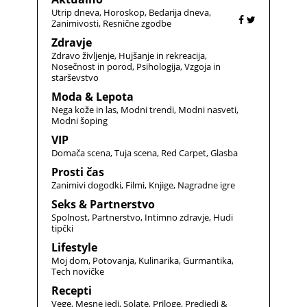
Utrip dneva
Horoskop
Bedarija dneva
Zanimivosti
Resnične zgodbe
Zdravje
Zdravo življenje
Hujšanje in rekreacija
Nosečnost in porod
Psihologija
Vzgoja in
starševstvo
Moda & Lepota
Nega kože in las
Modni trendi
Modni nasveti
Modni šoping
VIP
Domača scena
Tuja scena
Red Carpet
Glasba
Prosti čas
Zanimivi dogodki
Filmi
Knjige
Nagradne igre
Seks & Partnerstvo
Spolnost
Partnerstvo
Intimno zdravje
Hudi
tipčki
Lifestyle
Moj dom
Potovanja
Kulinarika
Gurmantika
Tech novičke
Recepti
Vege
Mesne jedi
Solate
Priloge
Predjedi &