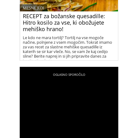
MESNE JEDI
RECEPT za božanske quesadille:
Hitro kosilo za vse, ki obožujete
mehiško hrano!
Le kdo ne mara tortilj? Tortilj na vse mogoče
načine, polnjene z vsem mogočim. Tokrat imamo
za vas recet za slastne mehiške quesadille iz
katerih se sir kar vleče. No, se vam že kaj cedijo
sline? Berite naprej in si jih pripravite danes za
kosilo ali večerjo.