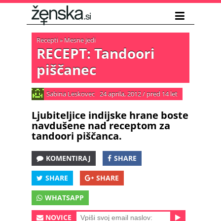
Recepti
»
Mesne jedi
RECEPT: Tandoori
piščanec
Sabina Leskovec
24 aprila, 2012
/
pred 14 let
Ljubiteljice indijske hrane boste
navdušene nad receptom za
tandoori piščanca.
KOMENTIRAJ
SHARE
SHARE
SHARE
WHATSAPP
NOVICE