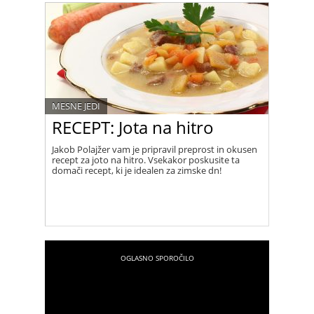
različnih praznovanjih. Jo znate pripraviti po
tradicionalnem srbskem receptu?
MESNE JEDI
RECEPT: Jota na hitro
Jakob Polajžer vam je pripravil preprost in okusen
recept za joto na hitro. Vsekakor poskusite ta
domači recept, ki je idealen za zimske dn!