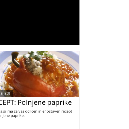
E JEDI
CEPT: Polnjene paprike
a.si ima za vas odličen in enostaven recept
lnjene paprike.