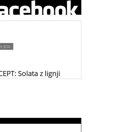
E JEDI
EPT: Solata z lignji
 poletna jed za vse ljubitelje morske hrane.