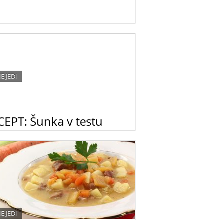
E JEDI
CEPT: Šunka v testu
 v testu se pogosto znajde na mizi ob
nih praznovanjih. Jo znate pripraviti po
cionalnem srbskem receptu?
E JEDI