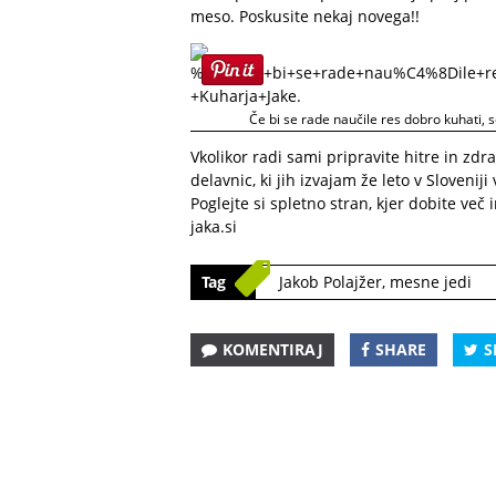
meso. Poskusite nekaj novega!!
Če bi se rade naučile res dobro kuhati, s
Vkolikor radi sami pripravite hitre in zdr
delavnic, ki jih izvajam že leto v Sloveniji
Poglejte si spletno stran, kjer dobite več
jaka.si
Tag
Jakob Polajžer
,
mesne jedi
KOMENTIRAJ
SHARE
S