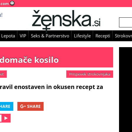
.com
!
 Lepota
VIP
Seks & Partnerstvo
Lifestyle
Recepti
Strokovn
 domače kosilo
let
Prispevek strokovnjaka
pravil enostaven in okusen recept za
HARE
SHARE