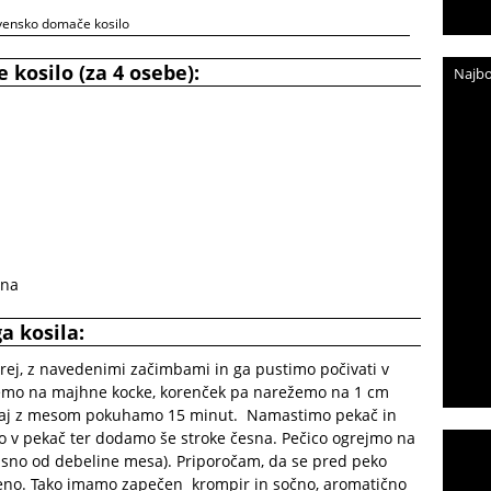
vensko domače kosilo
kosilo (za 4 osebe):
Najbo
sna
a kosila:
rej, z navedenimi začimbami in ga pustimo počivati v
žemo na majhne kocke, korenček pa narežemo na 1 cm
kupaj z mesom pokuhamo 15 minut. Namastimo pekač in
 v pekač ter dodamo še stroke česna. Pečico ogrejmo na
isno od debeline mesa). Priporočam, da se pred peko
čeno. Tako imamo zapečen krompir in sočno, aromatično