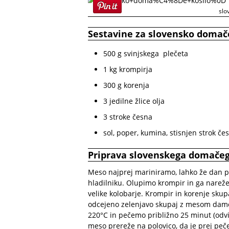
slo
Sestavine za slovensko domače 
500 g svinjskega plečeta
1 kg krompirja
300 g korenja
3 jedilne žlice olja
3 stroke česna
sol, poper, kumina, stisnjen strok če
Priprava slovenskega domačeg
Meso najprej mariniramo, lahko že dan p
hladilniku. Olupimo krompir in ga nare
velike kolobarje. Krompir in korenje s
odcejeno zelenjavo skupaj z mesom damo
220°C in pečemo približno 25 minut (odv
meso prereže na polovico, da je prej pe