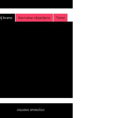
lj brano
Ravnokar objavljeno
Teme