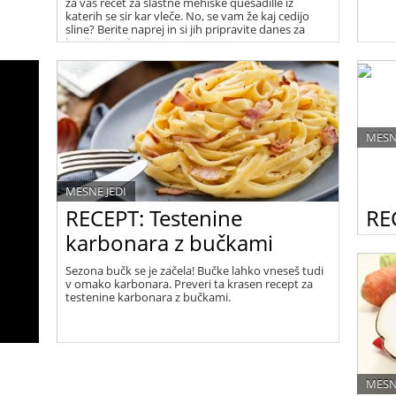
za vas recet za slastne mehiške quesadille iz
katerih se sir kar vleče. No, se vam že kaj cedijo
sline? Berite naprej in si jih pripravite danes za
kosilo ali večerjo.
MESN
MESNE JEDI
RECEPT: Testenine
RE
karbonara z bučkami
Šunka
različ
Sezona bučk se je začela! Bučke lahko vneseš tudi
tradi
v omako karbonara. Preveri ta krasen recept za
testenine karbonara z bučkami.
MESN