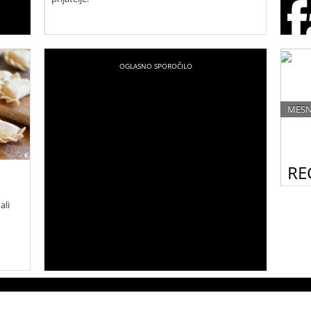
MESN
REC
Lahka
ali