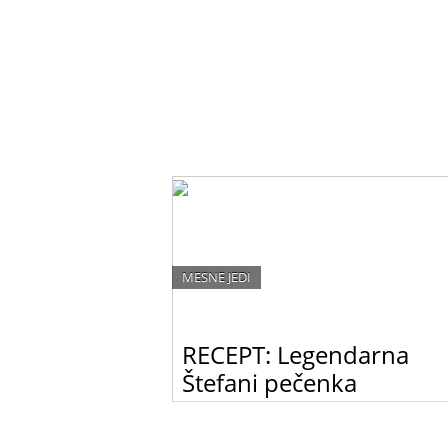
MESNE JEDI
RECEPT: Legendarna
Štefani pečenka
Prava beljakovinska bomba – v dnevih, ko
potrebuješ veliko energije.