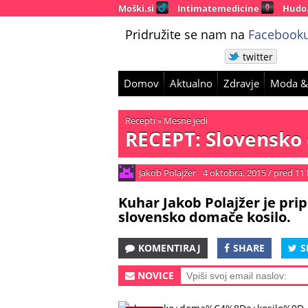
Moški.si
Intimatemedicine
Hudo
Pridružite se nam na
Facebooku
twitter
Domov
Aktualno
Zdravje
Moda &
Recepti
»
Mesne jedi
RECEPT: Slovensko
Jakob Polajžer
4 oktobra, 2015
/
pred 11 
Kuhar Jakob Polajžer je pri
slovensko domače kosilo.
KOMENTIRAJ
SHARE
S
NOVICE