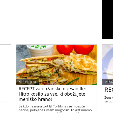
MESNE JEDI
MESN
RE
RECEPT za božanske quesadille:
Hitro kosilo za vse, ki obožujete
Žensk
mehiško hrano!
za po
Le kdo ne mara tortilj? Tortilj na vse mogoče
načine, polnjene z vsem mogočim. Tokrat imamo