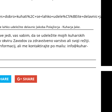
e lahko udeležite delavnic Jakoba Polajžerja - Kuharja Jake.
ave jedi, vas vabim, da se udeležite mojih kuharskih
 v okviru Zavodov za zdravstveno varstvo ali svoji režiji.
 informacij, ali me kontaktirajte po mailu: info@kuhar-
HARE
SHARE