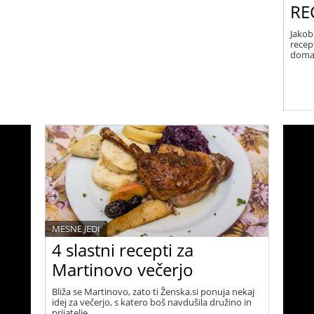
REC
Jakob
recep
domač
MESNE JEDI
4 slastni recepti za
Martinovo večerjo
Bliža se Martinovo, zato ti Ženska.si ponuja nekaj
idej za večerjo, s katero boš navdušila družino in
prijatelje.