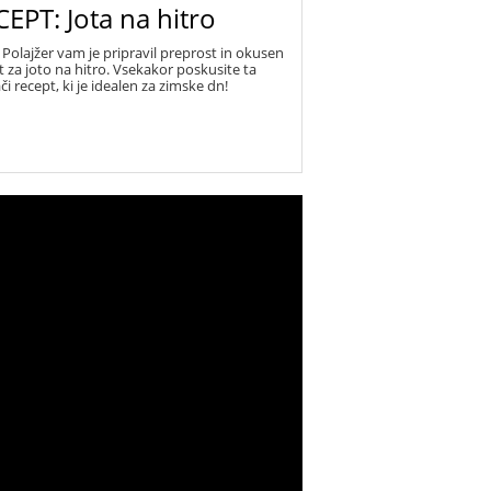
EPT: Jota na hitro
 Polajžer vam je pripravil preprost in okusen
t za joto na hitro. Vsekakor poskusite ta
i recept, ki je idealen za zimske dn!