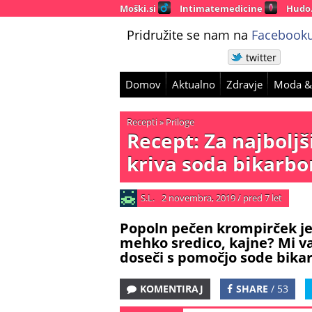
Moški.si
Intimatemedicine
Hudo
Pridružite se nam na
Facebooku
twitter
Domov
Aktualno
Zdravje
Moda &
Recepti
»
Priloge
Recept: Za najbolj
kriva soda bikarbo
S.L.
2 novembra, 2019
/
pred 7 let
Popoln pečen krompirček je t
mehko sredico, kajne? Mi v
doseči s pomočjo sode bika
KOMENTIRAJ
SHARE
/ 53