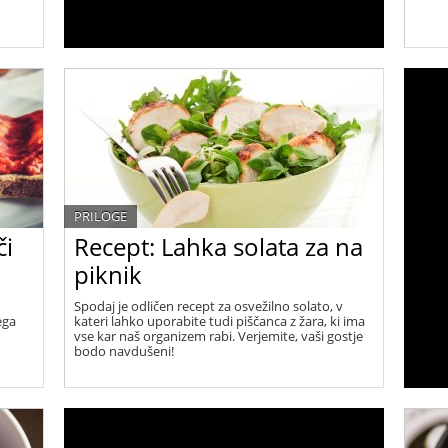
PRILOGE
či
Recept: Lahka solata za na
piknik
Spodaj je odličen recept za osvežilno solato, v
ega
kateri lahko uporabite tudi piščanca z žara, ki ima
vse kar naš organizem rabi. Verjemite, vaši gostje
bodo navdušeni!