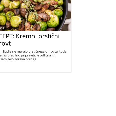
OGE
CEPT: Kremni brstični
rovt
lni ljudje ne marajo brstičnega ohrovta, toda
znaš pravilno pripraviti, je odlična in
sem zelo zdrava priloga.