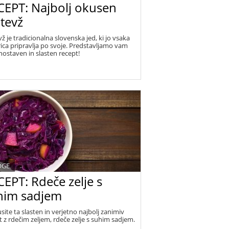
CEPT: Najbolj okusen
tevž
ž je tradicionalna slovenska jed, ki jo vsaka
ica pripravlja po svoje. Predstavljamo vam
nostaven in slasten recept!
OGE
EPT: Rdeče zelje s
him sadjem
site ta slasten in verjetno najbolj zanimiv
t z rdečim zeljem, rdeče zelje s suhim sadjem.