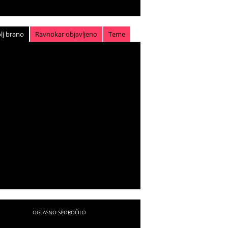
lj brano
Ravnokar objavljeno
Teme