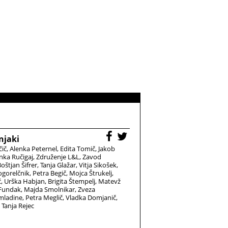
njaki
čič
Alenka Peternel
Edita Tomič
Jakob
nka Ručigaj
Združenje L&L
Zavod
oštjan Šifrer
Tanja Glažar
Vitja Sikošek
gorelčnik
Petra Begič
Mojca Štrukelj
ć
Urška Habjan
Brigita Štempelj
Matevž
 Fundak
Majda Smolnikar
Zveza
 mladine
Petra Meglič
Vladka Domjanič
Tanja Rejec