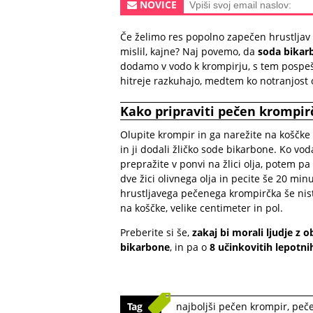
NOVICE
Če želimo res popolno zapečen hrustljav 
mislil, kajne? Naj povemo, da
soda bikar
dodamo v vodo k krompirju, s tem pospeš
hitreje razkuhajo, medtem ko notranjost 
Kako pripraviti pečen krompir
Olupite krompir in ga narežite na koščke k
in ji dodali žličko sode bikarbone. Ko v
prepražite v ponvi na žlici olja, potem p
dve žici olivnega olja in pecite še 20 mi
hrustljavega pečenega krompirčka še nist
na koščke, velike centimeter in pol.
Preberite si še,
zakaj bi morali ljudje z
bikarbone
, in pa o
8 učinkovitih lepotni
Tag
najboljši pečen krompir
,
peč