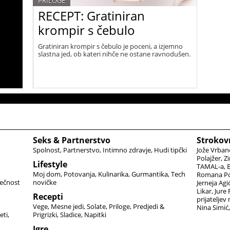
PRILOGE
RECEPT: Gratiniran
krompir s čebulo
Gratiniran krompir s čebulo je poceni, a izjemno
slastna jed, ob kateri nihče ne ostane ravnodušen.
Seks & Partnerstvo
Strokov
Spolnost
Partnerstvo
Intimno zdravje
Hudi tipčki
Jože Vrban
Polajžer
Zi
Lifestyle
TAMAL-a
B
Moj dom
Potovanja
Kulinarika
Gurmantika
Tech
Romana Po
ečnost
novičke
Jerneja Agi
Likar
Jure
Recepti
prijateljev
Vege
Mesne jedi
Solate
Priloge
Predjedi &
Nina Simić
eti
Prigrizki
Sladice
Napitki
Igre