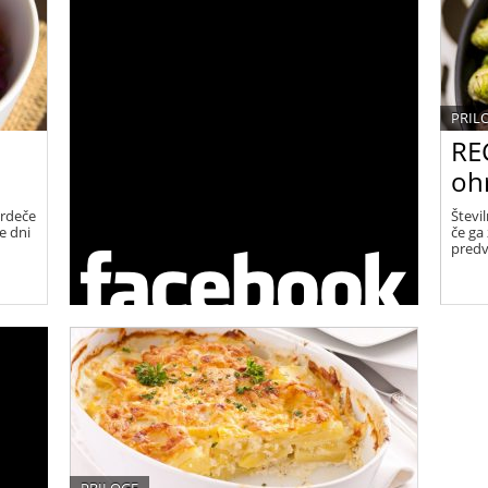
PRIL
RE
oh
 rdeče
Števi
te dni
če ga 
predv