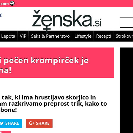
.com
!
 Lepota
VIP
Seks & Partnerstvo
Lifestyle
Recepti
Strokovn
ši pečen krompirček je
na!
ak, ki ima hrustljavo skorjico in
am razkrivamo preprost trik, kako to
rbone!
SHARE
SHARE