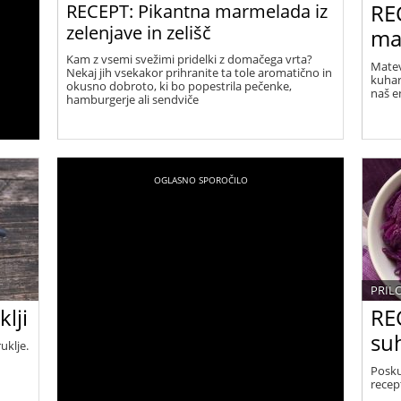
RE
RECEPT: Pikantna marmelada iz
zelenjave in zelišč
ma
Kam z vsemi svežimi pridelki z domačega vrta?
Matev
Nekaj jih vsekakor prihranite ta tole aromatično in
kuhar
okusno dobroto, ki bo popestrila pečenke,
naš e
hamburgerje ali sendviče
PRIL
lji
REC
su
uklje.
Posku
recep