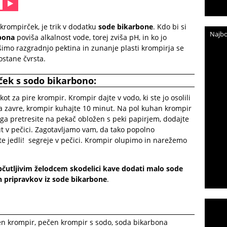
krompirček, je trik v dodatku
sode bikarbone
. Kdo bi si
Najbo
bona
poviša alkalnost vode, torej zviša pH, in ko jo
imo razgradnjo pektina in zunanje plasti krompirja se
ostane čvrsta.
ček s sodo bikarbono:
ot za pire krompir. Krompir dajte v vodo, ki ste jo osolili
oda zavre, krompir kuhajte 10 minut. Na pol kuhan krompir
a ga pretresite na pekač obložen s peki papirjem, dodajte
nut v pečici. Zagotavljamo vam, da tako popolno
e jedli! segreje v pečici. Krompir olupimo in narežemo
 občutljivim želodcem skodelici kave dodati malo sode
h pripravkov iz sode bikarbone
.
en krompir
,
pečen krompir s sodo
,
soda bikarbona