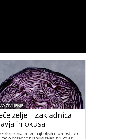
VO ŽIVLJENJE
če zelje – Zakladnica
avja in okusa
 zelje, je ena izmed najboljših možnosti, ko
imo o posebno hranljivi zelenjavi. Poleg