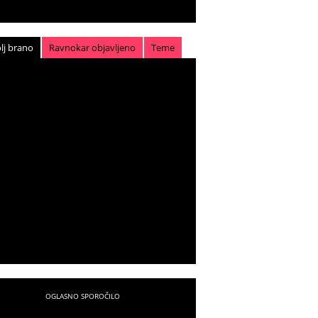
lj brano
Ravnokar objavljeno
Teme