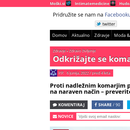
Moški.si
Intimatemedicine
Hudo
Pridružite se nam na
Facebooku
twitter
Domov
Aktualno
Zdravje
Moda &
Zdravje
»
Zdravo življenje
Odkrižajte se koma
P.P.
6 junija, 2022
/
pred 4 leta
Proti nadležnim komarjim p
na naraven način – preverit
KOMENTIRAJ
SHARE
/ 90
NOVICE