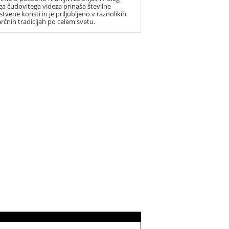
ga čudovitega videza prinaša številne
tvene koristi in je priljubljeno v raznolikih
arčnih tradicijah po celem svetu.