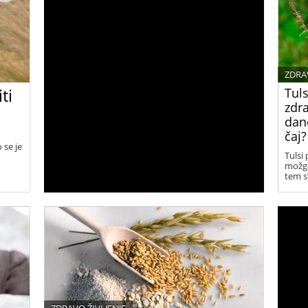
ZDRA
ti
Tuls
zdra
dane
čaj?
 se je
Tulsi 
možga
tem s