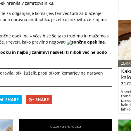
upek hranila v zamrzovalniku.
ri le za odganjanje komarjev, temveč tudi za blaženje
imona naravna antibiotika, je zelo učinkovito, če z njima
ončne opekline – včasih se še tako trudimo in mažemo s
e. Preveri, kako pravilno negovati
sončne opekline
.
booku in najbolj zanimivi nasveti ti nikoli več ne bodo
ZDRA
Kak
dravila
,
piki žuželk
,
proti pikom komarjev na naraven
kalo
zdr
V sve
trendi
SHARE
SHARE
izmed 
kalori
lahko