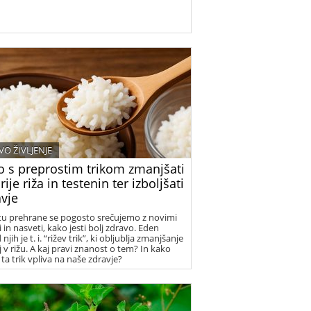
VO ŽIVLJENJE
o s preprostim trikom zmanjšati
rije riža in testenin ter izboljšati
avje
tu prehrane se pogosto srečujemo z novimi
 in nasveti, kako jesti bolj zdravo. Eden
njih je t. i. “rižev trik”, ki obljublja zmanjšanje
j v rižu. A kaj pravi znanost o tem? In kako
 ta trik vpliva na naše zdravje?