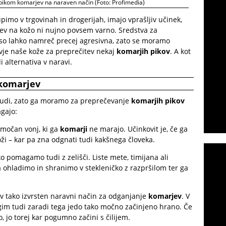
i pikom komarjev na naraven način (Foto: Profimedia)
kupimo v trgovinah in drogerijah, imajo vprašljiv učinek,
tev na kožo ni nujno povsem varno. Sredstva za
 so lahko namreč precej agresivna, zato se moramo
ravje naše kože za preprečitev nekaj
komarjih pikov
. A kot
i alternativa v naravi.
 komarjev
ljudi, zato ga moramo za preprečevanje
komarjih pikov
agajo:
močan vonj, ki ga
komarji
ne marajo. Učinkovit je, če ga
ži – kar pa zna odgnati tudi kakšnega človeka.
o pomagamo tudi z zelišči. Liste mete, timijana ali
a ohladimo in shranimo v stekleničko z razpršilom ter ga
 tako izvrsten naravni način za odganjanje
komarjev
. V
m tudi zaradi tega jedo tako močno začinjeno hrano. Če
 jo torej kar pogumno začini s čilijem.