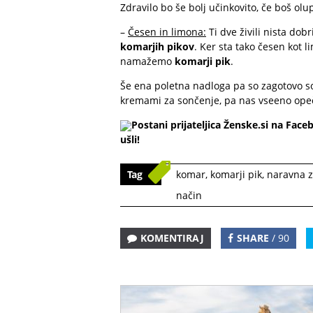
Zdravilo bo še bolj učinkovito, če boš ol
–
Česen in limona:
Ti dve živili nista dob
komarjih pikov
. Ker sta tako česen kot l
namažemo
komarji pik
.
Še ena poletna nadloga pa so zagotovo s
kremami za sončenje, pa nas vseeno opeč
Postani prijateljica Ženske.si na Face
ušli
!
Tag
komar
,
komarji pik
,
naravna z
način
KOMENTIRAJ
SHARE
/ 90