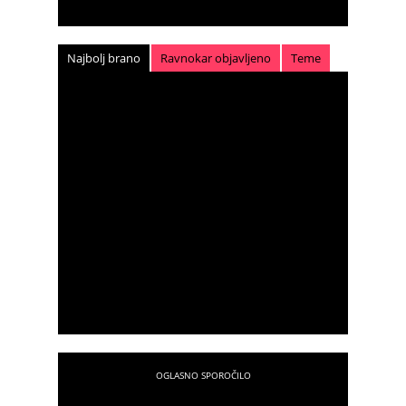
Najbolj brano
Ravnokar objavljeno
Teme