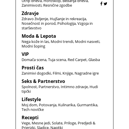
Utrip dneva
Horoskop
Bedarija dneva
Zanimivosti
Resnične zgodbe
Zdravje
Zdravo življenje
Hujšanje in rekreacija
Nosečnost in porod
Psihologija
Vzgoja in
starševstvo
Moda & Lepota
Nega kože in las
Modni trendi
Modni nasveti
Modni šoping
VIP
Domača scena
Tuja scena
Red Carpet
Glasba
Prosti čas
Zanimivi dogodki
Filmi
Knjige
Nagradne igre
Seks & Partnerstvo
Spolnost
Partnerstvo
Intimno zdravje
Hudi
tipčki
Lifestyle
Moj dom
Potovanja
Kulinarika
Gurmantika
Tech novičke
Recepti
Vege
Mesne jedi
Solate
Priloge
Predjedi &
Prigrizki
Sladice
Napitki