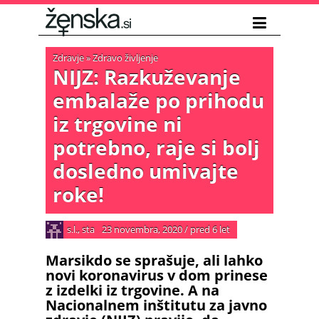
Zdravje
»
Zdravo življenje
NIJZ: Razkuževanje
embalaže po prihodu
iz trgovine ni
potrebno, raje si bolj
dosledno umivajte
roke!
s.l., sta
23 novembra, 2020
/
pred 6 let
Marsikdo se sprašuje, ali lahko
novi koronavirus v dom prinese
z izdelki iz trgovine. A na
Nacionalnem inštitutu za javno