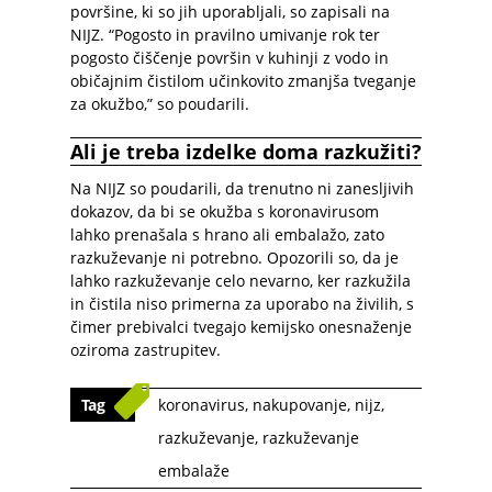
površine, ki so jih uporabljali, so zapisali na
NIJZ. “Pogosto in pravilno umivanje rok ter
pogosto čiščenje površin v kuhinji z vodo in
običajnim čistilom učinkovito zmanjša tveganje
za okužbo,” so poudarili.
Ali je treba izdelke doma razkužiti?
Na NIJZ so poudarili, da trenutno ni zanesljivih
dokazov, da bi se okužba s koronavirusom
lahko prenašala s hrano ali embalažo, zato
razkuževanje ni potrebno. Opozorili so, da je
lahko razkuževanje celo nevarno, ker razkužila
in čistila niso primerna za uporabo na živilih, s
čimer prebivalci tvegajo kemijsko onesnaženje
oziroma zastrupitev.
Tag
koronavirus
,
nakupovanje
,
nijz
,
razkuževanje
,
razkuževanje
embalaže