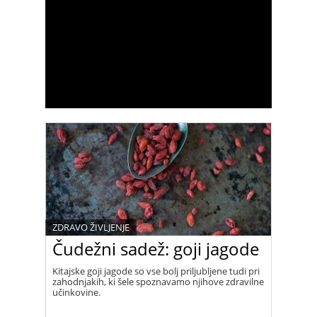
ZDRAVO ŽIVLJENJE
Čudežni sadež: goji jagode
Kitajske goji jagode so vse bolj priljubljene tudi pri
zahodnjakih, ki šele spoznavamo njihove zdravilne
učinkovine.