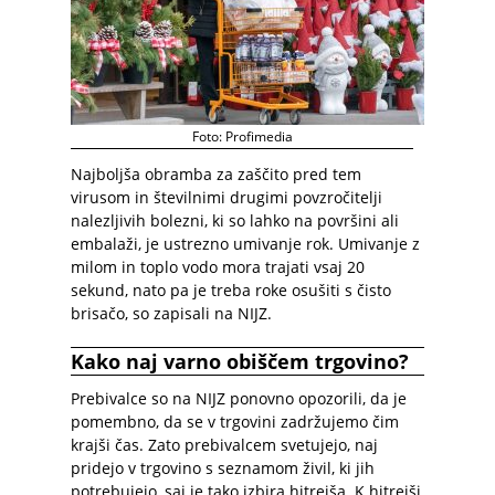
Foto: Profimedia
Najboljša obramba za zaščito pred tem
virusom in številnimi drugimi povzročitelji
nalezljivih bolezni, ki so lahko na površini ali
embalaži, je ustrezno umivanje rok. Umivanje z
milom in toplo vodo mora trajati vsaj 20
sekund, nato pa je treba roke osušiti s čisto
brisačo, so zapisali na NIJZ.
Kako naj varno obiščem trgovino?
Prebivalce so na NIJZ ponovno opozorili, da je
pomembno, da se v trgovini zadržujemo čim
krajši čas. Zato prebivalcem svetujejo, naj
pridejo v trgovino s seznamom živil, ki jih
potrebujejo, saj je tako izbira hitrejša. K hitrejši