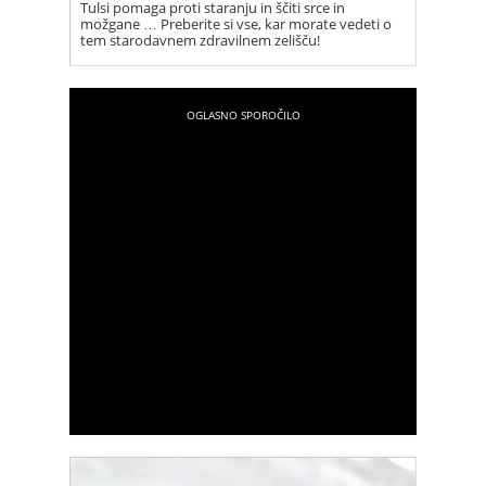
Tulsi pomaga proti staranju in ščiti srce in
možgane … Preberite si vse, kar morate vedeti o
tem starodavnem zdravilnem zelišču!