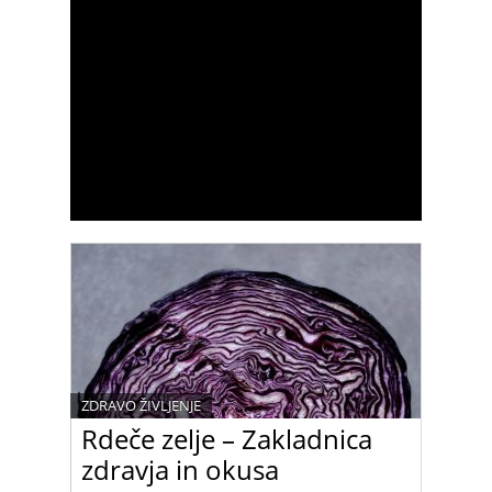
ZDRAVO ŽIVLJENJE
Rdeče zelje – Zakladnica
zdravja in okusa