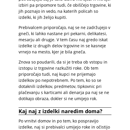
izbiri pa pripomore tudi, če obiščejo trgovine, ki
jih poznajo in vedo, na katerih policah so
izdelki, ki jih želijo kupiti.
Prebivalcem priporočajo, naj se ne zadržujejo v
gneči, ki lahko nastane pri pekarni, delikatesi,
mesarju ali drugje. V tem času naj gredo iskat
izdelke iz drugih delov trgovine in se kasneje
vrnejo na mesto, kjer je bila gneča.
Znova so poudarili, da si je treba ob vstopu in
izstopu iz trgovine razkužiti roke. Ob tem
priporočajo tudi, naj kupci ne prijemajo
izdelkov po nepotrebnem. Po tem, ko so se
dotaknili izdelkov, predmetov, tipkovnic pri
plačevanju s karticami ali denarja pa naj se ne
dotikajo obraza, dokler si ne umijejo rok.
Kaj naj z izdelki naredim doma?
Po vrnitvi domov in po tem, ko pospravijo
izdelke, naj si prebivalci umijejo roke in očistijo