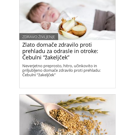
ZDRAVO ŽIVLJENJE
Zlato domače zdravilo proti
prehladu za odrasle in otroke:
Čebulni “žakeljček”
Neverjetno preprosto, hitro, učinkovito in
priljubljeno domače zdravilo proti prehladu:
Čebulni “žakeljček”