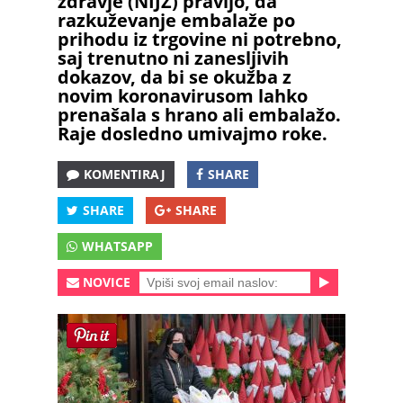
zdravje (NIJZ) pravijo, da
razkuževanje embalaže po
prihodu iz trgovine ni potrebno,
saj trenutno ni zanesljivih
dokazov, da bi se okužba z
novim koronavirusom lahko
prenašala s hrano ali embalažo.
Raje dosledno umivajmo roke.
KOMENTIRAJ
SHARE
SHARE
SHARE
WHATSAPP
NOVICE