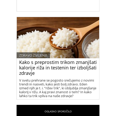
ZDRAVO ŽIVLJENJE
Kako s preprostim trikom zmanjšati
kalorije riža in testenin ter izboljšati
zdravje
V svetu prehrane se pogosto srečujemo z novimi
trendi in nasveti, kako jesti bolj zdravo. Eden
izmed njih je t. i. “rižev trik”, ki obljublja zmanjšanje
kalorij v rižu. A kaj pravi znanost o tem? In kako
lahko ta trik vpliva na naše zdravje?