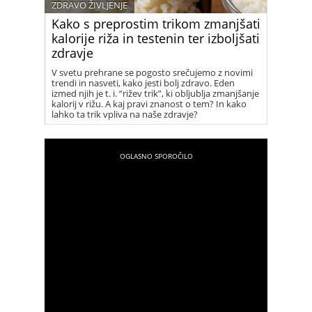
ZDRAVO ŽIVLJENJE
Kako s preprostim trikom zmanjšati
kalorije riža in testenin ter izboljšati
zdravje
V svetu prehrane se pogosto srečujemo z novimi
trendi in nasveti, kako jesti bolj zdravo. Eden
izmed njih je t. i. “rižev trik”, ki obljublja zmanjšanje
kalorij v rižu. A kaj pravi znanost o tem? In kako
lahko ta trik vpliva na naše zdravje?