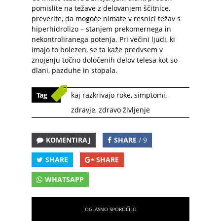
pomislite na težave z delovanjem ščitnice,
preverite, da mogoče nimate v resnici težav s
hiperhidrolizo – stanjem prekomernega in
nekontroliranega potenja. Pri večini ljudi, ki
imajo to bolezen, se ta kaže predvsem v
znojenju točno določenih delov telesa kot so
dlani, pazduhe in stopala.
Tag
kaj razkrivajo roke
,
simptomi
,
zdravje
,
zdravo življenje
KOMENTIRAJ
SHARE
/ 9
SHARE
SHARE
WHATSAPP