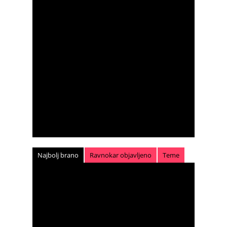
Najbolj brano
Ravnokar objavljeno
Teme