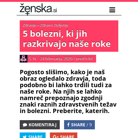
Zdravje
»
Zdravo življenje
5 bolezni, ki jih
razkrivajo naše roke
Š. N.
24 februarja, 2020
/
pred 6 let
Pogosto slišimo, kako je naš
obraz ogledalo zdravja, toda
podobno bi lahko trdili tudi za
naše roke. Na njih se lahko
namreč prepoznajo zgodnji
znaki raznih zdravstvenih težav
in bolezni. Preberite, katerih.
KOMENTIRAJ
SHARE
/ 9
SHARE
SHARE