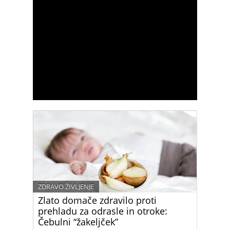
ZDRAVO ŽIVLJENJE
Zlato domače zdravilo proti
prehladu za odrasle in otroke:
Čebulni “žakeljček”