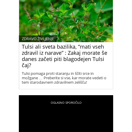
ZDRAVO ŽIVLJENJE
Tulsi ali sveta bazilika, “mati vseh
zdravil iz narave” : Zakaj morate še
danes začeti piti blagodejen Tulsi
čaj?
Tulsi pomaga proti staranju in ščiti srce in
možgane … Preberite si vse, kar morate vedeti o
tem starodavnem zdravilnem zelišču!