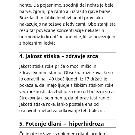
nohte. Da pojasnimo, spodnji del nohta je bele
barve, zgornji pa rahlo ali izrazito rjave barve.
Brazdasti in lahko lomljivi nohti prav tako
nakazujejo na težave z ledvicami. Obe stanji sta
rezultat povečane koncentracije nekaterih
hormonov in kronične anemije, ki se povezujejo
z boleznimi ledvic.
4. Jakost stiska –
zdravje
srca
Jakost stiska roke priča o moči mišic in
zdravstvenem stanju. Obsežna raziskava, ki so
jo opravili na 140 tisoč ljudeh iz 17 držav, je
pokazala, da imajo ljudje s šibkim stiskom roke
več možnosti, da zbolijo za eno od bolezni srca.
Strokovnjaki so mnenja, da bi prav testiranje
jakosti stiska roke, lahko postala ena od
osnovnih metod za odkrivanje teh bolezni.
5. Potenje dlani –
hiperhidroza
Če imate težave z znojenjem dlani, preden