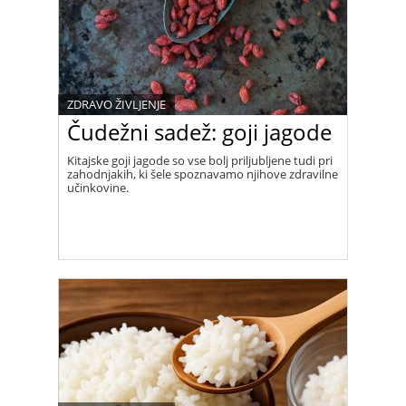
ZDRAVO ŽIVLJENJE
Čudežni sadež: goji jagode
Kitajske goji jagode so vse bolj priljubljene tudi pri
zahodnjakih, ki šele spoznavamo njihove zdravilne
učinkovine.