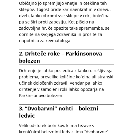
Običajno jo spremljajo vnetje in oteklina teh
sklepov. Togost pride kar naenkrat in v dnevu,
dveh, lahko ohromi vse sklepe v roki, bolečina
pa se širi proti zapestju. Kot pišejo na
zadovoljna.hr, če opazite take spremembe, se
obrnite na svojega zdravnika in prosite za
napotnico za revmatologa.
2. Drhteče roke – Parkinsonova
bolezen
Drhtenje je lahko posledica z lahkoto rešljivega
problema, prevelike količine kofeina ali stranski
učinek določenih zdravil. Vendar pa lahko
drhtenje v samo eni roki lahko opozarja na
Parkinsonovo bolezen.
3. “Dvobarvni” nohti – bolezni
ledvic
Velik odstotek bolnikov, k ima težave s
kroničnimi boleznimi ledvic, ima “dvobarvne”