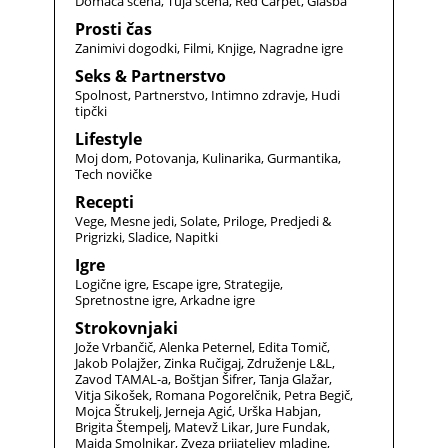
Domača scena
Tuja scena
Red Carpet
Glasba
Prosti čas
Zanimivi dogodki
Filmi
Knjige
Nagradne igre
Seks & Partnerstvo
Spolnost
Partnerstvo
Intimno zdravje
Hudi
tipčki
Lifestyle
Moj dom
Potovanja
Kulinarika
Gurmantika
Tech novičke
Recepti
Vege
Mesne jedi
Solate
Priloge
Predjedi &
Prigrizki
Sladice
Napitki
Igre
Logične igre
Escape igre
Strategije
Spretnostne igre
Arkadne igre
Strokovnjaki
Jože Vrbančič
Alenka Peternel
Edita Tomič
Jakob Polajžer
Zinka Ručigaj
Združenje L&L
Zavod TAMAL-a
Boštjan Šifrer
Tanja Glažar
Vitja Sikošek
Romana Pogorelčnik
Petra Begič
Mojca Štrukelj
Jerneja Agić
Urška Habjan
Brigita Štempelj
Matevž Likar
Jure Fundak
Majda Smolnikar
Zveza prijateljev mladine