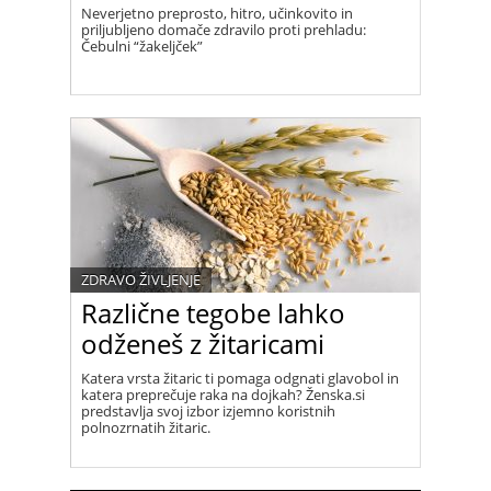
Neverjetno preprosto, hitro, učinkovito in
priljubljeno domače zdravilo proti prehladu:
Čebulni “žakeljček”
ZDRAVO ŽIVLJENJE
Različne tegobe lahko
odženeš z žitaricami
Katera vrsta žitaric ti pomaga odgnati glavobol in
katera preprečuje raka na dojkah? Ženska.si
predstavlja svoj izbor izjemno koristnih
polnozrnatih žitaric.