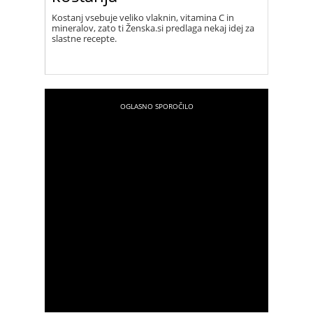
Kostanj vsebuje veliko vlaknin, vitamina C in
mineralov, zato ti Ženska.si predlaga nekaj idej za
slastne recepte.