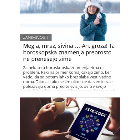
ZANIMIVOSTI
Megla, mraz, sivina … Ah, groza! Ta
horoskopska znamenja preprosto
ne prenesejo zime
Za nekatera horoskopska znamenja zima ni
problem. Raki na primer komaj čakajo zimo, ker
vedo, da so potem lahko brez slabe vesti vedno
doma. Tako ali tako se jim nikoli ne da ven in raje
poležavajo doma pred televizijo, oviti v svojo
najljubšo odejo in s skodelico toplega čaja v rokah.
Za nekatera druga znamenja pa je zima nočna
mora …ste med njimi?