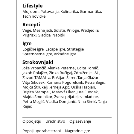
Lifestyle
Moj dom
Potovanja
Kulinarika
Gurmantika
Tech novičke
Recepti
Vege
Mesne jedi
Solate
Priloge
Predjedi &
Prigrizki
Sladice
Napitki
Igre
Logične igre
Escape igre
Strategije
Spretnostne igre
Arkadne igre
Strokovnjaki
Jože Vrbančič
Alenka Peternel
Edita Tomič
Jakob Polajžer
Zinka Ručigaj
Združenje L&L
Zavod TAMAL-a
Boštjan Šifrer
Tanja Glažar
Vitja Sikošek
Romana Pogorelčnik
Petra Begič
Mojca Štrukelj
Jerneja Agić
Urška Habjan
Brigita Štempelj
Matevž Likar
Jure Fundak
Majda Smolnikar
Zveza prijateljev mladine
Petra Meglič
Vladka Domjanič
Nina Simić
Tanja
Rejec
O podjetju
Uredništvo
Oglaševanje
Pogoji uporabe strani
Nagradne igre