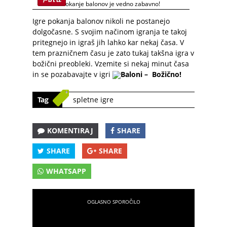
Pokanje balonov je vedno zabavno!
Igre pokanja balonov nikoli ne postanejo
dolgočasne. S svojim načinom igranja te takoj
pritegnejo in igraš jih lahko kar nekaj časa. V
tem prazničnem času je zato tukaj takšna igra v
božični preobleki. Vzemite si nekaj minut časa
in se pozabavajte v igri
Baloni – Božično!
Tag
spletne igre
KOMENTIRAJ
SHARE
SHARE
SHARE
WHATSAPP