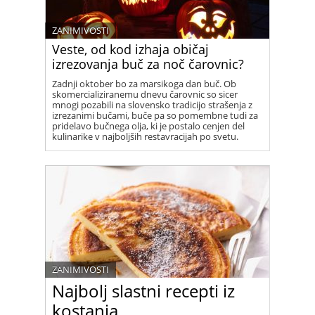
ZANIMIVOSTI
Veste, od kod izhaja običaj
izrezovanja buč za noč čarovnic?
Zadnji oktober bo za marsikoga dan buč. Ob
skomercializiranemu dnevu čarovnic so sicer
mnogi pozabili na slovensko tradicijo strašenja z
izrezanimi bučami, buče pa so pomembne tudi za
pridelavo bučnega olja, ki je postalo cenjen del
kulinarike v najboljših restavracijah po svetu.
ZANIMIVOSTI
Najbolj slastni recepti iz
kostanja