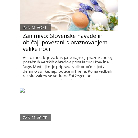
ZANIMIVOSTI
Zanimivo: Slovenske navade in
običaji povezani s praznovanjem
velike noči
Velika noč, ki je za kristjane največji praznik, poleg
posebnih verskih obredov prinaša tudi številne
šege. Med njimi je priprava velikonočnih jedi,
denimo šunke, jajc, potice in hrena. Po navedbah
raziskovalcev se velikonočni žegen od
Valvasorjevih časov do sodobnosti ni veliko
spremenil.
ZANIMIVOSTI