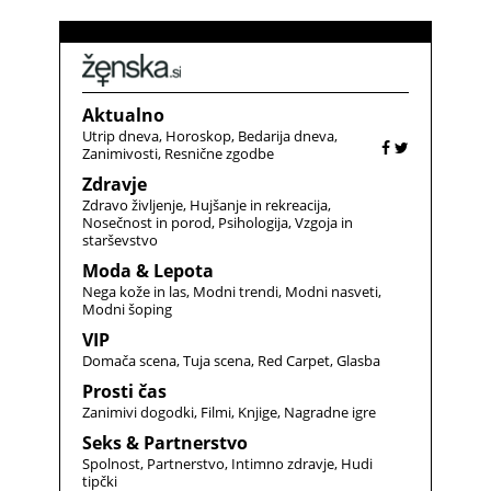
Aktualno
Utrip dneva
Horoskop
Bedarija dneva
Zanimivosti
Resnične zgodbe
Zdravje
Zdravo življenje
Hujšanje in rekreacija
Nosečnost in porod
Psihologija
Vzgoja in
starševstvo
Moda & Lepota
Nega kože in las
Modni trendi
Modni nasveti
Modni šoping
VIP
Domača scena
Tuja scena
Red Carpet
Glasba
Prosti čas
Zanimivi dogodki
Filmi
Knjige
Nagradne igre
Seks & Partnerstvo
Spolnost
Partnerstvo
Intimno zdravje
Hudi
tipčki