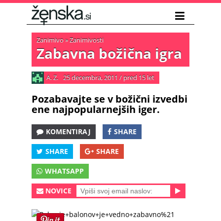
Zanimivo
»
Zanimivosti
Zabavna božična igra
A. Z.
25 decembra, 2011
/
pred 15 let
Pozabavajte se v božični izvedbi
ene najpopularnejših iger.
KOMENTIRAJ
SHARE
SHARE
SHARE
WHATSAPP
NOVICE