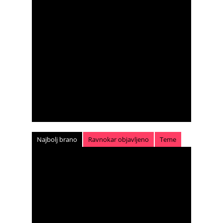
Najbolj brano
Ravnokar objavljeno
Teme