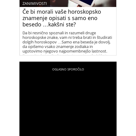
ZANIMIVOSTI
Če bi morali vaše horoskopsko
znamenje opisati s samo eno
besedo …kakšni ste?
Da bi resnično spoznali in razumeli druge
horoskopske znake, vam ni treba brati in študirati
dolgih horoskopov …Samo ena beseda je dovolj,
da opišemo vsako znamenje zodiaka in
ugotovimo njegovo najpomembnejšo lastnost.
Preverite, kaj najbolje opisuje vas in vaše bližnje.