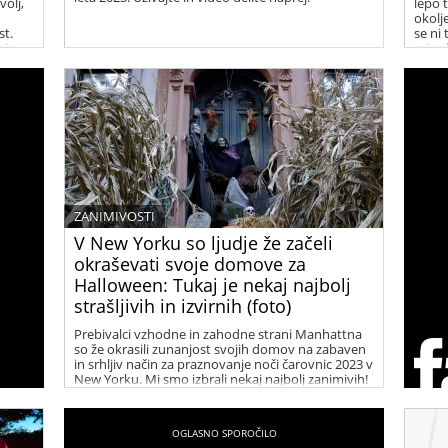
olj,
lepo t
okolj
t.
se ni
nje.
raje 
ZANIMIVOSTI
V New Yorku so ljudje že začeli
okraševati svoje domove za
Halloween: Tukaj je nekaj najbolj
strašljivih in izvirnih (foto)
Prebivalci vzhodne in zahodne strani Manhattna
so že okrasili zunanjost svojih domov na zabaven
in srhljiv način za praznovanje noči čarovnic 2023 v
New Yorku. Mi smo izbrali nekaj najbolj zanimivih!