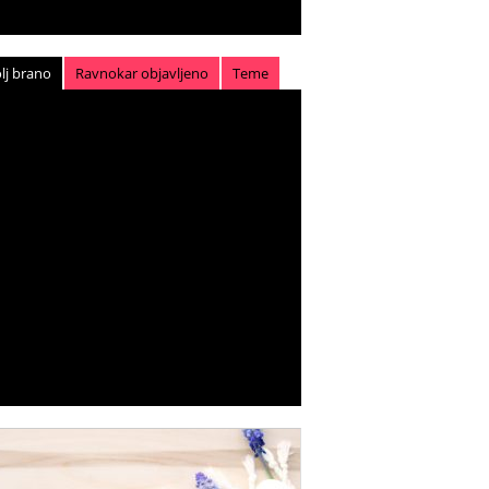
lj brano
Ravnokar objavljeno
Teme