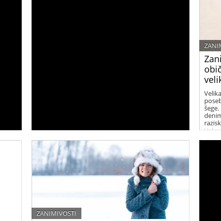
ZANI
Zan
obi
veli
Velika
poseb
šege.
denim
razis
Valva
sprem
ZANIMIVOSTI