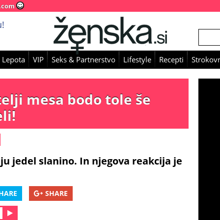
.com
!
 Lepota
VIP
Seks & Partnerstvo
Lifestyle
Recepti
Strokovn
elji mesa bodo tole še
li!
nju jedel slanino. In njegova reakcija je
HARE
SHARE