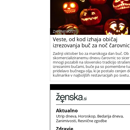
ZANIMIVOSTI
Veste, od kod izhaja običaj
izrezovanja buč za noč čarovnic
Zadnji oktober bo za marsikoga dan buč. Ob
skomercializiranemu dnevu čarovnic so sicer
mnogi pozabili na slovensko tradicijo strašen
izrezanimi bučami, buče pa so pomembne tu
pridelavo bučnega olja, ki je postalo cenjen d
kulinarike v najboljših restavracijah po svetu.
Aktualno
Utrip dneva
Horoskop
Bedarija dneva
Zanimivosti
Resnične zgodbe
Zdravje