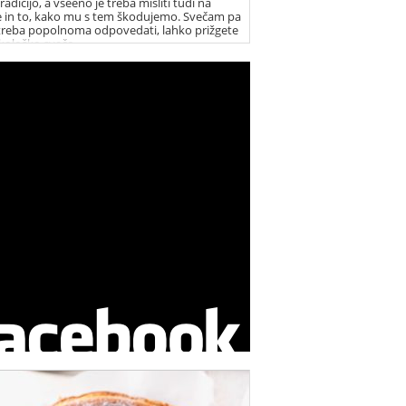
radicijo, a vseeno je treba misliti tudi na
e in to, kako mu s tem škodujemo. Svečam pa
 treba popolnoma odpovedati, lahko prižgete
ekološko svečo.