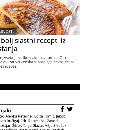
MIVOSTI
bolj slastni recepti iz
stanja
nj vsebuje veliko vlaknin, vitamina C in
alov, zato ti Ženska.si predlaga nekaj idej za
ne recepte.
njaki
čič
Alenka Peternel
Edita Tomič
Jakob
nka Ručigaj
Združenje L&L
Zavod
oštjan Šifrer
Tanja Glažar
Vitja Sikošek