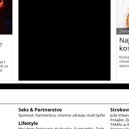
ZANI
Naj
?
ko
Kosta
miner
ja z
slast
di za
el
Seks & Partnerstvo
Strokov
Spolnost
Partnerstvo
Intimno zdravje
Hudi tipčki
Jože Vrban
Polajžer
Zi
Lifestyle
TAMAL-a
B
Moj dom
Potovanja
Kulinarika
Gurmantika
Tech