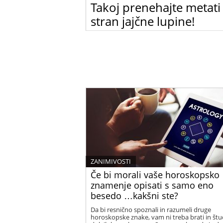
Takoj prenehajte metati
stran jajčne lupine!
Mečete stran jajčne lupine? Ko boste prebrali
članek, jih zagotovo ne boste več!
ZANIMIVOSTI
Če bi morali vaše horoskopsko
znamenje opisati s samo eno
besedo …kakšni ste?
Da bi resnično spoznali in razumeli druge
horoskopske znake, vam ni treba brati in štud