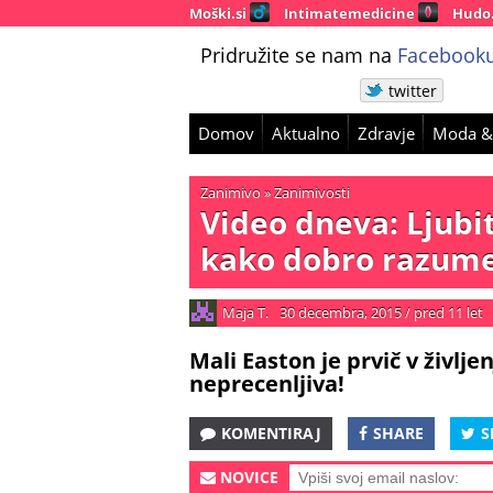
Moški.si
Intimatemedicine
Hudo
Pridružite se nam na
Facebooku
twitter
Domov
Aktualno
Zdravje
Moda &
Zanimivo
»
Zanimivosti
Video dneva: Ljubit
kako dobro razume
Maja T.
30 decembra, 2015
/
pred 11 let
Mali Easton je prvič v življe
neprecenljiva!
KOMENTIRAJ
SHARE
S
NOVICE