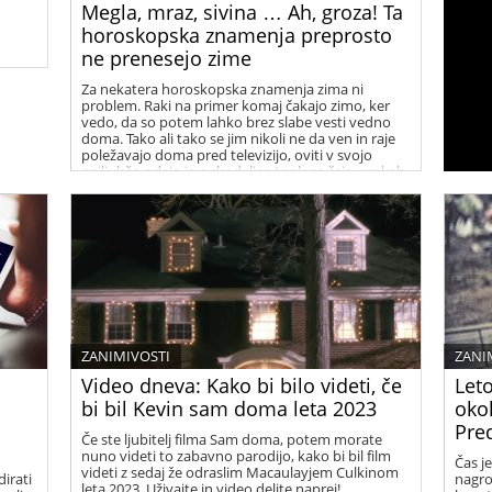
Megla, mraz, sivina … Ah, groza! Ta
horoskopska znamenja preprosto
ne prenesejo zime
 ta
Za nekatera horoskopska znamenja zima ni
problem. Raki na primer komaj čakajo zimo, ker
vedo, da so potem lahko brez slabe vesti vedno
doma. Tako ali tako se jim nikoli ne da ven in raje
poležavajo doma pred televizijo, oviti v svojo
najljubšo odejo in s skodelico toplega čaja v rokah.
Za nekatera druga znamenja pa je zima nočna
mora …ste med njimi?
ZANIMIVOSTI
ZANI
Video dneva: Kako bi bilo videti, če
Leto
bi bil Kevin sam doma leta 2023
okol
Pre
Če ste ljubitelj filma Sam doma, potem morate
nuno videti to zabavno parodijo, kako bi bil film
Čas je
videti z sedaj že odraslim Macaulayjem Culkinom
irati
nagro
leta 2023. Uživajte in video delite naprej!