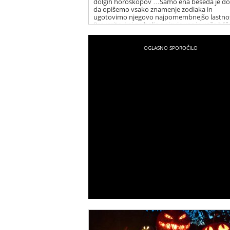
dolgih horoskopov …Samo ena beseda je dov
da opišemo vsako znamenje zodiaka in
ugotovimo njegovo najpomembnejšo lastnos
Preverite, kaj najbolje opisuje vas in vaše bliž