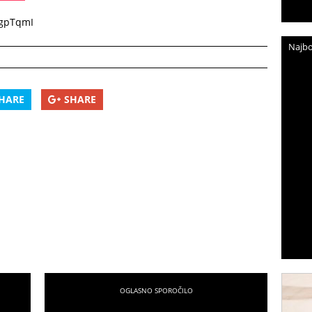
YgpTqmI
Najbo
HARE
SHARE