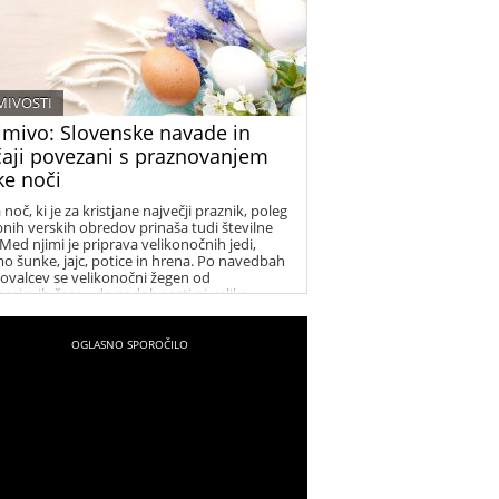
MIVOSTI
imivo: Slovenske navade in
čaji povezani s praznovanjem
ke noči
 noč, ki je za kristjane največji praznik, poleg
nih verskih obredov prinaša tudi številne
 Med njimi je priprava velikonočnih jedi,
o šunke, jajc, potice in hrena. Po navedbah
kovalcev se velikonočni žegen od
sorjevih časov do sodobnosti ni veliko
enil.