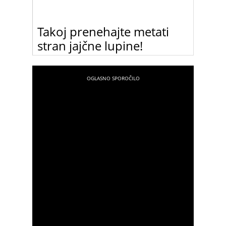
Takoj prenehajte metati
stran jajčne lupine!
Mečete stran jajčne lupine? Ko boste prebrali ta
članek, jih zagotovo ne boste več!