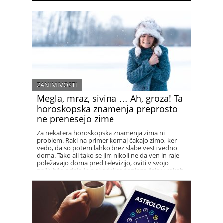
ZANIMIVOSTI
Megla, mraz, sivina … Ah, groza! Ta
horoskopska znamenja preprosto
ne prenesejo zime
Za nekatera horoskopska znamenja zima ni
problem. Raki na primer komaj čakajo zimo, ker
vedo, da so potem lahko brez slabe vesti vedno
doma. Tako ali tako se jim nikoli ne da ven in raje
poležavajo doma pred televizijo, oviti v svojo
najljubšo odejo in s skodelico toplega čaja v rokah.
Za nekatera druga znamenja pa je zima nočna
mora …ste med njimi?