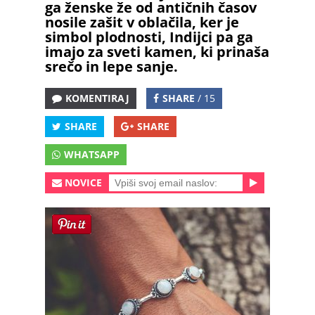
ga ženske že od antičnih časov
nosile zašit v oblačila, ker je
simbol plodnosti, Indijci pa ga
imajo za sveti kamen, ki prinaša
srečo in lepe sanje.
KOMENTIRAJ
SHARE
/ 15
SHARE
SHARE
WHATSAPP
NOVICE