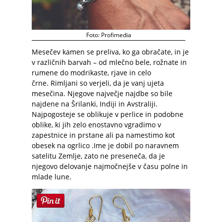
Foto: Profimedia
Mesečev kamen se preliva, ko ga obračate, in je
v različnih barvah – od mlečno bele, rožnate in
rumene do modrikaste, rjave in celo
črne.
Rimljani so verjeli, da je vanj ujeta
mesečina. Njegove največje najdbe so bile
najdene na Šrilanki, Indiji in Avstraliji.
Najpogosteje se oblikuje v perlice in podobne
oblike, ki jih zelo enostavno vgradimo v
zapestnice in prstane ali pa namestimo kot
obesek na ogrlico .Ime je dobil po naravnem
satelitu Zemlje, zato ne preseneča, da je
njegovo delovanje najmočnejše v času polne in
mlade lune.