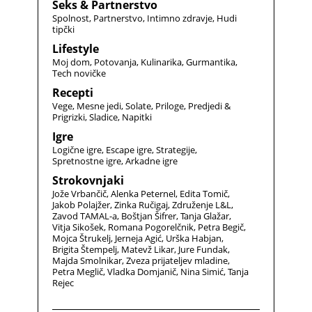
Seks & Partnerstvo
Spolnost
Partnerstvo
Intimno zdravje
Hudi
tipčki
Lifestyle
Moj dom
Potovanja
Kulinarika
Gurmantika
Tech novičke
Recepti
Vege
Mesne jedi
Solate
Priloge
Predjedi &
Prigrizki
Sladice
Napitki
Igre
Logične igre
Escape igre
Strategije
Spretnostne igre
Arkadne igre
Strokovnjaki
Jože Vrbančič
Alenka Peternel
Edita Tomič
Jakob Polajžer
Zinka Ručigaj
Združenje L&L
Zavod TAMAL-a
Boštjan Šifrer
Tanja Glažar
Vitja Sikošek
Romana Pogorelčnik
Petra Begič
Mojca Štrukelj
Jerneja Agić
Urška Habjan
Brigita Štempelj
Matevž Likar
Jure Fundak
Majda Smolnikar
Zveza prijateljev mladine
Petra Meglič
Vladka Domjanič
Nina Simić
Tanja
Rejec