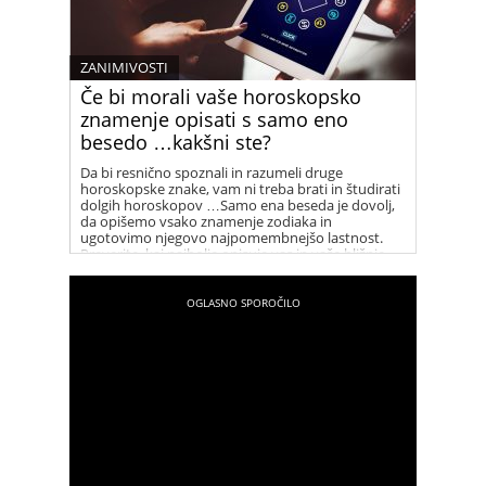
ZANIMIVOSTI
Če bi morali vaše horoskopsko
znamenje opisati s samo eno
besedo …kakšni ste?
Da bi resnično spoznali in razumeli druge
horoskopske znake, vam ni treba brati in študirati
dolgih horoskopov …Samo ena beseda je dovolj,
da opišemo vsako znamenje zodiaka in
ugotovimo njegovo najpomembnejšo lastnost.
Preverite, kaj najbolje opisuje vas in vaše bližnje.