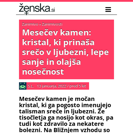
Zanimivo
»
Zanimivosti
Mesečev kamen:
kristal, ki prinaša
srečo v ljubezni, lepe
sanje in olajša
nosečnost
S.L.
13 januarja, 2022
/
pred 5 let
Mesečev kamen je močan
kristal, ki ga pogosto imenujejo
talisman sreče in ljubezni. Že
tisočletja ga nosijo kot okras, pa
tudi kot zdravilo za nekatere
bolezni. Na Bližnjem vzhodu so