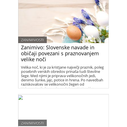
ZANIMIVOSTI
Zanimivo: Slovenske navade in
običaji povezani s praznovanjem
velike noči
Velika noč, ki je za kristjane največji praznik, poleg
posebnih verskih obredov prinaša tudi številne
šege. Med njimi je priprava velikonočnih jedi,
denimo šunke, jajc, potice in hrena. Po navedbah
raziskovalcev se velikonočni žegen od
Valvasorjevih časov do sodobnosti ni veliko
spremenil.
ZANIMIVOSTI