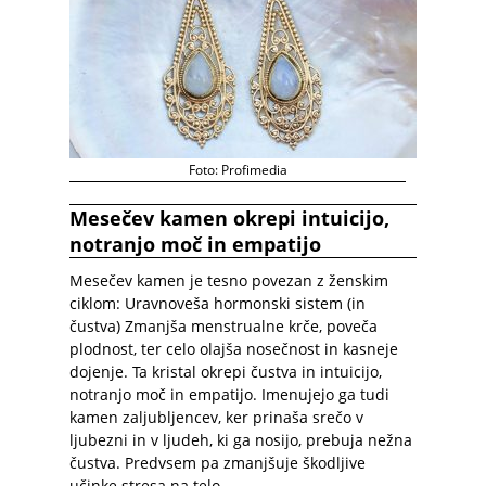
Foto: Profimedia
Mesečev kamen okrepi intuicijo,
notranjo moč in empatijo
Mesečev kamen je tesno povezan z ženskim
ciklom: Uravnoveša hormonski sistem (in
čustva) Zmanjša menstrualne krče, poveča
plodnost, ter celo olajša nosečnost in kasneje
dojenje.
Ta kristal okrepi čustva in intuicijo,
notranjo moč in empatijo. Imenujejo ga tudi
kamen zaljubljencev, ker prinaša srečo v
ljubezni in v ljudeh, ki ga nosijo, prebuja nežna
čustva. Predvsem pa zmanjšuje škodljive
učinke stresa na telo.