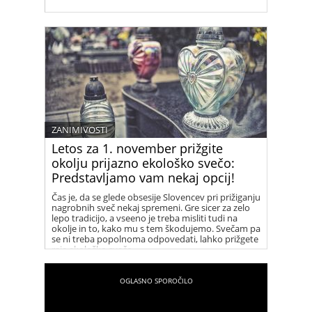
ZANIMIVOSTI
Letos za 1. november prižgite
okolju prijazno ekološko svečo:
Predstavljamo vam nekaj opcij!
Čas je, da se glede obsesije Slovencev pri prižiganju
nagrobnih sveč nekaj spremeni. Gre sicer za zelo
lepo tradicijo, a vseeno je treba misliti tudi na
okolje in to, kako mu s tem škodujemo. Svečam pa
se ni treba popolnoma odpovedati, lahko prižgete
raje ekološko svečo.