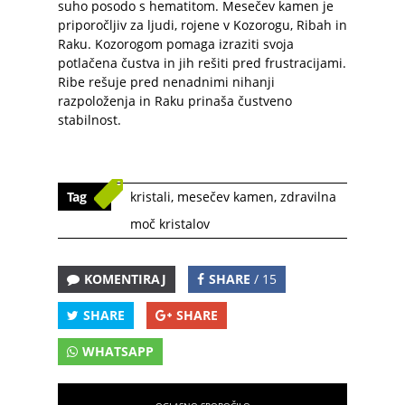
suho posodo s hematitom. Mesečev kamen je
priporočljiv za ljudi, rojene v Kozorogu, Ribah in
Raku. Kozorogom pomaga izraziti svoja
potlačena čustva in jih rešiti pred frustracijami.
Ribe rešuje pred nenadnimi nihanji
razpoloženja in Raku prinaša čustveno
stabilnost.
Tag
kristali
,
mesečev kamen
,
zdravilna
moč kristalov
KOMENTIRAJ
SHARE
/ 15
SHARE
SHARE
WHATSAPP