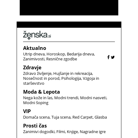
Aktualno
Utrip dneva
Horoskop
Bedarija dneva
Zanimivosti
Resnične zgodbe
Zdravje
Zdravo življenje
Hujšanje in rekreacija
Nosečnost in porod
Psihologija
Vzgoja in
starševstvo
Moda & Lepota
Nega kože in las
Modni trendi
Modni nasveti
Modni šoping
VIP
Domača scena
Tuja scena
Red Carpet
Glasba
Prosti čas
Zanimivi dogodki
Filmi
Knjige
Nagradne igre