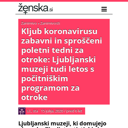
Zanimivo
»
Zanimivosti
Kljub koronavirusu
zabavni in sproščeni
poletni tedni za
otroke: Ljubljanski
muzeji tudi letos s
počitniškim
programom za
otroke
s.l., sta
15 julija, 2020
/
pred 6 let
Ljubljanski muzeji, ki domujejo