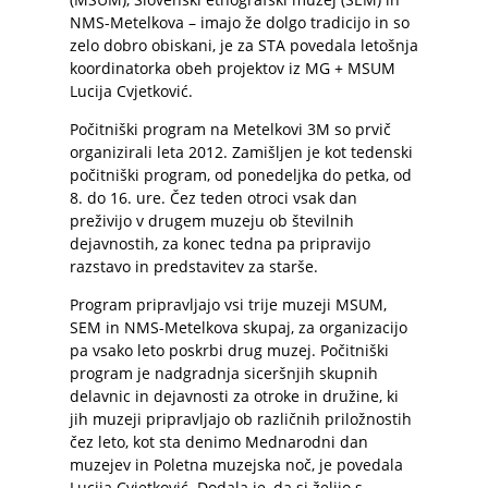
NMS-Metelkova – imajo že dolgo tradicijo in so
zelo dobro obiskani, je za STA povedala letošnja
koordinatorka obeh projektov iz MG + MSUM
Lucija Cvjetković.
Počitniški program na Metelkovi 3M so prvič
organizirali leta 2012. Zamišljen je kot tedenski
počitniški program, od ponedeljka do petka, od
8. do 16. ure. Čez teden otroci vsak dan
preživijo v drugem muzeju ob številnih
dejavnostih, za konec tedna pa pripravijo
razstavo in predstavitev za starše.
Program pripravljajo vsi trije muzeji MSUM,
SEM in NMS-Metelkova skupaj, za organizacijo
pa vsako leto poskrbi drug muzej. Počitniški
program je nadgradnja siceršnjih skupnih
delavnic in dejavnosti za otroke in družine, ki
jih muzeji pripravljajo ob različnih priložnostih
čez leto, kot sta denimo Mednarodni dan
muzejev in Poletna muzejska noč, je povedala
Lucija Cvjetković. Dodala je, da si želijo s