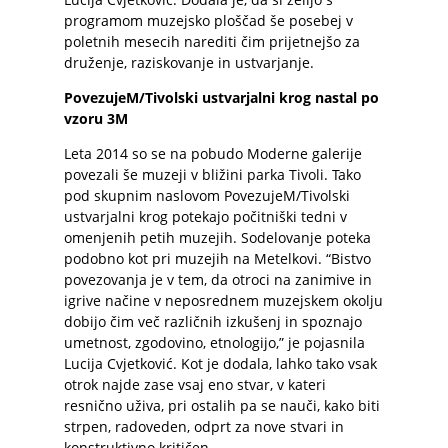
programom muzejsko ploščad še posebej v
poletnih mesecih narediti čim prijetnejšo za
druženje, raziskovanje in ustvarjanje.
PovezujeM/Tivolski ustvarjalni krog nastal po
vzoru 3M
Leta 2014 so se na pobudo Moderne galerije
povezali še muzeji v bližini parka Tivoli. Tako
pod skupnim naslovom PovezujeM/Tivolski
ustvarjalni krog potekajo počitniški tedni v
omenjenih petih muzejih. Sodelovanje poteka
podobno kot pri muzejih na Metelkovi. “Bistvo
povezovanja je v tem, da otroci na zanimive in
igrive načine v neposrednem muzejskem okolju
dobijo čim več različnih izkušenj in spoznajo
umetnost, zgodovino, etnologijo,” je pojasnila
Lucija Cvjetković. Kot je dodala, lahko tako vsak
otrok najde zase vsaj eno stvar, v kateri
resnično uživa, pri ostalih pa se nauči, kako biti
strpen, radoveden, odprt za nove stvari in
konstruktivno kritičen.