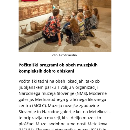
Foto: Profimedia
Počitniški programi ob obeh muzejskih
kompleksih dobro obiskani
Počitniški tedni na obeh lokacijah, tako ob
ljubljanskem parku Tivoliju v organizaciji
Narodnega muzeja Slovenije (NMS), Moderne
galerije, Mednarodnega grafičnega likovnega
centra (MGLC), Muzeja novejše zgodovine
Slovenije in Narodne galerije kot na Metelkovi –
te pripravljajo muzeji, ki si delijo muzejsko
ploščad, Muzej sodobne umetnosti Metelkova
(MSUM), Slovenski etnografski muzej (SEM) in