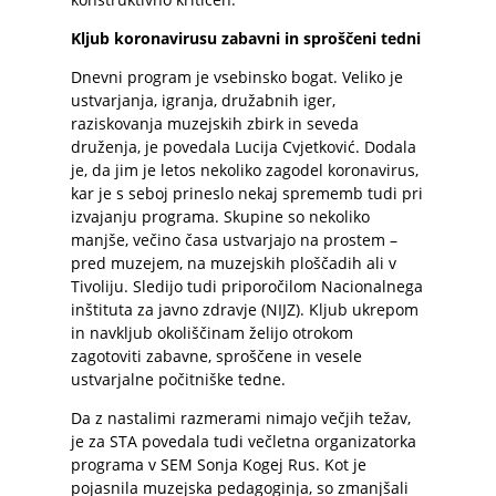
Kljub koronavirusu zabavni in sproščeni tedni
Dnevni program je vsebinsko bogat. Veliko je
ustvarjanja, igranja, družabnih iger,
raziskovanja muzejskih zbirk in seveda
druženja, je povedala Lucija Cvjetković. Dodala
je, da jim je letos nekoliko zagodel koronavirus,
kar je s seboj prineslo nekaj sprememb tudi pri
izvajanju programa. Skupine so nekoliko
manjše, večino časa ustvarjajo na prostem –
pred muzejem, na muzejskih ploščadih ali v
Tivoliju. Sledijo tudi priporočilom Nacionalnega
inštituta za javno zdravje (NIJZ). Kljub ukrepom
in navkljub okoliščinam želijo otrokom
zagotoviti zabavne, sproščene in vesele
ustvarjalne počitniške tedne.
Da z nastalimi razmerami nimajo večjih težav,
je za STA povedala tudi večletna organizatorka
programa v SEM Sonja Kogej Rus. Kot je
pojasnila muzejska pedagoginja, so zmanjšali