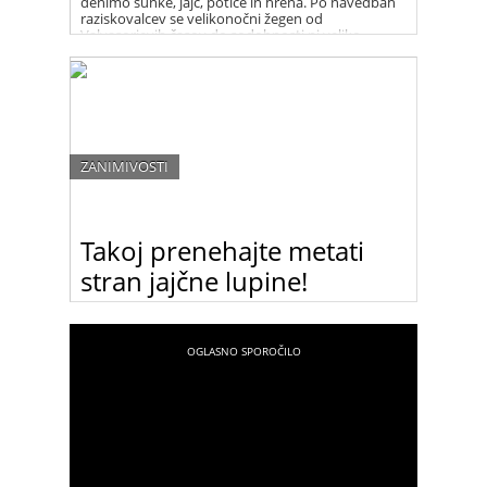
denimo šunke, jajc, potice in hrena. Po navedbah
raziskovalcev se velikonočni žegen od
Valvasorjevih časov do sodobnosti ni veliko
spremenil.
ZANIMIVOSTI
Takoj prenehajte metati
stran jajčne lupine!
Mečete stran jajčne lupine? Ko boste prebrali ta
članek, jih zagotovo ne boste več!