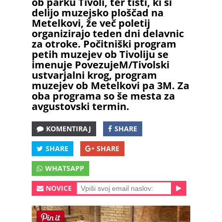
ob parku Tivoli, ter tisti, ki si
delijo muzejsko ploščad na
Metelkovi, že več poletij
organizirajo teden dni delavnic
za otroke. Počitniški program
petih muzejev ob Tivoliju se
imenuje PovezujeM/Tivolski
ustvarjalni krog, program
muzejev ob Metelkovi pa 3M. Za
oba programa so še mesta za
avgustovski termin.
KOMENTIRAJ
SHARE
SHARE
SHARE
WHATSAPP
NOVICE