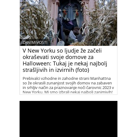
ZANIMIVOSTI
V New Yorku so ljudje že začeli
okraševati svoje domove za
Halloween: Tukaj je nekaj najbolj
strašljivih in izvirnih (foto)
Prebivalci vzhodne in zahodne strani Manhattna
so že okrasili zunanjost svojih domov na zabaven
in srhljiv način za praznovanje noči čarovnic 2023 v
New Yorku. Mi smo izbrali nekaj najbolj zanimivih!