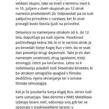
velikost skupin, tako so imeli v terminu med 6.
in 10. julijem v dveh skupinah po 12 otrok
namesto predvidenih 20. Odpovedali pa so tudi
zaključno prireditev z razstavo, ker bi sicer
presegli kvoto števila ljudi na prireditvi.
Delavnice so namenjene otrokom od 6. do 12.
leta, dopuščajo pa tudi izjeme. Posebnost
počitniškega tedna 3M, ki ni le varstvo otrok, je
po besedah Sonje Kogej Rus v tem, da se vsak
dan posvetijo drugi dejavnosti. Tako je en dan
namenjen umetnosti, drug zgodovini, tretji
etnologiji, četrti pa lončarstvu. Letos so k
sodelovanju povabili tudi Slovensko kinoteko, ki
bo otrokom omogočila vpogled v filmsko
dediščino, njeno ohranjanje ter v osnove
filmske tehnologije.
Kot je še poudarila Sonja Kogej Rus, otroci tudi
sami ustvarjajo. Tako denimo v NMS Metelkova
izdelajo leseni meč, odtisnejo svoj grb ter se
spoznajo s srednjeveškimi igrami, v