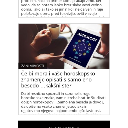
problem. Raki na primer komaj čakajo zimo, ker
vedo, da so potem lahko brez slabe vesti vedno
doma. Tako ali tako se jim nikoli ne da ven in raje
poležavajo doma pred televizijo, oviti v svojo
najljubšo odejo in s skodelico toplega čaja v rokah.
Za nekatera druga znamenja pa je zima nočna
mora …ste med njimi?
ZANIMIVOSTI
Če bi morali vaše horoskopsko
znamenje opisati s samo eno
besedo …kakšni ste?
Da bi resnično spoznali in razumeli druge
horoskopske znake, vam ni treba brati in študirati
dolgih horoskopov …Samo ena beseda je dovolj,
da opišemo vsako znamenje zodiaka in
ugotovimo njegovo najpomembnejšo lastnost.
Preverite, kaj najbolje opisuje vas in vaše bližnje.