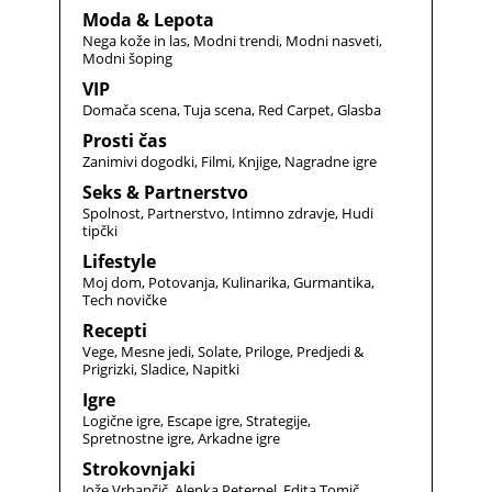
Moda & Lepota
Nega kože in las
Modni trendi
Modni nasveti
Modni šoping
VIP
Domača scena
Tuja scena
Red Carpet
Glasba
Prosti čas
Zanimivi dogodki
Filmi
Knjige
Nagradne igre
Seks & Partnerstvo
Spolnost
Partnerstvo
Intimno zdravje
Hudi
tipčki
Lifestyle
Moj dom
Potovanja
Kulinarika
Gurmantika
Tech novičke
Recepti
Vege
Mesne jedi
Solate
Priloge
Predjedi &
Prigrizki
Sladice
Napitki
Igre
Logične igre
Escape igre
Strategije
Spretnostne igre
Arkadne igre
Strokovnjaki
Jože Vrbančič
Alenka Peternel
Edita Tomič