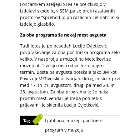
Lončarskem ateljeju SEM se preizkusijo v
izdelavi skodelic, v SEM pa se prek razstavnih
prostorov “sprehodijo po različnih celinah” in si
izdelajo glasbilo.
Za oba programa še nekaj mest avgusta
Tudi letos je po besedah Lucije Cvjetković
povpraševanje za oba počitniška programa zelo
veliko. V nasprotju z muzeji na Metelkovi se
muzeji ob Tivoliju niso odločili za julijski
termin. Bosta pa avgusta potekala tako 3M kot
PovezujeM/Tivolski ustvarjalni krog, in sicer prvi
med 17. in 21. avgustom, drugi pa med 24. in
28. avgustom. Za oba programa je še nekaj
prostih mest, vendar je treba pohiteti s
prijavami, je sklenila Lucija Cvjetković.
Tag
Ljubljana
,
muzeji
,
počitniški
program v muzeju