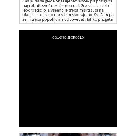
Čas je, da se glede obsesije Slovencev pri prižiganju
nagrobnih sveč nekaj spremeni. Gre sicer za zelo
lepo tradicijo, a vseeno je treba misliti tudi na
okolje in to, kako mu s tem škodujemo. Svečam pa
se ni treba popolnoma odpovedati, lahko prižgete
raje ekološko svečo.