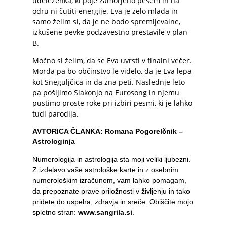
udeleženka, ki poje zamorjeno pesem in na
odru ni čutiti energije. Eva je zelo mlada in
samo želim si, da je ne bodo spremljevalne,
izkušene pevke podzavestno prestavile v plan
B.
Močno si želim, da se Eva uvrsti v finalni večer.
Morda pa bo občinstvo le videlo, da je Eva lepa
kot Sneguljčica in da zna peti. Naslednje leto
pa pošljimo Slakonjo na Eurosong in njemu
pustimo proste roke pri izbiri pesmi, ki je lahko
tudi parodija.
AVTORICA ČLANKA: Romana Pogorelčnik –
Astrologinja
Numerologija in astrologija sta moji veliki ljubezni.
Z izdelavo vaše astrološke karte in z osebnim
numerološkim izračunom, vam lahko pomagam,
da prepoznate prave priložnosti v življenju in tako
pridete do uspeha, zdravja in sreče. Obiščite mojo
spletno stran:
www.sangrila.si
.