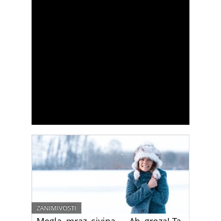
ZANIMIVOSTI
Megla, mraz, sivina … Ah, groza! Ta