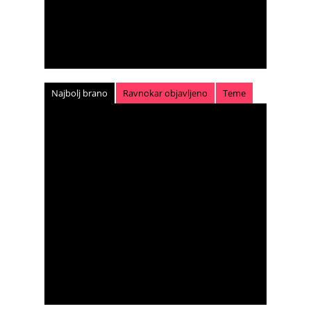
Najbolj brano
Ravnokar objavljeno
Teme