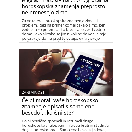
horoskopska znamenja preprosto
ne prenesejo zime
Za nekatera horoskopska znamenja zima ni
problem. Raki na primer komaj čakajo zimo, ker
vedo, da so potem lahko brez slabe vesti vedno
doma. Tako ali tako se jim nikoli ne da ven in raje
poležavajo doma pred televizijo, oviti v svojo
najljubšo odejo in s skodelico toplega čaja v rokah.
Za nekatera druga znamenja pa je zima nočna
mora …ste med njimi?
ZANIMIVOSTI
Če bi morali vaše horoskopsko
znamenje opisati s samo eno
besedo …kakšni ste?
Da bi resnično spoznali in razumeli druge
horoskopske znake, vam ni treba brati in študirati
dolgih horoskopov …Samo ena beseda je dovolj,