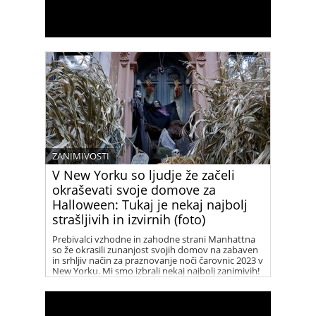
ZANIMIVOSTI
V New Yorku so ljudje že začeli
okraševati svoje domove za
Halloween: Tukaj je nekaj najbolj
strašljivih in izvirnih (foto)
Prebivalci vzhodne in zahodne strani Manhattna
so že okrasili zunanjost svojih domov na zabaven
in srhljiv način za praznovanje noči čarovnic 2023 v
New Yorku. Mi smo izbrali nekaj najbolj zanimivih!