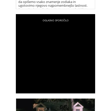
da opišemo vsako znamenje zodiaka in
ugotovimo njegovo najpomembnejšo lastnost.
Preverite, kaj najbolje opisuje vas in vaše bližnje.