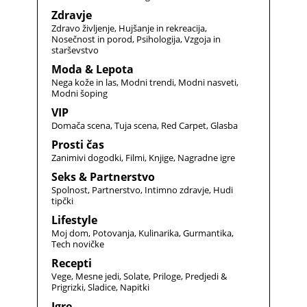
Zdravje
Zdravo življenje
Hujšanje in rekreacija
Nosečnost in porod
Psihologija
Vzgoja in
starševstvo
Moda & Lepota
Nega kože in las
Modni trendi
Modni nasveti
Modni šoping
VIP
Domača scena
Tuja scena
Red Carpet
Glasba
Prosti čas
Zanimivi dogodki
Filmi
Knjige
Nagradne igre
Seks & Partnerstvo
Spolnost
Partnerstvo
Intimno zdravje
Hudi
tipčki
Lifestyle
Moj dom
Potovanja
Kulinarika
Gurmantika
Tech novičke
Recepti
Vege
Mesne jedi
Solate
Priloge
Predjedi &
Prigrizki
Sladice
Napitki
Igre