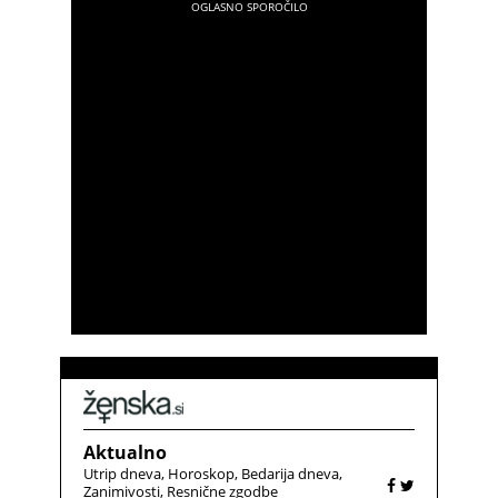
Aktualno
Utrip dneva
Horoskop
Bedarija dneva
Zanimivosti
Resnične zgodbe