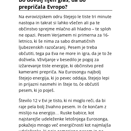
prepričala Evropo?
Na evrovizijskem odru štejejo le tiste tri minute
nastopa in takrat si lahko všečen ali pa te
občinstvo sprejme mlačno ali hladno – te sploh
ne opazi. Pesem Verjamem ni primerna za 16-
letnico, ki še nima za sabo dramatičnih
ljubezenskih razočaranj. Pesem je treba
občutiti, tega pa Eva ne more in igra, da je to že
doživela. Vživljanje v besedilo je pogoj za
izžarevanje tiste energije, ki občinstvo pred
kamerami prepriča. Na Eurosongu najbolj
štejejo energija, ki jo pevec oddaja, štejejo lepi
in prijazni nasmehi in šteje to, če občutiš
pesem, ki jo poješ.
Število 12 v Evi je tisto, ki ni moglo reči, da bi
raje pela bolj živahno pesem. In če končam z
mislijo na energijo… Ruske babice, kot
najstarejše udeleženke letošnjega Eurosonga,
pokažejo mnogo več energičnosti kot najmlajša