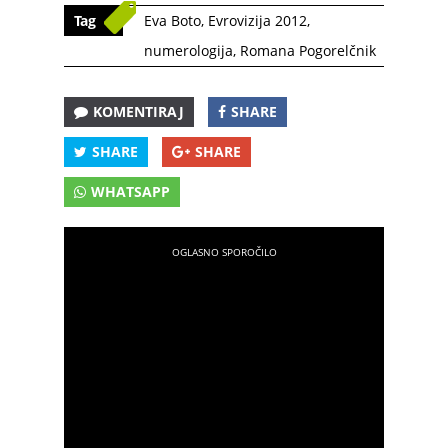
Tag
Eva Boto
,
Evrovizija 2012
,
numerologija
,
Romana Pogorelčnik
KOMENTIRAJ
SHARE
SHARE
SHARE
WHATSAPP