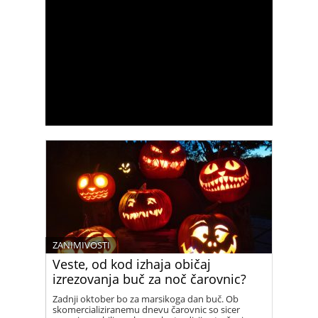
ZANIMIVOSTI
Veste, od kod izhaja običaj
izrezovanja buč za noč čarovnic?
Zadnji oktober bo za marsikoga dan buč. Ob
skomercializiranemu dnevu čarovnic so sicer