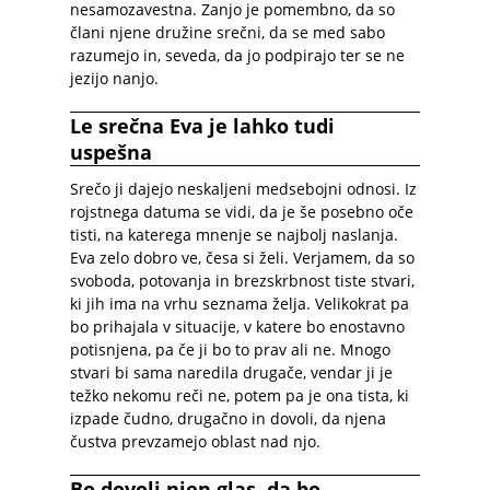
nesamozavestna. Zanjo je pomembno, da so
člani njene družine srečni, da se med sabo
razumejo in, seveda, da jo podpirajo ter se ne
jezijo nanjo.
Le srečna Eva je lahko tudi
uspešna
Srečo ji dajejo neskaljeni medsebojni odnosi. Iz
rojstnega datuma se vidi, da je še posebno oče
tisti, na katerega mnenje se najbolj naslanja.
Eva zelo dobro ve, česa si želi. Verjamem, da so
svoboda, potovanja in brezskrbnost tiste stvari,
ki jih ima na vrhu seznama želja. Velikokrat pa
bo prihajala v situacije, v katere bo enostavno
potisnjena, pa če ji bo to prav ali ne. Mnogo
stvari bi sama naredila drugače, vendar ji je
težko nekomu reči ne, potem pa je ona tista, ki
izpade čudno, drugačno in dovoli, da njena
čustva prevzamejo oblast nad njo.
Bo dovolj njen glas, da bo