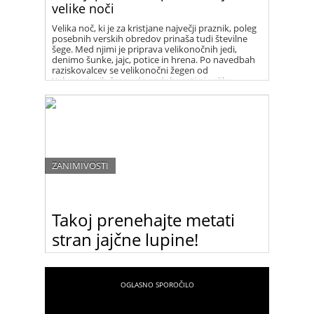
velike noči
Velika noč, ki je za kristjane največji praznik, poleg
posebnih verskih obredov prinaša tudi številne
šege. Med njimi je priprava velikonočnih jedi,
denimo šunke, jajc, potice in hrena. Po navedbah
raziskovalcev se velikonočni žegen od
Valvasorjevih časov do sodobnosti ni veliko
spremenil.
ZANIMIVOSTI
Takoj prenehajte metati
stran jajčne lupine!
Mečete stran jajčne lupine? Ko boste prebrali ta
članek, jih zagotovo ne boste več!