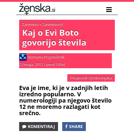
Zanimivo
»
Zanimivosti
Kaj o Evi Boto
govorijo števila
Romana Pogorelčnik
23 maja, 2012
/
pred 14 let
Prispevek strokovnjaka
Eva je ime, ki je v zadnjih letih
izredno popularno. V
numerologiji pa njegovo število
12 ne moremo razlagati kot
srečno.
KOMENTIRAJ
SHARE