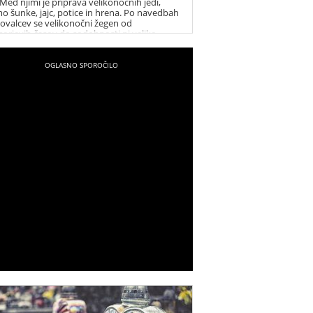
 Med njimi je priprava velikonočnih jedi,
o šunke, jajc, potice in hrena. Po navedbah
kovalcev se velikonočni žegen od
sorjevih časov do sodobnosti ni veliko
enil.