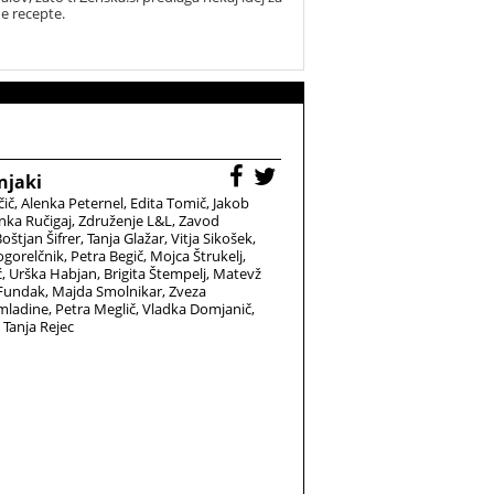
ne recepte.
njaki
čič
Alenka Peternel
Edita Tomič
Jakob
nka Ručigaj
Združenje L&L
Zavod
oštjan Šifrer
Tanja Glažar
Vitja Sikošek
gorelčnik
Petra Begič
Mojca Štrukelj
ć
Urška Habjan
Brigita Štempelj
Matevž
 Fundak
Majda Smolnikar
Zveza
 mladine
Petra Meglič
Vladka Domjanič
Tanja Rejec