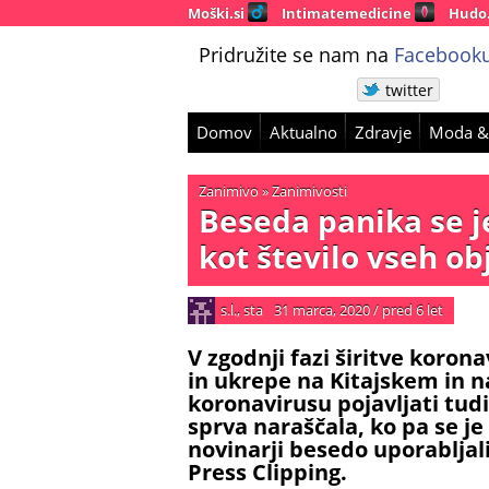
Moški.si
Intimatemedicine
Hudo
Pridružite se nam na
Facebooku
twitter
Domov
Aktualno
Zdravje
Moda &
Zanimivo
»
Zanimivosti
Beseda panika se je
kot število vseh o
s.l., sta
31 marca, 2020
/
pred 6 let
V zgodnji fazi širitve koron
in ukrepe na Kitajskem in nato
koronavirusu pojavljati tud
sprva naraščala, ko pa se je
novinarji besedo uporabljali
Press Clipping.