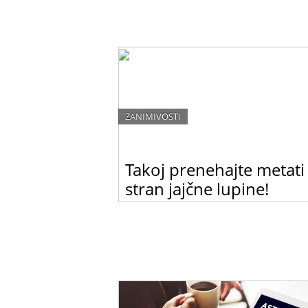
ZANIMIVOSTI
Takoj prenehajte metati
stran jajčne lupine!
Mečete stran jajčne lupine? Ko boste prebrali
članek, jih zagotovo ne boste več!