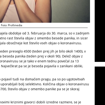
Foto: Profimedia
 zajela obdobje od 3. februarja do 30. marca, so v zadnjem
atno rast števila objav z omembo besede panika, in sicer
jala obsežneje kot število vseh objav o koronavirusu.
teden preseglo 4500 (teden prej jih je bilo okoli 1400), v
a beseda panika (teden prej v okoli 90). Delež objav z
onavirusu se je tako v enem tednu povečal za 13
Največkrat pa se je beseda pojavila v zanikani obliki,
o pojavil tudi na domačem pragu, pa so po ugotovitvah
 uporabljali bolj selektivno. Količina objav o koronavirusu
 4700, število objav z omembo panike pa se je skoraj
vimi kriznimi govorci dobili izredne razmere, se je