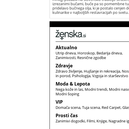
izrezanimi bučami, buče pa so pomembne tu
pridelavo bučnega olja, ki je postalo cenjen d
kulinarike v najboljših restavracijah po svetu.
Aktualno
Utrip dneva
Horoskop
Bedarija dneva
Zanimivosti
Resnične zgodbe
Zdravje
Zdravo življenje
Hujšanje in rekreacija
Nos
in porod
Psihologija
Vzgoja in starševstvo
Moda & Lepota
Nega kože in las
Modni trendi
Modni nasv
Modni šoping
VIP
Domača scena
Tuja scena
Red Carpet
Gla
Prosti čas
Zanimivi dogodki
Filmi
Knjige
Nagradne i