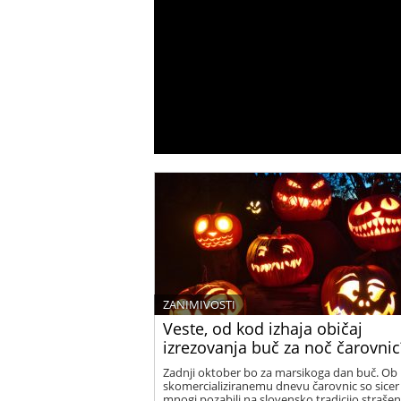
ZANIMIVOSTI
Veste, od kod izhaja običaj
izrezovanja buč za noč čarovnic
Zadnji oktober bo za marsikoga dan buč. Ob
skomercializiranemu dnevu čarovnic so sicer
mnogi pozabili na slovensko tradicijo strašen