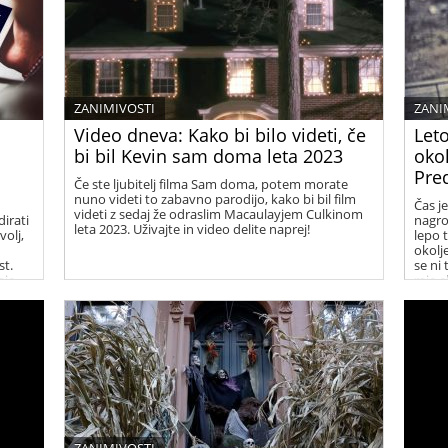
ZANIMIVOSTI
ZANI
Video dneva: Kako bi bilo videti, če
Leto
bi bil Kevin sam doma leta 2023
okol
Pre
Če ste ljubitelj filma Sam doma, potem morate
nuno videti to zabavno parodijo, kako bi bil film
Čas je
videti z sedaj že odraslim Macaulayjem Culkinom
irati
nagro
leta 2023. Uživajte in video delite naprej!
olj,
lepo t
okolj
t.
se ni
nje.
raje 