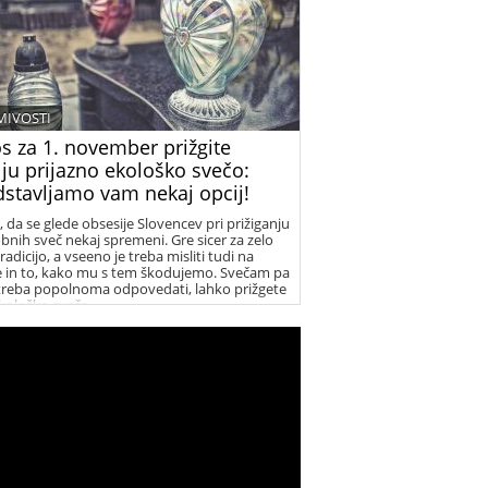
MIVOSTI
s za 1. november prižgite
ju prijazno ekološko svečo:
dstavljamo vam nekaj opcij!
, da se glede obsesije Slovencev pri prižiganju
bnih sveč nekaj spremeni. Gre sicer za zelo
radicijo, a vseeno je treba misliti tudi na
e in to, kako mu s tem škodujemo. Svečam pa
 treba popolnoma odpovedati, lahko prižgete
ekološko svečo.