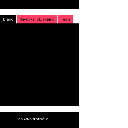
lj brano
Ravnokar objavljeno
Teme