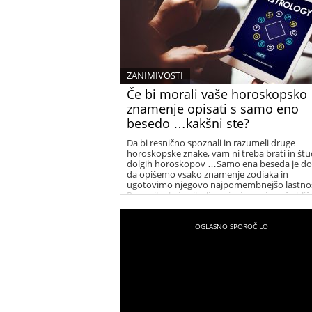
ZANIMIVOSTI
Če bi morali vaše horoskopsko
znamenje opisati s samo eno
besedo …kakšni ste?
Da bi resnično spoznali in razumeli druge
horoskopske znake, vam ni treba brati in štud
dolgih horoskopov …Samo ena beseda je dov
da opišemo vsako znamenje zodiaka in
ugotovimo njegovo najpomembnejšo lastnos
Preverite, kaj najbolje opisuje vas in vaše bliž