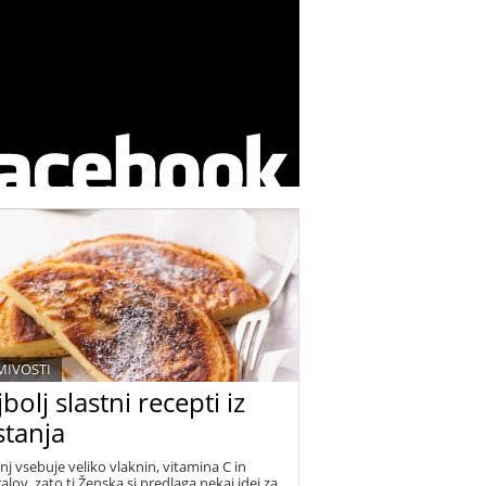
MIVOSTI
bolj slastni recepti iz
stanja
nj vsebuje veliko vlaknin, vitamina C in
alov, zato ti Ženska.si predlaga nekaj idej za