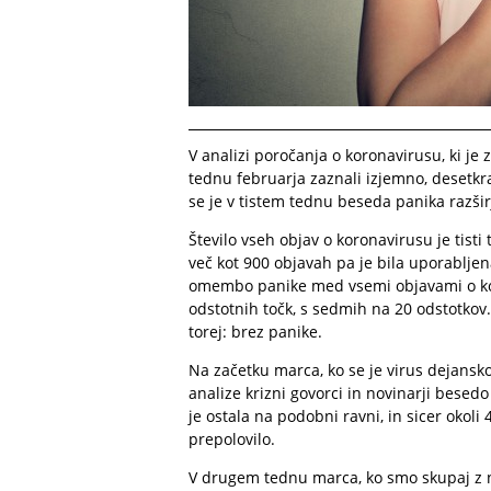
V analizi poročanja o koronavirusu, ki je
tednu februarja zaznali izjemno, desetkr
se je v tistem tednu beseda panika razšir
Število vseh objav o koronavirusu je tisti 
več kot 900 objavah pa je bila uporabljen
omembo panike med vsemi objavami o kor
odstotnih točk, s sedmih na 20 odstotkov. 
torej: brez panike.
Na začetku marca, ko se je virus dejansk
analize krizni govorci in novinarji besedo
je ostala na podobni ravni, in sicer okoli
prepolovilo.
V drugem tednu marca, ko smo skupaj z no