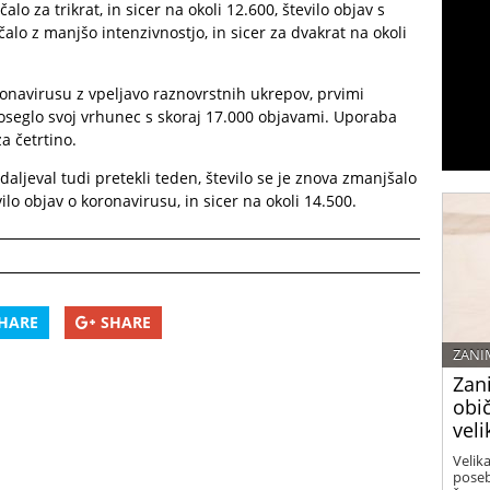
o za trikrat, in sicer na okoli 12.600, število objav s
alo z manjšo intenzivnostjo, in sicer za dvakrat na okoli
onavirusu z vpeljavo raznovrstnih ukrepov, prvimi
doseglo svoj vrhunec s skoraj 17.000 objavami. Uporaba
a četrtino.
jeval tudi pretekli teden, število se je znova zmanjšalo
ilo objav o koronavirusu, in sicer na okoli 14.500.
HARE
SHARE
ZANI
Zan
obi
veli
Velika
poseb