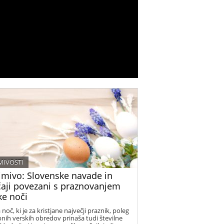
MIVOSTI
imivo: Slovenske navade in
čaji povezani s praznovanjem
ke noči
 noč, ki je za kristjane največji praznik, poleg
nih verskih obredov prinaša tudi številne