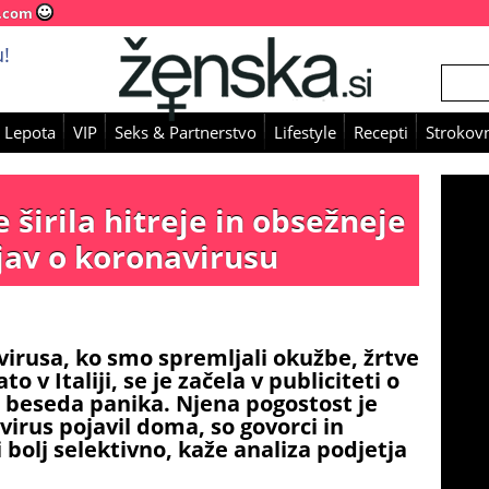
.com
!
 Lepota
VIP
Seks & Partnerstvo
Lifestyle
Recepti
Strokovn
 širila hitreje in obsežneje
bjav o koronavirusu
avirusa, ko smo spremljali okužbe, žrtve
 v Italiji, se je začela v publiciteti o
i beseda panika. Njena pogostost je
 virus pojavil doma, so govorci in
 bolj selektivno, kaže analiza podjetja