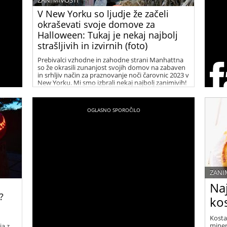
ZANIMIVOSTI
V New Yorku so ljudje že začeli
okraševati svoje domove za
Halloween: Tukaj je nekaj najbolj
strašljivih in izvirnih (foto)
Prebivalci vzhodne in zahodne strani Manhattna
so že okrasili zunanjost svojih domov na zabaven
in srhljiv način za praznovanje noči čarovnic 2023 v
New Yorku. Mi smo izbrali nekaj najbolj zanimivih!
ZANI
Naj
?
ko
Kosta
miner
ja z