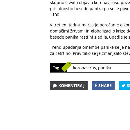
skupno število objav o koronavirusu povečal
prisotnostjo besede panika pa se je poveč
1100.
V tretjem tednu marca je poročanje o kor
domačimi žrtvami in globalizacijo krize 
besede panika rasti ni sledila, upadla je z
Trend upadanja omembe panike se je nadal
za četrtino. Prav tako se je zmanjšalo štev
Tag
koronavirus
,
panika
KOMENTIRAJ
SHARE
S