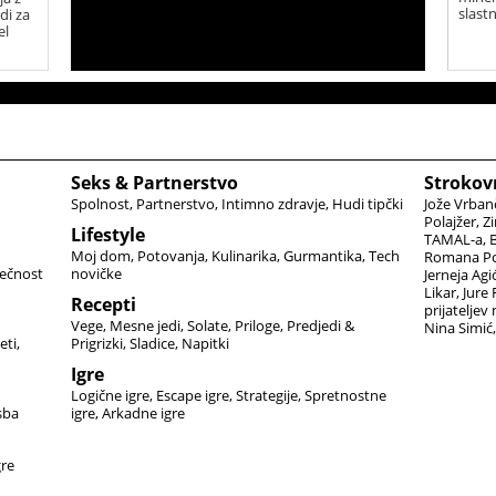
slast
di za
el
Seks & Partnerstvo
Strokov
Spolnost
Partnerstvo
Intimno zdravje
Hudi tipčki
Jože Vrban
Polajžer
Zi
Lifestyle
TAMAL-a
B
Moj dom
Potovanja
Kulinarika
Gurmantika
Tech
Romana Po
ečnost
novičke
Jerneja Agi
Likar
Jure
Recepti
prijateljev
Vege
Mesne jedi
Solate
Priloge
Predjedi &
Nina Simić
eti
Prigrizki
Sladice
Napitki
Igre
Logične igre
Escape igre
Strategije
Spretnostne
sba
igre
Arkadne igre
gre