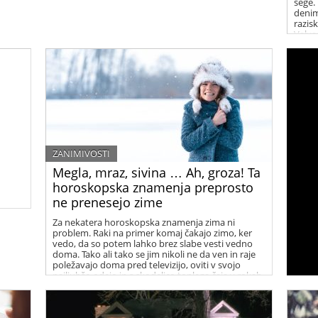
šege.
denim
razis
Valva
sprem
ZANIMIVOSTI
Megla, mraz, sivina … Ah, groza! Ta
horoskopska znamenja preprosto
ne prenesejo zime
 ta
Za nekatera horoskopska znamenja zima ni
problem. Raki na primer komaj čakajo zimo, ker
vedo, da so potem lahko brez slabe vesti vedno
doma. Tako ali tako se jim nikoli ne da ven in raje
poležavajo doma pred televizijo, oviti v svojo
najljubšo odejo in s skodelico toplega čaja v rokah.
Za nekatera druga znamenja pa je zima nočna
mora …ste med njimi?