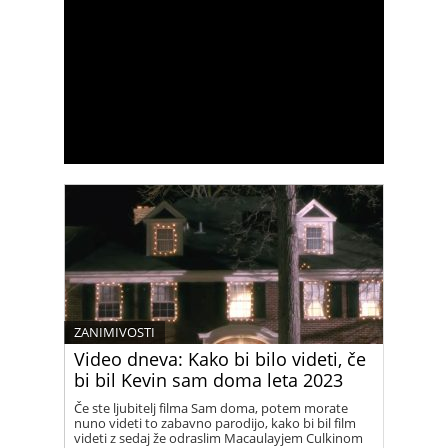
ZANIMIVOSTI
Video dneva: Kako bi bilo videti, če
bi bil Kevin sam doma leta 2023
Če ste ljubitelj filma Sam doma, potem morate
nuno videti to zabavno parodijo, kako bi bil film
videti z sedaj že odraslim Macaulayjem Culkinom