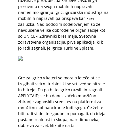
raziskave pokazale, da kar 44% časa, ki ga
preživimo na svojih mobilnih napravah,
namenimo igranju igric, igričarska industrija na
mobilnih napravah pa prispeva kar 75%
zaslužka. Nad bodočim sodelovanjem so že
navdušene velike dobrodelne organizacije kot
so UNICEF, Zdravniki brez meja, Svetovna
zdravstvena organizacija, prva aplikacija, ki bi
jo radi zagnali, je igrica Turbine Splash!.
Gre za igrico v kateri se morajo leteče ptice
izogibati vetrni turbini, ki se vrti vedno hitreje
in hitreje. Da pa bi to igrico razvili in zagnali
APPLYCAID, se bo danes začelo množično
zbiranje zagonskih sredstev na platformi za
množično sofinanciranje Indiegogo. Če želite
biti tudi vi del te zgodbe in pomagati, da ideja
postane realnost in skupaj naredimo nekaj
dobrega za svet, kliknite na ta