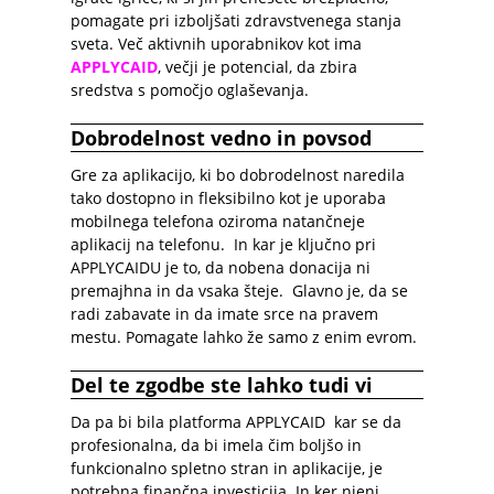
pomagate pri izboljšati zdravstvenega stanja
sveta. Več aktivnih uporabnikov kot ima
APPLYCAID
, večji je potencial, da zbira
sredstva s pomočjo oglaševanja.
Dobrodelnost vedno in povsod
Gre za aplikacijo, ki bo dobrodelnost naredila
tako dostopno in fleksibilno kot je uporaba
mobilnega telefona oziroma natančneje
aplikacij na telefonu. In kar je ključno pri
APPLYCAIDU je to, da nobena donacija ni
premajhna in da vsaka šteje. Glavno je, da se
radi zabavate in da imate srce na pravem
mestu. Pomagate lahko že samo z enim evrom.
Del te zgodbe ste lahko tudi vi
Da pa bi bila platforma APPLYCAID kar se da
profesionalna, da bi imela čim boljšo in
funkcionalno spletno stran in aplikacije, je
potrebna finančna investicija. In ker njeni