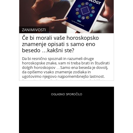
ZANIMIVOSTI
Če bi morali vaše horoskopsko
znamenje opisati s samo eno
besedo …kakšni ste?
Da bi resnično spoznali in razumeli druge
horoskopske znake, vam ni treba brati in študirati
dolgih horoskopov …Samo ena beseda je dovolj,
da opišemo vsako znamenje zodiaka in
ugotovimo njegovo najpomembnejšo lastnost.
Preverite, kaj najbolje opisuje vas in vaše bližnje.