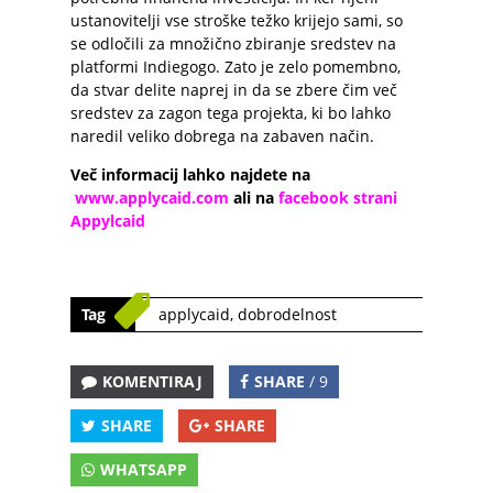
ustanovitelji vse stroške težko krijejo sami, so
se odločili za množično zbiranje sredstev na
platformi Indiegogo. Zato je zelo pomembno,
da stvar delite naprej in da se zbere čim več
sredstev za zagon tega projekta, ki bo lahko
naredil veliko dobrega na zabaven način.
Več informacij lahko najdete na
www.applycaid.com
ali na
facebook strani
Appylcaid
Tag
applycaid
,
dobrodelnost
KOMENTIRAJ
SHARE
/ 9
SHARE
SHARE
WHATSAPP