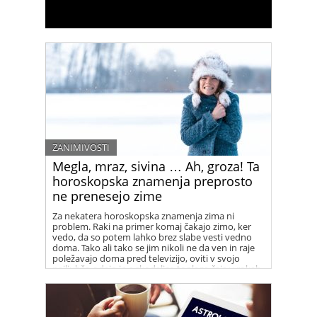
ZANIMIVOSTI
Megla, mraz, sivina … Ah, groza! Ta
horoskopska znamenja preprosto
ne prenesejo zime
Za nekatera horoskopska znamenja zima ni
problem. Raki na primer komaj čakajo zimo, ker
vedo, da so potem lahko brez slabe vesti vedno
doma. Tako ali tako se jim nikoli ne da ven in raje
poležavajo doma pred televizijo, oviti v svojo
najljubšo odejo in s skodelico toplega čaja v rokah.
Za nekatera druga znamenja pa je zima nočna
mora …ste med njimi?