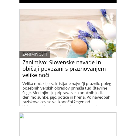
ZANIMIVOSTI
Zanimivo: Slovenske navade in
običaji povezani s praznovanjem
velike noči
Velika noč, ki je za kristjane največji praznik, poleg
posebnih verskih obredov prinaša tudi številne
šege. Med njimi je priprava velikonočnih jedi,
denimo šunke, jajc, potice in hrena. Po navedbah
raziskovalcev se velikonočni žegen od
Valvasorjevih časov do sodobnosti ni veliko
spremenil.