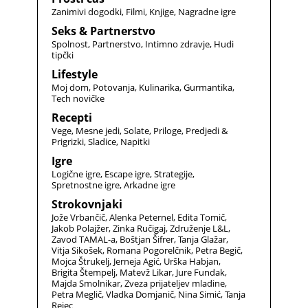
Zanimivi dogodki
Filmi
Knjige
Nagradne igre
Seks & Partnerstvo
Spolnost
Partnerstvo
Intimno zdravje
Hudi
tipčki
Lifestyle
Moj dom
Potovanja
Kulinarika
Gurmantika
Tech novičke
Recepti
Vege
Mesne jedi
Solate
Priloge
Predjedi &
Prigrizki
Sladice
Napitki
Igre
Logične igre
Escape igre
Strategije
Spretnostne igre
Arkadne igre
Strokovnjaki
Jože Vrbančič
Alenka Peternel
Edita Tomič
Jakob Polajžer
Zinka Ručigaj
Združenje L&L
Zavod TAMAL-a
Boštjan Šifrer
Tanja Glažar
Vitja Sikošek
Romana Pogorelčnik
Petra Begič
Mojca Štrukelj
Jerneja Agić
Urška Habjan
Brigita Štempelj
Matevž Likar
Jure Fundak
Majda Smolnikar
Zveza prijateljev mladine
Petra Meglič
Vladka Domjanič
Nina Simić
Tanja
Rejec