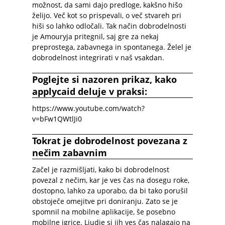
možnost, da sami dajo predloge, kakšno hišo
želijo. Več kot so prispevali, o več stvareh pri
hiši so lahko odločali. Tak način dobrodelnosti
je Amouryja pritegnil, saj gre za nekaj
preprostega, zabavnega in spontanega. Želel je
dobrodelnost integrirati v naš vsakdan.
Poglejte si nazoren prikaz, kako
applycaid deluje v praksi:
https://www.youtube.com/watch?
v=bFw1QWtlJi0
Tokrat je dobrodelnost povezana z
nečim zabavnim
Začel je razmišljati, kako bi dobrodelnost
povezal z nečim, kar je ves čas na dosegu roke,
dostopno, lahko za uporabo, da bi tako porušil
obstoječe omejitve pri doniranju. Zato se je
spomnil na mobilne aplikacije, še posebno
mobilne igrice. Ljudje si jih ves čas nalagajo na