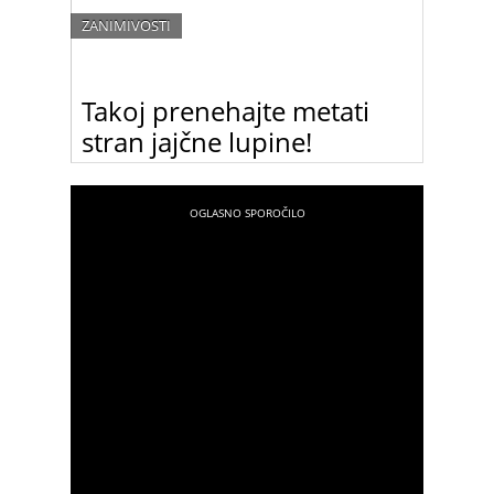
ZANIMIVOSTI
Takoj prenehajte metati
stran jajčne lupine!
Mečete stran jajčne lupine? Ko boste prebrali ta
članek, jih zagotovo ne boste več!