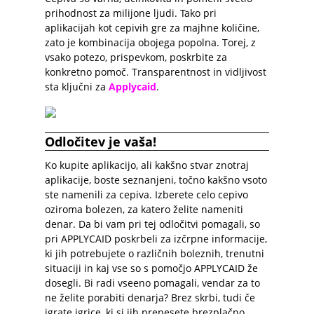
prihodnost za milijone ljudi. Tako pri
aplikacijah kot cepivih gre za majhne količine,
zato je kombinacija obojega popolna. Torej, z
vsako potezo, prispevkom, poskrbite za
konkretno pomoč. Transparentnost in vidljivost
sta ključni za
Applycaid
.
Odločitev je vaša!
Ko kupite aplikacijo, ali kakšno stvar znotraj
aplikacije, boste seznanjeni, točno kakšno vsoto
ste namenili za cepiva. Izberete celo cepivo
oziroma bolezen, za katero želite nameniti
denar. Da bi vam pri tej odločitvi pomagali, so
pri APPLYCAID poskrbeli za izčrpne informacije,
ki jih potrebujete o različnih boleznih, trenutni
situaciji in kaj vse so s pomočjo APPLYCAID že
dosegli. Bi radi vseeno pomagali, vendar za to
ne želite porabiti denarja? Brez skrbi, tudi če
igrate igrice, ki si jih prenesete brezplačno,