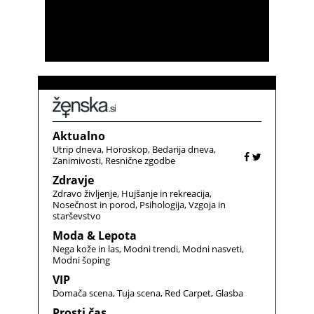
Aktualno
Utrip dneva
Horoskop
Bedarija dneva
Zanimivosti
Resnične zgodbe
Zdravje
Zdravo življenje
Hujšanje in rekreacija
Nosečnost in porod
Psihologija
Vzgoja in
starševstvo
Moda & Lepota
Nega kože in las
Modni trendi
Modni nasveti
Modni šoping
VIP
Domača scena
Tuja scena
Red Carpet
Glasba
Prosti čas