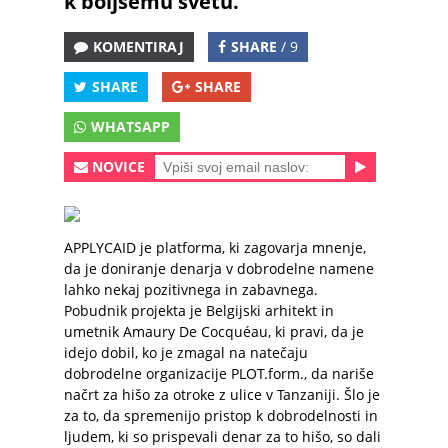
k boljšemu svetu.
KOMENTIRAJ
SHARE
/ 9
SHARE
SHARE
WHATSAPP
NOVICE
APPLYCAID je platforma, ki zagovarja mnenje,
da je doniranje denarja v dobrodelne namene
lahko nekaj pozitivnega in zabavnega.
Pobudnik projekta je Belgijski arhitekt in
umetnik Amaury De Cocquéau, ki pravi, da je
idejo dobil, ko je zmagal na natečaju
dobrodelne organizacije PLOT.form., da nariše
načrt za hišo za otroke z ulice v Tanzaniji. Šlo je
za to, da spremenijo pristop k dobrodelnosti in
ljudem, ki so prispevali denar za to hišo, so dali