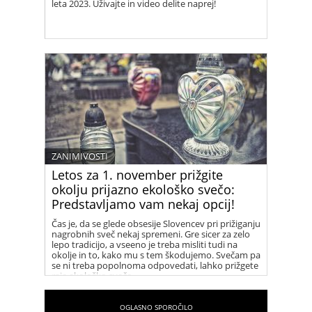
leta 2023. Uživajte in video delite naprej!
ZANIMIVOSTI
Letos za 1. november prižgite
okolju prijazno ekološko svečo:
Predstavljamo vam nekaj opcij!
Čas je, da se glede obsesije Slovencev pri prižiganju
nagrobnih sveč nekaj spremeni. Gre sicer za zelo
lepo tradicijo, a vseeno je treba misliti tudi na
okolje in to, kako mu s tem škodujemo. Svečam pa
se ni treba popolnoma odpovedati, lahko prižgete
raje ekološko svečo.