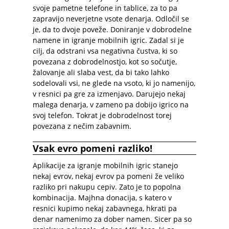
svoje pametne telefone in tablice, za to pa
zapravijo neverjetne vsote denarja. Odločil se
je, da to dvoje poveže. Doniranje v dobrodelne
namene in igranje mobilnih igric. Zadal si je
cilj, da odstrani vsa negativna čustva, ki so
povezana z dobrodelnostjo, kot so sočutje,
žalovanje ali slaba vest, da bi tako lahko
sodelovali vsi, ne glede na vsoto, ki jo namenijo,
v resnici pa gre za izmenjavo. Darujejo nekaj
malega denarja, v zameno pa dobijo igrico na
svoj telefon. Tokrat je dobrodelnost torej
povezana z nečim zabavnim.
Vsak evro pomeni razliko!
Aplikacije za igranje mobilnih igric stanejo
nekaj evrov, nekaj evrov pa pomeni že veliko
razliko pri nakupu cepiv. Zato je to popolna
kombinacija. Majhna donacija, s katero v
resnici kupimo nekaj zabavnega, hkrati pa
denar namenimo za dober namen. Sicer pa so