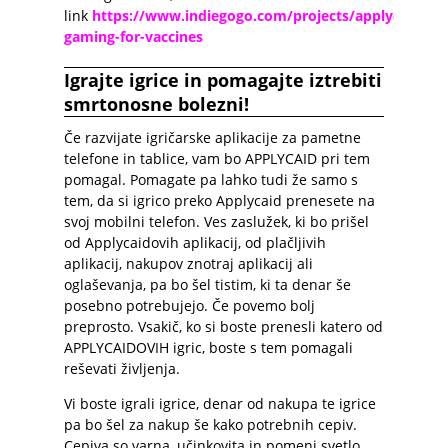
link
https://www.indiegogo.com/projects/applycaid-
gaming-for-vaccines
Igrajte igrice in pomagajte iztrebiti
smrtonosne bolezni!
Če razvijate igričarske aplikacije za pametne
telefone in tablice, vam bo APPLYCAID pri tem
pomagal. Pomagate pa lahko tudi že samo s
tem, da si igrico preko Applycaid prenesete na
svoj mobilni telefon. Ves zaslužek, ki bo prišel
od Applycaidovih aplikacij, od plačljivih
aplikacij, nakupov znotraj aplikacij ali
oglaševanja, pa bo šel tistim, ki ta denar še
posebno potrebujejo. Če povemo bolj
preprosto. Vsakič, ko si boste prenesli katero od
APPLYCAIDOVIH igric, boste s tem pomagali
reševati življenja.
Vi boste igrali igrice, denar od nakupa te igrice
pa bo šel za nakup še kako potrebnih cepiv.
Cepiva so varna, učinkovita in pomeni svetlo