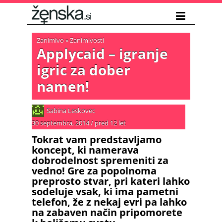
Zanimivo
»
Zanimivosti
Applycaid – igranje
igric za dober
namen!
Sabina Leskovec
30 septembra, 2014
/
pred 12 let
Tokrat vam predstavljamo
koncept, ki namerava
dobrodelnost spremeniti za
vedno! Gre za popolnoma
preprosto stvar, pri kateri lahko
sodeluje vsak, ki ima pametni
telefon, že z nekaj evri pa lahko
na zabaven način pripomorete