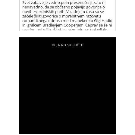
Svet zabave je vedno poln presenečenj, zato ni
nenavadno, da se občasno pojavijo govorice o
novih zvezdniških parih. V zadnjem času so se
začele širiti govorice o morebitnem razcvetu
romantičnega odnosa med manekenko Gigi Hadid
in igralcem Bradleyjem Cooperjem. Čeprav se še ni
uradno potrdilo, da sta v razmerju, se pojavljajo
številni namigi, ki vzbujajo zanimanje med
oboževalci.