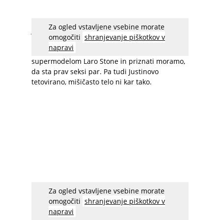
Za ogled vstavljene vsebine morate
Justin pa je postal tudi obraz spomladanske
omogočiti
shranjevanje piškotkov v
kampanje za Calvin Klein Jeans. V tem oglasu
napravi
pa nastopa skupaj z nizozemskim
supermodelom Laro Stone in priznati moramo,
da sta prav seksi par. Pa tudi Justinovo
tetovirano, mišičasto telo ni kar tako.
Za ogled vstavljene vsebine morate
Bieber se je tako pridružil slavnim kot so Mark
omogočiti
shranjevanje piškotkov v
Whalberg, Brooke Shields, Christy Turlington in
napravi
še številnim drugim znanim osebnostim, ki so