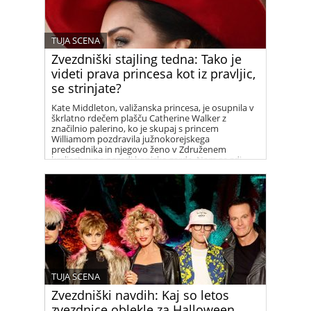
TUJA SCENA
Zvezdniški stajling tedna: Tako je
videti prava princesa kot iz pravljic,
se strinjate?
Kate Middleton, valižanska princesa, je osupnila v
škrlatno rdečem plašču Catherine Walker z
značilnio palerino, ko je skupaj s princem
Williamom pozdravila južnokorejskega
predsednika in njegovo ženo v Združenem
kraljestvu na paradi konjske garde. Nam se zdi
prelepa!
TUJA SCENA
Zvezdniški navdih: Kaj so letos
zvezdnice oblekle za Halloween