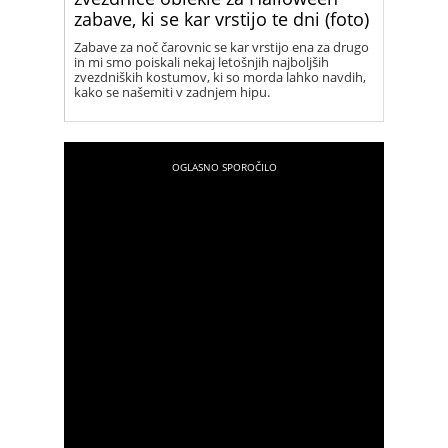
zabave, ki se kar vrstijo te dni (foto)
Zabave za noč čarovnic se kar vrstijo ena za drugo
in mi smo poiskali nekaj letošnjih najboljših
zvezdniških kostumov, ki so morda lahko navdih,
kako se našemiti v zadnjem hipu.