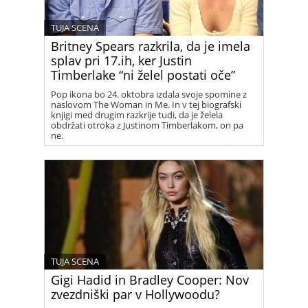
TUJA SCENA
Britney Spears razkrila, da je imela
splav pri 17.ih, ker Justin
Timberlake “ni želel postati oče”
Pop ikona bo 24. oktobra izdala svoje spomine z
naslovom The Woman in Me. In v tej biografski
knjigi med drugim razkrije tudi, da je želela
obdržati otroka z Justinom Timberlakom, on pa
ne.
TUJA SCENA
Gigi Hadid in Bradley Cooper: Nov
zvezdniški par v Hollywoodu?