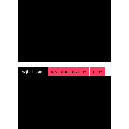
Najbolj brano
Ravnokar objavljeno
Teme