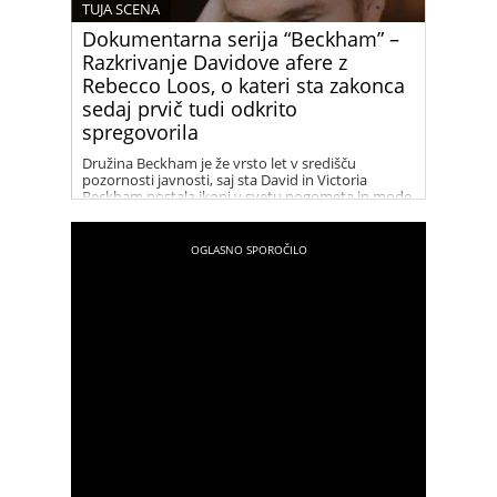
TUJA SCENA
Dokumentarna serija “Beckham” –
Razkrivanje Davidove afere z
Rebecco Loos, o kateri sta zakonca
sedaj prvič tudi odkrito
spregovorila
Družina Beckham je že vrsto let v središču
pozornosti javnosti, saj sta David in Victoria
Beckham postala ikoni v svetu nogometa in mode.
Njihov uspeh in glamur sta tema številnih člankov
in medijskih zapisov. V zadnjih letih pa so naslove
in špekulacije vse pogosteje zajeli tudi dogodki iz
preteklosti, zlasti afera med Davidom Beckhamom
in Rebecco Loos. Dokumentarna serija “Beckham”
nam ponuja vpogled v to obdobje njunega
življenja in razkriva, kaj se je resnično dogajalo
med njima.