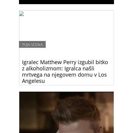
TUJA SCENA
Igralec Matthew Perry izgubil bitko
z alkoholizmom: Igralca našli
mrtvega na njegovem domu v Los
Angelesu
Matthew Perry, ikoničen igralec, ki je postal
legendaren po vlogi Chandlerja Binga v priljubljeni
televizijski seriji “Prijatelji,” je umrl danes ponoči.
Njegova smrt je pretresla svet zabave in njegove
oboževalce.