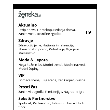
Aktualno
Utrip dneva
Horoskop
Bedarija dneva
Zanimivosti
Resnične zgodbe
Zdravje
Zdravo življenje
Hujšanje in rekreacija
Nosečnost in porod
Psihologija
Vzgoja in
starševstvo
Moda & Lepota
Nega kože in las
Modni trendi
Modni nasveti
Modni šoping
VIP
Domača scena
Tuja scena
Red Carpet
Glasba
Prosti čas
Zanimivi dogodki
Filmi
Knjige
Nagradne igre
Seks & Partnerstvo
Spolnost
Partnerstvo
Intimno zdravje
Hudi
tipčki