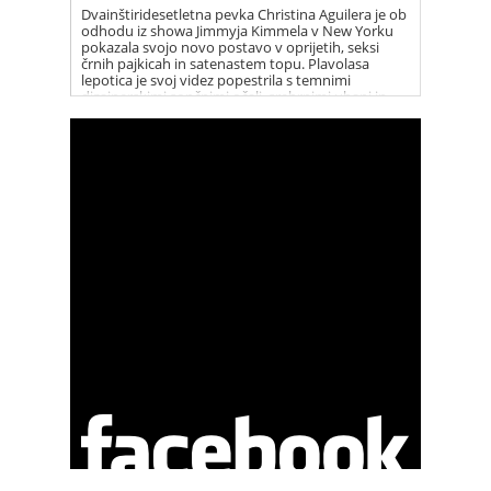
Dvainštiridesetletna pevka Christina Aguilera je ob
odhodu iz showa Jimmyja Kimmela v New Yorku
pokazala svojo novo postavo v oprijetih, seksi
črnih pajkicah in satenastem topu. Plavolasa
lepotica je svoj videz popestrila s temnimi
dizajnerskimi sončnimi očali, srebrnimi uhani in
vrsto elegantnih ogrlic. Christina je vse prisotne
presenetila s svojim novim, fit videzom, po tem ko
se je dolga leta borila z odvečnimi kilogrami.