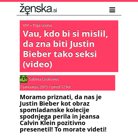
VIP
»
Tuja scena
Vau, kdo bi si mislil,
da zna biti Justin
Bieber tako seksi
(video)
Sabina Leskovec
7 januarja, 2015
/
pred 12 let
Moramo priznati, da nas je
Justin Bieber kot obraz
spomladanske kolecije
spodnjega perila in jeansa
Calvin Klein pozitivno
presenetil! To morate videti!