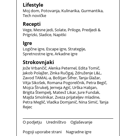
Lifestyle
Moj dom
Potovanja
Kulinarika
Gurmantika
Tech novičke
Recepti
Vege
Mesne jedi
Solate
Priloge
Predjedi &
Prigrizki
Sladice
Napitki
Igre
Logične igre
Escape igre
Strategije
Spretnostne igre
Arkadne igre
Strokovnjaki
Jože Vrbančič
Alenka Peternel
Edita Tomič
Jakob Polajžer
Zinka Ručigaj
Združenje L&L
Zavod TAMAL-a
Boštjan Šifrer
Tanja Glažar
Vitja Sikošek
Romana Pogorelčnik
Petra Begič
Mojca Štrukelj
Jerneja Agić
Urška Habjan
Brigita Štempelj
Matevž Likar
Jure Fundak
Majda Smolnikar
Zveza prijateljev mladine
Petra Meglič
Vladka Domjanič
Nina Simić
Tanja
Rejec
O podjetju
Uredništvo
Oglaševanje
Pogoji uporabe strani
Nagradne igre