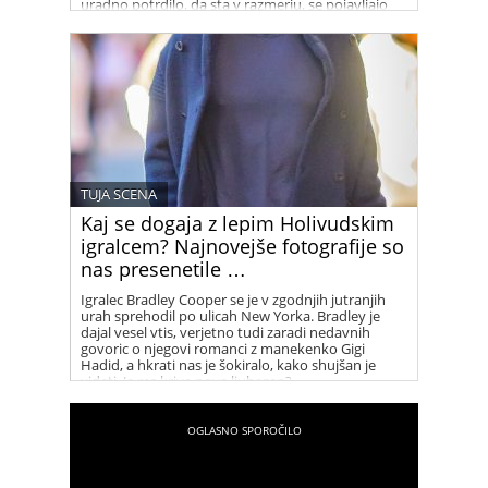
uradno potrdilo, da sta v razmerju, se pojavljajo
številni namigi, ki vzbujajo zanimanje med
oboževalci.
TUJA SCENA
Kaj se dogaja z lepim Holivudskim
igralcem? Najnovejše fotografije so
nas presenetile …
Igralec Bradley Cooper se je v zgodnjih jutranjih
urah sprehodil po ulicah New Yorka. Bradley je
dajal vesel vtis, verjetno tudi zaradi nedavnih
govoric o njegovi romanci z manekenko Gigi
Hadid, a hkrati nas je šokiralo, kako shujšan je
videti. Je res kriva nova ljubezen?