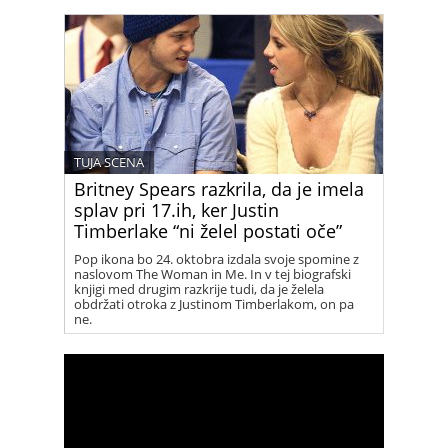
TUJA SCENA
Britney Spears razkrila, da je imela
splav pri 17.ih, ker Justin
Timberlake “ni želel postati oče”
Pop ikona bo 24. oktobra izdala svoje spomine z
naslovom The Woman in Me. In v tej biografski
knjigi med drugim razkrije tudi, da je želela
obdržati otroka z Justinom Timberlakom, on pa
ne.