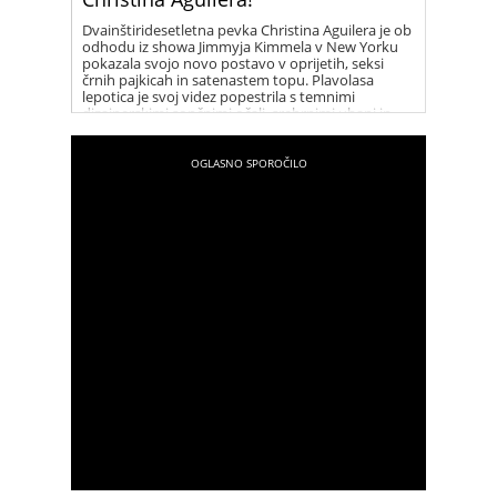
Dvainštiridesetletna pevka Christina Aguilera je ob
odhodu iz showa Jimmyja Kimmela v New Yorku
pokazala svojo novo postavo v oprijetih, seksi
črnih pajkicah in satenastem topu. Plavolasa
lepotica je svoj videz popestrila s temnimi
dizajnerskimi sončnimi očali, srebrnimi uhani in
vrsto elegantnih ogrlic. Christina je vse prisotne
presenetila s svojim novim, fit videzom, po tem ko
se je dolga leta borila z odvečnimi kilogrami.