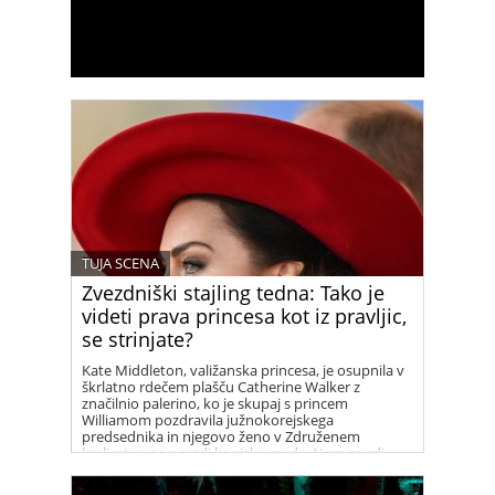
TUJA SCENA
Zvezdniški stajling tedna: Tako je
videti prava princesa kot iz pravljic,
se strinjate?
Kate Middleton, valižanska princesa, je osupnila v
škrlatno rdečem plašču Catherine Walker z
značilnio palerino, ko je skupaj s princem
Williamom pozdravila južnokorejskega
predsednika in njegovo ženo v Združenem
kraljestvu na paradi konjske garde. Nam se zdi
prelepa!