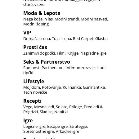
starševstvo
Moda & Lepota
Nega kože in las
Modni trendi
Modni nasveti
Modni šoping
VIP
Domača scena
Tuja scena
Red Carpet
Glasba
Prosti čas
Zanimivi dogodki
Filmi
Knjige
Nagradne igre
Seks & Partnerstvo
Spolnost
Partnerstvo
Intimno zdravje
Hudi
tipčki
Lifestyle
Moj dom
Potovanja
Kulinarika
Gurmantika
Tech novičke
Recepti
Vege
Mesne jedi
Solate
Priloge
Predjedi &
Prigrizki
Sladice
Napitki
Igre
Logične igre
Escape igre
Strategije
Spretnostne igre
Arkadne igre