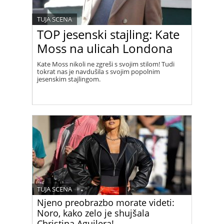
TUJA SCENA
TOP jesenski stajling: Kate
Moss na ulicah Londona
Kate Moss nikoli ne zgreši s svojim stilom! Tudi
tokrat nas je navdušila s svojim popolnim
jesenskim stajlingom.
TUJA SCENA
Njeno preobrazbo morate videti:
Noro, kako zelo je shujšala
Christina Aguilera!