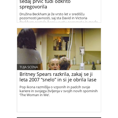
sedaj prvič tudi odkrito
spregovorila
Družina Beckham je že vrsto let v središču
pozornosti javnosti, saj sta David in Victoria
Beckham postala ikoni v svetu nogometa in mode.
Njihov uspeh in glamur sta tema številnih člankov
in medijskih zapisov. V zadnjih letih pa so naslove
in špekulacije vse pogosteje zajeli tudi dogodki iz
preteklosti, zlasti afera med Davidom Beckhamom
in Rebecco Loos. Dokumentarna serija “Beckham”
nam ponuja vpogled v to obdobje njunega
življenja in razkriva, kaj se je resnično dogajalo
med njima.
TUJA SCENA
Britney Spears razkrila, zakaj se ji
leta 2007 “snelo” in si je obrila lase
Pop ikona razmišlja o vzponih in padcih svoje
kariere in svojega življenja v svojih novih spominih
‘The Woman in Me’.