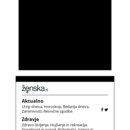
Aktualno
Utrip dneva
Horoskop
Bedarija dneva
Zanimivosti
Resnične zgodbe
Zdravje
Zdravo življenje
Hujšanje in rekreacija
Nosečnost in porod
Psihologija
Vzgoja in