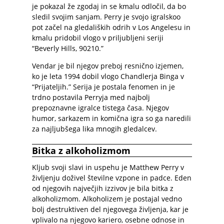
je pokazal že zgodaj in se kmalu odločil, da bo
sledil svojim sanjam. Perry je svojo igralskoo
pot začel na gledaliških odrih v Los Angelesu in
kmalu pridobil vlogo v priljubljeni seriji
“Beverly Hills, 90210.”
Vendar je bil njegov preboj resnično izjemen,
ko je leta 1994 dobil vlogo Chandlerja Binga v
“Prijateljih.” Serija je postala fenomen in je
trdno postavila Perryja med najbolj
prepoznavne igralce tistega časa. Njegov
humor, sarkazem in komična igra so ga naredili
za najljubšega lika mnogih gledalcev.
Bitka z alkoholizmom
Kljub svoji slavi in uspehu je Matthew Perry v
življenju doživel številne vzpone in padce. Eden
od njegovih največjih izzivov je bila bitka z
alkoholizmom. Alkoholizem je postajal vedno
bolj destruktiven del njegovega življenja, kar je
vplivalo na njegovo kariero, osebne odnose in