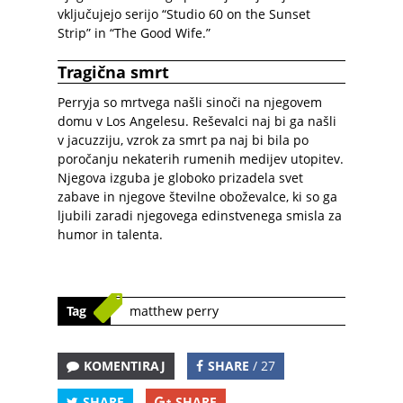
vključujejo serijo “Studio 60 on the Sunset
Strip” in “The Good Wife.”
Tragična smrt
Perryja so mrtvega našli sinoči na njegovem
domu v Los Angelesu. Reševalci naj bi ga našli
v jacuzziju, vzrok za smrt pa naj bi bila po
poročanju nekaterih rumenih medijev utopitev.
Njegova izguba je globoko prizadela svet
zabave in njegove številne oboževalce, ki so ga
ljubili zaradi njegovega edinstvenega smisla za
humor in talenta.
Tag
matthew perry
KOMENTIRAJ
SHARE
/ 27
SHARE
SHARE