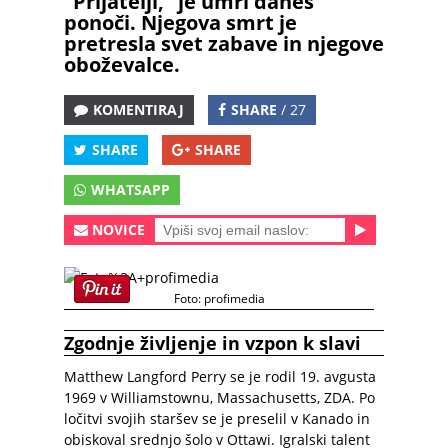
“Prijatelji,” je umrl danes
ponoči. Njegova smrt je
pretresla svet zabave in njegove
oboževalce.
KOMENTIRAJ
SHARE
/ 27
SHARE
SHARE
WHATSAPP
NOVICE
Foto: profimedia
Zgodnje življenje in vzpon k slavi
Matthew Langford Perry se je rodil 19. avgusta
1969 v Williamstownu, Massachusetts, ZDA. Po
ločitvi svojih staršev se je preselil v Kanado in
obiskoval srednjo šolo v Ottawi. Igralski talent