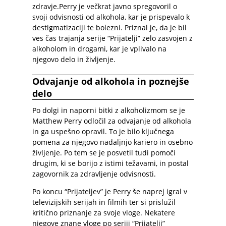
zdravje.Perry je večkrat javno spregovoril o
svoji odvisnosti od alkohola, kar je prispevalo k
destigmatizaciji te bolezni. Priznal je, da je bil
ves čas trajanja serije “Prijatelji” zelo zasvojen z
alkoholom in drogami, kar je vplivalo na
njegovo delo in življenje.
Odvajanje od alkohola in poznejše
delo
Po dolgi in naporni bitki z alkoholizmom se je
Matthew Perry odločil za odvajanje od alkohola
in ga uspešno opravil. To je bilo ključnega
pomena za njegovo nadaljnjo kariero in osebno
življenje. Po tem se je posvetil tudi pomoči
drugim, ki se borijo z istimi težavami, in postal
zagovornik za zdravljenje odvisnosti.
Po koncu “Prijateljev” je Perry še naprej igral v
televizijskih serijah in filmih ter si prislužil
kritično priznanje za svoje vloge. Nekatere
njegove znane vloge po seriji “Prijatelji”