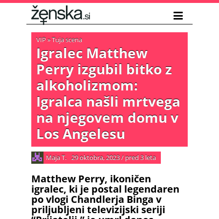
VIP
»
Tuja scena
Igralec Matthew
Perry izgubil bitko z
alkoholizmom:
Igralca našli mrtvega
na njegovem domu v
Los Angelesu
Maja T.
29 oktobra, 2023
/
pred 3 leta
Matthew Perry, ikoničen
igralec, ki je postal legendaren
po vlogi Chandlerja Binga v
priljubljeni televizijski seriji