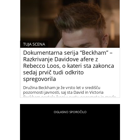
legendaren po vlogi Chandlerja Binga v priljubljeni
televizijski seriji “Prijatelji,” je umrl danes ponoči.
Njegova smrt je pretresla svet zabave in njegove
oboževalce.
TUJA SCENA
Dokumentarna serija “Beckham” –
Razkrivanje Davidove afere z
Rebecco Loos, o kateri sta zakonca
sedaj prvič tudi odkrito
spregovorila
Družina Beckham je že vrsto let v središču
pozornosti javnosti, saj sta David in Victoria
Beckham postala ikoni v svetu nogometa in mode.
Njihov uspeh in glamur sta tema številnih člankov
in medijskih zapisov. V zadnjih letih pa so naslove
in špekulacije vse pogosteje zajeli tudi dogodki iz
preteklosti, zlasti afera med Davidom Beckhamom
in Rebecco Loos. Dokumentarna serija “Beckham”
nam ponuja vpogled v to obdobje njunega
življenja in razkriva, kaj se je resnično dogajalo
med njima.