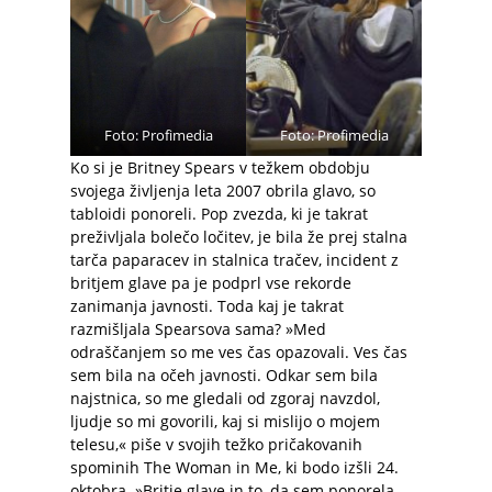
Foto: Profimedia
Foto: Profimedia
Ko si je Britney Spears v težkem obdobju
svojega življenja leta 2007 obrila glavo, so
tabloidi ponoreli. Pop zvezda, ki je takrat
preživljala bolečo ločitev, je bila že prej stalna
tarča paparacev in stalnica tračev, incident z
britjem glave pa je podprl vse rekorde
zanimanja javnosti. Toda kaj je takrat
razmišljala Spearsova sama? »Med
odraščanjem so me ves čas opazovali. Ves čas
sem bila na očeh javnosti. Odkar sem bila
najstnica, so me gledali od zgoraj navzdol,
ljudje so mi govorili, kaj si mislijo o mojem
telesu,« piše v svojih težko pričakovanih
spominih The Woman in Me, ki bodo izšli 24.
oktobra. »Britje glave in to, da sem ponorela,