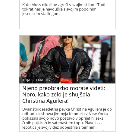
Kate Moss nikoli ne zgreši s svojim stilom! Tudi
tokrat nas je navdušila s svojim popolnim
jesenskim stajlingom.
TUJA SCENA
Njeno preobrazbo morate videti:
Noro, kako zelo je shujšala
Christina Aguilera!
Dvainštiridesetletna pevka Christina Aguilera je ob
odhodu iz showa Jimmyja Kimmela v New Yorku
pokazala svojo novo postavo v oprijetih, seksi
črnih pajkicah in satenastem topu. Plavolasa
lepotica je svoj videz popestrila s temnimi
dizajnerskimi sončnimi očali, srebrnimi uhani in