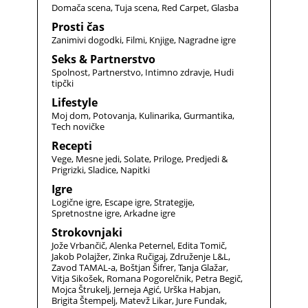
Domača scena
Tuja scena
Red Carpet
Glasba
Prosti čas
Zanimivi dogodki
Filmi
Knjige
Nagradne igre
Seks & Partnerstvo
Spolnost
Partnerstvo
Intimno zdravje
Hudi
tipčki
Lifestyle
Moj dom
Potovanja
Kulinarika
Gurmantika
Tech novičke
Recepti
Vege
Mesne jedi
Solate
Priloge
Predjedi &
Prigrizki
Sladice
Napitki
Igre
Logične igre
Escape igre
Strategije
Spretnostne igre
Arkadne igre
Strokovnjaki
Jože Vrbančič
Alenka Peternel
Edita Tomič
Jakob Polajžer
Zinka Ručigaj
Združenje L&L
Zavod TAMAL-a
Boštjan Šifrer
Tanja Glažar
Vitja Sikošek
Romana Pogorelčnik
Petra Begič
Mojca Štrukelj
Jerneja Agić
Urška Habjan
Brigita Štempelj
Matevž Likar
Jure Fundak