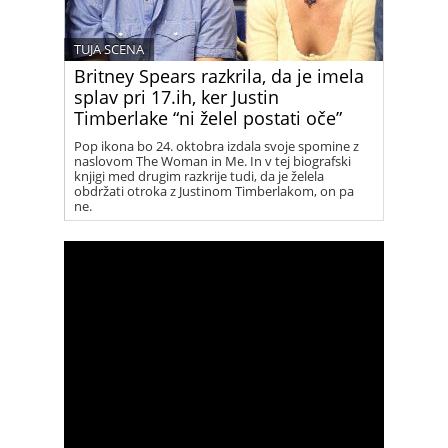
TUJA SCENA
Britney Spears razkrila, da je imela
splav pri 17.ih, ker Justin
Timberlake “ni želel postati oče”
Pop ikona bo 24. oktobra izdala svoje spomine z
naslovom The Woman in Me. In v tej biografski
knjigi med drugim razkrije tudi, da je želela
obdržati otroka z Justinom Timberlakom, on pa
ne.