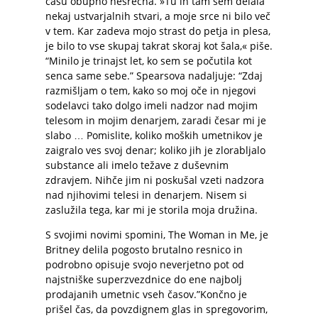
času obupno nesrečna. »Tu in tam sem delala
nekaj ustvarjalnih stvari, a moje srce ni bilo več
v tem. Kar zadeva mojo strast do petja in plesa,
je bilo to vse skupaj takrat skoraj kot šala,« piše.
“Minilo je trinajst let, ko sem se počutila kot
senca same sebe.” Spearsova nadaljuje: “Zdaj
razmišljam o tem, kako so moj oče in njegovi
sodelavci tako dolgo imeli nadzor nad mojim
telesom in mojim denarjem, zaradi česar mi je
slabo … Pomislite, koliko moških umetnikov je
zaigralo ves svoj denar; koliko jih je zlorabljalo
substance ali imelo težave z duševnim
zdravjem. Nihče jim ni poskušal vzeti nadzora
nad njihovimi telesi in denarjem. Nisem si
zaslužila tega, kar mi je storila moja družina.
S svojimi novimi spomini, The Woman in Me, je
Britney delila pogosto brutalno resnico in
podrobno opisuje svojo neverjetno pot od
najstniške superzvezdnice do ene najbolj
prodajanih umetnic vseh časov.”Končno je
prišel čas, da povzdignem glas in spregovorim,