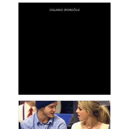
vrsto elegantnih ogrlic. Christina je vse prisotne
presenetila s svojim novim, fit videzom, po tem ko
se je dolga leta borila z odvečnimi kilogrami.