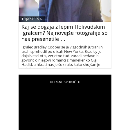
TUJA SCENA
Kaj se dogaja z lepim Holivudskim
igralcem? Najnovejše fotografije so
nas presenetile …
Igralec Bradley Cooper se je v zgodnjih jutranjih
urah sprehodil po ulicah New Yorka. Bradley je
dajal vesel vtis, verjetno tudi zaradi nedavnih
govoric o njegovi romanci z manekenko Gigi
Hadid, a hkrati nas je šokiralo, kako shujšan je
videti. Je res kriva nova ljubezen?