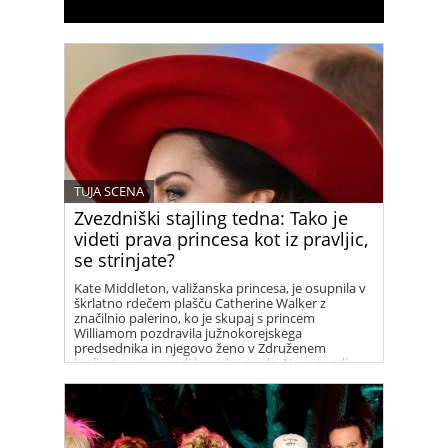
TUJA SCENA
Zvezdniški stajling tedna: Tako je
videti prava princesa kot iz pravljic,
se strinjate?
Kate Middleton, valižanska princesa, je osupnila v
škrlatno rdečem plašču Catherine Walker z
značilnio palerino, ko je skupaj s princem
Williamom pozdravila južnokorejskega
predsednika in njegovo ženo v Združenem
kraljestvu na paradi konjske garde. Nam se zdi
prelepa!