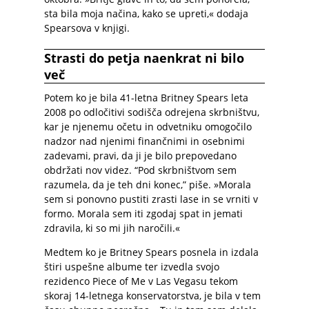
sta bila moja načina, kako se upreti,« dodaja
Spearsova v knjigi.
Strasti do petja naenkrat ni bilo
več
Potem ko je bila 41-letna Britney Spears leta
2008 po odločitivi sodišča odrejena skrbništvu,
kar je njenemu očetu in odvetniku omogočilo
nadzor nad njenimi finančnimi in osebnimi
zadevami, pravi, da ji je bilo prepovedano
obdržati nov videz. “Pod skrbništvom sem
razumela, da je teh dni konec,” piše. »Morala
sem si ponovno pustiti zrasti lase in se vrniti v
formo. Morala sem iti zgodaj spat in jemati
zdravila, ki so mi jih naročili.«
Medtem ko je Britney Spears posnela in izdala
štiri uspešne albume ter izvedla svojo
rezidenco Piece of Me v Las Vegasu tekom
skoraj 14-letnega konservatorstva, je bila v tem