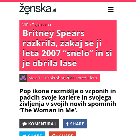
VIP
»
Tuja scena
Britney Spears
razkrila, zakaj se ji
leta 2007 “snelo” in si
je obrila lase
Maja T.
19 oktobra, 2023
/
pred 3 leta
Pop ikona razmišlja o vzponih in
padcih svoje kariere in svojega
življenja v svojih novih spominih
‘The Woman in Me’.
KOMENTIRAJ
SHARE
SHARE
SHARE