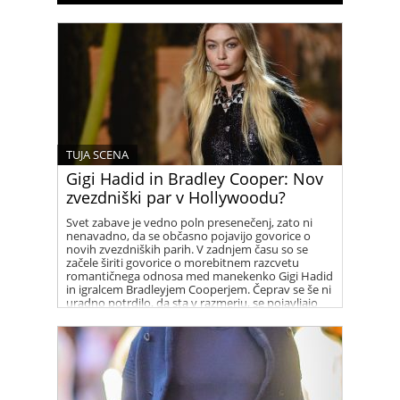
TUJA SCENA
Gigi Hadid in Bradley Cooper: Nov
zvezdniški par v Hollywoodu?
Svet zabave je vedno poln presenečenj, zato ni
nenavadno, da se občasno pojavijo govorice o
novih zvezdniških parih. V zadnjem času so se
začele širiti govorice o morebitnem razcvetu
romantičnega odnosa med manekenko Gigi Hadid
in igralcem Bradleyjem Cooperjem. Čeprav se še ni
uradno potrdilo, da sta v razmerju, se pojavljajo
številni namigi, ki vzbujajo zanimanje med
oboževalci.