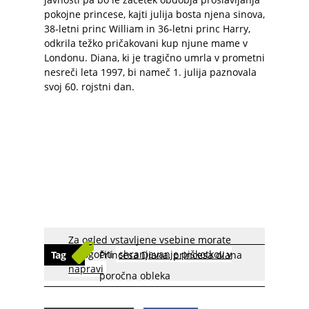
pokojne princese, kajti julija bosta njena sinova,
38-letni princ William in 36-letni princ Harry,
odkrila težko pričakovani kup njune mame v
Londonu. Diana, ki je tragično umrla v prometni
nesreči leta 1997, bi nameč 1. julija paznovala
svoj 60. rojstni dan.
Za ogled vstavljene vsebine morate
omogočiti
shranjevanje piškotkov v
Tag
Princesa Diana
,
princesa diana
napravi
poročna obleka