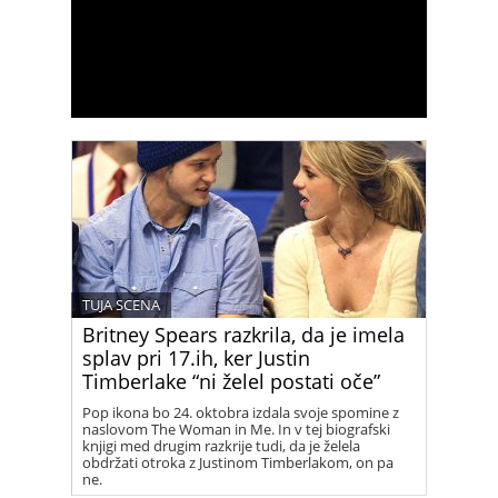
TUJA SCENA
Britney Spears razkrila, da je imela
splav pri 17.ih, ker Justin
Timberlake “ni želel postati oče”
Pop ikona bo 24. oktobra izdala svoje spomine z
naslovom The Woman in Me. In v tej biografski
knjigi med drugim razkrije tudi, da je želela
obdržati otroka z Justinom Timberlakom, on pa
ne.