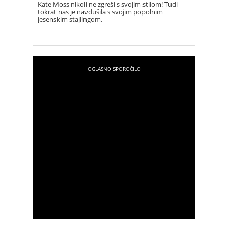
Kate Moss nikoli ne zgreši s svojim stilom! Tudi
tokrat nas je navdušila s svojim popolnim
jesenskim stajlingom.