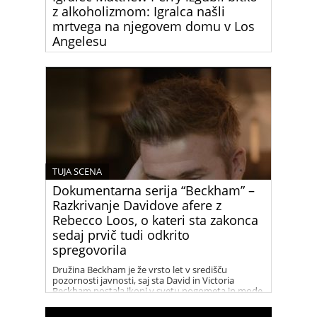
z alkoholizmom: Igralca našli
mrtvega na njegovem domu v Los
Angelesu
Matthew Perry, ikoničen igralec, ki je postal
legendaren po vlogi Chandlerja Binga v priljubljeni
televizijski seriji “Prijatelji,” je umrl danes ponoči.
Njegova smrt je pretresla svet zabave in njegove
oboževalce.
TUJA SCENA
Dokumentarna serija “Beckham” –
Razkrivanje Davidove afere z
Rebecco Loos, o kateri sta zakonca
sedaj prvič tudi odkrito
spregovorila
Družina Beckham je že vrsto let v središču
pozornosti javnosti, saj sta David in Victoria
Beckham postala ikoni v svetu nogometa in mode.
Njihov uspeh in glamur sta tema številnih člankov
in medijskih zapisov. V zadnjih letih pa so naslove