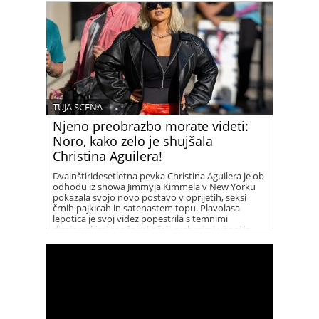
TUJA SCENA
Njeno preobrazbo morate videti:
Noro, kako zelo je shujšala
Christina Aguilera!
Dvainštiridesetletna pevka Christina Aguilera je ob
odhodu iz showa Jimmyja Kimmela v New Yorku
pokazala svojo novo postavo v oprijetih, seksi
črnih pajkicah in satenastem topu. Plavolasa
lepotica je svoj videz popestrila s temnimi
dizajnerskimi sončnimi očali, srebrnimi uhani in
vrsto elegantnih ogrlic. Christina je vse prisotne
presenetila s svojim novim, fit videzom, po tem ko
se je dolga leta borila z odvečnimi kilogrami.