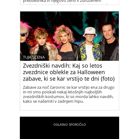
predsednika in njegovo ženo v Združenem
kraljestvu na paradi konjske garde. Nam se zdi
prelepa!
TUJA SCENA
Zvezdniški navdih: Kaj so letos
zvezdnice oblekle za Halloween
zabave, ki se kar vrstijo te dni (foto)
Zabave za noč čarovnic se kar vrstijo ena za drugo
in mi smo poiskali nekaj letošnjih najboljših
zvezdniških kostumov, ki so morda lahko navdih,
kako se našemiti v zadnjem hipu.