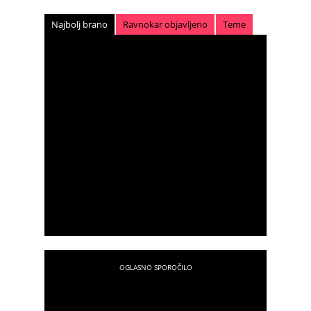
Najbolj brano
Ravnokar objavljeno
Teme