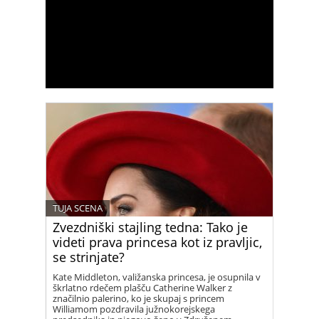
TUJA SCENA
Zvezdniški stajling tedna: Tako je
videti prava princesa kot iz pravljic,
se strinjate?
Kate Middleton, valižanska princesa, je osupnila v
škrlatno rdečem plašču Catherine Walker z
značilnio palerino, ko je skupaj s princem
Williamom pozdravila južnokorejskega