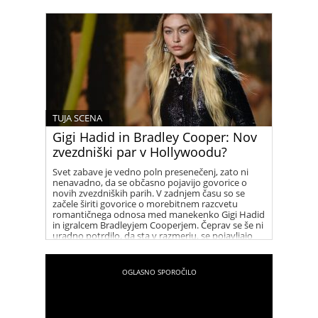
TUJA SCENA
Gigi Hadid in Bradley Cooper: Nov
zvezdniški par v Hollywoodu?
Svet zabave je vedno poln presenečenj, zato ni
nenavadno, da se občasno pojavijo govorice o
novih zvezdniških parih. V zadnjem času so se
začele širiti govorice o morebitnem razcvetu
romantičnega odnosa med manekenko Gigi Hadid
in igralcem Bradleyjem Cooperjem. Čeprav se še ni
uradno potrdilo, da sta v razmerju, se pojavljajo
številni namigi, ki vzbujajo zanimanje med
oboževalci.