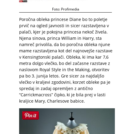
Foto: Profimedia
Poročna obleka princese Diane bo to poletje
prvič na ogled javnosti in sicer razstavljena v
palači, kjer je pokojna princesa nekoč živela.
Njena sinova, princa William in Harry, sta
namreč privolila, da bo poročna obleka njune
mame razstavljena kot del najnovejše razstave
v Kensingtonski palači. Obleka, ki ima kar 7,6
metra dolgo vlečko, bo del začasne razstave z
naslovom Royal Style in the Making, otvoritev
pa bo 3. junija letos. Gre sicer za najdaljšo
vlečko v kraljevi zgodovini, korzet obleke pa je
spredaj in zadaj opremljen z antično
“Carrickmacross” čipko, ki je bila prej v lasti
kraljice Mary, Charlesove babice.