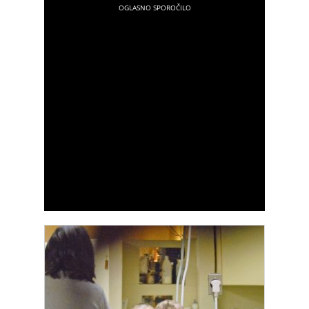
in špekulacije vse pogosteje zajeli tudi dogodki iz
preteklosti, zlasti afera med Davidom Beckhamom
in Rebecco Loos. Dokumentarna serija “Beckham”
nam ponuja vpogled v to obdobje njunega
življenja in razkriva, kaj se je resnično dogajalo
med njima.