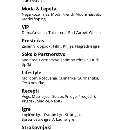
starševstvo
Moda & Lepota
Nega kože in las
Modni trendi
Modni nasveti
Modni šoping
VIP
Domača scena
Tuja scena
Red Carpet
Glasba
Prosti čas
Zanimivi dogodki
Filmi
Knjige
Nagradne igre
Seks & Partnerstvo
Spolnost
Partnerstvo
Intimno zdravje
Hudi
tipčki
Lifestyle
Moj dom
Potovanja
Kulinarika
Gurmantika
Tech novičke
Recepti
Vege
Mesne jedi
Solate
Priloge
Predjedi &
Prigrizki
Sladice
Napitki
Igre
Logične igre
Escape igre
Strategije
Spretnostne igre
Arkadne igre
Strokovnjaki