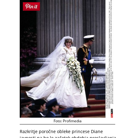
Foto: Profimedia
Razkritje poročne obleke princese Diane
javnosti pa bo le začetek obdobja proslavljanja