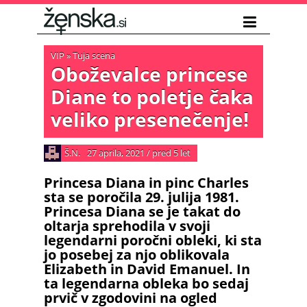
VIP
»
Tuja scena
Oboževalce princese
Diane to poletje čaka
veliko presenečenje!
Š.N.
27 aprila, 2021
/
pred 5 let
Princesa Diana in pinc Charles
sta se poročila 29. julija 1981.
Princesa Diana se je takat do
oltarja sprehodila v svoji
legendarni poročni obleki, ki sta
jo posebej za njo oblikovala
Elizabeth in David Emanuel. In
ta legendarna obleka bo sedaj
prvič v zgodovini na ogled