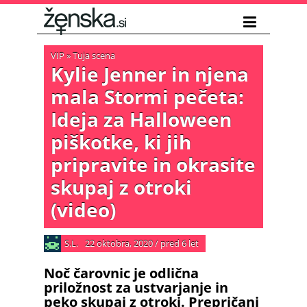
VIP
»
Tuja scena
Kylie Jenner in njena
mala Stormi pečeta:
Ideja za Halloween
piškotke, ki jih
pripravite in okrasite
skupaj z otroki
(video)
S.L.
22 oktobra, 2020
/
pred 6 let
Noč čarovnic je odlična
priložnost za ustvarjanje in
peko skupaj z otroki. Prepričani