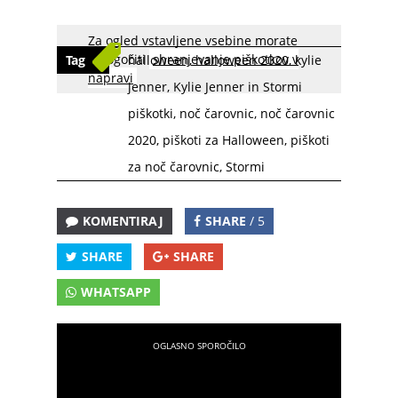
Za ogled vstavljene vsebine morate
omogočiti
shranjevanje piškotkov v
Tag
halloween
,
halloween 2020
,
kylie
napravi
jenner
,
Kylie Jenner in Stormi
piškotki
,
noč čarovnic
,
noč čarovnic
2020
,
piškoti za Halloween
,
piškoti
za noč čarovnic
,
Stormi
KOMENTIRAJ
SHARE
/ 5
SHARE
SHARE
WHATSAPP