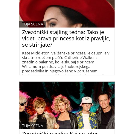
TUJA SCENA
Zvezdniški stajling tedna: Tako je
videti prava princesa kot iz pravljic,
se strinjate?
Kate Middleton, valižanska princesa, je osupnila v
škrlatno rdečem plašču Catherine Walker z
značilnio palerino, ko je skupaj s princem
Williamom pozdravila južnokorejskega
predsednika in njegovo ženo v Združenem
kraljestvu na paradi konjske garde. Nam se zdi
prelepa!
TUJA SCENA
Zvezdniški navdih: Kaj so letos