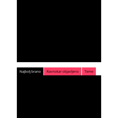
Najbolj brano
Ravnokar objavljeno
Teme