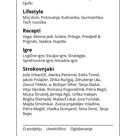
tipčki
Lifestyle
Moj dom
Potovanja
Kulinarika
Gurmantika
Tech novičke
Recepti
Vege
Mesne jedi
Solate
Priloge
Predjedi &
Prigrizki
Sladice
Napitki
Igre
Logične igre
Escape igre
Strategije
Spretnostne igre
Arkadne igre
Strokovnjaki
Jože Vrbančič
Alenka Peternel
Edita Tomič
Jakob Polajžer
Zinka Ručigaj
Združenje L&L
Zavod TAMAL-a
Boštjan Šifrer
Tanja Glažar
Vitja Sikošek
Romana Pogorelčnik
Petra Begič
Mojca Štrukelj
Jerneja Agić
Urška Habjan
Brigita Štempelj
Matevž Likar
Jure Fundak
Majda Smolnikar
Zveza prijateljev mladine
Petra Meglič
Vladka Domjanič
Nina Simić
Tanja
Rejec
O podjetju
Uredništvo
Oglaševanje