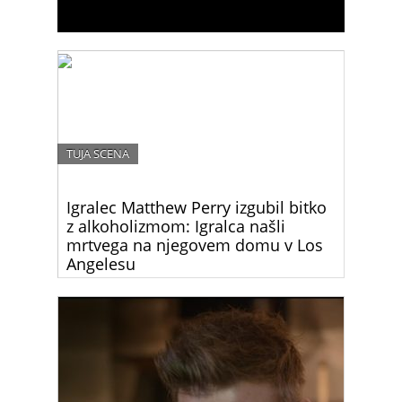
TUJA SCENA
Igralec Matthew Perry izgubil bitko
z alkoholizmom: Igralca našli
mrtvega na njegovem domu v Los
Angelesu
Matthew Perry, ikoničen igralec, ki je postal
legendaren po vlogi Chandlerja Binga v priljubljeni
televizijski seriji “Prijatelji,” je umrl danes ponoči.
Njegova smrt je pretresla svet zabave in njegove
oboževalce.