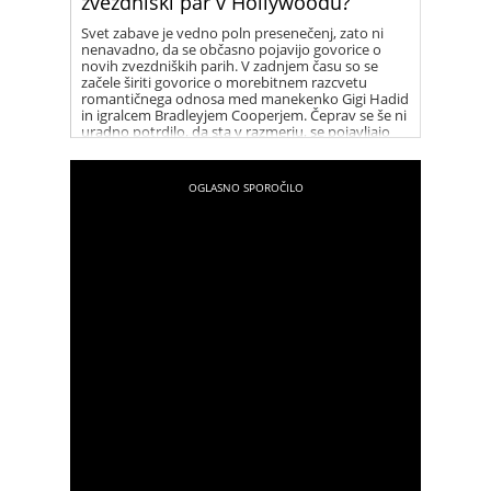
zvezdniški par v Hollywoodu?
Svet zabave je vedno poln presenečenj, zato ni
nenavadno, da se občasno pojavijo govorice o
novih zvezdniških parih. V zadnjem času so se
začele širiti govorice o morebitnem razcvetu
romantičnega odnosa med manekenko Gigi Hadid
in igralcem Bradleyjem Cooperjem. Čeprav se še ni
uradno potrdilo, da sta v razmerju, se pojavljajo
številni namigi, ki vzbujajo zanimanje med
oboževalci.