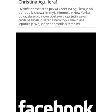
Christina Aguilera!
Dvainštiridesetletna pevka Christina Aguilera je ob
odhodu iz showa Jimmyja Kimmela v New Yorku
pokazala svojo novo postavo v oprijetih, seksi
črnih pajkicah in satenastem topu. Plavolasa
lepotica je svoj videz popestrila s temnimi
dizajnerskimi sončnimi očali, srebrnimi uhani in
vrsto elegantnih ogrlic. Christina je vse prisotne
presenetila s svojim novim, fit videzom, po tem ko
se je dolga leta borila z odvečnimi kilogrami.