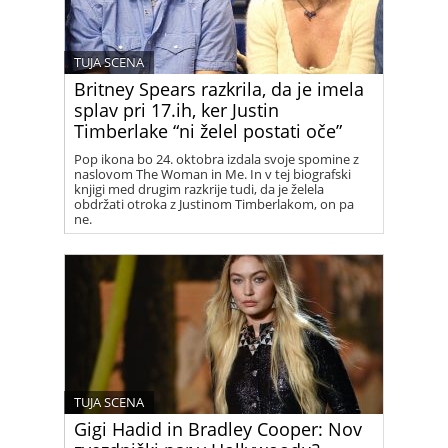
TUJA SCENA
Britney Spears razkrila, da je imela
splav pri 17.ih, ker Justin
Timberlake “ni želel postati oče”
Pop ikona bo 24. oktobra izdala svoje spomine z
naslovom The Woman in Me. In v tej biografski
knjigi med drugim razkrije tudi, da je želela
obdržati otroka z Justinom Timberlakom, on pa
ne.
TUJA SCENA
Gigi Hadid in Bradley Cooper: Nov