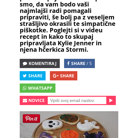
smo, da vam bodo vaši
najmlajši radi pomagali
pripraviti, še bolj pa z veseljem
strašljivo okrasili te simpatične
piškotke. Poglejti si v videu
recept in kako to skupaj
pripravljata Kylie Jenner in
njena hčerkica Stormi.
KOMENTIRAJ
SHARE
/ 5
SHARE
SHARE
WHATSAPP
NOVICE