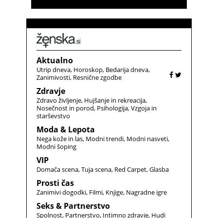
Aktualno
Utrip dneva
Horoskop
Bedarija dneva
Zanimivosti
Resnične zgodbe
Zdravje
Zdravo življenje
Hujšanje in rekreacija
Nosečnost in porod
Psihologija
Vzgoja in
starševstvo
Moda & Lepota
Nega kože in las
Modni trendi
Modni nasveti
Modni šoping
VIP
Domača scena
Tuja scena
Red Carpet
Glasba
Prosti čas
Zanimivi dogodki
Filmi
Knjige
Nagradne igre
Seks & Partnerstvo
Spolnost
Partnerstvo
Intimno zdravje
Hudi