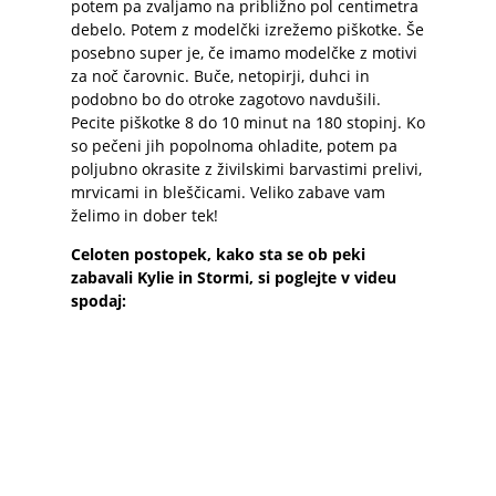
potem pa zvaljamo na približno pol centimetra
debelo. Potem z modelčki izrežemo piškotke. Še
posebno super je, če imamo modelčke z motivi
za noč čarovnic. Buče, netopirji, duhci in
podobno bo do otroke zagotovo navdušili.
Pecite piškotke 8 do 10 minut na 180 stopinj. Ko
so pečeni jih popolnoma ohladite, potem pa
poljubno okrasite z živilskimi barvastimi prelivi,
mrvicami in bleščicami. Veliko zabave vam
želimo in dober tek!
Celoten postopek, kako sta se ob peki
zabavali Kylie in Stormi, si poglejte v videu
spodaj: