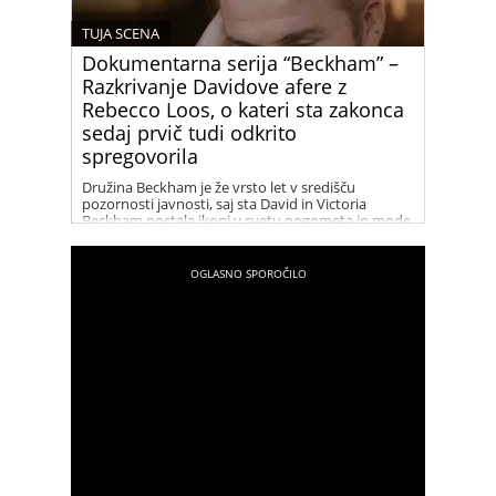
TUJA SCENA
Dokumentarna serija “Beckham” –
Razkrivanje Davidove afere z
Rebecco Loos, o kateri sta zakonca
sedaj prvič tudi odkrito
spregovorila
Družina Beckham je že vrsto let v središču
pozornosti javnosti, saj sta David in Victoria
Beckham postala ikoni v svetu nogometa in mode.
Njihov uspeh in glamur sta tema številnih člankov
in medijskih zapisov. V zadnjih letih pa so naslove
in špekulacije vse pogosteje zajeli tudi dogodki iz
preteklosti, zlasti afera med Davidom Beckhamom
in Rebecco Loos. Dokumentarna serija “Beckham”
nam ponuja vpogled v to obdobje njunega
življenja in razkriva, kaj se je resnično dogajalo
med njima.