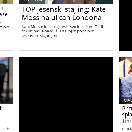
TUJA SCENA
TOP jesenski stajling: Kate
ji
lase
Moss na ulicah Londona
e
Kate Moss nikoli ne zgreši s svojim stilom! Tudi
ominih
tokrat nas je navdušila s svojim popolnim
jesenskim stajlingom.
TUJA
i:
Brit
spla
Timb
 je ob
Pop i