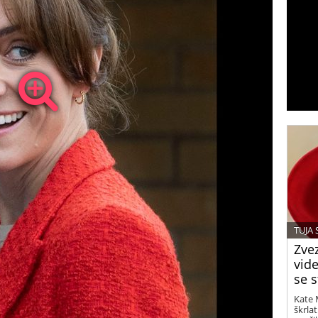
TUJA
Zvez
vide
se s
Kate 
škrla