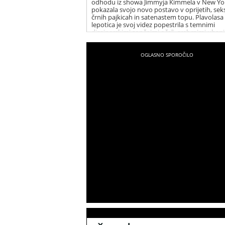
odhodu iz showa Jimmyja Kimmela v New Yo
pokazala svojo novo postavo v oprijetih, sek
črnih pajkicah in satenastem topu. Plavolasa
lepotica je svoj videz popestrila s temnimi
dizajnerskimi sončnimi očali, srebrnimi uhani
vrsto elegantnih ogrlic. Christina je vse priso
presenetila s svojim novim, fit videzom, po 
se je dolga leta borila z odvečnimi kilogrami.