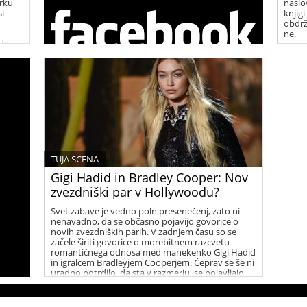
rku
naslo
si
knjigi
obdrž
ne.
 in
tne
tem ko
TUJA SCENA
Gigi Hadid in Bradley Cooper: Nov
zvezdniški par v Hollywoodu?
Svet zabave je vedno poln presenečenj, zato ni
nenavadno, da se občasno pojavijo govorice o
novih zvezdniških parih. V zadnjem času so se
začele širiti govorice o morebitnem razcvetu
romantičnega odnosa med manekenko Gigi Hadid
in igralcem Bradleyjem Cooperjem. Čeprav se še ni
uradno potrdilo, da sta v razmerju, se pojavljajo
številni namigi, ki vzbujajo zanimanje med
oboževalci.