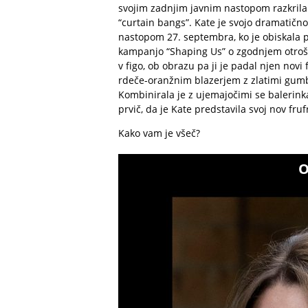
svojim zadnjim javnim nastopom razkrila 
“curtain bangs”. Kate je svojo dramatičn
nastopom 27. septembra, ko je obiskala p
kampanjo “Shaping Us” o zgodnjem otroške
v figo, ob obrazu pa ji je padal njen novi
rdeče-oranžnim blazerjem z zlatimi gumb
Kombinirala je z ujemajočimi se balerink
prvič, da je Kate predstavila svoj nov fruf
Kako vam je všeč?
O