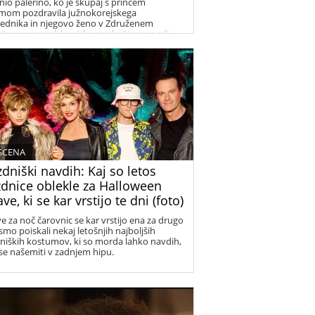
lnio palerino, ko je skupaj s princem
amom pozdravila južnokorejskega
ednika in njegovo ženo v Združenem
estvu na paradi konjske garde. Nam se zdi
pa!
 SCENA
dniški navdih: Kaj so letos
zdnice oblekle za Halloween
ve, ki se kar vrstijo te dni (foto)
e za noč čarovnic se kar vrstijo ena za drugo
smo poiskali nekaj letošnjih najboljših
niških kostumov, ki so morda lahko navdih,
se našemiti v zadnjem hipu.