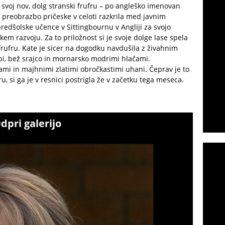
svoj nov, dolg stranski frufru – po angleško imenovan
o preobrazbo pričeske v celoti razkrila med javnim
redšolske učence v Sittingbournu v Angliji za svojo
m razvoju. Za to priložnost si je svoje dolge lase spela
 frufru. Kate je sicer na dogodku navdušila z živahnim
i, bež srajco in mornarsko modrimi hlačami.
ami in majhnimi zlatimi obročkastimi uhani. Čeprav je to
ru, si ga je v resnici postrigla že v začetku tega meseca.
dpri galerijo