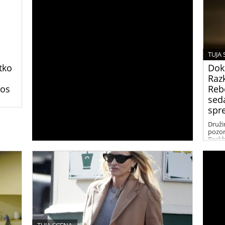
TUJA
tko
Dok
Raz
Los
Reb
seda
spr
bljeni
Druži
oči.
pozorn
gove
Beckh
Njiho
in me
in špe
prete
in Re
nam p
življe
med n