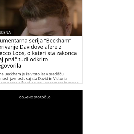
 SCENA
umentarna serija “Beckham” –
krivanje Davidove afere z
ecco Loos, o kateri sta zakonca
j prvič tudi odkrito
egovorila
na Beckham je že vrsto let v središču
osti javnosti, saj sta David in Victoria
am postala ikoni v svetu nogometa in mode.
v uspeh in glamur sta tema številnih člankov
dijskih zapisov. V zadnjih letih pa so naslove
kulacije vse pogosteje zajeli tudi dogodki iz
klosti, zlasti afera med Davidom Beckhamom
becco Loos. Dokumentarna serija “Beckham”
onuja vpogled v to obdobje njunega
nja in razkriva, kaj se je resnično dogajalo
jima.