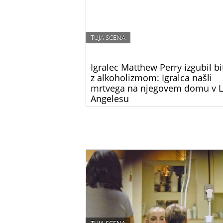
TUJA SCENA
Igralec Matthew Perry izgubil bi
z alkoholizmom: Igralca našli
mrtvega na njegovem domu v 
Angelesu
Matthew Perry, ikoničen igralec, ki je postal
legendaren po vlogi Chandlerja Binga v prilju
televizijski seriji “Prijatelji,” je umrl danes pon
Njegova smrt je pretresla svet zabave in nje
oboževalce.