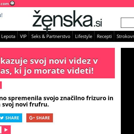
.com
!
 Lepota
VIP
Seks & Partnerstvo
Lifestyle
Recepti
Strokovn
kazuje svoj novi videz v
s, ki jo morate videti!
o spremenila svojo značilno frizuro in
 svoj novi frufru.
SHARE
SHARE