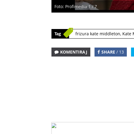
Foto: Profimedia 1 / 7
Tag
frizura kate middleton
,
Kate 
KOMENTIRAJ
SHARE
/ 13