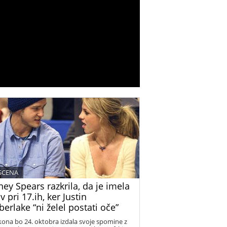
 SCENA
ney Spears razkrila, da je imela
v pri 17.ih, ker Justin
erlake “ni želel postati oče”
kona bo 24. oktobra izdala svoje spomine z