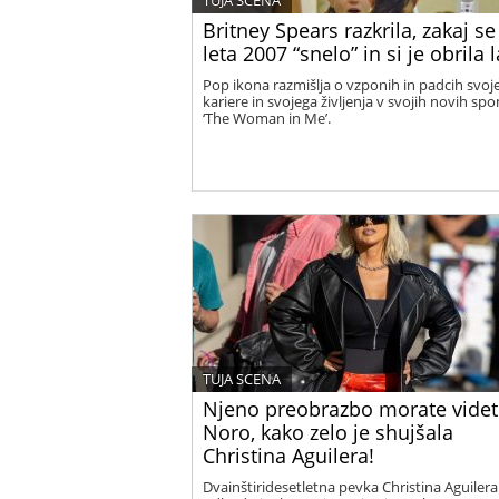
TUJA SCENA
Britney Spears razkrila, zakaj se 
leta 2007 “snelo” in si je obrila 
Pop ikona razmišlja o vzponih in padcih svoj
kariere in svojega življenja v svojih novih sp
‘The Woman in Me’.
TUJA SCENA
Njeno preobrazbo morate videt
Noro, kako zelo je shujšala
Christina Aguilera!
Dvainštiridesetletna pevka Christina Aguilera