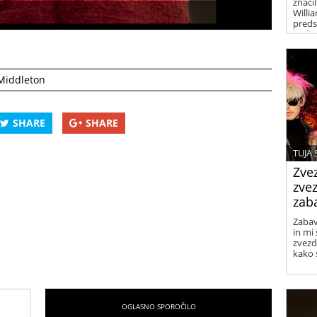
znači
Willi
preds
kralj
prele
Middleton
SHARE
SHARE
TUJA
Zvez
zve
zaba
Zabav
in mi 
zvezd
kako 