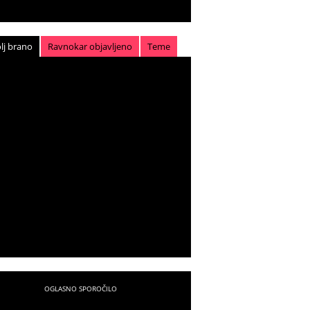
lj brano
Ravnokar objavljeno
Teme