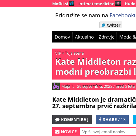
Moški.si
Intimatemedicine
Hudo
Pridružite se nam na
Facebooku
twitter
Domov
Aktualno
Zdravje
Moda &
VIP
»
Tuja scena
Kate Middleton raz
modni preobrazbi la
Maja T.
29 septembra, 2023
/
pred 3 leta
Kate Middleton je dramatičn
27. septembra prvič razkrila
KOMENTIRAJ
SHARE
/ 13
NOVICE