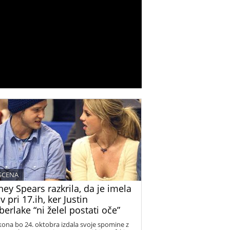
 SCENA
ney Spears razkrila, da je imela
v pri 17.ih, ker Justin
erlake “ni želel postati oče”
kona bo 24. oktobra izdala svoje spomine z