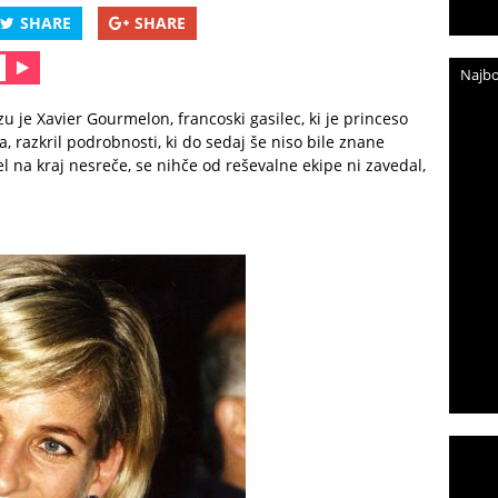
SHARE
SHARE
Najbo
zu je Xavier Gourmelon, francoski gasilec, ki je princeso
a, razkril podrobnosti, ki do sedaj še niso bile znane
el na kraj nesreče, se nihče od reševalne ekipe ni zavedal,