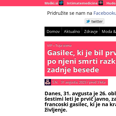
Moški.si
Intimatemedicine
Hudo
Pridružite se nam na
Facebooku
twitter
Domov
Aktualno
Zdravje
Moda &
VIP
»
Tuja scena
Gasilec, ki je bil p
po njeni smrti razkr
zadnje besede
Š.N.
31 avgusta, 2023
/
pred 3 leta
Danes, 31. avgusta je 26. ob
šestimi leti je prvič javno,
francoski gasilec, ki je na k
življenje.