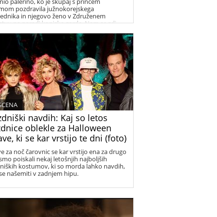
lnio palerino, ko je skupaj s princem
amom pozdravila južnokorejskega
ednika in njegovo ženo v Združenem
estvu na paradi konjske garde. Nam se zdi
pa!
 SCENA
dniški navdih: Kaj so letos
zdnice oblekle za Halloween
ve, ki se kar vrstijo te dni (foto)
e za noč čarovnic se kar vrstijo ena za drugo
smo poiskali nekaj letošnjih najboljših
niških kostumov, ki so morda lahko navdih,
se našemiti v zadnjem hipu.