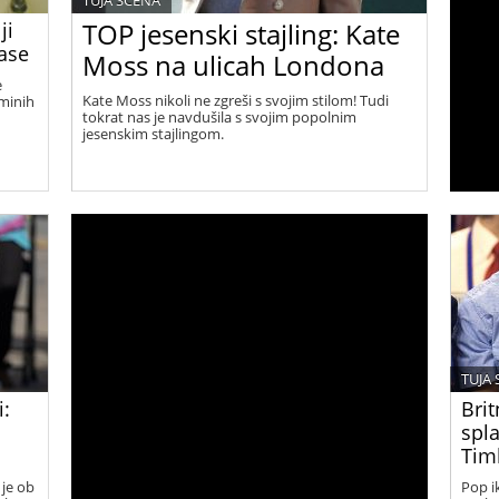
TUJA SCENA
TOP jesenski stajling: Kate
ji
lase
Moss na ulicah Londona
e
Kate Moss nikoli ne zgreši s svojim stilom! Tudi
ominih
tokrat nas je navdušila s svojim popolnim
jesenskim stajlingom.
TUJA
i:
Brit
spla
Timb
 je ob
Pop i