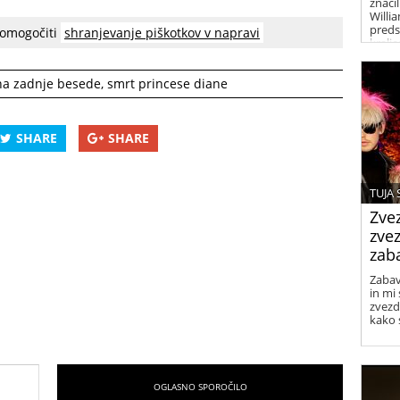
znači
Willi
preds
 omogočiti
shranjevanje piškotkov v napravi
kralj
prele
na zadnje besede
,
smrt princese diane
SHARE
SHARE
TUJA
Zvez
zve
zaba
Zabav
in mi 
zvezd
kako 