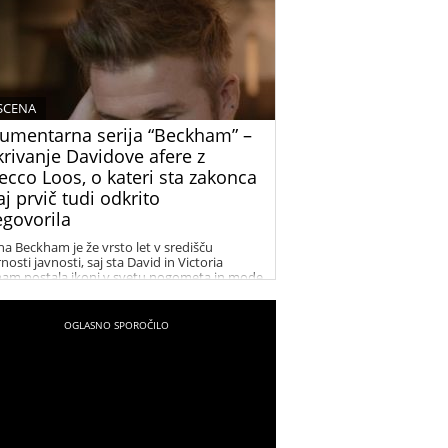
 SCENA
umentarna serija “Beckham” –
krivanje Davidove afere z
ecco Loos, o kateri sta zakonca
j prvič tudi odkrito
egovorila
na Beckham je že vrsto let v središču
osti javnosti, saj sta David in Victoria
am postala ikoni v svetu nogometa in mode.
v uspeh in glamur sta tema številnih člankov
dijskih zapisov. V zadnjih letih pa so naslove
kulacije vse pogosteje zajeli tudi dogodki iz
klosti, zlasti afera med Davidom Beckhamom
becco Loos. Dokumentarna serija “Beckham”
onuja vpogled v to obdobje njunega
nja in razkriva, kaj se je resnično dogajalo
jima.