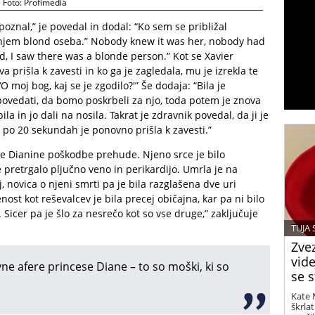
Foto: Profimedia
epoznal,” je povedal in dodal: “Ko sem se približal
 njem blond oseba.” Nobody knew it was her, nobody had
d, I saw there was a blonde person.” Kot se Xavier
a prišla k zavesti in ko ga je zagledala, mu je izrekla te
O moj bog, kaj se je zgodilo?'” Še dodaja: “Bila je
 povedati, da bomo poskrbeli za njo, toda potem je znova
a in jo dali na nosila. Takrat je zdravnik povedal, da ji je
in po 20 sekundah je ponovno prišla k zavesti.”
bile Dianine poškodbe prehude. Njeno srce je bilo
 pretrgalo pljučno veno in perikardijo. Umrla je na
j, novica o njeni smrti pa je bila razglašena dve uri
ost kot reševalcev je bila precej običajna, kar pa ni bilo
a. Sicer pa je šlo za nesrečo kot so vse druge,” zaključuje
TUJA
Zvez
vide
ivne afere princese Diane – to so moški, ki so
se s
Kate 
škrla