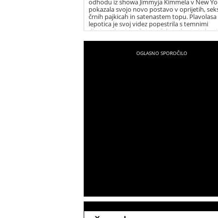
odhodu iz showa Jimmyja Kimmela v New Yo
pokazala svojo novo postavo v oprijetih, sek
črnih pajkicah in satenastem topu. Plavolasa
lepotica je svoj videz popestrila s temnimi
dizajnerskimi sončnimi očali, srebrnimi uhani
vrsto elegantnih ogrlic. Christina je vse priso
presenetila s svojim novim, fit videzom, po 
se je dolga leta borila z odvečnimi kilogrami.