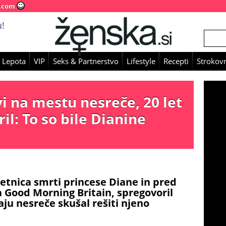
.com
!
 Lepota
VIP
Seks & Partnerstvo
Lifestyle
Recepti
Strokovn
rvi na mestu nesreče, 20 let
il: To so bile Dianine
letnica smrti princese Diane in pred
 za Good Morning Britain, spregovoril
raju nesreče skušal rešiti njeno