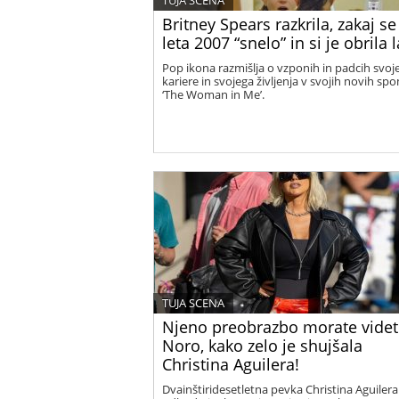
TUJA SCENA
Britney Spears razkrila, zakaj se 
leta 2007 “snelo” in si je obrila 
Pop ikona razmišlja o vzponih in padcih svoj
kariere in svojega življenja v svojih novih sp
‘The Woman in Me’.
TUJA SCENA
Njeno preobrazbo morate videt
Noro, kako zelo je shujšala
Christina Aguilera!
Dvainštiridesetletna pevka Christina Aguilera