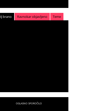
lj brano
Ravnokar objavljeno
Teme