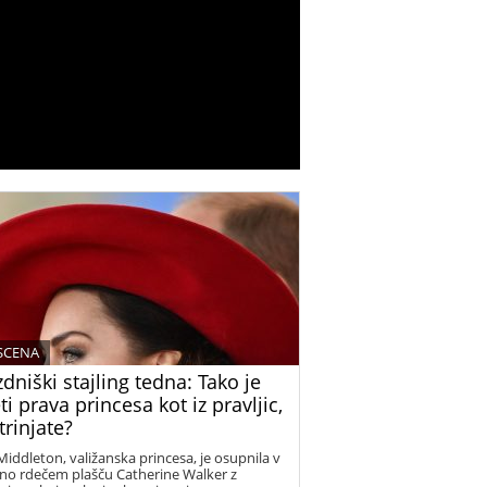
 SCENA
dniški stajling tedna: Tako je
ti prava princesa kot iz pravljic,
trinjate?
Middleton, valižanska princesa, je osupnila v
tno rdečem plašču Catherine Walker z