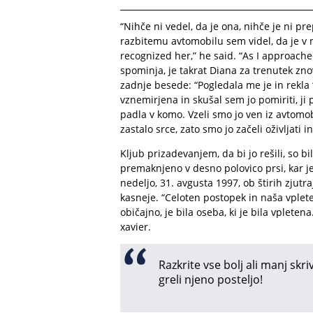
“Nihče ni vedel, da je ona, nihče je ni pr
razbitemu avtomobilu sem videl, da je v
recognized her,” he said. “As I approache
spominja, je takrat Diana za trenutek znov
zadnje besede: “Pogledala me je in rekla ‘
vznemirjena in skušal sem jo pomiriti, ji
padla v komo. Vzeli smo jo ven iz avtomobil
zastalo srce, zato smo jo začeli oživljati 
Kljub prizadevanjem, da bi jo rešili, so 
premaknjeno v desno polovico prsi, kar je
nedeljo, 31. avgusta 1997, ob štirih zjutra
kasneje. “Celoten postopek in naša vpleten
običajno, je bila oseba, ki je bila vpleten
xavier.
Razkrite vse bolj ali manj skr
greli njeno posteljo!