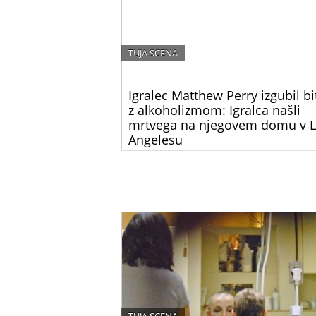
TUJA SCENA
Igralec Matthew Perry izgubil bi
z alkoholizmom: Igralca našli
mrtvega na njegovem domu v 
Angelesu
Matthew Perry, ikoničen igralec, ki je postal
legendaren po vlogi Chandlerja Binga v prilju
televizijski seriji “Prijatelji,” je umrl danes pon
Njegova smrt je pretresla svet zabave in nje
oboževalce.