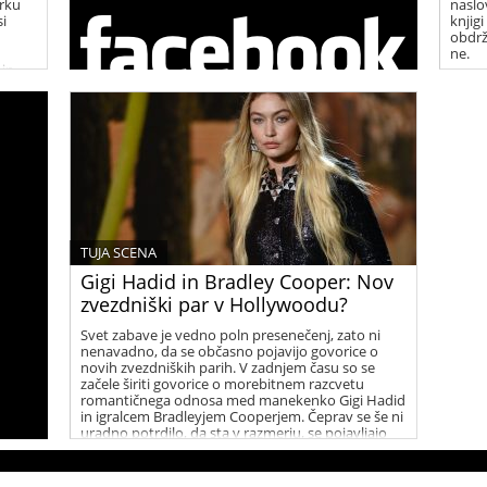
rku
naslo
si
knjigi
obdrž
ne.
 in
tne
tem ko
TUJA SCENA
Gigi Hadid in Bradley Cooper: Nov
zvezdniški par v Hollywoodu?
Svet zabave je vedno poln presenečenj, zato ni
nenavadno, da se občasno pojavijo govorice o
novih zvezdniških parih. V zadnjem času so se
začele širiti govorice o morebitnem razcvetu
romantičnega odnosa med manekenko Gigi Hadid
in igralcem Bradleyjem Cooperjem. Čeprav se še ni
uradno potrdilo, da sta v razmerju, se pojavljajo
številni namigi, ki vzbujajo zanimanje med
oboževalci.