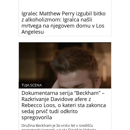
Igralec Matthew Perry izgubil bitko
z alkoholizmom: Igralca našli
mrtvega na njegovem domu v Los
Angelesu
Matthew Perry, ikoničen igralec, ki je postal
legendaren po vlogi Chandlerja Binga v priljubljeni
televizijski seriji “Prijatelji,” je umrl danes ponoči.
Njegova smrt je pretresla svet zabave in njegove
oboževalce.
TUJA SCENA
Dokumentarna serija “Beckham” –
Razkrivanje Davidove afere z
Rebecco Loos, o kateri sta zakonca
sedaj prvič tudi odkrito
spregovorila
Družina Beckham je že vrsto let v središču
pozornosti javnosti, saj sta David in Victoria