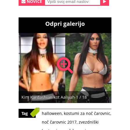
NOVICE
Odpri galerijo
Kim Kardashian kot Aaliyah 1 / 18
Tag
halloween
,
kostumi za noč čarovnic
,
noč čarovnic 2017
,
zvezdniški