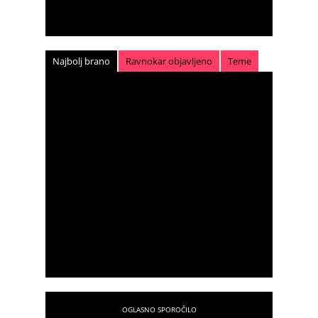
Najbolj brano
Ravnokar objavljeno
Teme