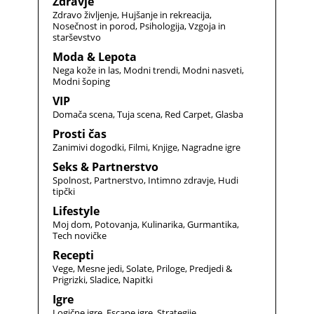
Zdravje
Zdravo življenje
Hujšanje in rekreacija
Nosečnost in porod
Psihologija
Vzgoja in
starševstvo
Moda & Lepota
Nega kože in las
Modni trendi
Modni nasveti
Modni šoping
VIP
Domača scena
Tuja scena
Red Carpet
Glasba
Prosti čas
Zanimivi dogodki
Filmi
Knjige
Nagradne igre
Seks & Partnerstvo
Spolnost
Partnerstvo
Intimno zdravje
Hudi
tipčki
Lifestyle
Moj dom
Potovanja
Kulinarika
Gurmantika
Tech novičke
Recepti
Vege
Mesne jedi
Solate
Priloge
Predjedi &
Prigrizki
Sladice
Napitki
Igre
Logične igre
Escape igre
Strategije