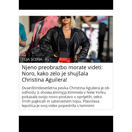
TUJA SCENA
Njeno preobrazbo morate videti:
Noro, kako zelo je shujšala
Christina Aguilera!
Dvainštiridesetletna pevka Christina Aguilera je ob
odhodu iz showa Jimmyja Kimmela v New Yorku
pokazala svojo novo postavo v oprijetih, seksi
črnih pajkicah in satenastem topu. Plavolasa
lepotica je svoj videz popestrila s temnimi
dizajnerskimi sončnimi očali, srebrnimi uhani in
vrsto elegantnih ogrlic. Christina je vse prisotne
presenetila s svojim novim, fit videzom, po tem ko
se je dolga leta borila z odvečnimi kilogrami.