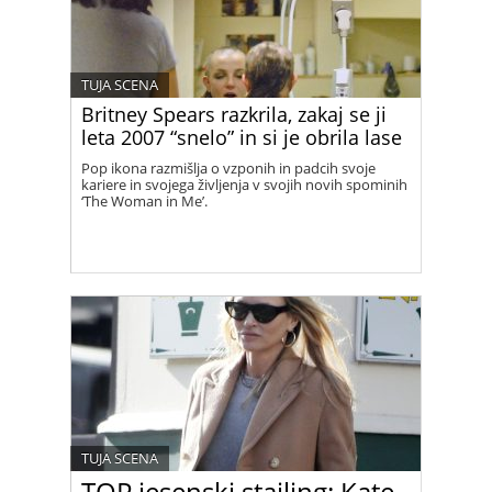
TUJA SCENA
Britney Spears razkrila, zakaj se ji
leta 2007 “snelo” in si je obrila lase
Pop ikona razmišlja o vzponih in padcih svoje
kariere in svojega življenja v svojih novih spominih
‘The Woman in Me’.
TUJA SCENA
TOP jesenski stajling: Kate