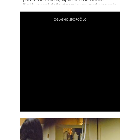
Beckham postala ikoni v svetu nogometa in mode.
Njihov uspeh in glamur sta tema številnih člankov
in medijskih zapisov. V zadnjih letih pa so naslove
in špekulacije vse pogosteje zajeli tudi dogodki iz
preteklosti, zlasti afera med Davidom Beckhamom
in Rebecco Loos. Dokumentarna serija “Beckham”
nam ponuja vpogled v to obdobje njunega
življenja in razkriva, kaj se je resnično dogajalo
med njima.