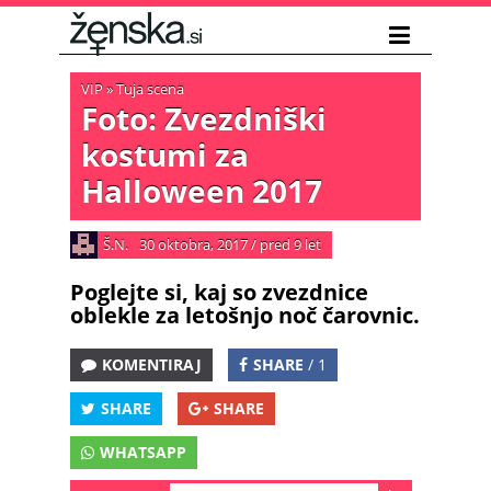
VIP
»
Tuja scena
Foto: Zvezdniški
kostumi za
Halloween 2017
Š.N.
30 oktobra, 2017
/
pred 9 let
Poglejte si, kaj so zvezdnice
oblekle za letošnjo noč čarovnic.
KOMENTIRAJ
SHARE
/ 1
SHARE
SHARE
WHATSAPP