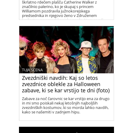
škrlatno rdečem plašču Catherine Walker z
značilnio palerino, ko je skupaj s princem
Williamom pozdravila južnokorejskega
predsednika in njegovo ženo v Združenem
kraljestvu na paradi konjske garde. Nam se zdi
prelepa!
TUJA SCENA
Zvezdniški navdih: Kaj so letos
zvezdnice oblekle za Halloween
zabave, ki se kar vrstijo te dni (foto)
Zabave za noč čarovnic se kar vrstijo ena za drugo
in mi smo poiskali nekaj letošnjih najboljših
zvezdniških kostumov, ki so morda lahko navdih,
kako se našemiti v zadnjem hipu.