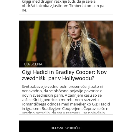
knjigi med drugim razkrije tudi, da je želela
obdržati otroka z Justinom Timberlakom, on pa
ne.
TUJA SCENA
Gigi Hadid in Bradley Cooper: Nov
zvezdniški par v Hollywoodu?
Svet zabave je vedno poln presenečenj, zato ni
nenavadno, da se občasno pojavijo govorice o
novih zvezdniških parih. V zadnjem času so se
začele širiti govorice o morebitnem razcvetu
romantičnega odnosa med manekenko Gigi Hadid
in igralcem Bradleyjem Cooperjem. Čeprav se še ni
uradno potrdilo, da sta v razmerju, se pojavljajo
številni namigi, ki vzbujajo zanimanje med
oboževalci.