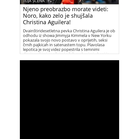
TUJA SCENA
Njeno preobrazbo morate videti:
Noro, kako zelo je shujšala
Christina Aguilera!
Dvainštiridesetletna pevka Christina Aguilera je ob
odhodu iz showa Jimmyja Kimmela v New Yorku
pokazala svojo novo postavo v oprijetih, seksi
črnih pajkicah in satenastem topu. Plavolasa
lepotica je svoj videz popestrila s temnimi
dizajnerskimi sončnimi očali, srebrnimi uhani in
vrsto elegantnih ogrlic. Christina je vse prisotne
presenetila s svojim novim, fit videzom, po tem ko
se je dolga leta borila z odvečnimi kilogrami.