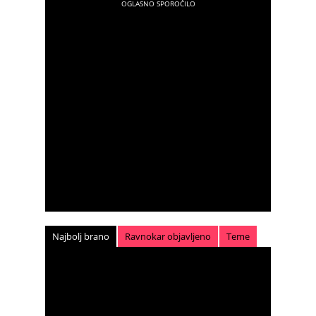
Najbolj brano
Ravnokar objavljeno
Teme