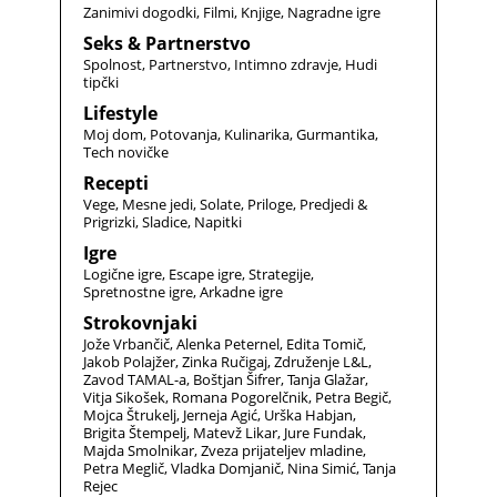
Zanimivi dogodki
Filmi
Knjige
Nagradne igre
Seks & Partnerstvo
Spolnost
Partnerstvo
Intimno zdravje
Hudi
tipčki
Lifestyle
Moj dom
Potovanja
Kulinarika
Gurmantika
Tech novičke
Recepti
Vege
Mesne jedi
Solate
Priloge
Predjedi &
Prigrizki
Sladice
Napitki
Igre
Logične igre
Escape igre
Strategije
Spretnostne igre
Arkadne igre
Strokovnjaki
Jože Vrbančič
Alenka Peternel
Edita Tomič
Jakob Polajžer
Zinka Ručigaj
Združenje L&L
Zavod TAMAL-a
Boštjan Šifrer
Tanja Glažar
Vitja Sikošek
Romana Pogorelčnik
Petra Begič
Mojca Štrukelj
Jerneja Agić
Urška Habjan
Brigita Štempelj
Matevž Likar
Jure Fundak
Majda Smolnikar
Zveza prijateljev mladine
Petra Meglič
Vladka Domjanič
Nina Simić
Tanja
Rejec