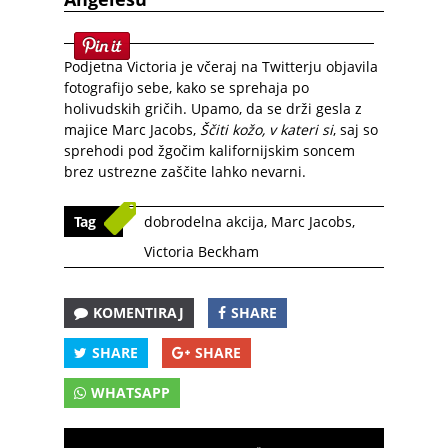
Podjetna Victoria je včeraj na Twitterju objavila
fotografijo sebe, kako se sprehaja po
holivudskih gričih. Upamo, da se drži gesla z
majice Marc Jacobs,
Ščiti kožo, v kateri si
, saj so
sprehodi pod žgočim kalifornijskim soncem
brez ustrezne zaščite lahko nevarni.
Tag
dobrodelna akcija
,
Marc Jacobs
,
Victoria Beckham
KOMENTIRAJ
SHARE
SHARE
SHARE
WHATSAPP