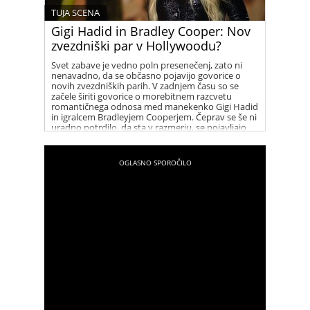
TUJA SCENA
Gigi Hadid in Bradley Cooper: Nov
zvezdniški par v Hollywoodu?
Svet zabave je vedno poln presenečenj, zato ni
nenavadno, da se občasno pojavijo govorice o
novih zvezdniških parih. V zadnjem času so se
začele širiti govorice o morebitnem razcvetu
romantičnega odnosa med manekenko Gigi Hadid
in igralcem Bradleyjem Cooperjem. Čeprav se še ni
uradno potrdilo, da sta v razmerju, se pojavljajo
številni namigi, ki vzbujajo zanimanje med
oboževalci.