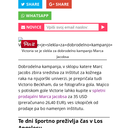
SHARE
SHARE
WHATSAPP
NOVICE
Victoria se je slekla za dobrodelno kampanjo Marca
Jacobsa
Dobrodelna kampanja, v sklopu katere Marc
Jacobs zbira sredstva za Inštitut za kožnega
raka na njujorški univerzi, je prepričala tudi
Victorio Beckham, da se fotografira gola. Majico
s potiskom gole Victorie lahko kupite v
spletni
prodajalni Marca Jacobsa
za 35 USD
(preračunano 26,40 EUR), ves izkopiček od
prodaje pa bo namenjen inštitutu.
Te dni športno preživlja čas v Los
Angelesu