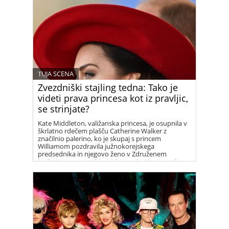
TUJA SCENA
Zvezdniški stajling tedna: Tako je
videti prava princesa kot iz pravljic,
se strinjate?
Kate Middleton, valižanska princesa, je osupnila v
škrlatno rdečem plašču Catherine Walker z
značilnio palerino, ko je skupaj s princem
Williamom pozdravila južnokorejskega
predsednika in njegovo ženo v Združenem
kraljestvu na paradi konjske garde. Nam se zdi
prelepa!