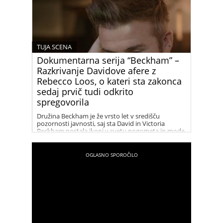
TUJA SCENA
Dokumentarna serija “Beckham” –
Razkrivanje Davidove afere z
Rebecco Loos, o kateri sta zakonca
sedaj prvič tudi odkrito
spregovorila
Družina Beckham je že vrsto let v središču
pozornosti javnosti, saj sta David in Victoria
Beckham postala ikoni v svetu nogometa in mode.
Njihov uspeh in glamur sta tema številnih člankov
in medijskih zapisov. V zadnjih letih pa so naslove
in špekulacije vse pogosteje zajeli tudi dogodki iz
preteklosti, zlasti afera med Davidom Beckhamom
in Rebecco Loos. Dokumentarna serija “Beckham”
nam ponuja vpogled v to obdobje njunega
življenja in razkriva, kaj se je resnično dogajalo
med njima.