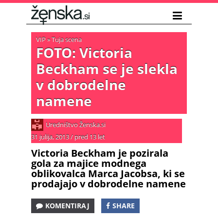
VIP
»
Tuja scena
FOTO: Victoria
Beckham se je slekla
v dobrodelne
namene
Uredništvo Ženska.si
31 julija, 2013
/
pred 13 let
Victoria Beckham je pozirala
gola za majice modnega
oblikovalca Marca Jacobsa, ki se
prodajajo v dobrodelne namene
KOMENTIRAJ
SHARE