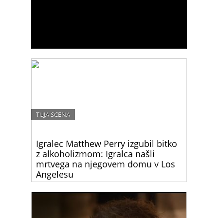
TUJA SCENA
Igralec Matthew Perry izgubil bitko
z alkoholizmom: Igralca našli
mrtvega na njegovem domu v Los
Angelesu
Matthew Perry, ikoničen igralec, ki je postal
legendaren po vlogi Chandlerja Binga v priljubljeni
televizijski seriji “Prijatelji,” je umrl danes ponoči.
Njegova smrt je pretresla svet zabave in njegove
oboževalce.