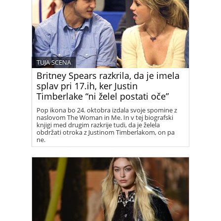
TUJA SCENA
Britney Spears razkrila, da je imela
splav pri 17.ih, ker Justin
Timberlake “ni želel postati oče”
Pop ikona bo 24. oktobra izdala svoje spomine z
naslovom The Woman in Me. In v tej biografski
knjigi med drugim razkrije tudi, da je želela
obdržati otroka z Justinom Timberlakom, on pa
ne.