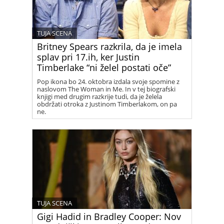
TUJA SCENA
Britney Spears razkrila, da je imela
splav pri 17.ih, ker Justin
Timberlake “ni želel postati oče”
Pop ikona bo 24. oktobra izdala svoje spomine z
naslovom The Woman in Me. In v tej biografski
knjigi med drugim razkrije tudi, da je želela
obdržati otroka z Justinom Timberlakom, on pa
ne.
TUJA SCENA
Gigi Hadid in Bradley Cooper: Nov