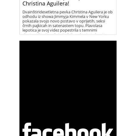
Christina Aguilera!
Dvainštiridesetletna pevka Christina Aguilera je ob
odhodu iz showa Jimmyja Kimmela v New Yorku
pokazala svojo novo postavo v oprijetih, seksi
črnih pajkicah in satenastem topu. Plavolasa
lepotica je svoj videz popestrila s temnimi
dizajnerskimi sončnimi očali, srebrnimi uhani in
vrsto elegantnih ogrlic. Christina je vse prisotne
presenetila s svojim novim, fit videzom, po tem ko
se je dolga leta borila z odvečnimi kilogrami.