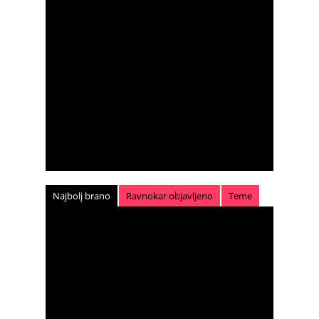
Najbolj brano
Ravnokar objavljeno
Teme