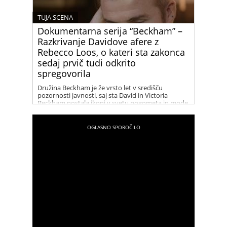
TUJA SCENA
Dokumentarna serija “Beckham” –
Razkrivanje Davidove afere z
Rebecco Loos, o kateri sta zakonca
sedaj prvič tudi odkrito
spregovorila
Družina Beckham je že vrsto let v središču
pozornosti javnosti, saj sta David in Victoria
Beckham postala ikoni v svetu nogometa in mode.
Njihov uspeh in glamur sta tema številnih člankov
in medijskih zapisov. V zadnjih letih pa so naslove
in špekulacije vse pogosteje zajeli tudi dogodki iz
preteklosti, zlasti afera med Davidom Beckhamom
in Rebecco Loos. Dokumentarna serija “Beckham”
nam ponuja vpogled v to obdobje njunega
življenja in razkriva, kaj se je resnično dogajalo
med njima.