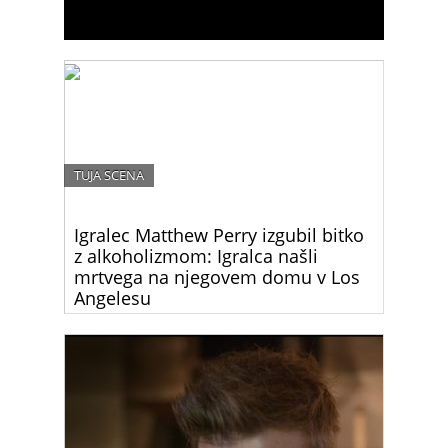
TUJA SCENA
Igralec Matthew Perry izgubil bitko
z alkoholizmom: Igralca našli
mrtvega na njegovem domu v Los
Angelesu
Matthew Perry, ikoničen igralec, ki je postal
legendaren po vlogi Chandlerja Binga v priljubljeni
televizijski seriji “Prijatelji,” je umrl danes ponoči.
Njegova smrt je pretresla svet zabave in njegove
oboževalce.