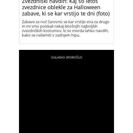
Zvezdniški navdih: Kaj so letos
zvezdnice oblekle za Halloween
zabave, ki se kar vrstijo te dni (foto)
Zabave za noč čarovnic se kar vrstijo ena za drugo
in mi smo poiskali nekaj letošnjih najboljših
zvezdniških kostumov, ki so morda lahko navdih,
kako se našemiti v zadnjem hipu.