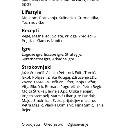
tipčki
Lifestyle
Moj dom
Potovanja
Kulinarika
Gurmantika
Tech novičke
Recepti
Vege
Mesne jedi
Solate
Priloge
Predjedi &
Prigrizki
Sladice
Napitki
Igre
Logične igre
Escape igre
Strategije
Spretnostne igre
Arkadne igre
Strokovnjaki
Jože Vrbančič
Alenka Peternel
Edita Tomič
Jakob Polajžer
Zinka Ručigaj
Združenje L&L
Zavod TAMAL-a
Boštjan Šifrer
Tanja Glažar
Vitja Sikošek
Romana Pogorelčnik
Petra Begič
Mojca Štrukelj
Jerneja Agić
Urška Habjan
Brigita Štempelj
Matevž Likar
Jure Fundak
Majda Smolnikar
Zveza prijateljev mladine
Petra Meglič
Vladka Domjanič
Nina Simić
Tanja
Rejec
O podjetju
Uredništvo
Oglaševanje