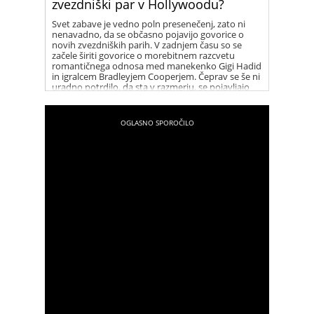
zvezdniški par v Hollywoodu?
Svet zabave je vedno poln presenečenj, zato ni
nenavadno, da se občasno pojavijo govorice o
novih zvezdniških parih. V zadnjem času so se
začele širiti govorice o morebitnem razcvetu
romantičnega odnosa med manekenko Gigi Hadid
in igralcem Bradleyjem Cooperjem. Čeprav se še ni
uradno potrdilo, da sta v razmerju, se pojavljajo
številni namigi, ki vzbujajo zanimanje med
oboževalci.