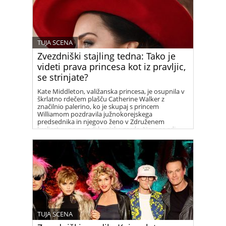
TUJA SCENA
Zvezdniški stajling tedna: Tako je
videti prava princesa kot iz pravljic,
se strinjate?
Kate Middleton, valižanska princesa, je osupnila v
škrlatno rdečem plašču Catherine Walker z
značilnio palerino, ko je skupaj s princem
Williamom pozdravila južnokorejskega
predsednika in njegovo ženo v Združenem
kraljestvu na paradi konjske garde. Nam se zdi
prelepa!
TUJA SCENA