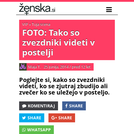
VIP
»
Tuja scena
FOTO: Tako so
zvezdniki videti v
postelji
Maja T.
25 junija, 2014
/
pred 12 let
Poglejte si, kako so zvezdniki
videti, ko se zjutraj zbudijo ali
zvečer ko se uležejo v posteljo.
KOMENTIRAJ
SHARE
SHARE
SHARE
WHATSAPP