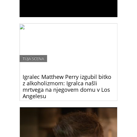
TUJA SCENA
Igralec Matthew Perry izgubil bitko
z alkoholizmom: Igralca našli
mrtvega na njegovem domu v Los
Angelesu
Matthew Perry, ikoničen igralec, ki je postal
legendaren po vlogi Chandlerja Binga v priljubljeni
televizijski seriji “Prijatelji,” je umrl danes ponoči.
Njegova smrt je pretresla svet zabave in njegove
oboževalce.