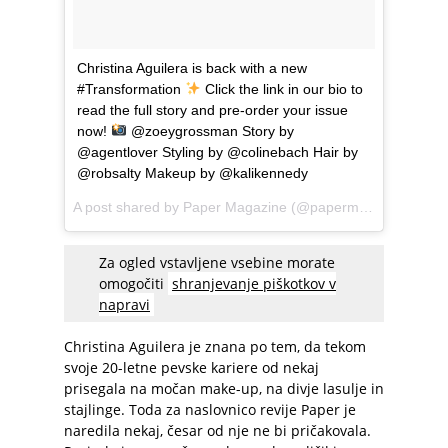
Christina Aguilera is back with a new
#Transformation
Click the link in our bio to
read the full story and pre-order your issue
now!
@zoeygrossman Story by
@agentlover Styling by @colinebach Hair by
@robsalty Makeup by @kalikennedy
A post shared by
Paper Magazine
(@papermagazine) on
M
Za ogled vstavljene vsebine morate
omogočiti
shranjevanje piškotkov v
napravi
Christina Aguilera je znana po tem, da tekom
svoje 20-letne pevske kariere od nekaj
prisegala na močan make-up, na divje lasulje in
stajlinge. Toda za naslovnico revije Paper je
naredila nekaj, česar od nje ne bi pričakovala.