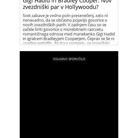
Gigi Hadid in Bradley Cooper: Nov
zvezdniški par v Hollywoodu?
Svet zabave je vedno poln presenečenj, zato ni
nenavadno, da se občasno pojavijo govorice o
novih zvezdniških parih. V zadnjem času so se
začele širiti govorice o morebitnem razcvetu
romantičnega odnosa med manekenko Gigi Hadid
in igralcem Bradleyjem Cooperjem. Čeprav se še ni
uradno potrdilo, da sta v razmerju, se pojavljajo
številni namigi, ki vzbujajo zanimanje med
oboževalci.