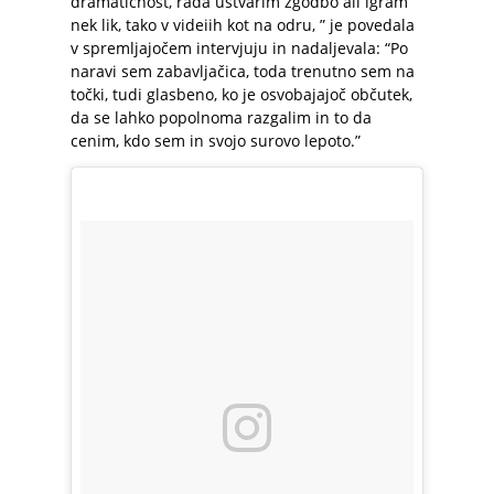
dramatičnost, rada ustvarim zgodbo ali igram
nek lik, tako v videiih kot na odru, ” je povedala
v spremljajočem intervjuju in nadaljevala: “Po
naravi sem zabavljačica, toda trenutno sem na
točki, tudi glasbeno, ko je osvobajajoč občutek,
da se lahko popolnoma razgalim in to da
cenim, kdo sem in svojo surovo lepoto.”