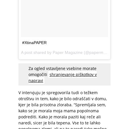
#XtinaPAPER
A post shared by
Paper Magazine
(@papermagazine) on
M
Za ogled vstavljene vsebine morate
omogočiti
shranjevanje piškotkov v
napravi
V intervjuju je spregovorila tudi o težkem
otroštvu in tem, kako je bilo odraščati v domu,
kjer je bila prisotna zloraba. “Spremljala sem,
kako se je morala moja mama popolnoma
podrediti. Kako je morala paziti kaj reče ali
naredi, sicer je bila tepena. Vse to te lahko
popolnoma zlomi, ali pa te naredi tako močno,