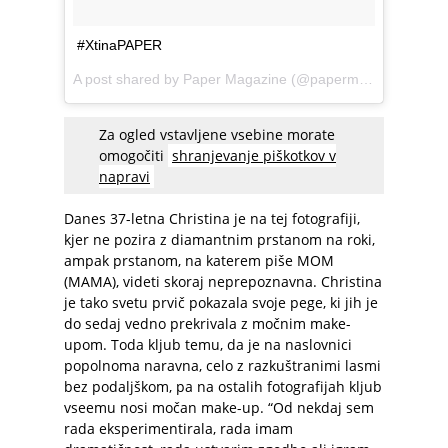
#XtinaPAPER
A post shared by
Paper Magazine
(@papermagazine) on
M
Za ogled vstavljene vsebine morate
omogočiti
shranjevanje piškotkov v
napravi
Danes 37-letna Christina je na tej fotografiji,
kjer ne pozira z diamantnim prstanom na roki,
ampak prstanom, na katerem piše MOM
(MAMA), videti skoraj neprepoznavna. Christina
je tako svetu prvič pokazala svoje pege, ki jih je
do sedaj vedno prekrivala z močnim make-
upom. Toda kljub temu, da je na naslovnici
popolnoma naravna, celo z razkuštranimi lasmi
bez podaljškom, pa na ostalih fotografijah kljub
vseemu nosi močan make-up. “Od nekdaj sem
rada eksperimentirala, rada imam