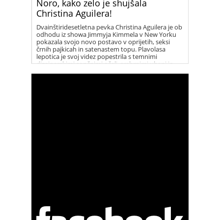
Noro, kako zelo je shujšala
Christina Aguilera!
Dvainštiridesetletna pevka Christina Aguilera je ob
odhodu iz showa Jimmyja Kimmela v New Yorku
pokazala svojo novo postavo v oprijetih, seksi
črnih pajkicah in satenastem topu. Plavolasa
lepotica je svoj videz popestrila s temnimi
dizajnerskimi sončnimi očali, srebrnimi uhani in
vrsto elegantnih ogrlic. Christina je vse prisotne
presenetila s svojim novim, fit videzom, po tem ko
se je dolga leta borila z odvečnimi kilogrami.