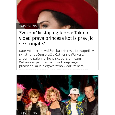
TUJA SCENA
Zvezdniški stajling tedna: Tako je
videti prava princesa kot iz pravljic,
se strinjate?
Kate Middleton, valižanska princesa, je osupnila v
škrlatno rdečem plašču Catherine Walker z
značilnio palerino, ko je skupaj s princem
Williamom pozdravila južnokorejskega
predsednika in njegovo ženo v Združenem
kraljestvu na paradi konjske garde. Nam se zdi
prelepa!
TUJA SCENA