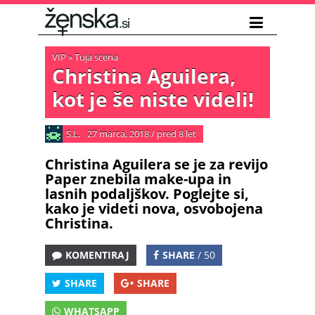
VIP
»
Tuja scena
Christina Aguilera,
kot je še niste videli!
S.L.
27 marca, 2018
/
pred 8 let
Christina Aguilera se je za revijo
Paper znebila make-upa in
lasnih podaljškov. Poglejte si,
kako je videti nova, osvobojena
Christina.
KOMENTIRAJ
SHARE
/ 50
SHARE
SHARE
WHATSAPP