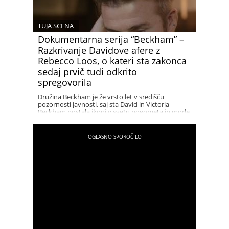
TUJA SCENA
Dokumentarna serija “Beckham” –
Razkrivanje Davidove afere z
Rebecco Loos, o kateri sta zakonca
sedaj prvič tudi odkrito
spregovorila
Družina Beckham je že vrsto let v središču
pozornosti javnosti, saj sta David in Victoria
Beckham postala ikoni v svetu nogometa in mode.
Njihov uspeh in glamur sta tema številnih člankov
in medijskih zapisov. V zadnjih letih pa so naslove
in špekulacije vse pogosteje zajeli tudi dogodki iz
preteklosti, zlasti afera med Davidom Beckhamom
in Rebecco Loos. Dokumentarna serija “Beckham”
nam ponuja vpogled v to obdobje njunega
življenja in razkriva, kaj se je resnično dogajalo
med njima.