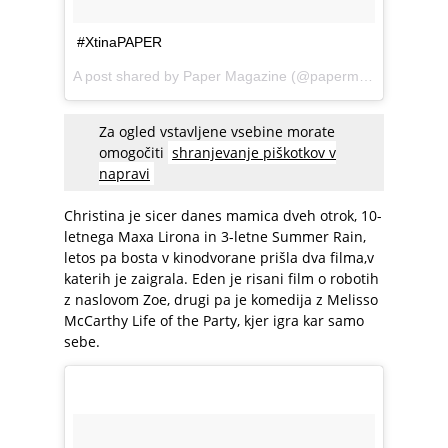
#XtinaPAPER
A post shared by
Paper Magazine
(@papermagazine) on
M
Za ogled vstavljene vsebine morate
omogočiti
shranjevanje piškotkov v
napravi
Christina je sicer danes mamica dveh otrok, 10-
letnega Maxa Lirona in 3-letne Summer Rain,
letos pa bosta v kinodvorane prišla dva filma,v
katerih je zaigrala. Eden je risani film o robotih
z naslovom Zoe, drugi pa je komedija z Melisso
McCarthy Life of the Party, kjer igra kar samo
sebe.