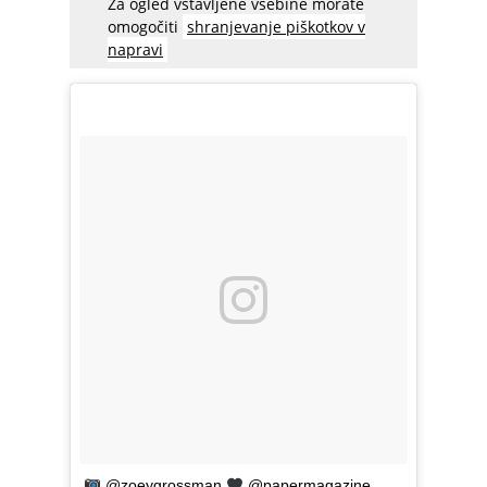
Za ogled vstavljene vsebine morate
omogočiti
shranjevanje piškotkov v
napravi
@zoeygrossman
@papermagazine