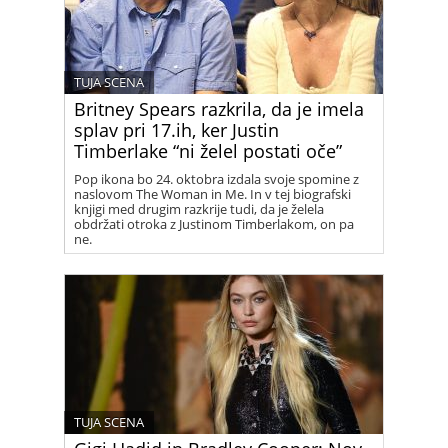
TUJA SCENA
Britney Spears razkrila, da je imela
splav pri 17.ih, ker Justin
Timberlake “ni želel postati oče”
Pop ikona bo 24. oktobra izdala svoje spomine z
naslovom The Woman in Me. In v tej biografski
knjigi med drugim razkrije tudi, da je želela
obdržati otroka z Justinom Timberlakom, on pa
ne.
TUJA SCENA