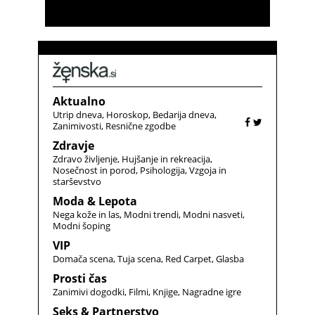
Aktualno
Utrip dneva
Horoskop
Bedarija dneva
Zanimivosti
Resnične zgodbe
Zdravje
Zdravo življenje
Hujšanje in rekreacija
Nosečnost in porod
Psihologija
Vzgoja in
starševstvo
Moda & Lepota
Nega kože in las
Modni trendi
Modni nasveti
Modni šoping
VIP
Domača scena
Tuja scena
Red Carpet
Glasba
Prosti čas
Zanimivi dogodki
Filmi
Knjige
Nagradne igre
Seks & Partnerstvo