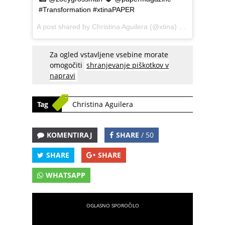
#Transformation #xtinaPAPER
A post shared by
Christina Aguilera
(@xtina) on
Mar 26, 20
Za ogled vstavljene vsebine morate
omogočiti
shranjevanje piškotkov v
napravi
Tag
Christina Aguilera
KOMENTIRAJ
SHARE
/ 50
SHARE
SHARE
WHATSAPP