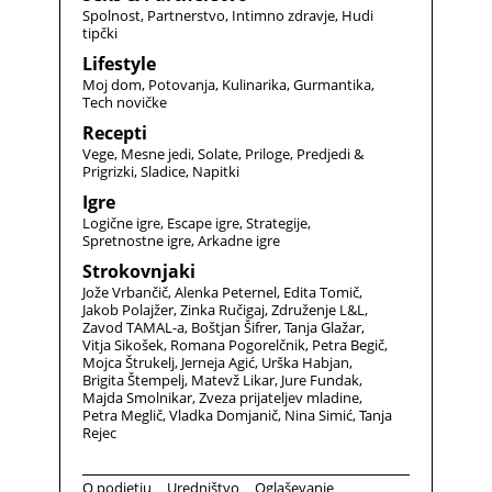
Spolnost
Partnerstvo
Intimno zdravje
Hudi
tipčki
Lifestyle
Moj dom
Potovanja
Kulinarika
Gurmantika
Tech novičke
Recepti
Vege
Mesne jedi
Solate
Priloge
Predjedi &
Prigrizki
Sladice
Napitki
Igre
Logične igre
Escape igre
Strategije
Spretnostne igre
Arkadne igre
Strokovnjaki
Jože Vrbančič
Alenka Peternel
Edita Tomič
Jakob Polajžer
Zinka Ručigaj
Združenje L&L
Zavod TAMAL-a
Boštjan Šifrer
Tanja Glažar
Vitja Sikošek
Romana Pogorelčnik
Petra Begič
Mojca Štrukelj
Jerneja Agić
Urška Habjan
Brigita Štempelj
Matevž Likar
Jure Fundak
Majda Smolnikar
Zveza prijateljev mladine
Petra Meglič
Vladka Domjanič
Nina Simić
Tanja
Rejec
O podjetju
Uredništvo
Oglaševanje