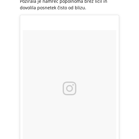
Pozirala je namreč popolnoma brez ličil in
dovolila posnetek čisto od blizu.