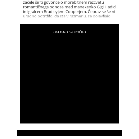
začele širiti govorice o morebitnem razcvetu
romantičnega odnosa med manekenko Gigi Hadid
in igralcem Bradleyjem Cooperjem. Čeprav se še ni
uradno potrdilo, da sta v razmerju, se pojavljajo
številni namigi, ki vzbujajo zanimanje med
oboževalci.