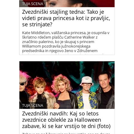
TUJA SCENA
Zvezdniški stajling tedna: Tako je
videti prava princesa kot iz pravljic,
se strinjate?
Kate Middleton, valižanska princesa, je osupnila v
škrlatno rdečem plašču Catherine Walker z
značilnio palerino, ko je skupaj s princem
Williamom pozdravila južnokorejskega
predsednika in njegovo ženo v Združenem
kraljestvu na paradi konjske garde. Nam se zdi
prelepa!
TUJA SCENA
Zvezdniški navdih: Kaj so letos
zvezdnice oblekle za Halloween
zabave, ki se kar vrstijo te dni (foto)