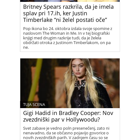
Britney Spears razkrila, da je imela
splav pri 17.ih, ker Justin
Timberlake “ni želel postati oče”
Pop ikona bo 24. oktobra izdala svoje spomine z
naslovom The Woman in Me. In v tej biografski
knjigi med drugim razkrije tudi, da je želela
obdržati otroka z Justinom Timberlakom, on pa
ne.
TUJA SCENA
Gigi Hadid in Bradley Cooper: Nov
zvezdniški par v Hollywoodu?
Svet zabave je vedno poln presenečenj, zato ni
nenavadno, da se občasno pojavijo govorice o
novih zvezdniških parih. V zadnjem času so se