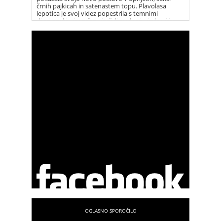
črnih pajkicah in satenastem topu. Plavolasa
lepotica je svoj videz popestrila s temnimi
dizajnerskimi sončnimi očali, srebrnimi uhani in
vrsto elegantnih ogrlic. Christina je vse prisotne
presenetila s svojim novim, fit videzom, po tem ko
se je dolga leta borila z odvečnimi kilogrami.