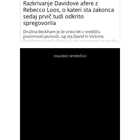
Razkrivanje Davidove afere z
Rebecco Loos, o kateri sta zakonca
sedaj prvič tudi odkrito
spregovorila
Družina Beckham je že vrsto let v središču
pozornosti javnosti, saj sta David in Victoria
Beckham postala ikoni v svetu nogometa in mode.
Njihov uspeh in glamur sta tema številnih člankov
in medijskih zapisov. V zadnjih letih pa so naslove
in špekulacije vse pogosteje zajeli tudi dogodki iz
preteklosti, zlasti afera med Davidom Beckhamom
in Rebecco Loos. Dokumentarna serija “Beckham”
nam ponuja vpogled v to obdobje njunega
življenja in razkriva, kaj se je resnično dogajalo
med njima.