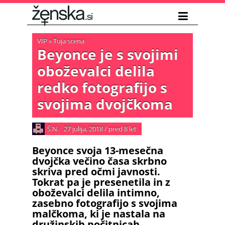
VIP
»
Tuja scena
Beyonce je s svojimi
oboževalci delila
redko fotografijo s
svojima dvojčkoma
Š.N.
27 julija, 2018
/
pred 8 let
Beyonce svoja 13-mesečna
dvojčka večino časa skrbno
skriva pred očmi javnosti.
Tokrat pa je presenetila in z
oboževalci delila intimno,
zasebno fotografijo s svojima
malčkoma, ki je nastala na
družinskih počitnicah.