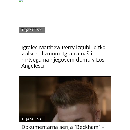
TUJA SCENA
Igralec Matthew Perry izgubil bitko
z alkoholizmom: Igralca našli
mrtvega na njegovem domu v Los
Angelesu
Matthew Perry, ikoničen igralec, ki je postal
legendaren po vlogi Chandlerja Binga v priljubljeni
televizijski seriji “Prijatelji,” je umrl danes ponoči.
Njegova smrt je pretresla svet zabave in njegove
oboževalce.
TUJA SCENA
Dokumentarna serija “Beckham” –