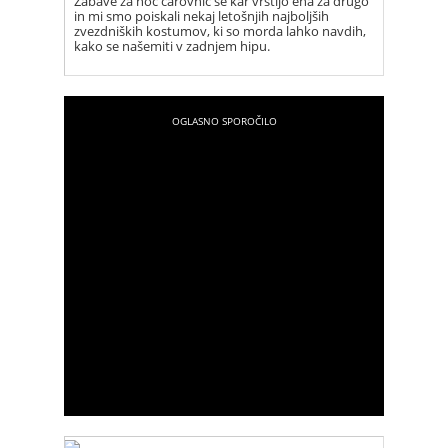
Zabave za noč čarovnic se kar vrstijo ena za drugo
in mi smo poiskali nekaj letošnjih najboljših
zvezdniških kostumov, ki so morda lahko navdih,
kako se našemiti v zadnjem hipu.