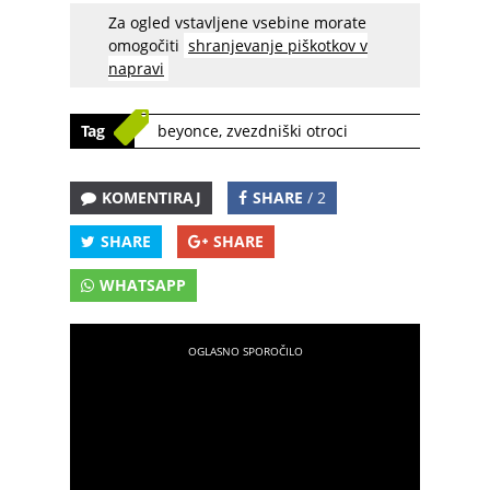
Za ogled vstavljene vsebine morate
omogočiti
shranjevanje piškotkov v
napravi
Tag
beyonce
,
zvezdniški otroci
KOMENTIRAJ
SHARE
/ 2
SHARE
SHARE
WHATSAPP