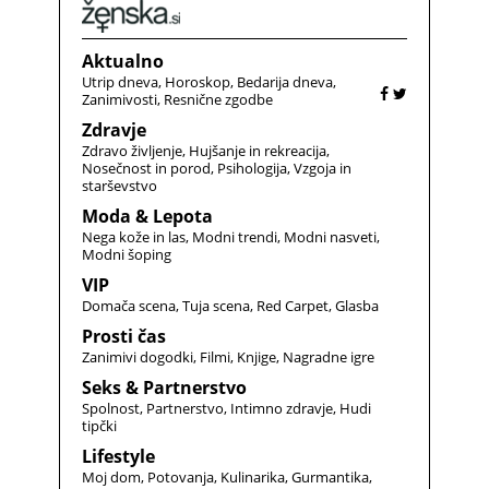
Aktualno
Utrip dneva
Horoskop
Bedarija dneva
Zanimivosti
Resnične zgodbe
Zdravje
Zdravo življenje
Hujšanje in rekreacija
Nosečnost in porod
Psihologija
Vzgoja in
starševstvo
Moda & Lepota
Nega kože in las
Modni trendi
Modni nasveti
Modni šoping
VIP
Domača scena
Tuja scena
Red Carpet
Glasba
Prosti čas
Zanimivi dogodki
Filmi
Knjige
Nagradne igre
Seks & Partnerstvo
Spolnost
Partnerstvo
Intimno zdravje
Hudi
tipčki
Lifestyle
Moj dom
Potovanja
Kulinarika
Gurmantika