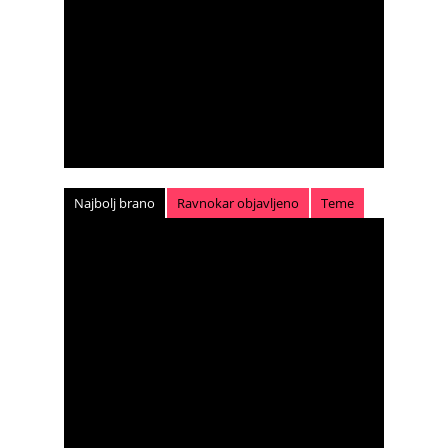
Najbolj brano
Ravnokar objavljeno
Teme