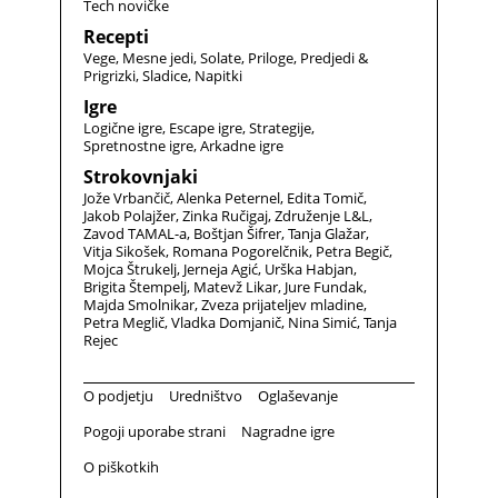
Tech novičke
Recepti
Vege
Mesne jedi
Solate
Priloge
Predjedi &
Prigrizki
Sladice
Napitki
Igre
Logične igre
Escape igre
Strategije
Spretnostne igre
Arkadne igre
Strokovnjaki
Jože Vrbančič
Alenka Peternel
Edita Tomič
Jakob Polajžer
Zinka Ručigaj
Združenje L&L
Zavod TAMAL-a
Boštjan Šifrer
Tanja Glažar
Vitja Sikošek
Romana Pogorelčnik
Petra Begič
Mojca Štrukelj
Jerneja Agić
Urška Habjan
Brigita Štempelj
Matevž Likar
Jure Fundak
Majda Smolnikar
Zveza prijateljev mladine
Petra Meglič
Vladka Domjanič
Nina Simić
Tanja
Rejec
O podjetju
Uredništvo
Oglaševanje
Pogoji uporabe strani
Nagradne igre
O piškotkih